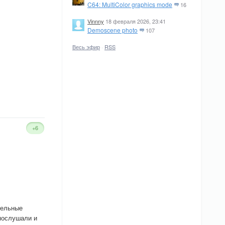
C64: MultiColor graphics mode
16
Vinnny
18 февраля 2026, 23:41
Demoscene photo
107
Весь эфир
·
RSS
+6
дельные
 послушали и