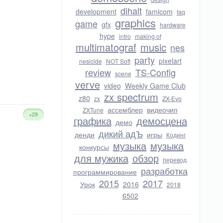
dihalt
development
famicom
faq
graphics
game
gfx
hardware
hype
intro
making of
multimatograf
music
nes
party
pixelart
nesicide
NOT Soft
review
TS-Config
scene
verve
video
Weekly Game Club
zx spectrum
z80
zx
ZX-Evo
ассемблер
видеочип
ZXTune
+29
графика
демосцена
демо
дикий адЪ
денди
игры
Кодинг
музыка
музыка
конкурсы
для мужика
обзор
перевод
разработка
программирование
2015
2017
Урок
2016
2018
6502