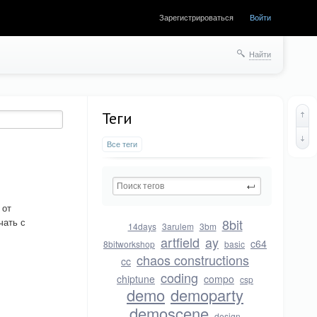
Зарегистрироваться
Войти
Найти
Теги
Все теги
 от
чать с
8bit
14days
3arulem
3bm
artfield
ay
c64
8bitworkshop
basic
chaos constructions
cc
coding
chiptune
compo
csp
demo
demoparty
demoscene
design