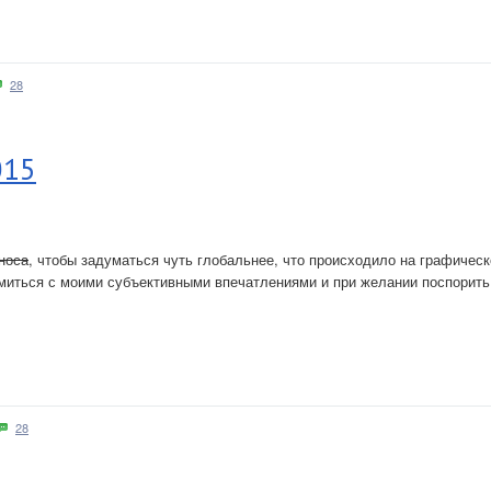
28
015
носа
, чтобы задуматься чуть глобальнее, что происходило на графическ
миться с моими субъективными впечатлениями и при желании поспорить
28