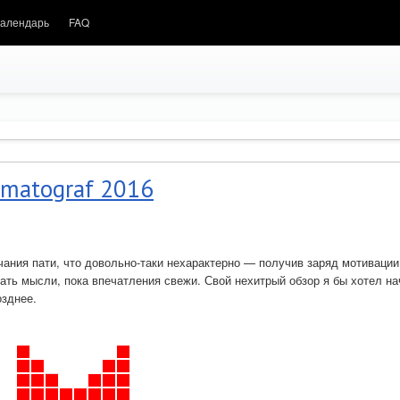
алендарь
FAQ
imatograf 2016
чания пати, что довольно-таки нехарактерно — получив заряд мотивации
ать мысли, пока впечатления свежи. Свой нехитрый обзор я бы хотел на
озднее.