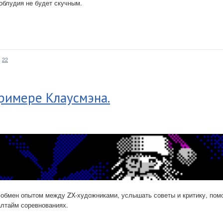
облудия не будет скучным.
22
римере Клаусмэна.
 обмен опытом между ZX-художниками, услышать советы и критику, помо
алтайм соревнованиях.