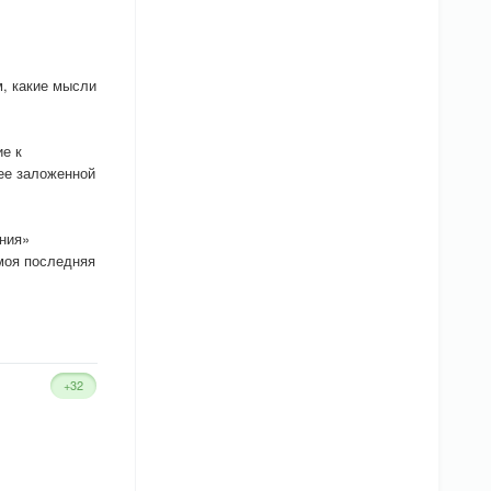
м, какие мысли
е к
ее заложенной
ения»
моя последняя
+32