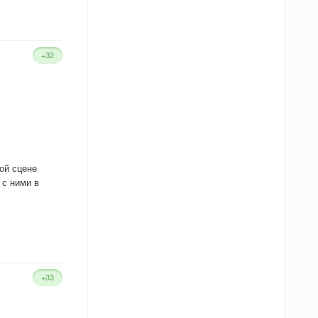
+32
ой сцене
 с ними в
+33