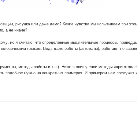
озиции, рисунка или даже демо? Какие чувства мы испытываем при это
к, а не иначе?
икому, но я считаю, что определенные мыслительные процессы, приведши
человеческим языком. Ведь даже роботы (автоматы), работают по заран
трументы, методы работы и т.п.). Ниже я опишу свои методы «приготовл
ать подобное нужно на конкретных примерах. И примером нам послужит 