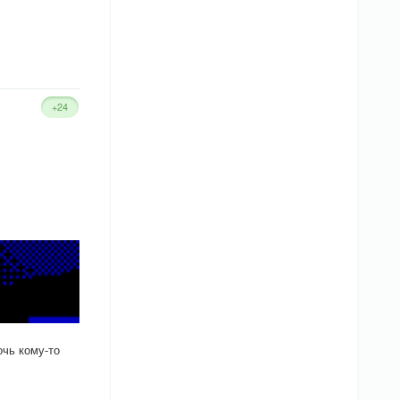
+24
чь кому-то