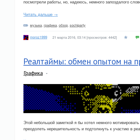
посмотрели работы, но, надеюсь, немного запоздалого слов
Читать дальше →
музыка
,
графика
,
обзор
,
sochiparty
moroz1999
21 марта 2016, 03:14
[просмотров: 4442]
Реалтаймы: обмен опытом на п
Графика
Этой небольшой заметкой я бы хотел немного мотивировать
преодолеть нерешительность и подтолкнуть к участию в ре