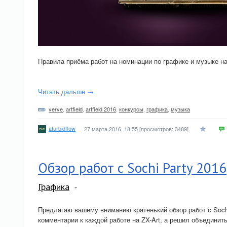
Правила приёма работ на номинации по графике и музыке на
Читать дальше →
verve
,
artfield
,
artfield 2016
,
конкурсы
,
графика
,
музыка
aturbidflow
27 марта 2016, 18:55
[просмотров: 3489]
Обзор работ с Sochi Party 2016
Графика
Предлагаю вашему вниманию кратенький обзор работ с Sochi
комментарии к каждой работе на ZX-Art, а решил объедини