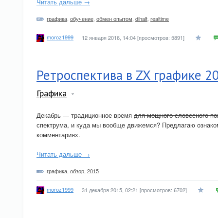
Читать дальше →
графика
,
обучение
,
обмен опытом
,
dihalt
,
realtime
moroz1999
12 января 2016, 14:04
[просмотров: 5891]
Ретроспектива в ZX графике 2
Графика
Декабрь — традиционное время
для мощного словесного по
спектрума, и куда мы вообще движемся? Предлагаю ознако
комментариях.
Читать дальше →
графика
,
обзор
,
2015
moroz1999
31 декабря 2015, 02:21
[просмотров: 6702]