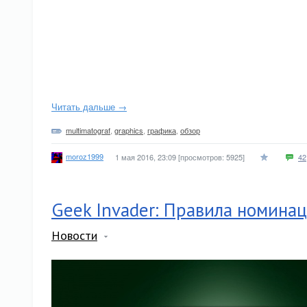
Читать дальше →
multimatograf
,
graphics
,
графика
,
обзор
moroz1999
1 мая 2016, 23:09
[просмотров: 5925]
42
Geek Invader: Правила номина
Новости