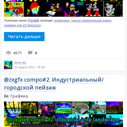
Телеграм-канал
@zxgfx
проводит
очередное, третье тематическое компо
графики для ZX Spectrum
.
Читать дальше
4971
4
diver4d
22 марта 2021, 18:43
@zxgfx compo#2. Индустриальный/
городской пейзаж
Графика