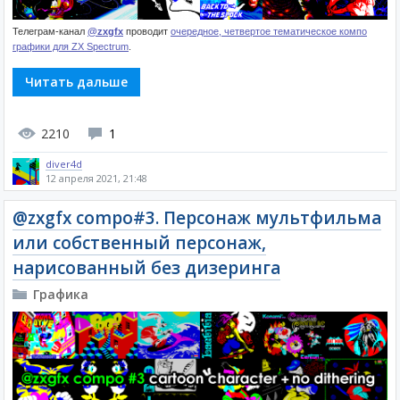
Телеграм-канал
@zxgfx
проводит
очередное, четвертое тематическое компо
графики для ZX Spectrum
.
Читать дальше
2210
1
diver4d
12 апреля 2021, 21:48
@zxgfx compo#3. Персонаж мультфильма
или собственный персонаж,
нарисованный без дизеринга
Графика