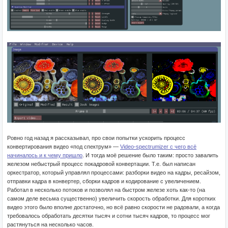
Ровно год назад я рассказывал, про свои попытки ускорить процесс
конвертирования видео «под спектрум» —
Video-spectrumizer с чего всё
начиналось и к чему пришло
. И тогда моё решение было таким: просто завалить
железом небыстрый процесс покадровой конвертации. Т.е. был написан
оркестратор, который управлял процессами: разборки видео на кадры, ресайзом,
отправки кадра в конвертер, сборки кадров и кодирование с увеличением.
Работал в несколько потоков и позволял на быстром железе хоть как-то (на
самом деле весьма существенно) увеличить скорость обработки. Для коротких
видео этого было вполне достаточно, но всё равно скорости не радовали, а когда
требовалось обработать десятки тысяч и сотни тысяч кадров, то процесс мог
растянуться на несколько часов.