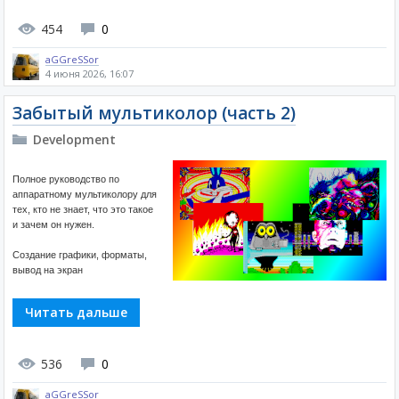
454
0
aGGreSSor
4 июня 2026, 16:07
Забытый мультиколор (часть 2)
Development
Полное руководство по
аппаратному мультиколору для
тех, кто не знает, что это такое
и зачем он нужен.
Создание графики, форматы,
вывод на экран
Читать дальше
536
0
aGGreSSor