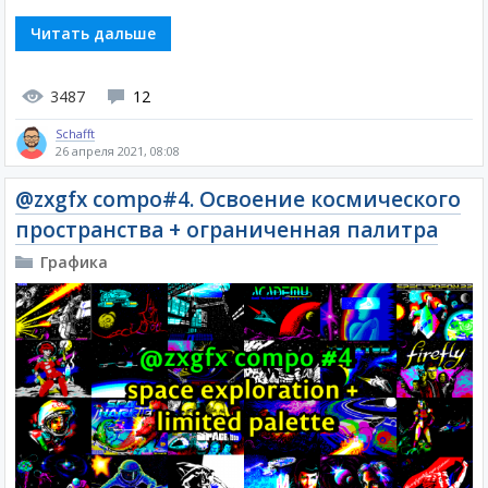
Читать дальше
3487
12
Schafft
26 апреля 2021, 08:08
@zxgfx compo#4. Освоение космического
пространства + ограниченная палитра
Графика