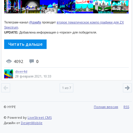
Телеграм-канал
@zxgfx
проводит
второе тематическое компо графики для ZX
Spectrum
.
UPDATE:
Добавлена информация о «призе» для победителя.
Читать дальше
4092
0
diver4d
28 февраля 2021, 10:33
1
из 7
© HYPE
Полная версия
RSS
© Powered by
LiveStreet CMS
Дизайн от
DesignMobile