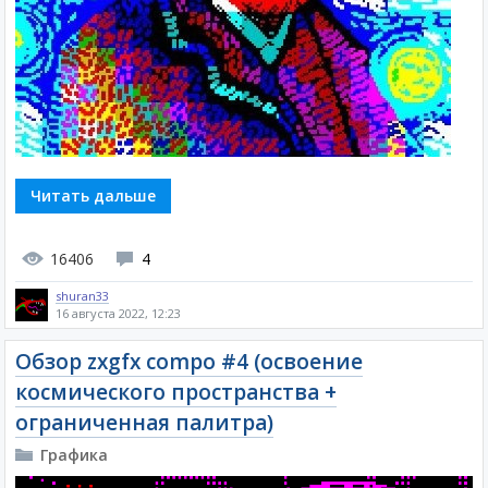
Читать дальше
16406
4
shuran33
16 августа 2022, 12:23
Обзор zxgfx compo #4 (освоение
космического пространства +
ограниченная палитра)
Графика