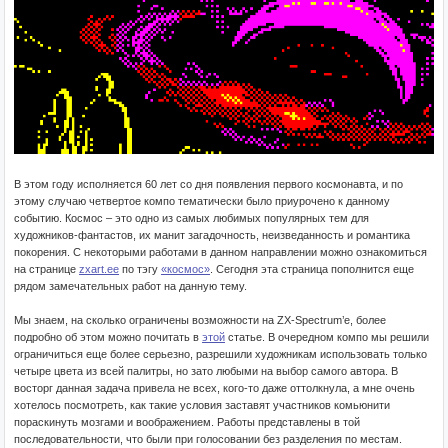
В этом году исполняется 60 лет со дня появления первого космонавта, и по
этому случаю четвертое компо тематически было приурочено к данному
событию. Космос – это одно из самых любимых популярных тем для
художников-фантастов, их манит загадочность, неизведанность и романтика
покорения. С некоторыми работами в данном направлении можно ознакомиться
на странице
zxart.ee
по тэгу
«космос»
. Сегодня эта страница пополнится еще
рядом замечательных работ на данную тему.
Мы знаем, на сколько ограничены возможности на ZX-Spectrum’е, более
подробно об этом можно почитать в
этой
статье. В очередном компо мы решили
ограничиться еще более серьезно, разрешили художникам использовать только
четыре цвета из всей палитры, но зато любыми на выбор самого автора. В
восторг данная задача привела не всех, кого-то даже оттолкнула, а мне очень
хотелось посмотреть, как такие условия заставят участников комьюнити
пораскинуть мозгами и воображением. Работы представлены в той
последовательности, что были при голосовании без разделения по местам.