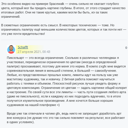
Это особенно видно на примере Spacewalk — очень сильно не хватает голубого
цвета, который мог бы придать картине глубины. В итоге, от этого страдает качество
итоговых работ. Они не такие крутые, какими могли бы быть, из-за таких
ограничений.
В сюжетных ограничениях есть смысл. В некоторых технических — тоже. Но
ограничивать палитру ещё меньшим количеством цветов, которых и так почти нет —
это уже почти вредительство!
Schafft
0
27 апреля 2021, 00:43
Пиксельарт — это всегда ограничение. Скольких в различных челленджах я
участвовал, периодически ограничения по цветам (иногда в определенной
палитре) проскакивают, поэтому для меня это норма. В компо zxgfx мне видится
соревновательная линия в меньшей степени, в большей — самообучение.
Любые, из представленных прошлых компо, лимиты идут на пользу как уже
маститому художнику, так и новичку. 2 битная работа поможет научиться
работать с тенями и объемом. Плоскостной рисунок лучше увидеть форму и
цветовую композицию. Ограничение оп цветам — задать картинке общий колорит
и настроение. По своей сути все эти лимиты — часть пути создания любого арта
(даже не пиксельного), если к каждому из них подходить вдумчиво, то в итоге
получится изумительное произведение. А мне хочется больше хороших
художников на нашей платформе =)
Вроде уже так отвечали в чатике gfx, ведь никто не запрещает доработать арт
вне конкурса (не думаю что это так сильно повлияет на результат, все работают
в одних условиях).