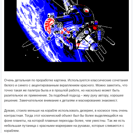
Очень детальная по проработке картина. Используются классические сочетания
белого и синего с акцентированным вкраплением красного. Можно заметить, что
точно такая же палитра была и в прошлой работе, но насколько может быть
разительное их применение. За подобный подход – жму руку автору, хорошее
решение. Замечательное внимание к деталям и маскированию знакомест.
Думаю, стоило меньше на корабле использовать дизеринг, в космосе тень очень
контрастная. Тогда этот космический объект был бы более выделяющийся на
фоне планеты, на которой плавные переходы более, чем уместны. Так же есть
небольшая путаница с красными маркерами на рукавах, которые сливаются с
кораблем.