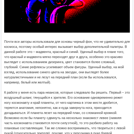
Почти все авторы использовали для основы черный фон, что не удивительно для
космоса, поэтому особый интерес вызывает выбор дополнительной палитры. В
данной работе это – маджента, красный и синий. Удачный выбор в плане того,
что красный и маджента мягко переходят друг в друга, особенно это красиво
выглядит с использованием дизеринга, цвет становится более сложный,
глубокий. Синие рефлексы усиливают объем фигуры. Удачный выбор, на мой
взгляд, использование синего цвета на звездах, они выглядят более
натуралистичными и не лезут на передний план (если бы использовался,
например, белый или желтый).
К работе у меня есть пара нюансов, которые следовало бы решить. Первый – это
воздушный шланг, тянущийся к зрителю. Его основание одновременно режет
ногу космонавту и край планеты, от чего картинка в этом месте дробится,
теряется анатомия, непонятно, как и куда завернута нога, приходится
догадываться. И планета лезет на передний план, со сломанной кромкой.
Возможно если бы планету сдвинуть на несколько знакомест левее (нижняя
часть космонавта становится почти силуэтной), то это разбило работу на
плановые составляющие. Так же сложно воспринимать, что твориться с левой
рукой (относительно зрителя), похоже, что у персонажа в руке боевой