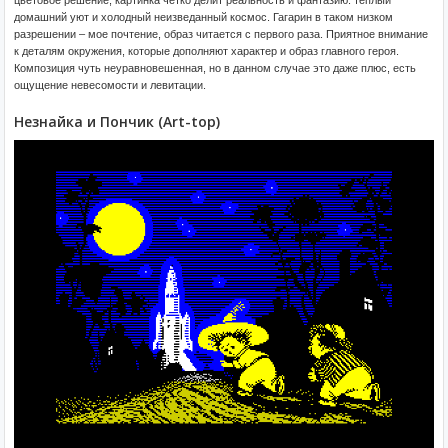
цветовое решение, картинка четко делит реальность и фантазию: теплый
домашний уют и холодный неизведанный космос. Гагарин в таком низком
разрешении – мое почтение, образ читается с первого раза. Приятное внимание
к деталям окружения, которые дополняют характер и образ главного героя.
Композиция чуть неуравновешенная, но в данном случае это даже плюс, есть
ощущение невесомости и левитации.
Незнайка и Пончик (Art-top)