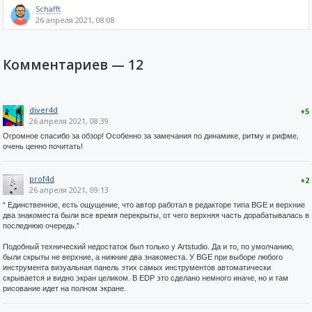
Schafft
26 апреля 2021, 08:08
Комментариев —
12
diver4d
+5
26 апреля 2021, 08:39
Огромное спасибо за обзор! Особенно за замечания по динамике, ритму и рифме,
очень ценно почитать!
prof4d
+2
26 апреля 2021, 09:13
“ Единственное, есть ощущение, что автор работал в редакторе типа BGE и верхние
два знакоместа были все время перекрыты, от чего верхняя часть дорабатывалась в
последнюю очередь.”
Подобный технический недостаток был только у Artstudio. Да и то, по умолчанию,
были скрыты не верхние, а нижние два знакоместа. У BGE при выборе любого
инструмента визуальная панель этих самых инструментов автоматически
скрывается и видно экран целиком. В ЕDP это сделано немного иначе, но и там
рисование идет на полном экране.