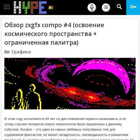
Обзор zxgfx compo #4 (освоение
космического пространства +
ограниченная палитра)
Графика
В этом году исполняется 60 лет со дня появления первого космонавта, и по
этому случаю четвертое компо тематически было приурочено к данному
событию. Космос – это одно из самых любимых популярных тем для
художников-фантастов, их манит загадочность, неизведанность и романтика