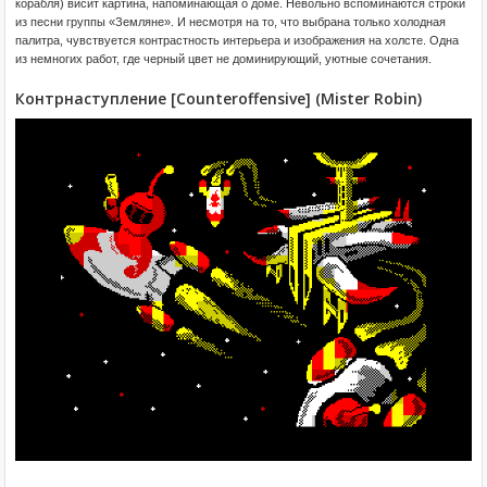
корабля) висит картина, напоминающая о доме. Невольно вспоминаются строки
из песни группы «Земляне». И несмотря на то, что выбрана только холодная
палитра, чувствуется контрастность интерьера и изображения на холсте. Одна
из немногих работ, где черный цвет не доминирующий, уютные сочетания.
Контрнаступление [Counteroffensive] (Mister Robin)