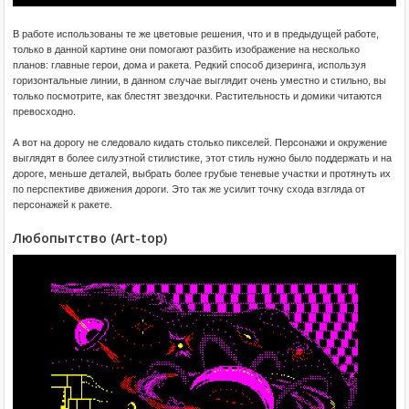
В работе использованы те же цветовые решения, что и в предыдущей работе,
только в данной картине они помогают разбить изображение на несколько
планов: главные герои, дома и ракета. Редкий способ дизеринга, используя
горизонтальные линии, в данном случае выглядит очень уместно и стильно, вы
только посмотрите, как блестят звездочки. Растительность и домики читаются
превосходно.
А вот на дорогу не следовало кидать столько пикселей. Персонажи и окружение
выглядят в более силуэтной стилистике, этот стиль нужно было поддержать и на
дороге, меньше деталей, выбрать более грубые теневые участки и протянуть их
по перспективе движения дороги. Это так же усилит точку схода взгляда от
персонажей к ракете.
Любопытство (Art-top)