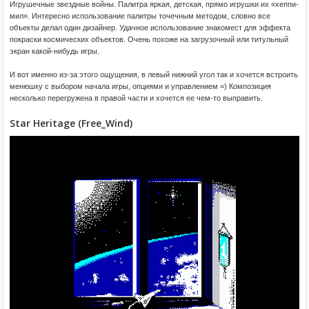
Игрушечные звездные войны. Палитра яркая, детская, прямо игрушки их «хеппи-
мил». Интересно использование палитры точечным методом, словно все
объекты делал один дизайнер. Удачное использование знакомест для эффекта
покраски космических объектов. Очень похоже на загрузочный или титульный
экран какой-нибудь игры.
И вот именно из-за этого ощущения, в левый нижний угол так и хочется встроить
менюшку с выбором начала игры, опциями и управлением =) Композиция
несколько перегружена в правой части и хочется ее чем-то выправить.
Star Heritage (Free_Wind)