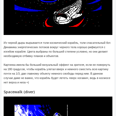
Из черной дыры вырывается толи космический корабль, толи спасательный бот.
Динамика энергетических потоков вокруг черного тела хорошо рифмуется с
изгибом корабля. Цвета выбраны по большей степени условно, но они делают
необходимую отбивку планов и объектов.
Картинка имела бы больший визуальный эффект на зрителя, если ее повернуть
на 180 градусов, чтобы корабль улетал вверх и немного сместить всю картину
почти на 1/3, дав главному объекту немного свободы перед ним. В данном
случае даже не важно, что корабль будет лететь «верх ногами», ведь в космосе
нет верха и низа =)
Spacewalk (diver)