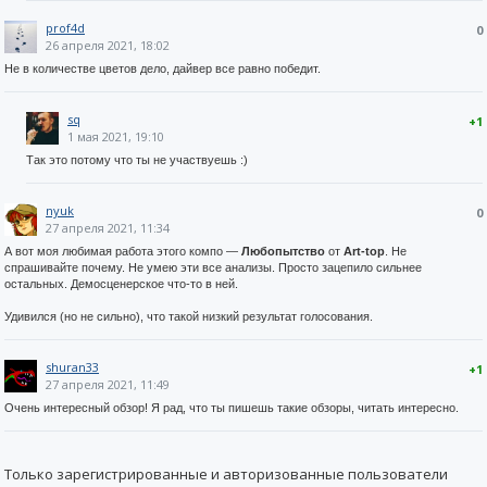
prof4d
0
26 апреля 2021, 18:02
Не в количестве цветов дело, дайвер все равно победит.
sq
+1
1 мая 2021, 19:10
Так это потому что ты не участвуешь :)
nyuk
0
27 апреля 2021, 11:34
А вот моя любимая работа этого компо —
Любопытство
от
Art-top
. Не
спрашивайте почему. Не умею эти все анализы. Просто зацепило сильнее
остальных. Демосценерское что-то в ней.
Удивился (но не сильно), что такой низкий результат голосования.
shuran33
+1
27 апреля 2021, 11:49
Очень интересный обзор! Я рад, что ты пишешь такие обзоры, читать интересно.
Только зарегистрированные и авторизованные пользователи