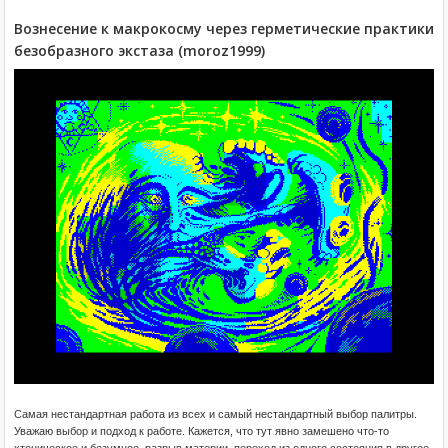
Вознесение к макрокосму через герметические практики
безобразного экстаза (moroz1999)
Самая нестандартная работа из всех и самый нестандартный выбор палитры.
Уважаю выбор и подход к работе. Кажется, что тут явно замешено что-то