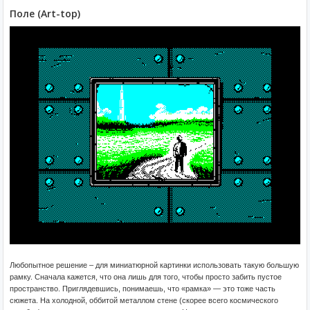
Поле (Art-top)
Любопытное решение – для миниатюрной картинки использовать такую большую
рамку. Сначала кажется, что она лишь для того, чтобы просто забить пустое
пространство. Приглядевшись, понимаешь, что «рамка» — это тоже часть
сюжета. На холодной, оббитой металлом стене (скорее всего космического