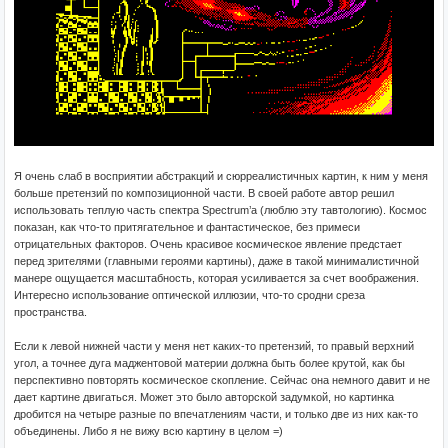
Я очень слаб в восприятии абстракций и сюрреалистичных картин, к ним у меня
больше претензий по композиционной части. В своей работе автор решил
использовать теплую часть спектра Spectrum’а (люблю эту тавтологию). Космос
показан, как что-то притягательное и фантастическое, без примеси
отрицательных факторов. Очень красивое космическое явление предстает
перед зрителями (главными героями картины), даже в такой минималистичной
манере ощущается масштабность, которая усиливается за счет воображения.
Интересно использование оптической иллюзии, что-то сродни среза
пространства.
Если к левой нижней части у меня нет каких-то претензий, то правый верхний
угол, а точнее дуга маджентовой материи должна быть более крутой, как бы
перспективно повторять космическое скопление. Сейчас она немного давит и не
дает картине двигаться. Может это было авторской задумкой, но картинка
дробится на четыре разные по впечатлениям части, и только две из них как-то
объединены. Либо я не вижу всю картину в целом =)