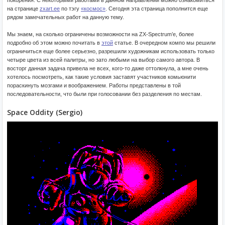
покорения. С некоторыми работами в данном направлении можно ознакомиться
на странице
zxart.ee
по тэгу
«космос»
. Сегодня эта страница пополнится еще
рядом замечательных работ на данную тему.
Мы знаем, на сколько ограничены возможности на ZX-Spectrum’е, более
подробно об этом можно почитать в
этой
статье. В очередном компо мы решили
ограничиться еще более серьезно, разрешили художникам использовать только
четыре цвета из всей палитры, но зато любыми на выбор самого автора. В
восторг данная задача привела не всех, кого-то даже оттолкнула, а мне очень
хотелось посмотреть, как такие условия заставят участников комьюнити
пораскинуть мозгами и воображением. Работы представлены в той
последовательности, что были при голосовании без разделения по местам.
Space Oddity (Sergio)