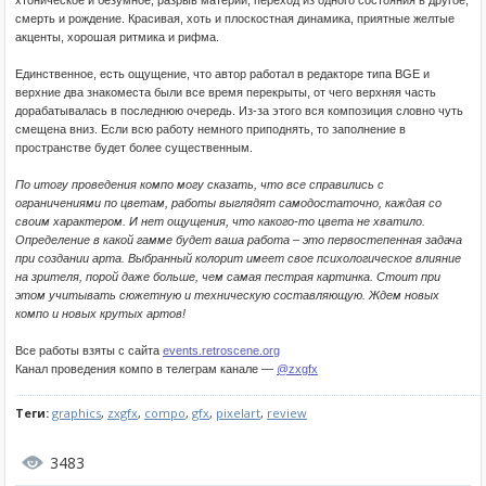
хтоническое и безумное, разрыв материи, переход из одного состояния в другое,
смерть и рождение. Красивая, хоть и плоскостная динамика, приятные желтые
акценты, хорошая ритмика и рифма.
Единственное, есть ощущение, что автор работал в редакторе типа BGE и
верхние два знакоместа были все время перекрыты, от чего верхняя часть
дорабатывалась в последнюю очередь. Из-за этого вся композиция словно чуть
смещена вниз. Если всю работу немного приподнять, то заполнение в
пространстве будет более существенным.
По итогу проведения компо могу сказать, что все справились с
ограничениями по цветам, работы выглядят самодостаточно, каждая со
своим характером. И нет ощущения, что какого-то цвета не хватило.
Определение в какой гамме будет ваша работа – это первостепенная задача
при создании арта. Выбранный колорит имеет свое психологическое влияние
на зрителя, порой даже больше, чем самая пестрая картинка. Стоит при
этом учитывать сюжетную и техническую составляющую. Ждем новых
компо и новых крутых артов!
Все работы взяты с сайта
events.retroscene.org
Канал проведения компо в телеграм канале —
@zxgfx
Теги:
graphics
,
zxgfx
,
compo
,
gfx
,
pixelart
,
review
3483