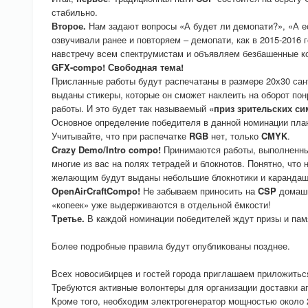
стабильно.
Второе.
Нам задают вопросы «А будет ли демопати?», «А е
озвучивали ранее и повторяем – демопати, как в 2015-2016 
навстречу всем спектрумистам и объявляем безбашенные ко
GFX-compo! Свободная тема!
Присланные работы будут распечатаны в размере 20х30 са
выданы стикеры, которые он сможет наклеить на оборот по
работы. И это будет так называемый
«приз зрительских си
Основное определение победителя в данной номинации пла
Учитывайте, что при распечатке
RGB
нет, только
CMYK
.
Crazy Demo/Intro compo!
Принимаются работы, выполненные 
многие из вас на полях тетрадей и блокнотов. Понятно, что 
желающим будут выданы небольшие блокнотики и карандаш
OpenAirCraftCompo!
Не забываем приносить на
CSP
домашн
«копеек» уже выдерживаются в отдельной ёмкости!
Третье.
В каждой номинации победителей ждут призы и памя
Более подробные правила будут опубликованы позднее.
Всех новосибирцев и гостей города приглашаем приложитьс
Требуются активные волонтеры для организации доставки а
Кроме того, необходим электрогенератор мощностью около 