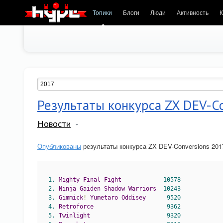
Топики
Блоги
Люди
Активность
К
Результаты конкурса ZX DEV-C
Новости
Опубликованы
результаты конкурса ZX DEV-Conversions 201
1.
Mighty
Final
Fight
10578
2.
Ninja
Gaiden
Shadow
Warriors
10243
3.
Gimmick
!
Yumetaro
Oddisey
9520
4.
Retroforce
9362
5.
Twinlight
9320