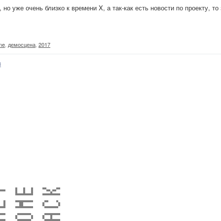
 но уже очень близко к времени X, а так-как есть новости по проекту, т
ne
,
демосцена
,
2017
3