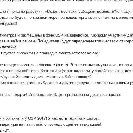
сли я пришлю работу?», «Может, всё-таки, забацаем демопати?». Нашу
годах не будет, по крайней мере при нашем организинге. Тем не менее, 
нкурсы!!!
нтиметров и размещены в зоне
CSP
на верёвочке. Каждому участнику де
нравившейся работы. Победители будут определены количеством стикеро
мпатий»!
нируется провести на площадке
events.retroscene.org!
в виде анимации в блокноте (книге). Это те самые «мультики», которы
никто не пришлёт свои блокнотики (это ж надо почту задействовать), поэ
и/ручки. Запилить дему сможет любой желающий!
ие заготовки, сало, рыбу, лечо и другие продукты, сделанные своими р
тные подарки! Иногородним будет организована доставка призов.
я к организингу
CSP’2017!
У нас есть техника и шатры!
ппаратуры на патиплейс с последующей ее эвакуацией!
2 кВт.