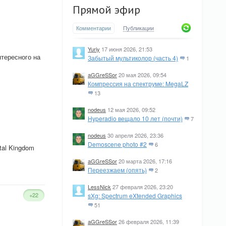
Прямой эфир
Комментарии
Публикации
Yuriy
17 июня 2026, 21:53
нтересного на
Забытый мультиколор (часть 4)
1
aGGreSSor
20 мая 2026, 09:54
Компрессия на спектруме: MegaLZ
13
nodeus
12 мая 2026, 09:52
Hyperadio вещало 10 лет (почти)
7
nodeus
30 апреля 2026, 23:36
Demoscene photo #2
6
tal Kingdom
aGGreSSor
20 марта 2026, 17:16
Переезжаем (опять)
2
LessNick
27 февраля 2026, 23:20
+22
sXg: Spectrum eXtended Graphics
51
aGGreSSor
26 февраля 2026, 11:39