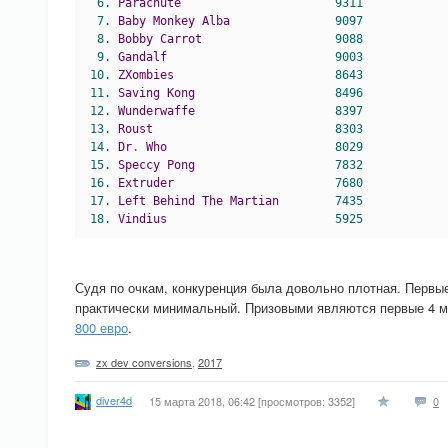
6.
Parachute
9311
7.
Baby
Monkey
Alba
9097
8.
Bobby
Carrot
9088
9.
Gandalf
9003
10.
ZXombies
8643
11.
Saving
Kong
8496
12.
Wunderwaffe
8397
13.
Roust
8303
14.
Dr
.
Who
8029
15.
Speccy
Pong
7832
16.
Extruder
7680
17.
Left
Behind
The
Martian
7435
18.
Vindius
5925
Судя по очкам, конкуренция была довольно плотная. Первы
практически минимальный. Призовыми являются первые 4 м
800 евро
.
zx dev conversions
,
2017
diver4d
15 марта 2018, 06:42
[просмотров: 3352]
0