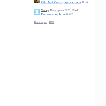
C64: MultiColor graphics mode
16
Vinnny
18 февраля 2026, 23:41
Demoscene photo
107
Весь эфир
·
RSS