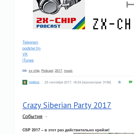
Telegram
podster.fm
VK
iTunes
zx-chip
,
Podcast
,
2017
,
music
nodeus
23 сентября 2017, 18:24
[просмотров: 3156]
Crazy Siberian Party 2017
События
CSP 2017 – в этот раз действительно крейзи!