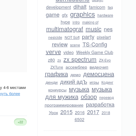
dihalt
development
famicom
faq
graphics
game
gfx
hardware
hype
intro
making of
multimatograf
music
nes
party
pixelart
nesicide
NOT Soft
review
TS-Config
scene
verve
video
Weekly Game Club
zx spectrum
z80
zx
ZX-Evo
ассемблер
видеочип
ZXTune
графика
демосцена
демо
дикий адЪ
денди
игры
Кодинг
у 4-6 местами
музыка
музыка
конкурсы
чуть более
для мужика
обзор
перевод
разработка
программирование
2015
2017
Урок
2016
2018
6502
+22