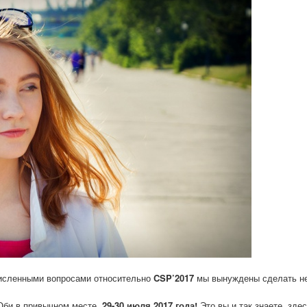
численными вопросами относительно
CSP’2017
мы вынуждены сделать н
Оби в привычном месте,
29-30 июля 2017 года!
Это вы и так знаете, здес