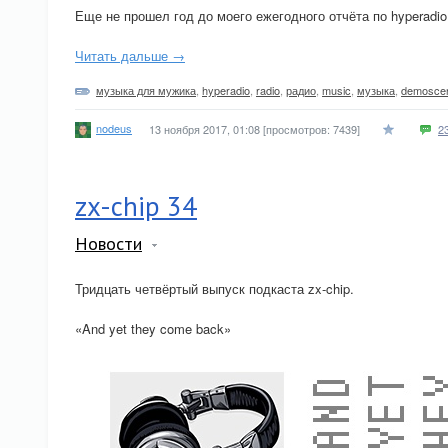
Еще не прошел год до моего ежегодного отчёта по hyperadio,
Читать дальше →
музыка для мужика
,
hyperadio
,
radio
,
радио
,
music
,
музыка
,
demosce
nodeus
13 ноября 2017, 01:08
[просмотров: 7439]
2
zx-chip 34
Новости
Тридцать четвёртый выпуск подкаста zx-chip.
«And yet they come back»