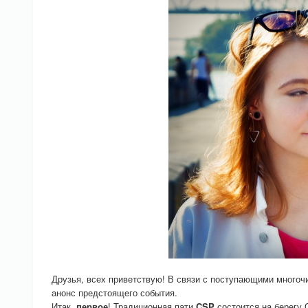
Друзья, всех приветствую! В связи с поступающими много
анонс предстоящего события.
Итак,
первое
! Традиционная пати
CSP
состоится на берегу 