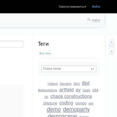
Зарегистрироваться
Войти
Найти
Теги
Все теги
8bit
14days
3arulem
3bm
artfield
ay
c64
8bitworkshop
basic
chaos constructions
cc
coding
chiptune
compo
csp
demo
demoparty
demoscene
design