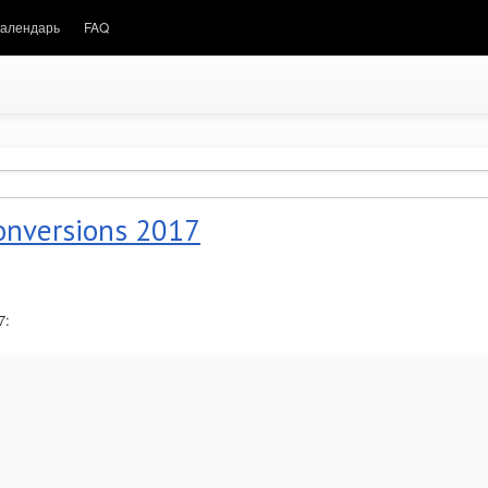
алендарь
FAQ
onversions 2017
7: