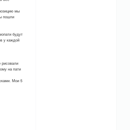
 позицию мы
мы пошли
мопати будут
в у каждой
е рисовали
тому на пати
уками. Мои 5