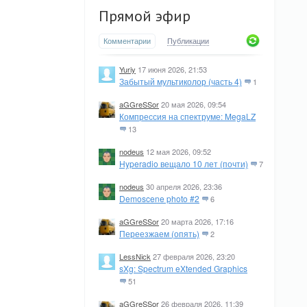
Прямой эфир
Комментарии
Публикации
Yuriy
17 июня 2026, 21:53
Забытый мультиколор (часть 4)
1
aGGreSSor
20 мая 2026, 09:54
Компрессия на спектруме: MegaLZ
13
nodeus
12 мая 2026, 09:52
Hyperadio вещало 10 лет (почти)
7
nodeus
30 апреля 2026, 23:36
Demoscene photo #2
6
aGGreSSor
20 марта 2026, 17:16
Переезжаем (опять)
2
LessNick
27 февраля 2026, 23:20
sXg: Spectrum eXtended Graphics
51
aGGreSSor
26 февраля 2026, 11:39