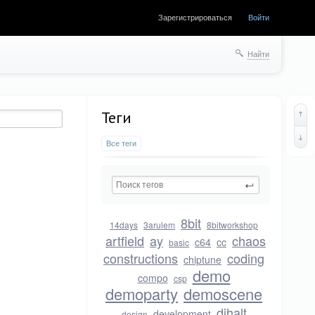
Зарегистрироваться
Войти
Найти
Теги
Все теги
8bit
14days
3arulem
8bitworkshop
artfield
ay
chaos
c64
cc
basic
constructions
coding
chiptune
demo
compo
csp
demoparty
demoscene
dihalt
development
design