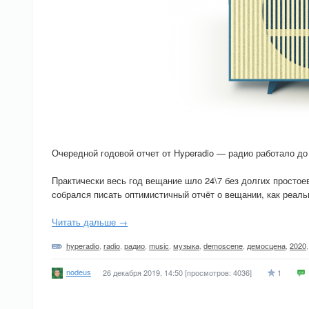
Очередной годовой отчет от Hyperadio — радио работало до 
Практически весь год вещание шло 24\7 без долгих просто
собрался писать оптимистичный отчёт о вещании, как реал
Читать дальше →
hyperadio
,
radio
,
радио
,
music
,
музыка
,
demoscene
,
демосцена
,
2020
nodeus
26 декабря 2019, 14:50
[просмотров: 4036]
1