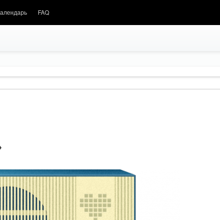
алендарь
FAQ
»