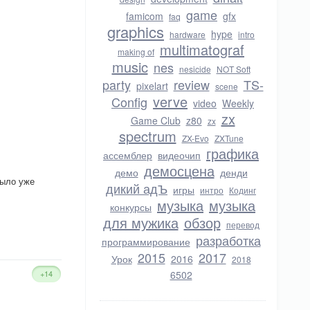
game
famicom
gfx
faq
graphics
hype
hardware
intro
multimatograf
making of
music
nes
nesicide
NOT Soft
party
review
TS-
pixelart
scene
verve
Config
video
Weekly
zx
Game Club
z80
zx
spectrum
ZX-Evo
ZXTune
графика
ассемблер
видеочип
демосцена
демо
денди
было уже
дикий адЪ
игры
интро
Кодинг
музыка
музыка
конкурсы
для мужика
обзор
перевод
разработка
программирование
2015
2017
Урок
2016
2018
+14
6502