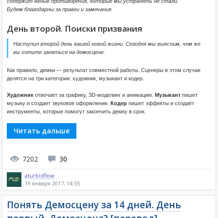
содержит явные противоречия, которые мы устранять не стали.
Будем благодарны за правки и замечания.
День второй. Поиски призвания
Наступил второй день вашей новой жизни. Сегодня мы выясним, чем же
вы хотите заняться на демосцене.
Как правило, демки — результат совместной работы. Сценеры в этом случае
делятся на три категории: художник, музыкант и кодер.
Художник
отвечает за графику, 3D-моделинг и анимацию.
Музыкант
пишет
музыку и создает звуковое оформление.
Кодер
пишет эффекты и создаёт
инструменты, которые помогут закончить демку в срок.
Читать дальше
7202
30
aturbidflow
19 января 2017, 14:55
Понять Демосцену за 14 дней. День