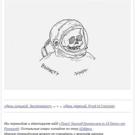
«День седьмой. Эксперимент»
← • →
«День девятый. Proof of Concept»
Мы переводим и адаптируем гайд
«Teach Yourself Demoscene in 14 Days» от
Psenough
. Остальные главы читайте по тегу
#14days
.
Мнение переводчиков может не совпадать с мнением автора.