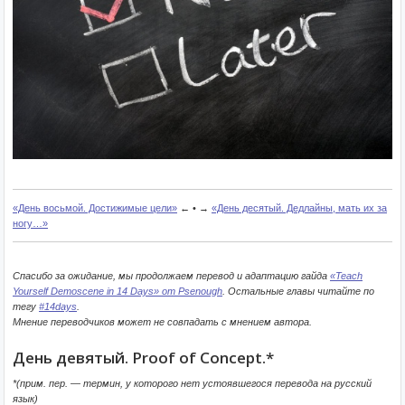
«День восьмой. Достижимые цели»
← • →
«День десятый. Дедлайны, мать их за
ногу…»
Спасибо за ожидание, мы продолжаем перевод и адаптацию гайда
«Teach
Yourself Demoscene in 14 Days» от Psenough
. Остальные главы читайте по
тегу
#14days
.
Мнение переводчиков может не совпадать с мнением автора.
День девятый. Proof of Concept.*
*(прим. пер. — термин, у которого нет устоявшегося перевода на русский
язык)