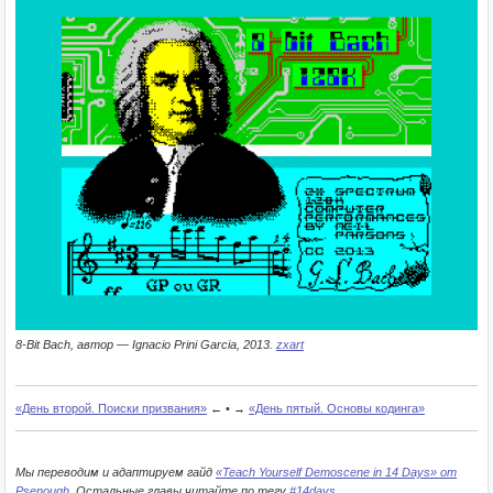
8-Bit Bach, автор — Ignacio Prini Garcia, 2013.
zxart
«День второй. Поиски призвания»
← • →
«День пятый. Основы кодинга»
Мы переводим и адаптируем гайд
«Teach Yourself Demoscene in 14 Days» от
Psenough
. Остальные главы читайте по тегу
#14days
.