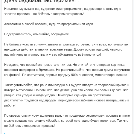
День седьмой. Эксперимент.
Неважно, музыкант вы, художник или программист, на демосцене есть одно
золотое правило – не бойтесь экспериментировать!
Абсолютно в любой области, будь то программы или идеи.
Подстраивайтесь, изменяйте, обсуждайте.
Не бойтесь «сесть в лужу», затыки и промахи встречаются у всех, но только так
находятся действительно интересные вещи. Дорогу осилит идущий, немного
настойчивости и упорства, и у вас обязательно всё получится!
Не ждите, что первый же трек станет хитом. Не считайте, что первая картинка
повиснет шедевром в Эрмитаже. Не рассчитывайте, что первая демка получится
конфеткой. По статистике, первые проды у 90% сценеров, мягко говоря, плохие.
Также учитывайте, что рано или поздно вы будете впадать в творческий кризис и
потерю мотивации. Но помните, что демосцена это хобби, вы вольны делать что
угодно, как угодно и когда угодно. Некоторые сценеры на протяжении
десятилетий трудятся над продом, периодически забивая и снова возвращаясь к
работе!
По своему опыту хочу доложить вам, что продолжая экспериментировать в итоге
можно создать настоящую «бомбу», которой не стыдно будет гордиться. Так что
не бойтесь экспериментировать!