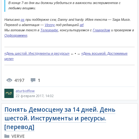
В конце 7-го дня вы должны убедиться в важности экспериментов с
любыми вещами.
Написано
ps
при поддержке cxw, Danny and hardy. Идея текста — Saga Musix.
Перевод и адаптация —
Vinnny
под редакцией
atf
.
Мы готовим текст в
Телеграфе
, консультируемся с
Главредом
и проверяем в
Орфограммке
.
«День шестой. Инструменты и ресурсы»
← • →
«День восьмой. Достижимые
цели»
4197
1
aturbidflow
22 февраля 2017, 14:02
Понять Демосцену за 14 дней. День
шестой. Инструменты и ресурсы.
[перевод]
VERVE