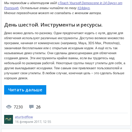
Мы переводим и адаптируем гайд
«Teach Yourself Demoscene in 14 Days» от
Psenough
. Остальные главы читайте по тегу
#14days
.
Мнение переводчиков может не совпадать с мнением автора.
День шестой. Инструменты и ресурсы.
Демо можно делать по-разному. Одни предпочитают кодить с нуля, другие для
облегчения используют различные инструменты. Доступно великое множество
программ, начиная от коммерческих (например, Maya, 3DS Max, Photoshop),
заканчивая бесплатными или с открытым исходным кодом. А ещё есть так
называемые демо-утилиты. Они сделаны демосценерами для облегчения
создания демок. Эти инструменты крайне важны, если вы трудитесь над
небольшой по размерам работой. Некоторые группы пишут утилиты для себя, а
другие выкладывают исходники. Тем самым они привлекают пользователей и
улучшают свои утилиты. В любом случае, конечная цель – это сделать больше
хороших демок.
Читать дальше
7230
26
aturbidflow
16 февраля 2017, 12:55