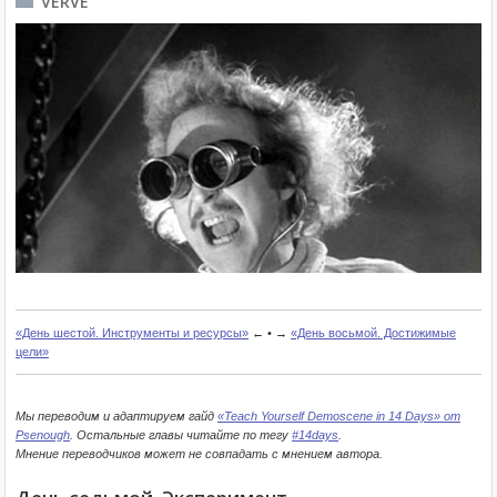
VERVE
«День шестой. Инструменты и ресурсы»
← • →
«День восьмой. Достижимые
цели»
Мы переводим и адаптируем гайд
«Teach Yourself Demoscene in 14 Days» от
Psenough
. Остальные главы читайте по тегу
#14days
.
Мнение переводчиков может не совпадать с мнением автора.