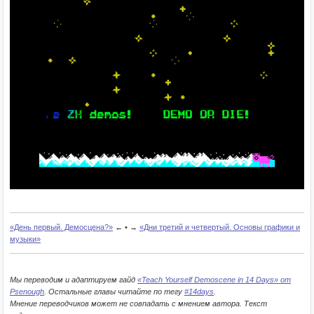
«День первый. Демосцена?»
← • →
«Дни третий и четвертый. Основы графики и
музыки»
Мы переводим и адаптируем гайд
«Teach Yourself Demoscene in 14 Days» от
Psenough
. Остальные главы читайте по тегу
#14days
.
Мнение переводчиков может не совпадать с мнением автора. Текст