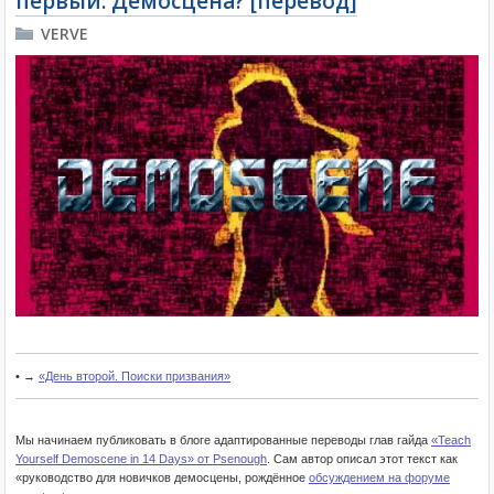
первый. Демосцена? [перевод]
VERVE
• →
«День второй. Поиски призвания»
Мы начинаем публиковать в блоге адаптированные переводы глав гайда
«Teach
Yourself Demoscene in 14 Days» от Psenough
. Сам автор описал этот текст как
«руководство для новичков демосцены, рождённое
обсуждением на форуме