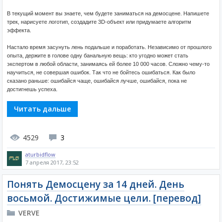
В текущий момент вы знаете, чем будете заниматься на демосцене. Напишете
трек, нарисуете логотип, создадите 3D-объект или придумаете алгоритм
эффекта.
Настало время засунуть лень подальше и поработать. Независимо от прошлого
опыта, держите в голове одну банальную вещь: кто угодно может стать
экспертом в любой области, занимаясь ей более 10 000 часов. Сложно чему-то
научиться, не совершая ошибок. Так что не бойтесь ошибаться. Как было
сказано раньше: ошибайся чаще, ошибайся лучше, ошибайся, пока не
достигнешь успеха.
Читать дальше
4529
3
aturbidflow
7 апреля 2017, 23:52
Понять Демосцену за 14 дней. День
восьмой. Достижимые цели. [перевод]
VERVE