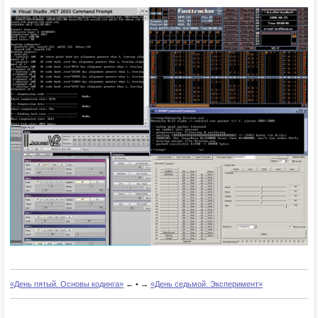
«День пятый. Основы кодинга»
← • →
«День седьмой. Эксперимент»