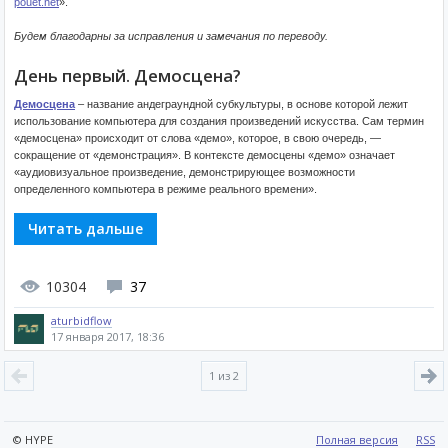
pouet.net
».
Будем благодарны за исправления и замечания по переводу.
День первый. Демосцена?
Демосцена
– название андеграундной субкультуры, в основе которой лежит
использование компьютера для создания произведений искусства. Сам термин
«демосцена» происходит от слова «демо», которое, в свою очередь, —
сокращение от «демонстрация». В контексте демосцены «демо» означает
«аудиовизуальное произведение, демонстрирующее возможности
определенного компьютера в режиме реального времени».
Читать дальше
10304
37
aturbidflow
17 января 2017, 18:36
1
из 2
© HYPE
Полная версия
RSS