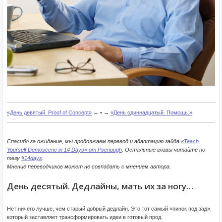
«День девятый. Proof of Concept»
← • →
«День одиннадцатый. Помощь.»
Спасибо за ожидание, мы продолжаем перевод и адаптацию гайда
«Teach
Yourself Demoscene in 14 Days» от Psenough
. Остальные главы читайте по
тегу
#14days
.
Мнение переводчиков может не совпадать с мнением автора.
День десятый. Дедлайны, мать их за ногу…
Нет ничего лучше, чем старый добрый дедлайн. Это тот самый «пинок под зад»,
который заставляет трансформировать идеи в готовый прод.