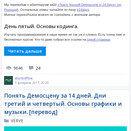
Мы переводим и адаптируем гайд
«Teach Yourself Demoscene in 14 Days» от
Psenough
. Остальные главы читайте по тегу
#14days
.
Мнение переводчиков может не совпадать с мнением автора.
День пятый. Основы кодинга.
Изучать программирование в наше время не так уж и сложно. Есть тонны книг и
бесплатных курсов. Кто-то даже собрал все ссылки на
одной странице
.
Читать дальше
9646
24
aturbidflow
1 февраля 2017, 20:20
Понять Демосцену за 14 дней. Дни
третий и четвертый. Основы графики и
музыки. [перевод]
VERVE