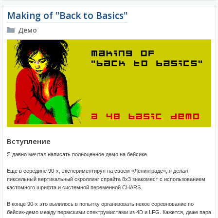
Making of "Back to Basics"
Демо
Вступление
Я давно мечтал написать полноценное демо на бейсике.
Еще в середине 90-х, экспериментируя на своем «Ленинграде», я делал
пиксельный вертикальный скроллинг спрайта 8х3 знакомест с использованием
кастомного шрифта и системной переменной CHARS.
В конце 90-х это вылилось в попытку организовать некое соревнование по
бейсик-демо между пермскими спектрумистами из 4D и LFG. Кажется, даже пара