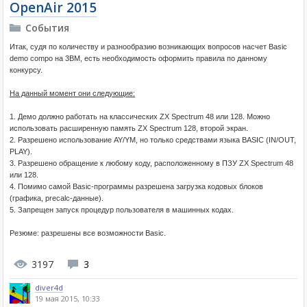
OpenAir 2015
События
Итак, судя по количеству и разнообразию возникающих вопросов насчет Basic
demo compo на 3BM, есть необходимость оформить правила по данному
конкурсу.
На данный момент они следующие:
1. Демо должно работать на классических ZX Spectrum 48 или 128. Можно
использовать расширенную память ZX Spectrum 128, второй экран.
2. Разрешено использование AY/YM, но только средствами языка BASIC (IN/OUT,
PLAY).
3. Разрешено обращение к любому коду, расположенному в ПЗУ ZX Spectrum 48
или 128.
4. Помимо самой Basic-программы разрешена загрузка кодовых блоков
(графика, precalc-данные).
5. Запрещен запуск процедур пользователя в машинных кодах.
Резюме: разрешены все возможности Basic.
3197
3
diver4d
19 мая 2015, 10:33