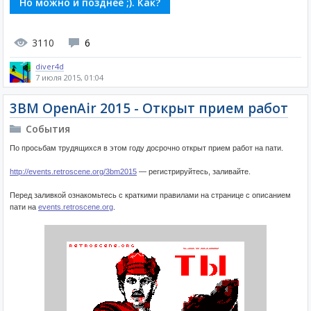
Но можно и позднее ;). Как?
3110
6
diver4d
7 июля 2015, 01:04
3BM OpenAir 2015 - Открыт прием работ
События
По просьбам трудящихся в этом году досрочно открыт прием работ на пати.
http://events.retroscene.org/3bm2015
— регистрируйтесь, заливайте.
Перед заливкой ознакомьтесь с краткими правилами на странице с описанием
пати на
events.retroscene.org
.