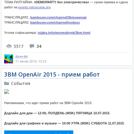
ТЕМА РИЛТАЙМА:
«DEMOPARTY без электричества»
— сроки приема и сдача
работ на
events.retroscene.org
.
ТРАНСЛЯЦИЯ1:
bambuser.com/channel/3bmopenair
ТРАНСЛЯЦИЯ2:
bambuser.com/channel/nodeus
Уголок софасценера:
tslabs.info/wormsbiysk/3bm.html
5517
34
diver4d
11 июля 2015, 15:25
3BM OpenAir 2015 - прием работ
События
Напоминаем, что идет прием работ на 3BM OpenAir 2015.
Дэдлайн для дем — 12:00, ПОЛДЕНЬ (MSK) ПЯТНИЦА 10.07.2015
.
Дэдлайн для графики и музыки — 10:00 УТРА (MSK) СУББОТА 11.07.2015
.