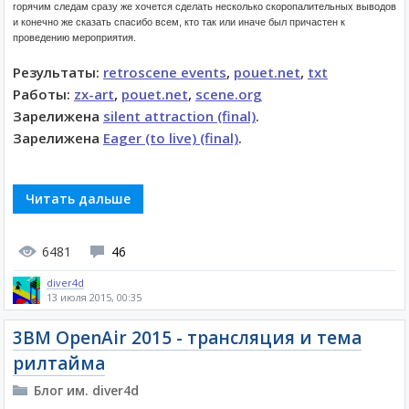
горячим следам сразу же хочется сделать несколько скоропалительных выводов
и конечно же сказать спасибо всем, кто так или иначе был причастен к
проведению мероприятия.
Результаты:
retroscene events
,
pouet.net
,
txt
Работы:
zx-art
,
pouet.net
,
scene.org
Зарелижена
silent attraction (final)
.
Зарелижена
Eager (to live) (final)
.
Читать дальше
6481
46
diver4d
13 июля 2015, 00:35
3BM OpenAir 2015 - трансляция и тема
рилтайма
Блог им. diver4d