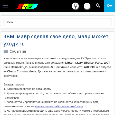
3BM: мавр сделал своё дело, мавр может
уходить
События
Уже кажется всем очевидно, что «пати» с конкурсами для ZX Spectrum стало
слишком много. Только в июле уже ожидается
DiHalt
,
Crazy Siberian Party
,
WCT
Pie
и
DemoBit
(да, они возродились!). При этом в июне есть
ArtField
, а в августе
—
Chaos Constructions
. Да и весна так же плотно покрыта слоем различных
конкурсов.
Выводы просты:
1. Вал конкурсов уже не остановить.
2. Уровень проведения растёт, растёт качество работы с авторами, качество
трансляции.
3. Количество мероприятий не влияет на количество качественных дем,
повлиять может скорее
концентрация работ и масштаб пати
.
4. Нет необходимости проводить ещё одно локальное пати летом с глобальным