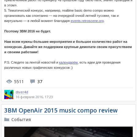
привлечением работ по принципу «в прошлом году было пати, значит проводим и
в этом».
5. Тематический конкурс, например, realtime basic demo compo можно
организовать как спонтанно — на очередной очной летней тусовке, так и
виртуально — в любой момент благодаря
events.retroscene.org
.
Поэтому 3BM 2016 не будет.
Нам всем нужны большие мероприятия и большое количество работ на
конкурсах. Давайте же поддержим крупные демопати своим присутствием
и своими работами!
P.S. Следите за лентой новостей и
календарём
, есть идеи для проведения
различных новых графических конкурсов ;)
5511
37
diver4d
16 февраля 2016, 17:23
3BM OpenAir 2015 music compo review
События