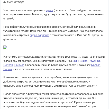
by Monster^Sage
Что такое чанки можно прочитать
здесь
(первое, что было найдено по теме на
просторах интернета). Мало ли, вдруг эту статью будут читать те, кто не знаком
с темой.
Речь пойдет полутоновые чанки и про эффект, который был реализован в
“электронной газете” BornDead #05. Точнее про его историю. Как это выглядело
можно посмотреть в
видео-варианте
этого номера газеты. Или для ЛЛ сразу на
gif-ке ниже:
На тот момент (более двадцати лет назад, конец 1998 года…), мода на 4x4 чанки
была в самом разгаре. Уже вышли такие шедевры, как
Shit 4 Brainz
,
Power Up
,
Refresh
,
Forever
, а впереди были еще более крутые работы, такие как
Napalm
,
Dogma
и т.п. с активным использованием таких чанков.
Конечно же хотелось сделать что-то подобное, но на полноценное демо или
добротное интро катастрофически не хватало свободного времени. И
одновременно хотелось чем то удивить аудиторию. А иначе какой смысл?
После просмотра эффектов в таком формате постоянно оставалось ощущение,
что это слишком медленно, слишком низкий fps, не хватает динамики. 3D
эффекты вообще выглядели как “пошаговая стратегия”. Приемлемый fps
получался, если рисовали через линию, но выглядело это “темнее” и хуже.