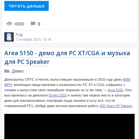
Читать дальше
4300
0
frog
7 октября 2025, 13:14
Area 5150 - демо для PC XT/CGA и музыка
для PC Speaker
Демо
Демогруппы CRTC и Hornet, выпустившие нашумевшее в 2015 году демо
8088
MPH
, меняющее представление о возможностях PC XT и CGA, собрались с
силами и выпустили своё свежайшее творение на ту же тему —
Area 5150
. Оно
выставлялось на демопати
Evoke 2022
и заняло там первое место в категории
демо для альтернативных платформ (куда свалено в кучу всё, что не
современный PC), обойдя даже весьма креативную работу
420 Years Of Teletext
.