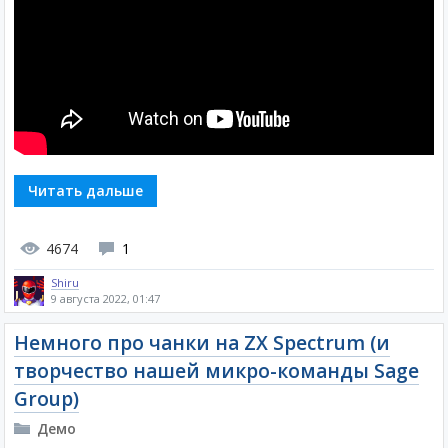
Читать дальше
4674
1
Shiru
9 августа 2022, 01:47
Немного про чанки на ZX Spectrum (и
творчество нашей микро-команды Sage
Group)
Демо