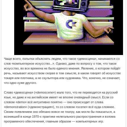
Чаще всего, попытки объяснить людям, что такое «демосцена», начинаются со
слов «компьютерное искусство...». Однако, даже по вопросу о том, что такое
искусство, во все времена не было единого мнения. Явление, о котором пойдёт
речь, называют искусством скорее в том смысле, в каком говорят об искусстве
токаря или плотника, а не скульптора или художника. Что, конечно, не означает,
что одно хуже другого.
Слово «демосцена» («demoscene») мало того, что не переводится на русский
язык, но даже и на английском имеет не вполне очевидный смысл. Если со
словом «demo» всё интуитивно понятно — оно происходит от слова
«demonstration» («демонстрация»), то со словом «scene» всё куда сложнее.
Своим появлением оно обязано вовсе не театру, как могло бы показаться, а
возникшей в конце 1970-х практике нелегального распространения и взлома
программного обеспечения, главным образом — компьютерных игр.