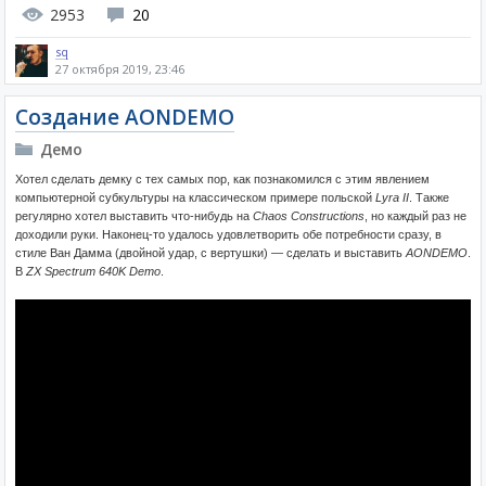
2953
20
sq
27 октября 2019, 23:46
Создание AONDEMO
Демо
Хотел сделать демку с тех самых пор, как познакомился с этим явлением
компьютерной субкультуры на классическом примере польской
Lyra II
. Также
регулярно хотел выставить что-нибудь на
Chaos Constructions
, но каждый раз не
доходили руки. Наконец-то удалось удовлетворить обе потребности сразу, в
стиле Ван Дамма (двойной удар, с вертушки) — сделать и выставить
AONDEMO
.
В
ZX Spectrum 640K Demo
.