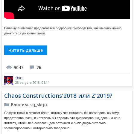
Вашему вниманию предлагается подробное руководство, как именно можно
докатиться до жизни такой.
Читать дальше
9047
26
Shiru
28 августа 2018, 01:11
Chaos Constructions'2018 или Z'2019?
Блог им. sq_skrju
Создаю топик в личном блоге, потому что хотелось бы поговорить на тему
предстоящих пати, и хотелось бы сделать это цивилизованно, здесь, а не в
чятиках, чтобы всё осталось для потомков и было документально
зафиксированно и нотариально заверенно.