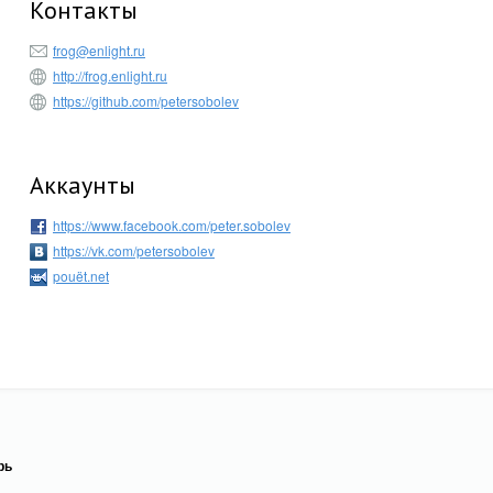
Контакты
frog@enlight.ru
http://frog.enlight.ru
https://github.com/petersobolev
Аккаунты
https://www.facebook.com/peter.sobolev
https://vk.com/petersobolev
pouët.net
рь