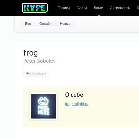
Топики
Блоги
Люди
Активность
К
Все
Онлайн
Новые
frog
Peter Sobolev
Информация
О себе
frog.enlight.ru