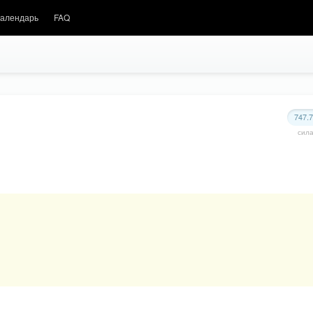
алендарь
FAQ
747.
сил