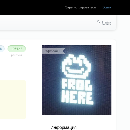
Зарегистрироваться
Войти
Найти
78
+264.45
Оффлайн
а
рейтинг
Информация