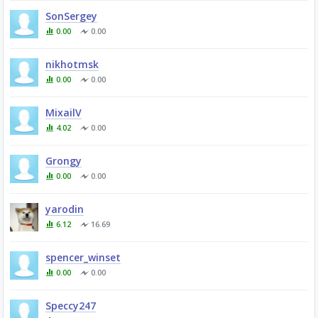
SonSergey
0.00
0.00
nikhotmsk
0.00
0.00
MixailV
4.02
0.00
Grongy
0.00
0.00
yarodin
6.12
16.69
spencer_winset
0.00
0.00
Speccy247