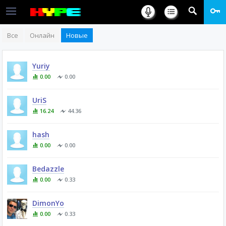
Все
Онлайн
Новые
Yuriy
0.00
0.00
UriS
16.24
44.36
hash
0.00
0.00
Bedazzle
0.00
0.33
DimonYo
0.00
0.33