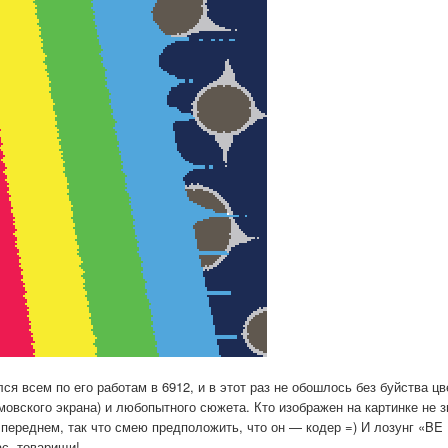
 всем по его работам в 6912, и в этот раз не обошлось без буйства цве
овского экрана) и любопытного сюжета. Кто изображен на картинке не з
переднем, так что смею предположить, что он — кодер =) И лозунг «BE
с, товарищи!