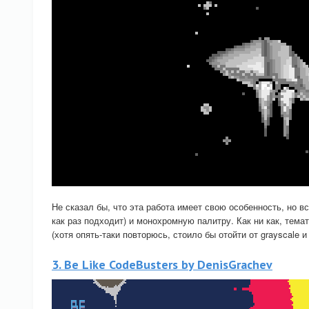
Не сказал бы, что эта работа имеет свою особенность, но вс
как раз подходит) и монохромную палитру. Как ни как, тема
(хотя опять-таки повторюсь, стоило бы отойти от grayscale и
3. Be Like CodeBusters by DenisGrachev