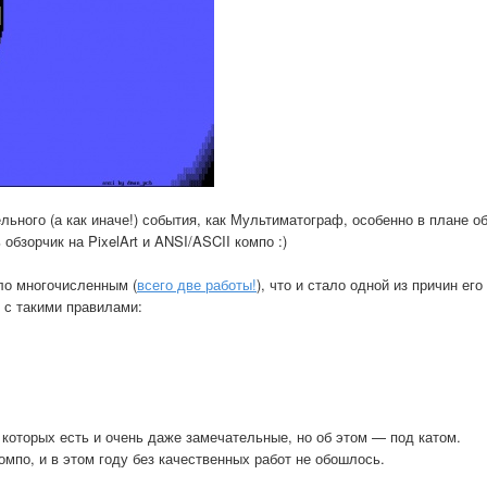
льного (а как иначе!) события, как Мультиматограф, особенно в плане об
обзорчик на PixelArt и ANSI/ASCII компо :)
ыло многочисленным (
всего две работы!
), что и стало одной из причин ег
t с такими правилами:
з которых есть и очень даже замечательные, но об этом — под катом.
мпо, и в этом году без качественных работ не обошлось.