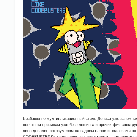
Безбашенно-мултипликационный стиль Дениса уже запомнился
понятным причинам уже без клешинга и прочих фич спектрум
явно доволен ротозумером на заднем плане и полосками на 
CODEBUSTERS» тогда здесь как раз к месту — малоуато на