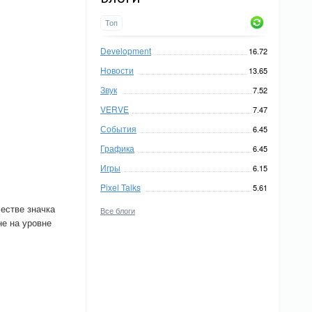
Топ
Development
16.72
Новости
13.65
Звук
7.52
VERVE
7.47
События
6.45
Графика
6.45
Игры
6.15
Pixel Talks
5.61
честве значка
Все блоги
не на уровне