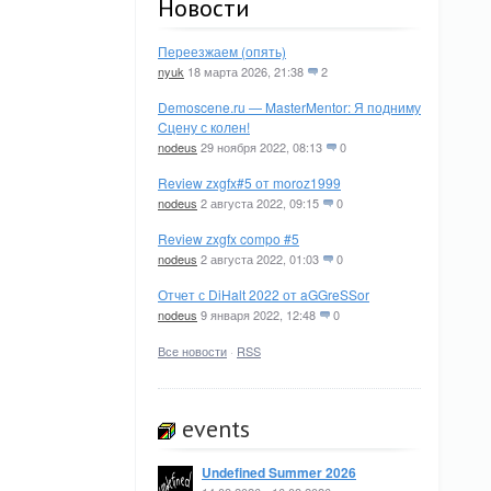
Новости
Переезжаем (опять)
nyuk
18 марта 2026, 21:38
2
Demoscene.ru — MasterMentor: Я подниму
Cцену с колен!
nodeus
29 ноября 2022, 08:13
0
Review zxgfx#5 от moroz1999
nodeus
2 августа 2022, 09:15
0
Review zxgfx compo #5
nodeus
2 августа 2022, 01:03
0
Отчет с DiHalt 2022 от aGGreSSor
nodeus
9 января 2022, 12:48
0
Все новости
·
RSS
events
Undefined Summer 2026