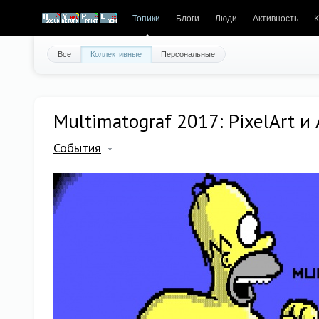
Топики
Блоги
Люди
Активность
К
Все
Коллективные
Персональные
Multimatograf 2017: PixelArt и
События