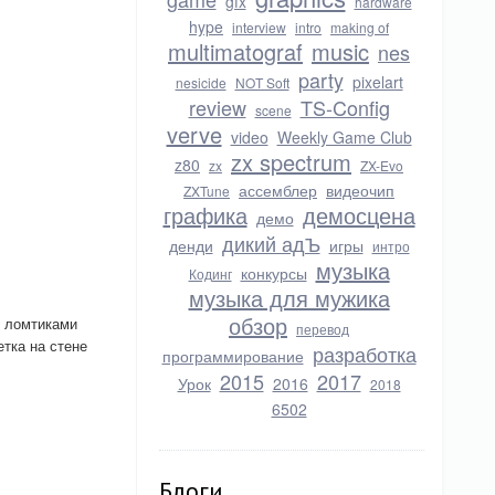
gfx
hardware
hype
interview
intro
making of
multimatograf
music
nes
party
pixelart
nesicide
NOT Soft
review
TS-Config
scene
verve
video
Weekly Game Club
zx spectrum
z80
zx
ZX-Evo
ассемблер
видеочип
ZXTune
графика
демосцена
демо
дикий адЪ
денди
игры
интро
музыка
конкурсы
Кодинг
музыка для мужика
обзор
я ломтиками
перевод
етка на стене
разработка
программирование
2015
2017
Урок
2016
2018
6502
Блоги