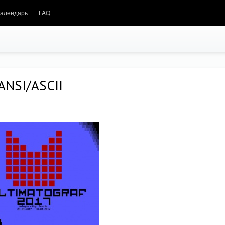
алендарь
FAQ
 ANSI/ASCII