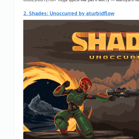
2. Shades: Unoccurred by aturbidflow