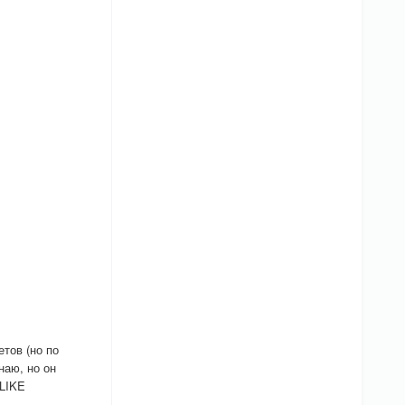
тов (но по
наю, но он
 LIKE