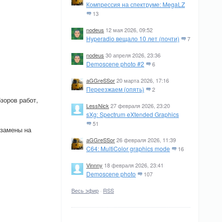
Компрессия на спектруме: MegaLZ
13
nodeus
12 мая 2026, 09:52
Hyperadio вещало 10 лет (почти)
7
nodeus
30 апреля 2026, 23:36
Demoscene photo #2
6
aGGreSSor
20 марта 2026, 17:16
Переезжаем (опять)
2
зоров работ,
LessNick
27 февраля 2026, 23:20
sXg: Spectrum eXtended Graphics
51
о замены на
aGGreSSor
26 февраля 2026, 11:39
C64: MultiColor graphics mode
16
Vinnny
18 февраля 2026, 23:41
Demoscene photo
107
Весь эфир
·
RSS