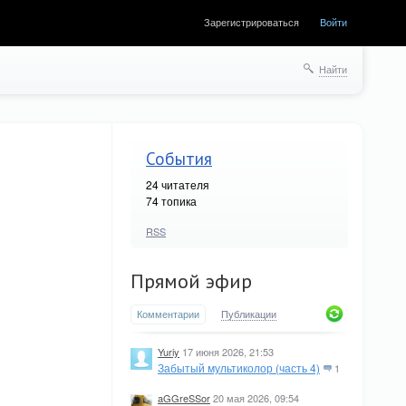
Зарегистрироваться
Войти
Найти
События
24
читателя
74 топика
RSS
Прямой эфир
Комментарии
Публикации
Yuriy
17 июня 2026, 21:53
Забытый мультиколор (часть 4)
1
aGGreSSor
20 мая 2026, 09:54