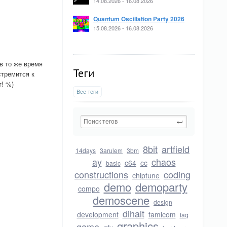
14.08.2026 - 16.08.2026
Quantum Oscillation Party 2026
15.08.2026 - 16.08.2026
в то же время
Теги
стремится к
т! %)
Все теги
8bit
artfield
14days
3arulem
3bm
ay
chaos
c64
cc
basic
constructions
coding
chiptune
demo
demoparty
compo
demoscene
design
dihalt
development
famicom
faq
graphics
game