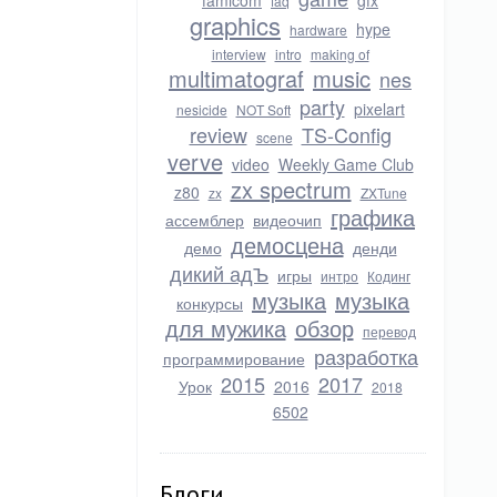
famicom
gfx
faq
graphics
hype
hardware
interview
intro
making of
multimatograf
music
nes
party
pixelart
nesicide
NOT Soft
review
TS-Config
scene
verve
video
Weekly Game Club
zx spectrum
z80
zx
ZXTune
графика
ассемблер
видеочип
демосцена
демо
денди
дикий адЪ
игры
интро
Кодинг
музыка
музыка
конкурсы
для мужика
обзор
перевод
разработка
программирование
2015
2017
Урок
2016
2018
6502
Блоги