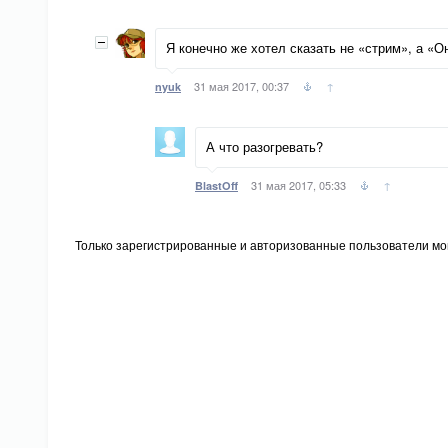
Я конечно же хотел сказать не «стрим», а «О
31 мая 2017, 00:37
↑
nyuk
А что разогревать?
31 мая 2017, 05:33
↑
BlastOff
Только зарегистрированные и авторизованные пользователи мог