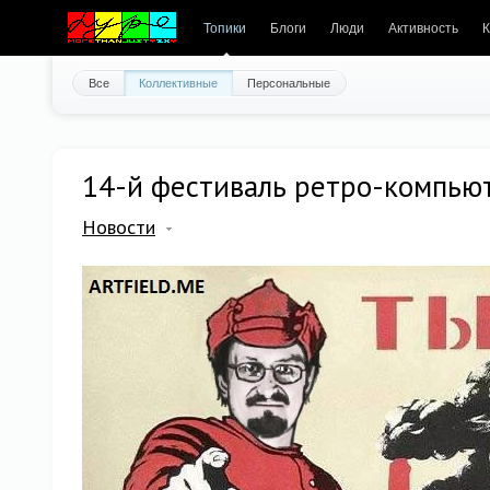
Топики
Блоги
Люди
Активность
К
Все
Коллективные
Персональные
14-й фестиваль ретро-компьюте
Новости