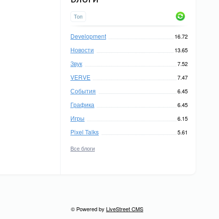
Топ
Development
16.72
Новости
13.65
Звук
7.52
VERVE
7.47
События
6.45
Графика
6.45
Игры
6.15
Pixel Talks
5.61
Все блоги
© Powered by
LiveStreet CMS