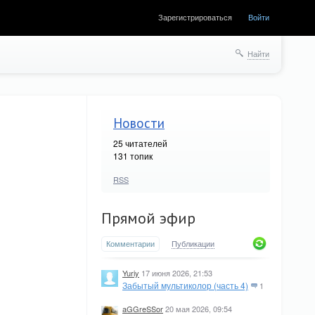
Зарегистрироваться
Войти
Найти
Новости
25
читателей
131 топик
RSS
Прямой эфир
Комментарии
Публикации
Yuriy
17 июня 2026, 21:53
Забытый мультиколор (часть 4)
1
aGGreSSor
20 мая 2026, 09:54