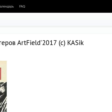
алендарь
FAQ
ров ArtField'2017 (c) KASik