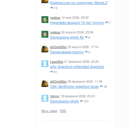
Компрессия на спектруме: MegaLZ
13
nodeus
12 мая 2026, 09:52
Hyperadio вещало 10 лет (почти)
7
nodeus
30 апреля 2026, 23:36
Demoscene photo #2
6
aGGreSSor
20 марта 2026, 17:16
Переезжаем (опять)
2
LessNick
27 февраля 2026, 23:20
sXg: Spectrum eXtended Graphics
51
aGGreSSor
26 февраля 2026, 11:39
C64: MultiColor graphics mode
16
Vinnny
18 февраля 2026, 23:41
Demoscene photo
107
Весь эфир
·
RSS