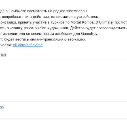
 где вы сможете посмотреть на редкие экземпляры
, попробовать их в действии, ознакомится с устройством,
иставки, принять участие в турнире по Mortal Kombat 3 Ultimate; посмо
ть выставку работ pixelart-художников. Действо будет сопровождаться
бит-исполнителя со своим новым альбомом для GameBoy.
: будет вестись онлайн-трансляция с веб-камер.
тиваля:
vk.com/artfieldme
,
8bit
on/