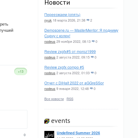
Новости
Переезжаем (опять)
nyuk
18 марта 2026, 21:38
2
треть
 лучшей
Demoscene.ru — MasterMentor: Я подниму
Cцену с колен!
nodeus
29 ноября 2022, 08:13
0
Review zxgfx#5 от moroz1999
nodeus
2 августа 2022, 09:15
0
Review zxgfx compo #5
+13
nodeus
2 августа 2022, 01:03
0
Отчет с DiHalt 2022 от aGGreSSor
nodeus
9 января 2022, 12:48
0
Все новости
·
RSS
events
Undefined Summer 2026
0