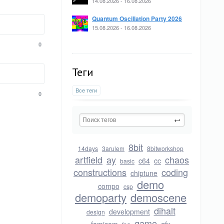
14.08.2026 - 16.08.2026
Quantum Oscillation Party 2026
15.08.2026 - 16.08.2026
0
Теги
Все теги
0
8bit
14days
3arulem
8bitworkshop
artfield
ay
chaos
c64
cc
basic
constructions
coding
chiptune
demo
compo
csp
demoparty
demoscene
dihalt
development
design
game