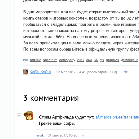
В дни мероприятия для вас будет открыт выставочный зал,
компьютеров и игровых консолей, возрастом от 15 до 32 лет
пообщаться с владельцами; поиграть в различные игровые пр
интересные видео-сюжеты на тему ретро-компьютеров, увиде
музыкой в стиле 8бит. На сцене выступление известного 8
За всем происходящим в зале можно следить через интернет
По всем вопросам обращайтесь в официальную группу фес
ArtField
,
spectrum
,
demoparty
,
2017
,
c64
,
БК
,
gfx
,
graphics
,
демосцена
KASik_KACuk
25 мая 2017, 04:41
[просмотров: 3963]
3
комментария
Стрим Артфильда будет тут:
af.maros.pri.ee/translati
Грейте ваши софы.
31 мая 2017, 00:28
nyuk