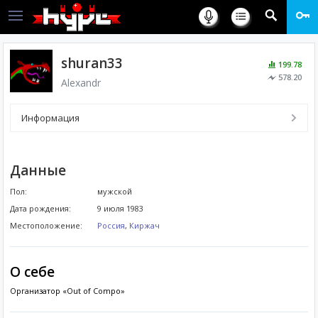
shuran33
199.78
578.20
Alexandr
Информация
Данные
Пол:
мужской
Дата рождения:
9 июля 1983
Местоположение:
Россия
,
Киржач
О себе
Организатор «Out of Compo»