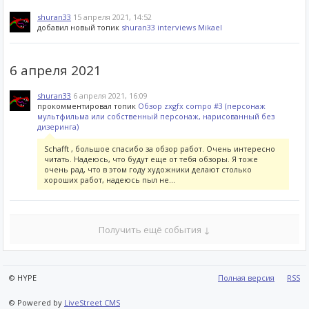
shuran33
15 апреля 2021, 14:52
добавил новый топик
shuran33 interviews Mikael
6 апреля 2021
shuran33
6 апреля 2021, 16:09
прокомментировал топик
Обзор zxgfx compo #3 (персонаж
мультфильма или собственный персонаж, нарисованный без
дизеринга)
Schafft , большое спасибо за обзор работ. Очень интересно
читать. Надеюсь, что будут еще от тебя обзоры. Я тоже
очень рад, что в этом году художники делают столько
хороших работ, надеюсь пыл не...
Получить ещё события ↓
© HYPE
Полная версия
RSS
© Powered by
LiveStreet CMS