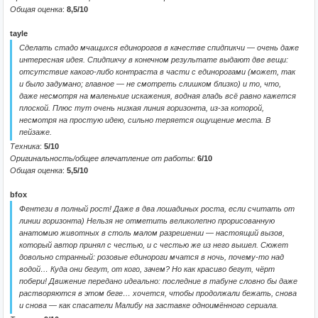
Общая оценка
:
8,5/10
tayle
Сделать стадо мчащихся единорогов в качестве спидпикчи — очень даже
интересная идея. Спидпикчу в конечном результате выдают две вещи:
отсутствие какого-либо контраста в части с единорогами (может, так
и было задумано; главное — не смотреть слишком близко) и то, что,
даже несмотря на маленькие искажения, водная гладь всё равно кажется
плоской. Плюс тут очень низкая линия горизонта, из-за которой,
несмотря на простую идею, сильно теряется ощущение места. В
пейзаже.
Техника
:
5/10
Оригинальность/общее впечатление от работы
:
6/10
Общая оценка
:
5,5/10
bfox
Фентези в полный рост! Даже в два лошадиных роста, если считать от
линии горизонта) Нельзя не отметить великолепно прорисованную
анатомию животных в столь малом разрешении — настоящий вызов,
который автор принял с честью, и с честью же из него вышел. Сюжет
довольно странный: розовые единороги мчатся в ночь, почему-то над
водой… Куда они бегут, от кого, зачем? Но как красиво бегут, чёрт
побери! Движение передано идеально: последние в табуне словно бы даже
растворяются в этом беге… хочется, чтобы продолжали бежать, снова
и снова — как спасатели Малибу на заставке одноимённого сериала.