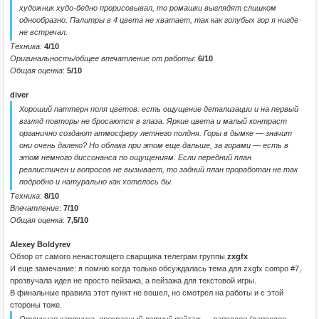
художник худо-бедно прорисовывал, то ромашки выглядят слишком
однообразно. Палитры в 4 цвета не хватает, так как голубых гор я нигде
не встречал.
Техника
:
4/10
Оригинальность/общее впечатление от работы
:
6/10
Общая оценка
:
5/10
diver
Хороший паттерн поля цветов: есть ощущение детализации и на первый
вгзляд повторы не бросаются в глаза. Яркие цвета и малый контраст
органично создают атмосферу летнего полдня. Горы в дымке — значит
они очень далеко? Но облака при этом еще дальше, за горами — есть в
этом немного диссонанса по ощущениям. Если передний план
реалистичен и вопросов не вызывает, то задний план проработан не так
подробно и натурально как хотелось бы.
Техника
:
8/10
Впечатление
:
7/10
Общая оценка
:
7,5/10
Alexey Boldyrev
Обзор от самого ненастоящего сварщика телеграм группы
zxgfx
И еще замечание: я помню когда только обсуждалась тема для zxgfx compo #7,
прозвучала идея не просто пейзажа, а пейзажа для текстовой игры.
В финальные правила этот пункт не вошел, но смотрел на работы и с этой
стороны тоже.