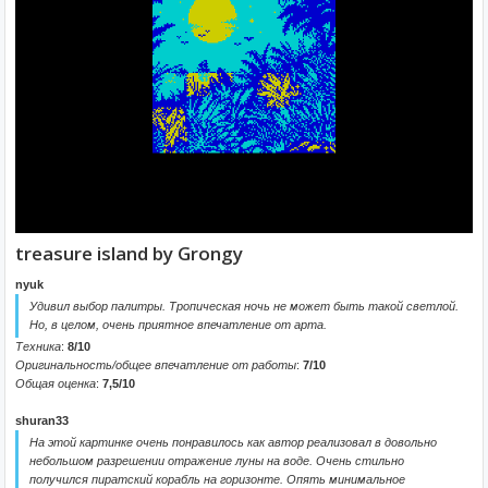
treasure island by Grongy
nyuk
Удивил выбор палитры. Тропическая ночь не может быть такой светлой.
Но, в целом, очень приятное впечатление от арта.
Техника
:
8/10
Оригинальность/общее впечатление от работы
:
7/10
Общая оценка
:
7,5/10
shuran33
На этой картинке очень понравилось как автор реализовал в довольно
небольшом разрешении отражение луны на воде. Очень стильно
получился пиратский корабль на горизонте. Опять минимальное