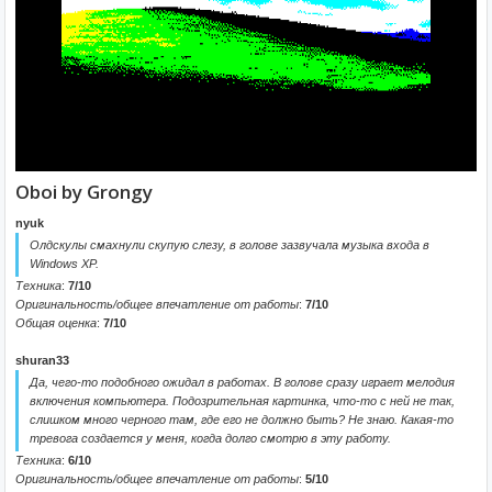
Oboi by Grongy
nyuk
Олдскулы смахнули скупую слезу, в голове зазвучала музыка входа в
Windows XP.
Техника
:
7/10
Оригинальность/общее впечатление от работы
:
7/10
Общая оценка
:
7/10
shuran33
Да, чего-то подобного ожидал в работах. В голове сразу играет мелодия
включения компьютера. Подозрительная картинка, что-то с ней не так,
слишком много черного там, где его не должно быть? Не знаю. Какая-то
тревога создается у меня, когда долго смотрю в эту работу.
Техника
:
6/10
Оригинальность/общее впечатление от работы
:
5/10