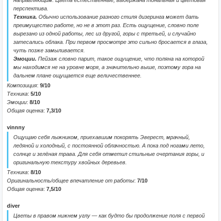
направляющим. Цвета естественные, выдержана тональная и цветовая
перспектива.
Техника.
Обычно использование разного стиля дизеринга может дать
преимущество работе, но не в этот раз. Есть ощущение, словно поле
вырезано из одной работы, лес из другой, горы с третьей, и случайно
затесались облака. При первом просмотре это сильно бросается в глаза,
чуть позже замыливается.
Эмоции.
Пейзаж словно парит, такое ощущение, что поляна на которой
мы находимся не на уровне моря, а значительно выше, поэтому гора на
дальнем плане ощущается еще величественнее.
Композиция
:
9/10
Техника
:
5/10
Эмоции
:
8/10
Общая оценка
:
7,3/10
vinnny
Ощущаю себя лыжником, приехавшим покорять Эверест, мрачный,
ледяной и холодный, с постоянной облачностью. А пока под ногами лето,
солнце и зелёная трава. Для себя отметил стильные очертания горы, и
оригинальную текстуру хвойных деревьев.
Техника
:
8/10
Оригинальность/общее впечатление от работы
:
7/10
Общая оценка
:
7,5/10
diver
Цветы в правом нижнем углу — как будто бы продолжение поля с первой