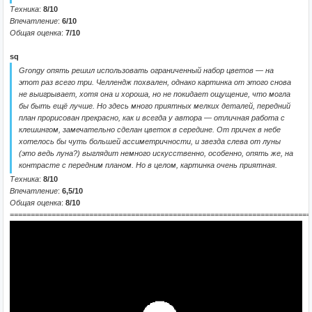
Техника
:
8/10
Впечатление
:
6/10
Общая оценка
:
7/10
sq
Grongy опять решил использовать ограниченный набор цветов — на
этот раз всего три. Челлендж похвален, однако картинка от этого снова
не выигрывает, хотя она и хороша, но не покидает ощущение, что могла
бы быть ещё лучше. Но здесь много приятных мелких деталей, передний
план прорисован прекрасно, как и всегда у автора — отличная работа с
клешингом, замечательно сделан цветок в середине. От причек в небе
хотелось бы чуть большей ассиметричности, и звезда слева от луны
(это ведь луна?) выглядит немного искусственно, особенно, опять же, на
контрасте с передним планом. Но в целом, картинка очень приятная.
Техника
:
8/10
Впечатление
:
6,5/10
Общая оценка
:
8/10
========================================================================