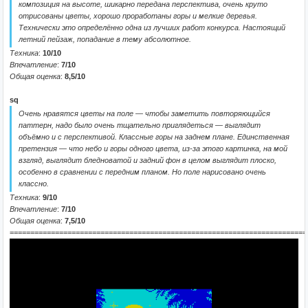
композиция на высоте, шикарно передана перспектива, очень круто
отрисованы цветы, хорошо проработаны горы и мелкие деревья.
Технически это определённо одна из лучших работ конкурса. Настоящий
летний пейзаж, попадание в тему абсолютное.
Техника
:
10/10
Впечатление
:
7/10
Общая оценка
:
8,5/10
sq
Очень нравятся цветы на поле — чтобы заметить повторяющийся
паттерн, надо было очень тщательно приглядеться — выглядит
объёмно и с перспективой. Классные горы на заднем плане. Единственная
претензия — что небо и горы одного цвета, из-за этого картинка, на мой
взгляд, выглядит бледноватой и задний фон в целом выглядит плоско,
особенно в сравнении с передним планом. Но поле нарисовано очень
классно.
Техника
:
9/10
Впечатление
:
7/10
Общая оценка
:
7,5/10
========================================================================