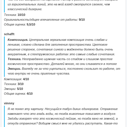
из горизонтальных линий, это на мой взгяд смотрится свежее, чем
классический дизеринг.
Техника
:
10/10
Оригинальность/общее впечатление от работы
:
9/10
Общая оценка
:
9,5/10
schafft
Композиция.
Центральная зеркальная композиция очень слабая и
ленивая, словно сделана для заполнения пространства. Цветовое
решение спороное, сочетание синего и мадженты должно быть очень
аккуратным, в спектрумовских работах это самые слабые сочетания.
Техника.
Неоправданно шумная часть со стадом и слишком простое
космическое пространство. Деталей много, но они сливаются в потоке
Эмоции.
Взгляду не за что уцепиться, постоянно скользит по работе, от
чего внутри не очень приятные чувства.
Композиция
:
4/10
Техника
:
3/10
Эмоции
:
5/10
Общая оценка
:
4/10
vinnny
Я не понял эту картину. Несущийся табун диких единорогов. Отражение
намекает что это гладь воды, но тогда животные повисают в воздухе.
Звёзды говорят что это космический пейзаж, но тогда явно не земной, а
откуда отражение? Вобщем смысл мне не удалось распутать. Какая-то