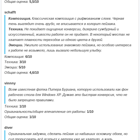
Общая оценка
:
5,5/10
schafft
Композиция.
Классическая композиция с рифмованием слоев. Черная
тень выглядит очень грубо, не вписывается в колорит пейзажа.
Техника.
Не покидает ощущение конверсии, дизеринг сумбурный и
искусственный, живости работе он не придает. В некоторый местах не
хватает плавности переходов из одного цвета в другой.
Эмоции.
Умилило использование знакомого пейзажа, но особого интереса
к работе не возымело, лишь вызвало небольшую улыбку.
Композиция
:
6/10
Техника
:
3/10
Эмоции
:
5/10
Общая оценка
:
4,6/10
vinnny
Всем известная фотка Питера Буриана, которую использовали как фон
рабочего стола для Windows XP. Думаю это быстрая конверсия, что не
было запрещено правилами.
Техника
:
1/10
Оригинальность/общее впечатление от работы
:
1/10
Общая оценка
:
1/10
diver
Оригинальная задумка, сделать пейзаж из набивших оскомину обоев, но
сил прорисовать всё всерьез у автора уже не хватило, а жаль.