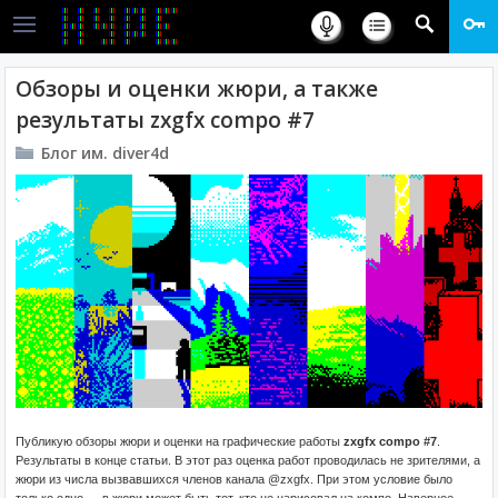
Обзоры и оценки жюри, а также
результаты zxgfx compo #7
Блог им. diver4d
Публикую обзоры жюри и оценки на графические работы
zxgfx compo #7
.
Результаты в конце статьи. В этот раз оценка работ проводилась не зрителями, а
жюри из числа вызвавшихся членов канала @zxgfx. При этом условие было