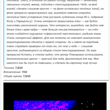
техникой. Здесь, в отличие от работ Grongy, напротив — эклектика,
смешение стилей, манер, подходов к текстурированию. Небо, на мой
взгляд, сделано слишком просто — на фоне остальных точёных линий, на
фоне прекрасно прорисованных гор, выглядит немного инородно,
несколько даже устаревше (так рисовали художники конца 90-х, подражая
Филу и Парацельсу). Очень интересно прорисованы ёлки — как будто
пикселями увеличенной ширины. Что интересно, выглядит, как будто чем
ближе ёлка к краю кадра — тем больше она растягивается — за счёт
этого создаётся ощущение «сферической перспективы», рыбьего глаза.
Очень интересный эффект. Для его полноты не хватает аналогичного
акцентированного объекта с правой стороны. Ну и земля на переднем
плане страдает примерно от того же, от чего и небо — слишком
простое, выбивающееся из общего стиля текстурирование. Но гора
прекрасна! Кстати, в степах видно, что автор Планировал использовать
дополнительные цвета — красный для неба, фиолетовый для гор. Мне
кажется они бы тут не помешали, и сделали бы картинку ещё лучше.
Техника
:
7,5/10
Впечатление
:
7/10
Общая оценка
:
7,5/10
========================================================================