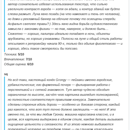
автор сознательно избегал использования текстур, что сильно
увеличило контраст города — хотя он вдали, и контур зданий как будто
слегка размыт. Луна явно позади (на что намекает и тень от человека),
но дома и рекламный баннер на обочине почему-то освещены спереди.
Асфальт светлее травы?:) Здесь явно видна борьба художественного
замысла с законами физики — но так, наверное, и должно быть…
Сюжетно — хорошо, палитра идеально попадает в ночь; объекты
грубоваты, но хорошо узнаваемы. Полоски на луне и общий стиль работы
отсылают к ретровейву начала 90-х, только без обилия фиолетового — и
хорошо, здесь такое смотрелось бы попсово.
Техника
:
5/10
Впечатление
:
7/10
Общая оценка
:
6/10
sq
Но всё-таки, настоящий конёк Grongy — пейзажи именно городские,
урбанистические; его фирменный почерк — филигранная работа с
перспективой и с сеткой знакомест. Тут автор чудесно обходит
ограничение по высоте, засчёт чего картинка выглядит полноэкранной,
но полностью соответствут правилаам конкурса. Замечательно
сделаны строения вдоль дороги — особенно их боковая сторона; каждый
раз кажется, что вот тут точно должно заклешить — но нет! И это
именно то, за что мы любим Гронги. машина нарисована классно, и в
целом, вся картинка выдержана в едином стиле, каждая деталь вызывает
ощущение цельности и связаности. И из этого немного выбивается
полноватый человече на переднем плане — он слишком «пиксельно»