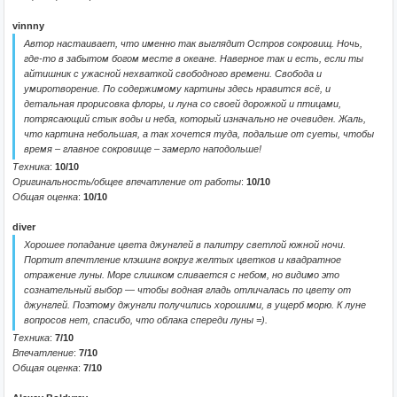
vinnny
Автор настаивает, что именно так выглядит Остров сокровищ. Ночь,
где-то в забытом богом месте в океане. Наверное так и есть, если ты
айтишник с ужасной нехваткой свободного времени. Свобода и
умиротворение. По содержимому картины здесь нравится всё, и
детальная прорисовка флоры, и луна со своей дорожкой и птицами,
потрясающий стык воды и неба, который изначально не очевиден. Жаль,
что картина небольшая, а так хочется туда, подальше от суеты, чтобы
время – главное сокровище – замерло наподольше!
Техника
:
10/10
Оригинальность/общее впечатление от работы
:
10/10
Общая оценка
:
10/10
diver
Хорошее попадание цвета джунглей в палитру светлой южной ночи.
Портит впечтление клэшинг вокруг желтых цветков и квадратное
отражение луны. Море слишком сливается с небом, но видимо это
сознательный выбор — чтобы водная гладь отличалась по цвету от
джунглей. Поэтому джунгли получились хорошими, в ущерб морю. К луне
вопросов нет, спасибо, что облака спереди луны =).
Техника
:
7/10
Впечатление
:
7/10
Общая оценка
:
7/10