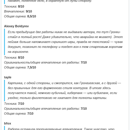
падают, понятное дело, в обратную от луны сторону.
Техника
:
8/10
Впечатление
:
9/10
Общая оценка
:
8,5/10
Alexey Boldyrev
Если предыдущие две работы никак не выдавали автора, то тут Гронки-
стайл в полный рост! Даже удивительно, что аварийка не мигает). Этот
пейзаж больше напоминает скриншот игры, правда не текстовой — чувак
докурит, позвонит по телефону и поедет вон к тем стартовым воротам
на горизонте.
Техника
:
8/10
Оригинальность/общее впечатление от работы
:
7/10
Общая оценка
:
7,5/10
tayle
Картинка, с одной стороны, и смотрится, как Гронгиевская, а с другой —
без привычных для его фирменного стиля контуров. В итоге здесь
получается такой, немного кубичный, киберпанк — или кубикпанк, если
угодно; только фиолетового не хватает для полноты картины.
Техника
:
7/10
Оригинальность/общее впечатление от работы
:
7/10
Общая оценка
:
7/10
bfox
Работа оставила противоречивые впечатления. Такое чувство, что