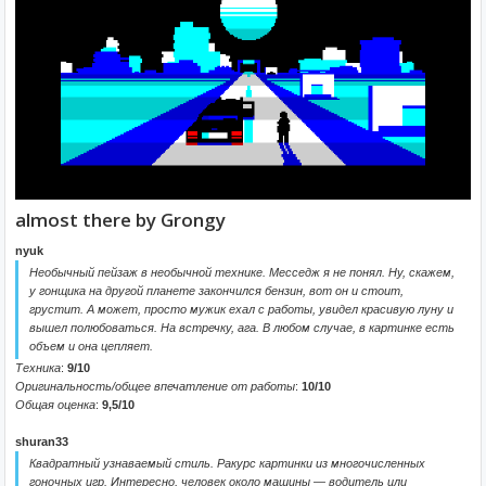
almost there by Grongy
nyuk
Необычный пейзаж в необычной технике. Месседж я не понял. Ну, скажем,
у гонщика на другой планете закончился бензин, вот он и стоит,
грустит. А может, просто мужик ехал с работы, увидел красивую луну и
вышел полюбоваться. На встречку, ага. В любом случае, в картинке есть
объем и она цепляет.
Техника
:
9/10
Оригинальность/общее впечатление от работы
:
10/10
Общая оценка
:
9,5/10
shuran33
Квадратный узнаваемый стиль. Ракурс картинки из многочисленных
гоночных игр. Интересно, человек около машины — водитель или