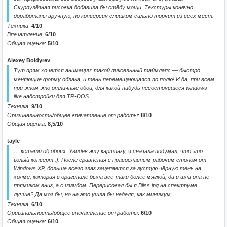
Скурпулёзная рисовка добавила бы стёбу мощи. Текстуры конечно
доработаны вручную, но конверсия слишком сильно торчит из всех мест.
Техника
:
4/10
Впечатление
:
6/10
Общая оценка
:
5/10
Alexey Boldyrev
Тут прям хочется анимации: такой пиксельный таймлапс — быстро
меняющие форму облака, и тень перемещающаяся по полю! И да, при всем
при этом это отличные обои, для какой-нибудь несостоявшеся windows-
like надстройки для TR-DOS.
Техника
:
9/10
Оригинальность/общее впечатление от работы
:
8/10
Общая оценка
:
8,5/10
tayle
… кстати об обоях. Увидев эту картинку, я сначала подумал, что это
голый конверт :). После сравнения с православным рабочим столом от
Windows XP, больше всего глаз зацепается за густую чёрную тень на
холме, которая в оригинале была всё-таки более мягкой, да и шла она не
прямиком вниз, а с изгибом. Перерисовал бы я Bliss.jpg на спектруме
лучше? Да мог бы, но на это ушла бы неделя, как минимум.
Техника
:
6/10
Оригинальность/общее впечатление от работы
:
6/10
Общая оценка
:
6/10