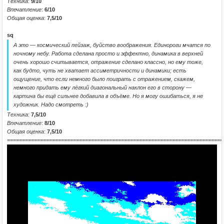
Техника
:
9/10
Впечатление
:
6/10
Общая оценка
:
7,5/10
sq
А это — космический пейзаж, буйство воображения. Единороги мчатся по
ночному небу. Работа сделана просто и эффектно, динамика в верхней
очень хорошо считывается, отражение сделано классно, но ему тоже,
как будто, чуть не хватает ассиметричности и динамики; есть
ощущение, что если немного было поиграть с отражением, скажем,
немного придать ему лёгкий диагональный наклон его в сторону —
картина бы ещё сильнее добавила в объёме. Но я могу ошибаться, я не
художник. Надо смотреть :)
Техника
:
7,5/10
Впечатление
:
8/10
Общая оценка
:
7,5/10
========================================================================