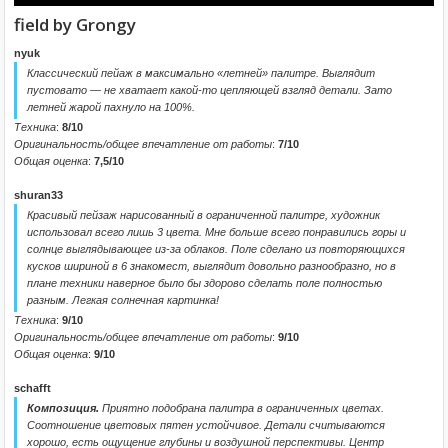
field by Grongy
nyuk
Классический пейаж в максимально «летней» палитре. Выглядит
пустовато — не хватает какой-то цепляющей взгляд детали. Зато
летней жарой пахнуло на 100%.
Техника
:
8/10
Оригинальность/общее впечатление от работы
:
7/10
Общая оценка
:
7,5/10
shuran33
Красивый пейзаж нарисованный в ограниченной палитре, художник
использовал всего лишь 3 цвета. Мне больше всего понравились горы и
солнце выглядывающее из-за облаков. Поле сделано из повторяющихся
кусков шириной в 6 знакомест, выглядит довольно разнообразно, но в
плане техники наверное было бы здорово сделать поле полностью
разным. Легкая солнечная картинка!
Техника
:
9/10
Оригинальность/общее впечатление от работы
:
9/10
Общая оценка
:
9/10
schafft
Композиция.
Приятно подобрана палитра в ограниченных цветах.
Соотношение цветовых пятен устойчивое. Детали считываются
хорошо, есть ощущение глубины и воздушной перспективы. Центр