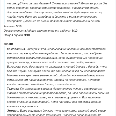
пассажир? Что он там делает? Сломалась машина? Много вопросов без
явных ответов. Город на горизонте нарисован в размытом стиле,
довольно необычно для картинки, но для какой-нибудь игры самое то,
чтобы легче было его выводить и двигать в разные стороны при
поворотах. Деревьев не видно, полностью технологический пейзаж.
Техника
:
9/10
Оригинальность/общее впечатление от работы
:
9/10
Общая оценка
:
9/10
schafft
Композиция.
Читерный ход использование негативного пространства
вне холста, как продолжение работы. Несмотря на то, что выбрана
центральная зеркальная композиция, есть существенные перевес на
правую сторону, здания слева недостаточно это поддерживают.
Возможно, если бы машина не сливалась с линией дороги и была бы чуть
больше и чуть сдвинута влево, то равновесие было бы восстановлено.
Минимальное цветовое решение подходит для ночного пейзажа, а вот
дома на заднем плане вывернуты цветой по перспективе. Хочется,
чтобы светлые дома были ближе, а синее дальше.
Техника.
Попытка использовать диагональные линии с равномерным
шагом в этой стилизации работают слабо, по идее должна быть большая
динамика из-за перспективы, но этого не ощущается. Вся картинка
словно сплющена гравитацией. Хотя при этом все объекты хорошо
читаются и узнаются.
Эмоции.
Есть ощущение долгого пути за плечами, главный герой скоро
доберется до места своего назначения. В воздухе повисло ожидание.