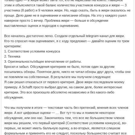
только одно — в жюри может быть тот, кто не нарисовал на компо. Наверное
этим и объясняется такой баланс количества участников конкурса и жюри — 3
участника (8 работ) и 9 человек жюри. Но, надо сказть, быть в жюри оказалось не
проще. Дело даже не в оценивании и написании обзора. На это у каждого ушел
наверное просто 1 вечер. Проблема жюри — больше в обсуждении
выставленных оценок и подходов к оцениванию.
Все началось достаточно легко. Создали отдельный telegram-канал для жюри.
Кто-то спросил «как оцениваем», я с ходу предложил — давайте оценим по трем
критериям:
1. Соответствие условиям конкурса
2. Техника
3. Оригинальность/общее впечатление от работы.
Бросил и забыл. Обсуждения критериев не было, потом один за другим
посыпались обзоры. Понятное дело, никто не читал обзоры друг друга, чтобы они
не повлияли на собственные. В результате мы получили следующее:
Я сам решил отказаться от первого критерия. Двое жюри последовали моему
примеру. А Schafft просто выбрал другие, на самом деле, более интересные
критерии. Это все произошло абсолютно независимо и без какого-либо
обсуждения.
Что мы получили в итоге — текстовая часть без претензий, мнения всех членов
жюри. А вот цифровые оценки — … Вот тут-то мы и поимели некоторое
обсуждение, или оно нас. Закончилось тем, что все же большинством членов
жюри мы решили, что первый критерий (Соответствие условиям конкурса), во-
первых, не может иметь балльную оценку, а во-вторых, является слишком
формальным и применять его не следует, поскольку большинство считает все