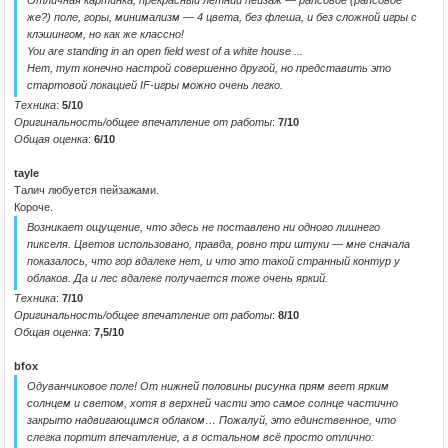
Отличная картинка, прекрасный летний пейзаж — рапсовое (рапсовое
же?) поле, горы, минимализм — 4 цвета, без флеша, и без сложной игры с
клэшингом, но как же классно!
You are standing in an open field west of a white house ...
Нет, тут конечно настрой совершенно другой, но представить это
стартовой локацией IF-игры можно очень легко.
Техника
:
5/10
Оригинальность/общее впечатление от работы
:
7/10
Общая оценка
:
6/10
tayle
Талич любуется пейзажами.
Короче.
Возникает ощущение, что здесь не поставлено ни одного лишнего
пикселя. Цветов использовано, правда, ровно три штуки — мне сначала
показалось, что гор вдалеке нет, и что это такой странный контур у
облаков. Да и лес вдалеке получается тоже очень яркий.
Техника
:
7/10
Оригинальность/общее впечатление от работы
:
8/10
Общая оценка
:
7,5/10
bfox
Одуванчиковое поле! От нижней половины рисунка прям веет ярким
солнцем и светом, хотя в верхней части это самое солнце частично
закрыто надвигающимся облаком… Пожалуй, это единственное, что
слегка портит впечатление, а в остальном всё просто отлично: