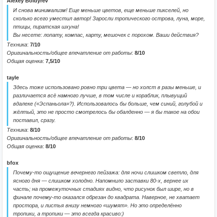
Alexey Boldyrev
И снова минимализм! Еще меньше цветов, еще меньше пикселей, но
сколько всего уместил автор! Заросли тропического острова, луна, море,
птицы, пиратская шхуна!
Вы несете: лопату, компас, карту, мешочек с порохом. Ваши действия?
Техника
:
7/10
Оригинальность/общее впечатление от работы
:
8/10
Общая оценка
:
7,5/10
tayle
Здесь тоже использовано ровно три цвета — но холст в разы меньше, и
различается всё намного лучше, в том числе и кораблик, плывущий
вдалеке («Эспаньола»?). Использовалось бы больше, чем синий, голубой и
жёлтый, это не просто смотрелось бы обалденно — я бы такое на обои
поставил, сразу.
Техника
:
8/10
Оригинальность/общее впечатление от работы
:
8/10
Общая оценка
:
8/10
bfox
Почему-то ощущение вечернего пейзажа: для ночи слишком светло, для
ясного дня — слишком холодно. Напомнило заставки 80-х, вернее их
часть; на промежуточных стадиях видно, что рисунок был шире, но в
финале почему-то оказался обрезан до квадрата. Наверное, не хватает
простора, и листья внизу немного «шумят». Но это определённо
тропики, а тропики — это всегда красиво:)