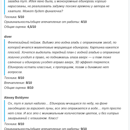
загадка тут. Идея явно была, и монохромные единороги хорошо
нарисованы, но реализовать задумку похоже времени у автора не
хватило. Может будет финалочка?
Техника
:
5/10
Оригинальность/общее впечатление от работы
:
4/10
Общая оценка
:
4,5/10
diver
Фентезийный пейзаж. Видимо это водна гладь с отражением звезд, по
которой мчатся магентовые мерцающие единороги. Картинка кажется
плоской. Хочется выделить передний план с водной гладью и отражение
логично уходит в право, но поднимаешь глаза вверх — и там тоже
свечение и единороги уходят вправо вверх, 3D эффект теряется.
Единороги кстати классные, к пропорциям, позам и динамике нет
вопросов.
Техника
:
8/10
Впечатление
:
8/10
Общая оценка
:
8/10
Alexey Boldyrev
Ох, тут я залип надолго… Единороги мчащиеся по небу, на фоне
заходящего за горизонт луны, все это отражается в воде… тут просто
нет слов. И все это с минимальным количеством цветов, и без хитрых
заигрываний с клэшигном. Класс!
Техника
:
8/10
Оригинальность/общее впечатление от работы
:
9/10