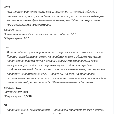
tayle
Полная противоположность field-у, несмотря на похожий пейзаж: в
отличие от первого, здесь больше контраста, но детали выглядят уже
не так вылизанно. Да и ёлки выглядят так, как будто они нарисованы
коммодоровскими пикселями 2х1.
Техника
:
6/10
Оригинальность/общее впечатление от работы
:
6/10
Общая оценка
:
6/10
bfox
И вновь обилие противоречий, но на сей раз чисто технического плана.
Хорошо проработанная земля на переднем плане с обилием камушков,
неровностей и песка вкупе с органично размытыми облаками резко
контрастируют с бестекстурными горами и довольно грубым
изображением елей. Лично у меня сложилось впечатление, что картинка
попросту не дорисована: ёлки — ладно бы, но горы на фоне всего
остального прям кричат о своей эскизности. Композиция хороша, подбор
цветов удачный, но хотелось бы б0льшего внимания к деталям.
Техника
:
5/10
Впечатление
:
8/10
Общая оценка
:
6,5/10
sq
Картинка, очень похожая на field — со схожей палитрой, но уже с другой