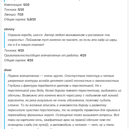
Композиция
:
5/10
Техника
:
5/10
Эмоции
:
7/10
Общая оценка
:
5,6/10
vinnny
Окраина города, шоссе. Автор любит минимализм и рисование «на
скорость». Пейзажем тут конечно не пахнет, но если это кадр из игры,
то я б в такую погонял!
Техника
:
4/10
Оригинальность/общее впечатление от работы
:
4/10
Общая оценка
:
4/10
diver
Первое впечатление — очень круто. Отстуствие текстур и четкие
уверенные контуры всегда цепляют своей точностью и лаконичностью.
Глубина и фактура передается цветом и перспективой. Но с
перспективой увы беда, белая дорога ломает переспективу, выбиваясь из
обочины. Возможно это конечно мост через реку с подъемом над линией
горизонта, но река визуально не очень обозначена, поэтому судить
сложно. То ли желание вписать в знакоместа дорогу и разметку
пересилило чувство перспективы, то ли впереди трамплин для прыжка в
перекладину финишных ворот. Освещение тоже вызывает вопросы. Всё
таки на картинке ночь, квадратные арки на правой обочине чем-то
освещены сзади (не луной), а автомобиль и человек — нет, ну и тени