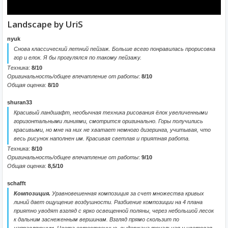
Landscape by UriS
nyuk
Снова классический летний пейзаж. Больше всего понравилась прорисовка
гор и елок. Я бы прогулялся по такому пейзажу.
Техника
:
8/10
Оригинальность/общее впечатление от работы
:
8/10
Общая оценка
:
8/10
shuran33
Красивый ландшафт, необычная техника рисования ёлок увеличенными
горизонтальными линиями, смотрится оригинально. Горы получились
красивыми, но мне на них не хватает немного дизеринга, учитывая, что
весь рисунок наполнен им. Красивая светлая и приятная работа.
Техника
:
8/10
Оригинальность/общее впечатление от работы
:
9/10
Общая оценка
:
8,5/10
schafft
Композиция.
Уравновешенная композиция за счет множества кривых
линий дает ощущение воздушности. Разбиение композиции на 4 плана
приятно уводят взгляд с ярко освещенной поляны, через небольшой лесок
к дальним заснеженным вершинам. Взгляд прямо скользит по