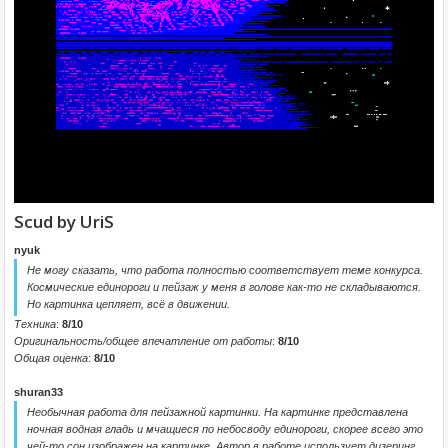
Scud by UriS
nyuk
Не могу сказать, что работа полностью соответствует теме конкурса.
Космические единороги и пейзаж у меня в голове как-то не складываются.
Но картинка цепляет, всё в движении.
Техника
:
8/10
Оригинальность/общее впечатление от работы
:
8/10
Общая оценка
:
8/10
shuran33
Необычная работа для пейзажной картинки. На картинке представлена
ночная водная гладь и мчащиеся по небосводу единороги, скорее всего это
чей-то сон изображен на картинке. Автор в работе использует дизеринг