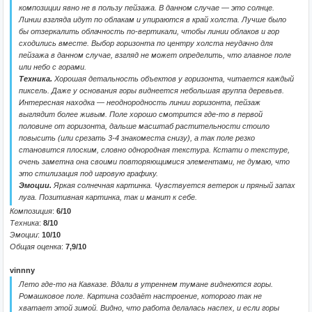
композиции явно не в пользу пейзажа. В данном случае — это солнце.
Линии взгляда идут по облакам и упираются в край холста. Лучше было
бы отзеркалить облачность по-вертикали, чтобы линии облаков и гор
сходились вместе. Выбор горизонта по центру холста неудачно для
пейзажа в данном случае, взгляд не может определить, что главное поле
или небо с горами.
Техника.
Хорошая детальность объектов у горизонта, читается каждый
пиксель. Даже у основания горы виднеется небольшая группа деревьев.
Интересная находка — неоднородность линии горизонта, пейзаж
выглядит более живым. Поле хорошо смотрится где-то в первой
половине от горизонта, дальше масштаб растительности стоило
повысить (или срезать 3-4 знакоместа снизу), а так поле резко
становится плоским, словно однородная текстура. Кстати о текстуре,
очень заметна она своими повторяющимися элементами, не думаю, что
это стилизация под игровую графику.
Эмоции.
Яркая солнечная картинка. Чувствуется ветерок и пряный запах
луга. Позитивная картинка, так и манит к себе.
Композиция
:
6/10
Техника
:
8/10
Эмоции
:
10/10
Общая оценка
:
7,9/10
vinnny
Лето где-то на Кавказе. Вдали в утреннем тумане виднеются горы.
Ромашковое поле. Картина создаёт настроение, которого так не
хватает этой зимой. Видно, что работа делалась наспех, и если горы