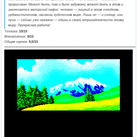
прорисован. Может быть, так и было задумано; может быть в этом и
заключается авторский пафос: человек — лишний в этом холодном,
урбанистическом, насквозь кубическом мире. Лишь он — и солнце, или
луна — сейчас уже неважно — едины в своей непринадлежности этому
миру. Прекрасная работа!
Техника
:
10/10
Впечатление
:
9/10
Общая оценка
:
9,5/10
========================================================================