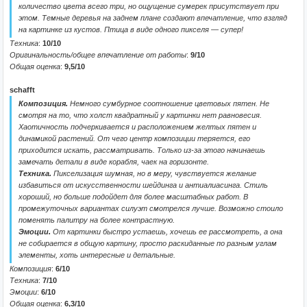
количество цвета всего три, но ощущение сумерек присутствует при
этом. Темные деревья на заднем плане создают впечатление, что взгляд
на картинке из кустов. Птица в виде одного пикселя — супер!
Техника
:
10/10
Оригинальность/общее впечатление от работы
:
9/10
Общая оценка
:
9,5/10
schafft
Композиция.
Немного сумбурное соотношение цветовых пятен. Не
смотря на то, что холст квадратный у картинки нет равновесия.
Хаотичность подчеркивается и расположением желтых пятен и
динамикой растений. От чего центр композиции теряется, его
приходится искать, рассматривать. Только из-за этого начинаешь
замечать детали в виде корабля, чаек на горизонте.
Техника.
Пикселизация шумная, но в меру, чувствуется желание
избавиться от искусственности шейдинга и антиалиасинга. Стиль
хороший, но больше подойдет для более масштабных работ. В
промежуточных вариантах силуэт смотрелся лучше. Возможно стоило
поменять палитру на более контрастную.
Эмоции.
От картинки быстро устаешь, хочешь ее рассмотреть, а она
не собирается в общую картину, просто раскиданные по разным углам
элементы, хоть интересные и детальные.
Композиция
:
6/10
Техника
:
7/10
Эмоции
:
6/10
Общая оценка
:
6,3/10