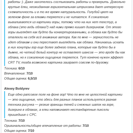
работы :). Даже захотелось состыковать работы и проверить. Довольно
крутые ёлки, неожиданная горизонтальная штриховка дает интересную
схематичность и в то же время натуральность. Голубой цвет на
зеленом фоне за елками теряется и не читается. К сожалению
вываливаются из картинки горы, потому что на них нет текстур, а
облака (это ведь облака?) над ними прямо кишат дизерингом. От этого
горы выглядят как будто бы конвертированными, а облака как будто бы
отвлекли на себя всё внимание автора. Как по мне — зернистость не
идет облакам и они перестают выглядеть как облака. Начинаешь искать
в них конутры гор еще более заднего плана, которые как будто бы в
дымке, но четкий белый контур не оставляет шансов — это вроде бы как
облака, но к сожалению ощущение теряется. Тут конечно нужен эффект
CRT TV, тогда возможно картинка заиграет совсем по-другому.
Техника
:
6/10
Впечатление
:
7/10
Общая оценка
:
6,5/10
Alexey Boldyrev
Еще одно рапсовое поле на фоне гор! Что по мне не целостной картинки
— это ощущение, что здесь для разных планов используется разная
техника рисунка — резкие границы теней и снежных шапок на горе,
дизеринг в облаках, а елки напоминают нестандартные пиксели
пришедшие с CPC.
Техника
:
7/10
Оригинальность/общее впечатление от работы
:
7/10
Общая оценка
:
7/10