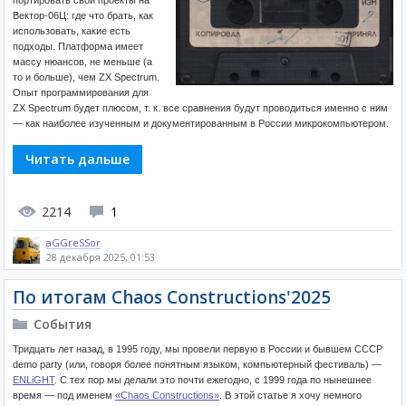
Вектор-06Ц: где что брать, как
использовать, какие есть
подходы. Платформа имеет
массу нюансов, не меньше (а
то и больше), чем ZX Spectrum.
Опыт программирования для
ZX Spectrum будет плюсом, т. к. все сравнения будут проводиться именно с ним
— как наиболее изученным и документированным в России микрокомпьютером.
Читать дальше
2214
1
aGGreSSor
28 декабря 2025, 01:53
По итогам Chaos Constructions'2025
События
Тридцать лет назад, в 1995 году, мы провели первую в России и бывшем СССР
demo party (или, говоря более понятным языком, компьютерный фестиваль) —
ENLiGHT
. С тех пор мы делали это почти ежегодно, с 1999 года по нынешнее
время — под именем
«Chaos Constructions»
. В этой статье я хочу немного