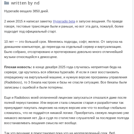
written by nd
Hyperadio вещало 3850 дней.
2 июня 2015 я написал заметку
Hyperadio beta
о запуске вещания. По правде
говоря, тестовые трансляции были и раньше, но вот эта дата, пожалуй, более
подходит под официальный старт.
10 лет — это большой срок. Менялись подходы, софт, железо. От запуска на
домашнем компьютере, до переезда на отдельный сервер и виртуализацию.
Было собрано, отсортировано и протегировано довольно много отличнейшей
музыки относящейся к демосцене.
Плохая новость:
в конце декабря 2025 года случилась неприятная беда на
сервере, где крутилось вся обвязка hyperadio. И если я смог восстановить
операционку на виртуальной машине, и нужную версию программы управления
(Radioboss), то 3 бэкапа настроек и базы не спасли ситуацию. Все бекапы были
записаны с ошибкой и были потеряны.
Еще и Radioboss моей оплаченной лицензии запускаться отказался даже после
полной переустановки. Или версия стала слишком старая и разработчики так
принуждают покупать лицензию на новую версию или что-то вообще глобально
сломалось, что не поддаётся никакой логике. Приобретать свежую лицензию уже
никакого желания нет. Да и судя по статистике слушателей за последние полгода
восстанавливать вещания смысла нет вообще.
Так что вещание я приостановил пока что на неопределенный срок. Веб