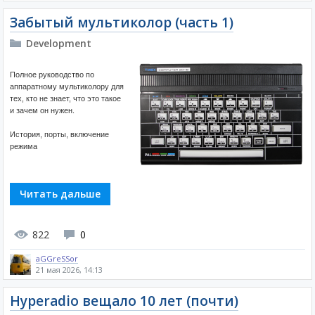
Забытый мультиколор (часть 1)
Development
Полное руководство по
аппаратному мультиколору для
тех, кто не знает, что это такое
и зачем он нужен.
История, порты, включение
режима
Читать дальше
822
0
aGGreSSor
21 мая 2026, 14:13
Hyperadio вещало 10 лет (почти)