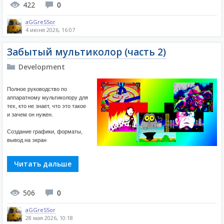
422
0
aGGreSSor
4 июня 2026, 16:07
Забытый мультиколор (часть 2)
Development
Полное руководство по
аппаратному мультиколору для
тех, кто не знает, что это такое
и зачем он нужен.
Создание графики, форматы,
вывод на экран
Читать дальше
506
0
aGGreSSor
28 мая 2026, 10:18