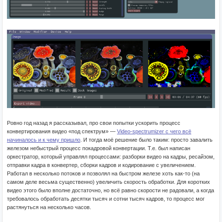
Ровно год назад я рассказывал, про свои попытки ускорить процесс
конвертирования видео «под спектрум» —
Video-spectrumizer с чего всё
начиналось и к чему пришло
. И тогда моё решение было таким: просто завалить
железом небыстрый процесс покадровой конвертации. Т.е. был написан
оркестратор, который управлял процессами: разборки видео на кадры, ресайзом,
отправки кадра в конвертер, сборки кадров и кодирование с увеличением.
Работал в несколько потоков и позволял на быстром железе хоть как-то (на
самом деле весьма существенно) увеличить скорость обработки. Для коротких
видео этого было вполне достаточно, но всё равно скорости не радовали, а когда
требовалось обработать десятки тысяч и сотни тысяч кадров, то процесс мог
растянуться на несколько часов.