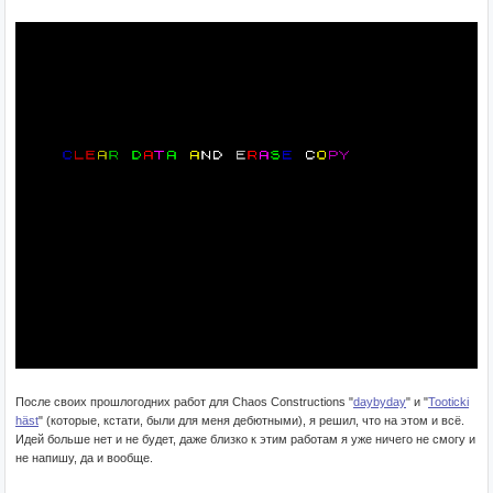
После своих прошлогодних работ для Chaos Constructions "
daybyday
" и "
Tooticki
häst
" (которые, кстати, были для меня дебютными), я решил, что на этом и всё.
Идей больше нет и не будет, даже близко к этим работам я уже ничего не смогу и
не напишу, да и вообще.