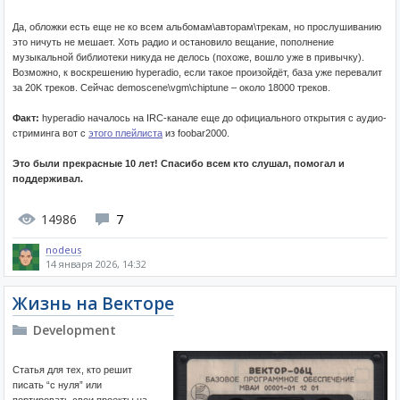
Да, обложки есть еще не ко всем альбомам\авторам\трекам, но прослушиванию
это ничуть не мешает. Хоть радио и остановило вещание, пополнение
музыкальной библиотеки никуда не делось (похоже, вошло уже в привычку).
Возможно, к воскрешению hyperadio, если такое произойдёт, база уже перевалит
за 20K треков. Сейчас demoscene\vgm\chiptune – около 18000 треков.
Факт:
hyperadio началось на IRC-канале еще до официального открытия с аудио-
стриминга вот c
этого плейлиста
из foobar2000.
Это были прекрасные 10 лет! Спасибо всем кто слушал, помогал и
поддерживал.
14986
7
nodeus
14 января 2026, 14:32
Жизнь на Векторе
Development
Статья для тех, кто решит
писать “с нуля” или
портировать свои проекты на