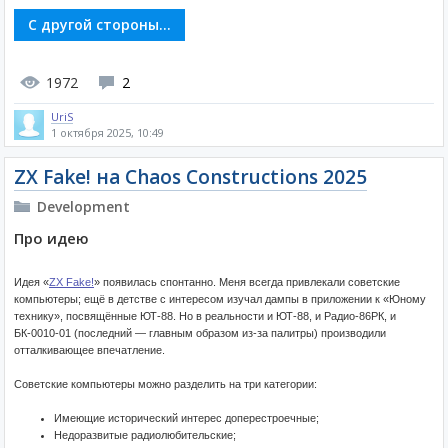
С другой стороны...
1972
2
UriS
1 октября 2025, 10:49
ZX Fake! на Chaos Constructions 2025
Development
Про идею
Идея «
ZX Fake!
» появилась спонтанно. Меня всегда привлекали советские
компьютеры; ещё в детстве с интересом изучал дампы в приложении к «Юному
технику», посвящённые ЮТ-88. Но в реальности и ЮТ-88, и Радио-86РК, и
БК-0010-01 (последний — главным образом из-за палитры) производили
отталкивающее впечатление.
Советские компьютеры можно разделить на три категории:
Имеющие исторический интерес доперестроечные;
Недоразвитые радиолюбительские;