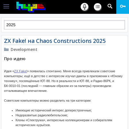
ZX Fake! на Chaos Constructions 2025
Development
Про идею
Идея «
ZX Fake!
» появилась спонтанно. Меня всегда привлекали советские
компьютеры; ещё в детстве с интересом изучал дампы в приложении к «Юному
технику», посвящённые ЮТ-88. Но в реальности и ЮТ-88, и Радио-86РК, и
БК-0010-01 (последний — главным образом из-за палитры) производили
отталкивающее впечатление.
Советские компьютеры можно разделить на три категории:
Имеющие исторический интерес доперестроечные;
Недоразвитые радиолюбительские;
Клоны «Спектрума», интересные коллекционерам и собирателям
исторических курьёзов.