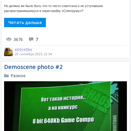
Но должно же было быть что-то чисто советское и не уступавшее
распространившемуся в перестройку «Спектруму»?
Читать дальше
3676
7
aGGreSSor
29 сентября 2025, 22:54
Demoscene photo #2
Разное