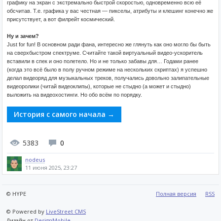
графику на экран с экстремально быстрой скоростью, одновременно всю её
обсчитав. Т.е. графика у вас честная — пикселы, атрибуты и клешинг конечно же
присутствует, а вот филрейт космический.
Ну и зачем?
Just for fun! В основном ради фана, интересно же глянуть как оно могло бы быть
на сверхбыстром спектруме. Cчитайте такой виртуальный видео-ускоритель
вставили в спек и оно полетело. Но и не только забавы для… Годами ранее
(когда это всё было в полу ручном режиме на нескольких скриптах) я успешно
делал видеоряд для музыкальных треков, получались довольно залипательные
видеоролики (читай видеоклипы), которые не стыдно (а может и стыдно)
выложить на видеохостинги. Но обо всём по порядку.
История с самого начала →
5383
0
nodeus
11 июня 2025, 23:27
© HYPE
Полная версия
RSS
© Powered by
LiveStreet CMS
Дизайн от
DesignMobile