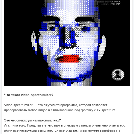
Что такое video-spectrumizer?
Video-spectrumizer — это cli утилита\программа, которая позволяет
преобразовать любое видео в стилизованное под графику с zx spectrum.
Это чё, спектрум на максималках?
Ага, типа того. Представьте, что вам в спектрум завезли очень много мегагерц
и\или все инструкции выполняются всего за такт и вы можете выплёвывать