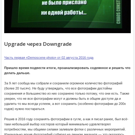
Upgrade через Downgrade
Часть первая «Demoscene photo» от 02 августа 2016 года
Пришло время подвести итоги, проанализировать содеянное и решить что
делать дальше.
За 9 лет сообща мы собрали и сохранили огромное количество фотографий
(более 20 тысяч). Не буду утверждать, что все фотографии достойны
сохранения и большинство из них сохранено только потому, что они есть. Также
уверен, что не все фотографии могут и должны быть в общем доступе да и
удалить-то мы всегда успеем, а вот сохранить (особенно фотографии до 200x
годов) нужно постараться.
Решив в 2016 году сохранять фотографии в гугле, а как я писал ранее, был всё-
таки небольшой выбор хостеров который минимально удовлетворял
потребностям, мы общими силами заливали фотки с различных мероприятий.
Изначально архив фотографий собирал на личном аккаунте — это оказалось