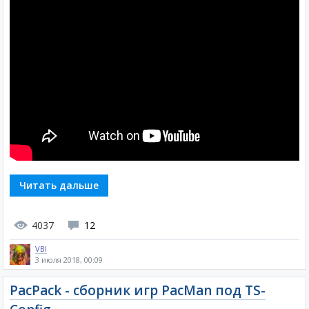
Читать дальше
4037
12
VBI
3 июля 2018, 00:09
PacPack - сборник игр PacMan под TS-