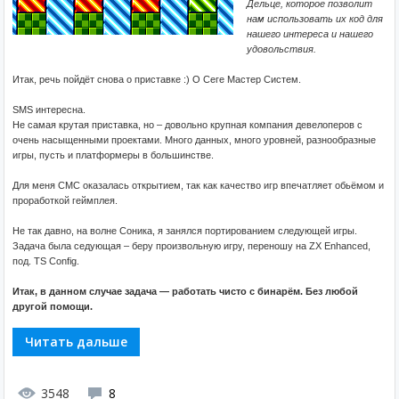
Дельце, которое позволит
нам использовать их код для
нашего интереса и нашего
удовольствия.
Итак, речь пойдёт снова о приставке :) О Сеге Мастер Систем.
SMS интересна.
Не самая крутая приставка, но – довольно крупная компания девелоперов с
очень насыщенными проектами. Много данных, много уровней, разнообразные
игры, пусть и платформеры в большинстве.
Для меня СМС оказалась открытием, так как качество игр впечатляет обьёмом и
проработкой геймплея.
Не так давно, на волне Соника, я занялся портированием следующей игры.
Задача была седующая – беру произвольную игру, переношу на ZX Enhanced,
под. TS Config.
Итак, в данном случае задача — работать чисто с бинарём. Без любой
другой помощи.
Читать дальше
3548
8