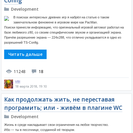
Config
Development
В поисках интересных древних игр я набрёл на статью о таком
замечательном феномене в игровом мире как РасMan.
Поиски принесли информацию, что оригинальный игровой автомат работал на
базе любимого z80, со своим специфическим звуком и организацией экрана.
Причём разрешение экрана — 224х288, что отлично укладывается в одно из
разрешений TS-Config.
Читать дальше
11248
18
VBI
18 марта 2018, 19:10
Как продолжать жить, не переставая
програмить; или - живём в плагине WC
Development
Жизнь в среде накладывает свои ограничения на любое творчество.
Ибо — ты в песочнице, созданной её творцом.