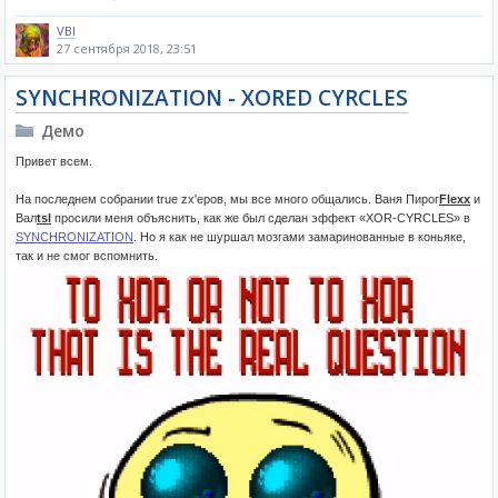
VBI
27 сентября 2018, 23:51
SYNCHRONIZATION - XORED CYRCLES
Демо
Привет всем.
На последнем собрании true zx'еров, мы все много общались. Ваня Пирог
Flexx
и
Вал
tsl
просили меня объяснить, как же был сделан эффект «XOR-CYRCLES» в
SYNCHRONIZATION
. Но я как не шуршал мозгами замаринованные в коньяке,
так и не смог вспомнить.