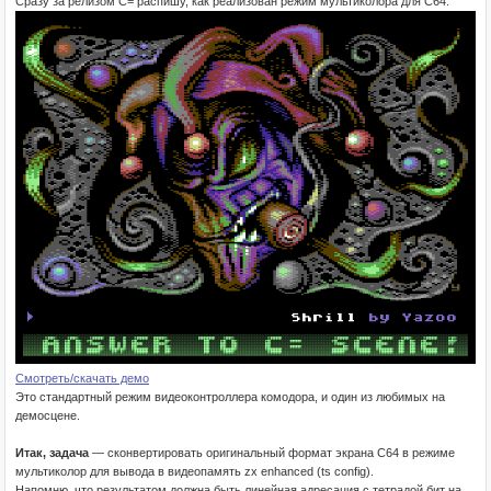
Сразу за релизом С= распишу, как реализован режим мультиколора для С64.
Смотреть/скачать демо
Это стандартный режим видеоконтроллера комодора, и один из любимых на
демосцене.
Итак, задача
— сконвертировать оригинальный формат экрана С64 в режиме
мультиколор для вывода в видеопамять zx enhanced (ts config).
Напомню, что результатом должна быть линейная адресация с тетрадой бит на