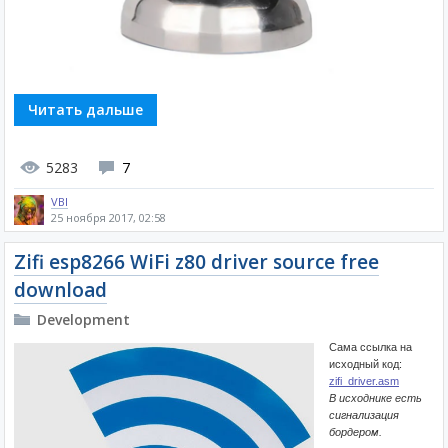
Читать дальше
5283
7
VBI
25 ноября 2017, 02:58
Zifi esp8266 WiFi z80 driver source free
download
Development
Сама ссылка на
исходный код:
zifi_driver.asm
В исходнике есть
сигнализация
бордером.