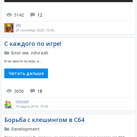
5142
12
VBI
28 сентября 2020, 15:45
С каждого по игре!
Блог им. nihirash
И не просто по игре, а…
Читать дальше
3656
18
nihirash
19 марта 2019, 19:43
Борьба с клешингом в С64
Development