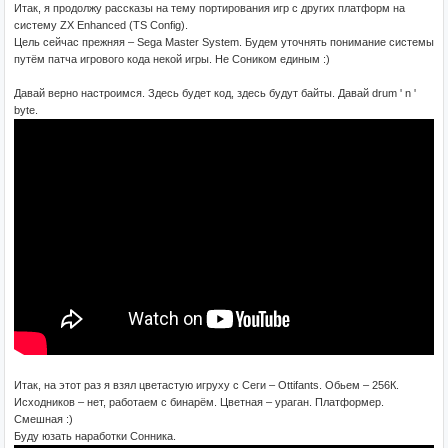
Итак, я продолжу рассказы на тему портирования игр с других платформ на
систему ZX Enhanced (TS Config).
Цель cейчас прежняя – Sega Master System. Будем уточнять понимание системы
путём патча игрового кода некой игры. Не Соником единым :)
Давай верно настроимся. Здесь будет код, здесь будут байты. Давай drum ' n '
byte.
Итак, на этот раз я взял цветастую игруху с Сеги – Ottifants. Обьем – 256К.
Исходников – нет, работаем с бинарём. Цветная – ураган. Платформер.
Смешная :)
Буду юзать наработки Сонника.