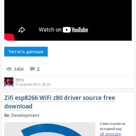
Читать дальше
3456
2
Shiru
21 апреля 2017, 18:55
Zifi esp8266 WiFi z80 driver source free
download
Development
Сама ссылка на
исходный код:
zifi_driver.asm