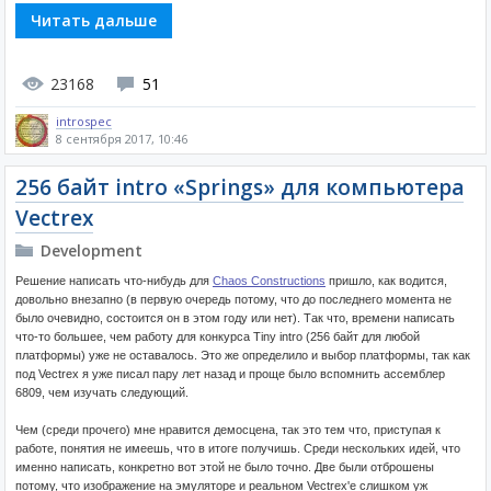
Читать дальше
23168
51
introspec
8 сентября 2017, 10:46
256 байт intro «Springs» для компьютера
Vectrex
Development
Решение написать что-нибудь для
Chaos Constructions
пришло, как водится,
довольно внезапно (в первую очередь потому, что до последнего момента не
было очевидно, состоится он в этом году или нет). Так что, времени написать
что-то большее, чем работу для конкурса Tiny intro (256 байт для любой
платформы) уже не оставалось. Это же определило и выбор платформы, так как
под Vectrex я уже писал пару лет назад и проще было вспомнить ассемблер
6809, чем изучать следующий.
Чем (среди прочего) мне нравится демосцена, так это тем что, приступая к
работе, понятия не имеешь, что в итоге получишь. Среди нескольких идей, что
именно написать, конкретно вот этой не было точно. Две были отброшены
потому, что изображение на эмуляторе и реальном Vectrex'e слишком уж