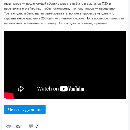
отличалось — после каждой сборки заливать всё это в эмулятор ПЗУ и
перетыкать его в Vectrex чтобы посмотреть, что получилось — нереально.
Третью идею я было начал реализовывать, но уже в процессе увидел, что
сделать такое красиво в 256 байт — слишком сложно. Но, в процессе что-то там
переглючило и напомнило пружину. Вот эту идею я, в итоге, и развил:
Читать дальше
5856
7