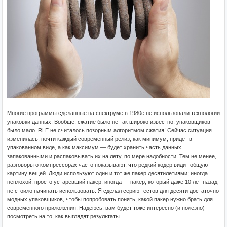
Многие программы сделанные на спектруме в 1980е не использовали технологии
упаковки данных. Вообще, сжатие было не так широко известно, упаковщиков
было мало. RLE не считалось позорным алгоритмом сжатия! Сейчас ситуация
изменилась; почти каждый современный релиз, как минимум, придёт в
упакованном виде, а как максимум — будет хранить часть данных
запакованными и распаковывать их на лету, по мере надобности. Тем не менее,
разговоры о компрессорах часто показывают, что редкий кодер видит общую
картину вещей. Люди используют один и тот же пакер десятилетиями; иногда
неплохой, просто устаревший пакер, иногда — пакер, который даже 10 лет назад
не стоило начинать использовать. Я сделал серию тестов для десяти достаточно
модных упаковщиков, чтобы попробовать понять, какой пакер нужно брать для
современного приложения. Надеюсь, вам будет тоже интересно (и полезно)
посмотреть на то, как выглядят результаты.