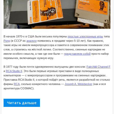
В начале 1970-х в США были весьма популярны
простые электронные игры
типа
Pong
(в СССР их
аналоги
появились в продаже через 5-10 лет). Как правило,
такие игры не имели микропроцессора и памяти в современном понимании этих
слов, а строились на жёсткой логике. Соответственно, сменные картриджи не
имели особого смысла, а там где они были —
представляли собой
просто набор
перемычек, включающих нужную игру.
В 1977 году были почти одновременно выпущены две консоли:
Fairchild Channel F
и
RCA Studio II
. Это были первые игровые приставки в виде полноценных
компьютеров — с микропроцессором и программами на сменных картриджах.
Приставка RCA Studio II, о которой пойдёт речь, является разработкой не столько
фирмы
RCA
, сколько конкретного человека —
Joseph A. Weisbecker
(как и вся
архитектура COSMAC).
Читать дальше