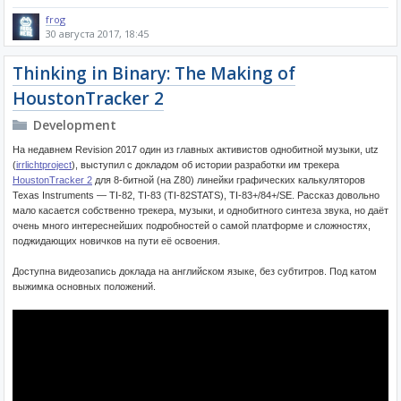
frog
30 августа 2017, 18:45
Thinking in Binary: The Making of
HoustonTracker 2
Development
На недавнем Revision 2017 один из главных активистов однобитной музыки, utz
(
irrlichtproject
), выступил с докладом об истории разработки им трекера
HoustonTracker 2
для 8-битной (на Z80) линейки графических калькуляторов
Texas Instruments — TI-82, TI-83 (TI-82STATS), TI-83+/84+/SE. Рассказ довольно
мало касается собственно трекера, музыки, и однобитного синтеза звука, но даёт
очень много интереснейших подробностей о самой платформе и сложностях,
поджидающих новичков на пути её освоения.
Доступна видеозапись доклада на английском языке, без субтитров. Под катом
выжимка основных положений.