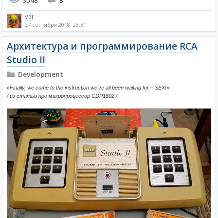
3548
8
VBI
27 сентября 2018, 23:51
Архитектура и программирование RCA
Studio II
Development
«Finally, we come to the instruction we've all been waiting for – SEX!»
/ из статьи про микропроцессор CDP1802 /