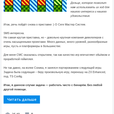
Дельце, которое позволит
нам использовать их код для
нашего интереса и нашего
удовольствия.
Итак, речь пойдёт снова о приставке :) О Сеге Мастер Систем.
SMS интересна.
Не самая крутая приставка, но – довольно крупная компания девелоперов с
очень насыщенными проектами. Много данных, много уровней, разнообразные
игры, пусть и платформеры в большинстве.
Для меня СМС оказалась открытием, так как качество игр впечатляет обьёмом и
проработкой геймплея.
Не так давно, на волне Соника, я занялся портированием следующей игры.
Задача была седующая – беру произвольную игру, переношу на ZX Enhanced,
под. TS Config.
Итак, в данном случае задача — работать чисто с бинарём. Без любой
другой помощи.
Читать дальше