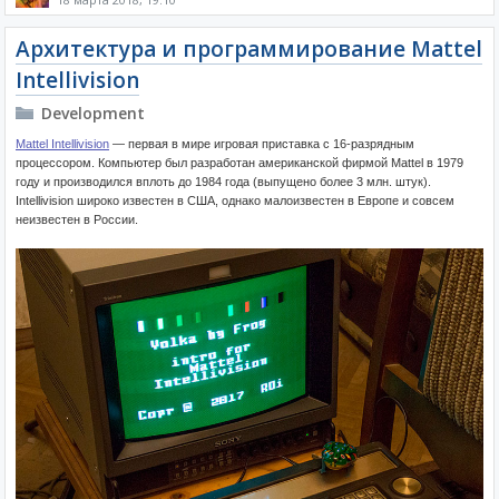
Архитектура и программирование Mattel
Intellivision
Development
Mattel Intellivision
— первая в мире игровая приставка с 16-разрядным
процессором. Компьютер был разработан американской фирмой Mattel в 1979
году и производился вплоть до 1984 года (выпущено более 3 млн. штук).
Intellivision широко известен в США, однако малоизвестен в Европе и совсем
неизвестен в России.