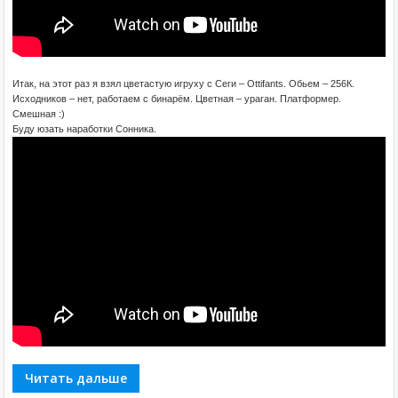
Итак, на этот раз я взял цветастую игруху с Сеги – Ottifants. Обьем – 256К.
Исходников – нет, работаем с бинарём. Цветная – ураган. Платформер.
Смешная :)
Буду юзать наработки Сонника.
Читать дальше