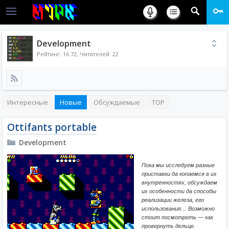
Development
Рейтинг:
16.72
, Читателей: 22
Интересные
Новые
Обсуждаемые
TOP
Ottifants portable
Development
Пока мы исследуем разные
приставки да копаемся в их
внутренностях, обсуждаем
их особенности да способы
реализации железа, его
использования… Возможно
стоит посмотреть — как
провернуть дельце.