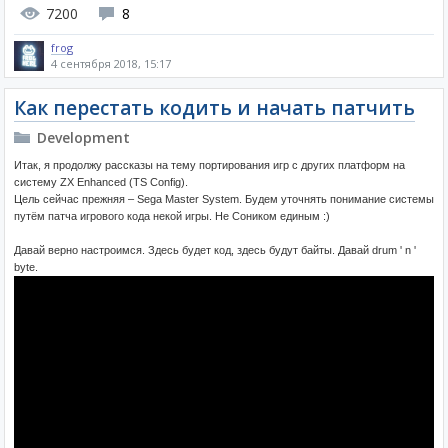
7200
8
frog
4 сентября 2018, 15:17
Как перестать кодить и начать патчить
Development
Итак, я продолжу рассказы на тему портирования игр с других платформ на
систему ZX Enhanced (TS Config).
Цель cейчас прежняя – Sega Master System. Будем уточнять понимание системы
путём патча игрового кода некой игры. Не Соником единым :)
Давай верно настроимся. Здесь будет код, здесь будут байты. Давай drum ' n '
byte.