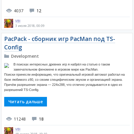
4037
12
VBI
3 июля 2018, 00:09
PacPack - сборник игр PacMan под TS-
Config
Development
В поисках интересных древних игр я набрёл на статью о таком
замечательном феномене в игровом мире как РасMan.
Поиски принесли информацию, что оригинальный игровой автомат работал на
базе любимого z80, со своим специфическим звуком и организацией экрана.
Причём разрешение экрана — 224х288, что отлично укладывается в одно из
разрешений TS-Config.
Читать дальше
11248
18
VBI
18 марта 2018, 19:10