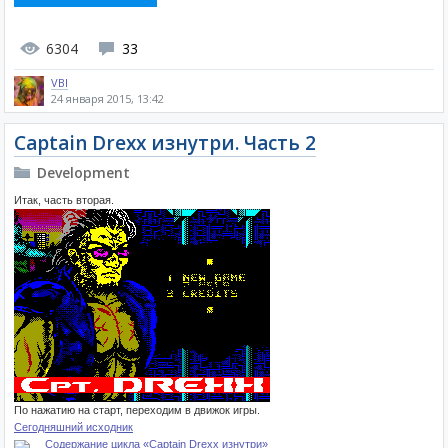
6304
33
VBI
24 января 2015, 13:42
Captain Drexx изнутри. Часть 2
Development
Итак, часть вторая.
По нажатию на старт, переходим в движок игры.
Сегодняшний исходник
Содержание цикла «Captain Drexx изнутри»