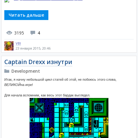
Читать дальше
3195
4
VBI
23 января 2015, 20:46
Captain Drexx изнутри
Development
Итак, я начну небольшой цикл статей об этой, не побоюсь этого слова,
ВЕЛИКОЙ
на игре!
Для начала вспомним, как весь этот бардак выглядел.