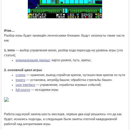
Итак…
Разбор игры будет проведён логическими блоками. Будут затронуты такие части
как:
1. intro
— выбор управления меню, разбор кода перехода на уровень игры (эта
статья);
инициализация данных
: карта уровня, путь, крипы;
2. основной цикл игры:
creeps
— хранение, вывод спрайтов крипов, путешествие крипов по пути
towers
— установка, апгрейд башни; обработка стрельбы башен.
user interface
— управление, отработка игровых событий;
full source
— исходники игры
Работа над игрой заняла шесть месяцев, первые два ещё решалось что да как
будет, искались подходы, а следующие были заняты плотной каждодневной
работой над алгоритмами игры.