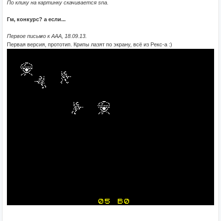
По клику на картинку скачивается sna.
Гм, конкурс? а если...
Первое письмо к ААА, 18.09.13.
Первая версия, прототип. Крипы лазят по экрану, всё из Рекс-а :)