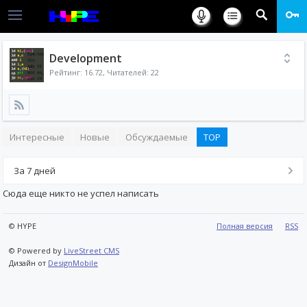
Development
Рейтинг:
16.72
, Читателей: 22
Интересные
Новые
Обсуждаемые
TOP
За 7 дней
Сюда еще никто не успел написать
© HYPE
Полная версия
RSS
© Powered by
LiveStreet CMS
Дизайн от
DesignMobile