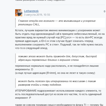
Lethargeek
0
3 августа 2019, 10:55
Главное откуда оно возникло — это минимизация и ускорение
реализации CALL,
Кстати, лучшим вариантом именно минимизации с ускорением может
быть отдать под однокомандный call в принципе небессмысленный, но на
практике вряд ли нужный случай «op [PC],src» — то есть dst=PC всегда
прямая адресация, а ID=1 в этом случае будет означать «перед
выполнением сохранить PC в стек». Подумай, так ли тебе нужно писать
что-то в следующий опкод.
помимо этого может быть применён для, допустим, быстрой
адресации переменных близких к вершине стека
переменные нормально надо располагать, и не понадобятся лишние
инкременты :D
(а еще лучше адресацию [R+imm], но она не лезет в такую схему)
может быть полезен при итерировании по массивам с таким
размером ячейки и тому подобное.
ИТЕРИРОВАНИЕ подразумевает использование каждого элемента, то
есть последовательный доступ ко всем его частям, то есть одинарный
инкремент :P
также не совсем понимаю смысл необходимости флага TI — почему бы