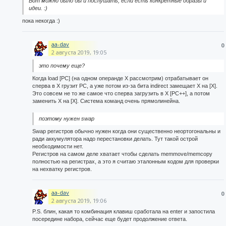
Вот можно было бы и послушать, если есть конкретные образы и
идеи. :)
пока некогда :)
aa-dav
0
2 августа 2019, 19:05
это почему еще?
Когда load [PC] (на одном операнде X рассмотрим) отрабатывает он
сперва в X грузит PC, а уже потом из-за бита indirect замещает X на [X].
Это совсем не то же самое что сперва загрузить в X [PC++], а потом
заменить X на [X]. Система команд очень прямолинейна.
поэтому нужен swap
Swap регистров обычно нужен когда они существенно неортогональны и
ради аккумулятора надо перестановки делать. Тут такой острой
необходимости нет.
Регистров на самом деле хватает чтобы сделать memmove/memcopy
полностью на регистрах, а это я считаю эталонным кодом для проверки
на нехватку регистров.
aa-dav
0
2 августа 2019, 19:06
P.S. блин, какая то комбинация клавиш сработала на enter и запостила
посередине набора, сейчас еще будет продолжение ответа.