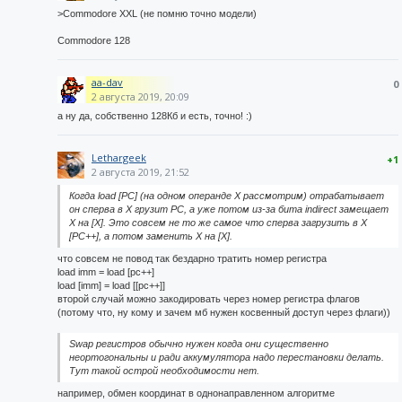
>Commodore XXL (не помню точно модели)
Commodore 128
aa-dav
0
2 августа 2019, 20:09
а ну да, собственно 128Кб и есть, точно! :)
Lethargeek
+1
2 августа 2019, 21:52
Когда load [PC] (на одном операнде X рассмотрим) отрабатывает
он сперва в X грузит PC, а уже потом из-за бита indirect замещает
X на [X]. Это совсем не то же самое что сперва загрузить в X
[PC++], а потом заменить X на [X].
что совсем не повод так бездарно тратить номер регистра
load imm = load [pc++]
load [imm] = load [[pc++]]
второй случай можно закодировать через номер регистра флагов
(потому что, ну кому и зачем мб нужен косвенный доступ через флаги))
Swap регистров обычно нужен когда они существенно
неортогональны и ради аккумулятора надо перестановки делать.
Тут такой острой необходимости нет.
например, обмен координат в однонаправленном алгоритме