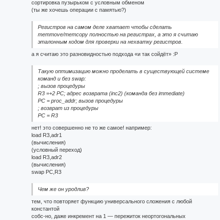
сортировка пузырьком с условным обменом
(ты же хочешь операции с памятью?)
Регистров на самом деле хватает чтобы сделать
memmove/memcopy полностью на регистрах, а это я считаю
эталонным кодом для проверки на нехватку регистров.
а я считаю это разновидностью подхода «и так сойдёт» :P
Такую оптимизацию можно проделать в существующей системе
команд и без swap:
; вызов процедуры
R3 =+2 PC; адрес возврата (inc2) (команда без immediate)
PC = proc_addr; вызов процедуры
; возврат из процедуры
PC = R3
нет! это совершенно не то же самое! например:
load R3,adr1
(вычисления)
(условный переход)
load R3,adr2
(вычисления)
swap PC,R3
Чем же он уродлив?
тем, что повторяет функцию универсального сложения с любой
константой
собс-но, даже инкремент на 1 — пережиток неортогональных