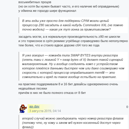
восьмибитных процов
(но он хотя бы нужен бывает часто, и его наличие мб оправданным)
у обмена же гораздо шире функционал
В эти годы уже просто для поддержки CP/M могли целый
процессор Z80 засадить в какой нибудь Commodore XXL (не помню
точно модели) — какая уж тут гонка за примитивизмом?
засадить могли, а в нормальную производительность z80 не шмогли
и это тормозное в cp/m режиме угрёбище справедливо было непопулярно
тем более, что и стоило вдвое дороже c64 того же года
Я уже говорил — команда типа SWAP BYTES внутри регистра
(опять таки с логикой Y = swap bytes of X) делает такой сценарий
маловероятным. Ну и вообще соединять комп с устройством
которое плюётся данными быстрее чем или даже соизмеримо чем
скорость с которой процессор отрабатывает memfill — это
сомнительно и вряд ли такое вообще есть/было на практике.
на практике поддерживали 8 и 16 бит девайсы одновременно очень
недешёвые песюки
причём в них не было полного отказа от 8 бит
aa-dav
0
3 августа 2019, 04:14
второй случай можно закодировать через номер регистра флагов
(потому что, ну кому и зачем мб нужен косвенный доступ через
флаги))