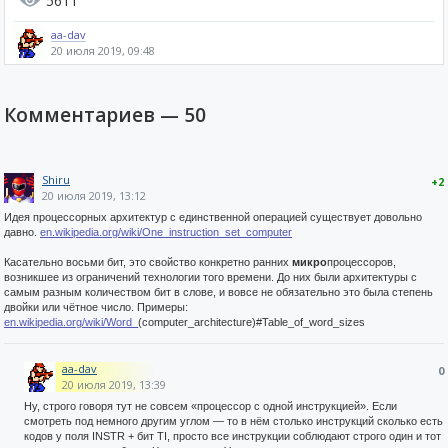
5611
aa-dav
20 июля 2019, 09:48
Комментариев —
50
Shiru
+2
20 июля 2019, 13:12
Идея процессорных архитектур с единственной операцией существует довольно
давно.
en.wikipedia.org/wiki/One_instruction_set_computer
Касательно восьми бит, это свойство конкретно ранних
микро
процессоров,
возникшее из ограничений технологии того времени. До них были архитектуры с
самым разным количеством бит в слове, и вовсе не обязательно это была степень
двойки или чётное число. Примеры:
en.wikipedia.org/wiki/Word_
(computer_architecture)#Table_of_word_sizes
aa-dav
0
20 июля 2019, 13:39
Ну, строго говоря тут не совсем «процессор с одной инструкцией». Если
смотреть под немного другим углом — то в нём столько инструкций сколько есть
кодов у поля INSTR + бит TI, просто все инструкции соблюдают строго один и тот