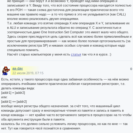
же принцип — они берут X и возможно Y, проводят над ними операцию и
записывают в Y. Ввиду того, что всё состояние процессора находится полностью
в его РОН — такая схема достаточна для реализации практически всего что
машине как правило надо — а то что прямо в это не укладывается (как CALL)
вполне можно реализовать двумя операциями.
Т.е. любая команда это взятие операнда X или операндов X и Y, заталкивание их
в ALU и записывание результата обратно во операнд Y. С аскетичностью и
эзотеричностью даже One Instruction Set Computer это имеет мало чего общего.
Здесь скорее преследуется цель сделать всё как можно более прямолинейным и
простым для программирования — как можно более полная ортогональность (за
исключением регистра SP) и никаких особых случаев и команд которые надо
специально помнить.
Насчёт старых компьютеров у меня есть
статья
так что я в курсе. :)
aa-dav
0
22 июля 2019, 07:15
Есть, кстати, у такого процессора еще одна забавная особенность — на нём можно
оперировать ячейками памяти практически избегая «загрязнения регистров», т.е.
делать команды вида:
[addr1] = [addr2]
или:
[addr1] += [addr2]
вообще минуя регистры общего назначения. за счёт того, что машинный цикл
команды допускает сразу и многократные чтения из памяти и запись в память в
конце команды — нет крайне часто встречаемого запрета в процессорах на то чтобы
оба аргумента инструкции были в памяти.
казалось бы это должно сильно усложнить логику процессора, но как по мне — так
нет. Тут как говорится «всё познаётся в сравнении».