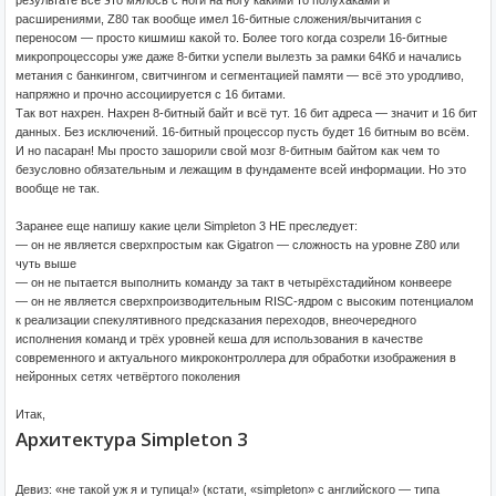
результате всё это мялось с ноги на ногу какими то полухаками и
расширениями, Z80 так вообще имел 16-битные сложения/вычитания с
переносом — просто кишмиш какой то. Более того когда созрели 16-битные
микропроцессоры уже даже 8-битки успели вылезть за рамки 64Кб и начались
метания с банкингом, свитчингом и сегментацией памяти — всё это уродливо,
напряжно и прочно ассоциируется с 16 битами.
Так вот нахрен. Нахрен 8-битный байт и всё тут. 16 бит адреса — значит и 16 бит
данных. Без исключений. 16-битный процессор пусть будет 16 битным во всём.
И но пасаран! Мы просто зашорили свой мозг 8-битным байтом как чем то
безусловно обязательным и лежащим в фундаменте всей информации. Но это
вообще не так.
Заранее еще напишу какие цели Simpleton 3 НЕ преследует:
— он не является сверхпростым как Gigatron — сложность на уровне Z80 или
чуть выше
— он не пытается выполнить команду за такт в четырёхстадийном конвеере
— он не является сверхпроизводительным RISC-ядром с высоким потенциалом
к реализации спекулятивного предсказания переходов, внеочередного
исполнения команд и трёх уровней кеша для использования в качестве
современного и актуального микроконтроллера для обработки изображения в
нейронных сетях четвёртого поколения
Итак,
Архитектура Simpleton 3
Девиз: «не такой уж я и тупица!» (кстати, «simpleton» с английского — типа