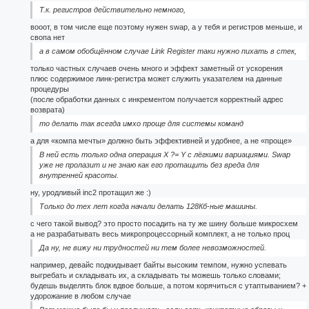
Т.к. регистров действительно немного,
вооот, в том числе еще поэтому нужен swap, а у тебя и регистров меньше, и
свопа нет
а в самом обобщённом случае Link Register таки нужно пихать в стек,
только частных случаев очень много и эффект заметный от ускорения
плюс содержимое линк-регистра может служить указателем на данные
процедуры
(после обработки данных с инкрементом получается корректный адрес
возврата)
то делать так всегда имхо проще для системы команд
а для «компа мечты» должно быть эффективней и удобнее, а не «проще»
В ней есть только одна операция X ?= Y с лёгкими вариациями. Swap
уже не пролазит и не знаю как его протащить без вреда для
внутренней красоты.
ну, уродливый inc2 протащил же :)
Только до тех лет когда начали делать 128Кб-ные машины.
с чего такой вывод? это просто посадить на ту же шину больше микросхем
а не разрабатывать весь микропроцессорный комплект, а не только проц
Да ну, не вижу ни трудностей ни тем более невозможностей.
например, девайс подкидывает байты высоким темпом, нужно успевать
выгребать и складывать их, а складывать ты можешь только словами;
будешь выделять блок вдвое больше, а потом корячиться с утаптыванием? +
удорожание в любом случае