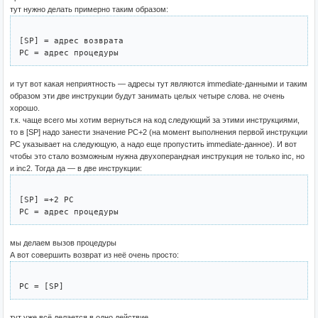
тут нужно делать примерно таким образом:
[SP] = адрес возврата

и тут вот какая неприятность — адресы тут являются immediate-данными и таким
образом эти две инструкции будут занимать целых четыре слова. не очень
хорошо.
т.к. чаще всего мы хотим вернуться на код следующий за этими инструкциями,
то в [SP] надо занести значение PC+2 (на момент выполнения первой инструкции
PC указывает на следующую, а надо еще пропустить immediate-данное). И вот
чтобы это стало возможным нужна двухоперандная инструкция не только inc, но
и inc2. Тогда да — в две инструкции:
[SP] =+2 PC

мы делаем вызов процедуры
А вот совершить возврат из неё очень просто:
тут уже всё делается в одно действие.