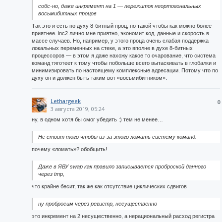
собс-но, даже инкремент на 1 — пережиток неортогональных
восьмибитных процов
Так это и есть по духу 8-битный проц, но такой чтобы как можно более
приятнее. inc2 лично мне приятно, экономит код, данные и скорость в
массе случаев. Но, например, у этого проца очень слабая поддержка
локальных переменных на стеке, а это вполне в духе 8-битных
процессоров — в этом я даже нахожу какое то очарование, что система
команд тяготеет к тому чтобы побольше всего вытаскивать в глобалки и
минимизировать по настоящему комплексные адресации. Потому что по
духу он и должен быть таким вот «восьмибитником».
Lethargeek
0
3 августа 2019, 05:24
ну, в одном хотя бы смог убедить :) тем не менее…
Не стоит того чтобы из-за этого ломать систему команд.
почему «ломать»? обобщить!
Даже в ЯВУ swap как правило записывается проброской данного
через tmp,
что крайне бесит, так же как отсутствие циклических сдвигов
ну пробросим через регистр, несущественно
это инкремент на 2 несущественно, а нерациональный расход регистра