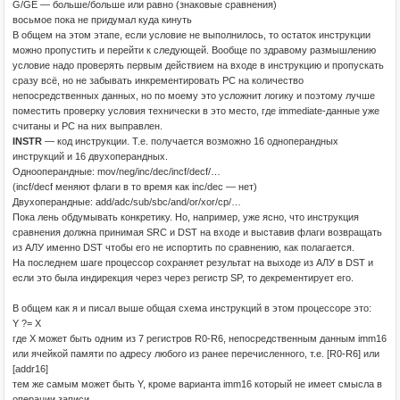
G/GE — больше/больше или равно (знаковые сравнения)
восьмое пока не придумал куда кинуть
В общем на этом этапе, если условие не выполнилось, то остаток инструкции
можно пропустить и перейти к следующей. Вообще по здравому размышлению
условие надо проверять первым действием на входе в инструкцию и пропускать
сразу всё, но не забывать инкрементировать PC на количество
непосредственных данных, но по моему это усложнит логику и поэтому лучше
поместить проверку условия технически в это место, где immediate-данные уже
считаны и PC на них выправлен.
INSTR
— код инструкции. Т.е. получается возможно 16 одноперандных
инструкций и 16 двухоперандных.
Однооперандные: mov/neg/inc/dec/incf/decf/…
(incf/decf меняют флаги в то время как inc/dec — нет)
Двухоперандные: add/adc/sub/sbc/and/or/xor/cp/…
Пока лень обдумывать конкретику. Но, например, уже ясно, что инструкция
сравнения должна принимая SRC и DST на входе и выставив флаги возвращать
из АЛУ именно DST чтобы его не испортить по сравнению, как полагается.
На последнем шаге процессор сохраняет результат на выходе из АЛУ в DST и
если это была индирекция через через регистр SP, то декрементирует его.
В общем как я и писал выше общая схема инструкций в этом процессоре это:
Y ?= X
где X может быть одним из 7 регистров R0-R6, непосредственным данным imm16
или ячейкой памяти по адресу любого из ранее перечисленного, т.е. [R0-R6] или
[addr16]
тем же самым может быть Y, кроме варианта imm16 который не имеет смысла в
операции записи