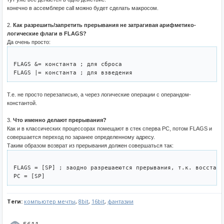
конечно в ассемблере call можно будет сделать макросом.
2.
Как разрешить/запретить прерывания не затрагивая арифметико-
логические флаги в FLAGS?
Да очень просто:
FLAGS &= константа ; для сброса 

Т.е. не просто перезаписью, а через логические операции с операндом-
константой.
3.
Что именно делают прерывания?
Как и в классических процессорах помещают в стек сперва PC, потом FLAGS и
совершается переход по заранее определенному адресу.
Таким образом возврат из прерывания должен совершаться так:
FLAGS = [SP] ; заодно разрешаеются прерывания, т.к. восстана
Теги:
компьютер мечты
,
8bit
,
16bit
,
фантазии