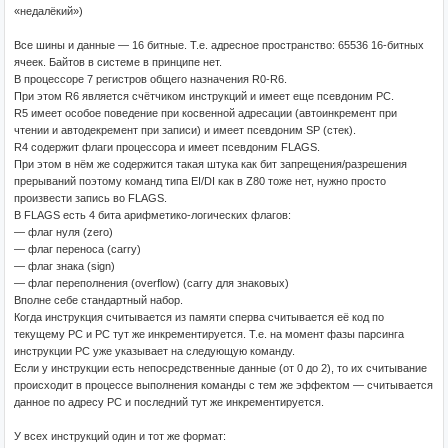
«недалёкий»)
Все шины и данные — 16 битные. Т.е. адресное пространство: 65536 16-битных
ячеек. Байтов в системе в принципе нет.
В процессоре 7 регистров общего назначения R0-R6.
При этом R6 является счётчиком инструкций и имеет еще псевдоним PC.
R5 имеет особое поведение при косвенной адресации (автоинкремент при
чтении и автодекремент при записи) и имеет псевдоним SP (стек).
R4 содержит флаги процессора и имеет псевдоним FLAGS.
При этом в нём же содержится такая штука как бит запрещения/разрешения
прерываний поэтому команд типа EI/DI как в Z80 тоже нет, нужно просто
произвести запись во FLAGS.
В FLAGS есть 4 бита арифметико-логических флагов:
— флаг нуля (zero)
— флаг переноса (carry)
— флаг знака (sign)
— флаг переполнения (overflow) (carry для знаковых)
Вполне себе стандартный набор.
Когда инструкция считывается из памяти сперва считывается её код по
текущему PC и PC тут же инкрементируется. Т.е. на момент фазы парсинга
инструкции PC уже указывает на следующую команду.
Если у инструкции есть непосредственные данные (от 0 до 2), то их считывание
происходит в процессе выполнения команды с тем же эффектом — считывается
данное по адресу PC и последний тут же инкрементируется.
У всех инструкций один и тот же формат: