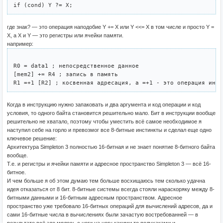
if (cond) Y ?= X;
где знак? — это операция наподобие Y += X или Y <<= X в том числе и просто Y =
X, а X и Y — это регистры или ячейки памяти.
например:
R0 = data1 ; непосредственное данное

[mem2] += R4 ; запись в память

Когда в инструкцию нужно запаковать и два аргумента и код операции и код
условия, то одного байта становится решительно мало. Бит в инструкции вообще
решительно не хватало, поэтому чтобы уместить всё самое необходимое я
наступил себе на горло и превозмог все 8-битные инстинкты и сделал еще одно
ключевое решение:
Архитектура Simpleton 3 полностью 16-битная и не знает понятие 8-битного байта
вообще.
Т.е. и регистры и ячейки памяти и адресное пространство Simpleton 3 — всё 16-
битное.
И чем больше я об этом думаю тем больше восхищаюсь тем сколько удачна
идея отказаться от 8 бит. 8-битные системы всегда стояли нараскоряку между 8-
битными данными и 16-битным адресным пространством. Адресное
пространство уже требовало 16-битных операций для вычислений адресов, да и
сами 16-битные числа в вычислениях были зачастую востребованней — в