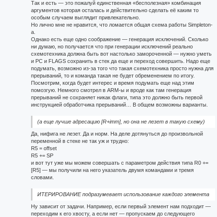
Так и есть — это пожалуй единственная «бесполезная» комбинация
аргументов которая осталась и действительно сделать её каким то
особым случаем выглядит привлекательно.
Но лично мне не нравится, что ломается общая схема работы Simpleton-
а.
Однако есть еще одно соображение — генерация исключений. Сколько
ни думаю, но получается что при генерации исключений реально
схемотехника должна быть вот настолько замороченной — нужно уметь
и PC и FLAGS сохранить в стек да еще и переход совершить. Надо еще
подумать, возможно из-за того что такая схемотехника просто нужна для
прерываний, то и команда такая не будет обременением по итогу.
Посмотрим, когда будет интерес и время подумать еще над этим
помозгую. Немного смотрел в ARM-ы и вроде как там генерация
прерываний не сохраняет никак флаги, типа это должно быть первой
инструкцией обработчика прерываний… В общем возможны варианты.
(а еще лучше адресацию [R+imm], но она не лезет в такую схему)
Да, нифига не лезет. Да и норм. На деле дотянуться до произвольной
переменной в стеке не так уж и трудно:
R5 = offset
R5 += SP
и вот тут уже мы можем совершать с параметром действия типа R0 +=
[R5] — мы получили на него указатель двумя командами и тремя
словами.
ИТЕРИРОВАНИЕ подразумевает использование каждого элемента
Ну зависит от задачи. Например, если первый элемент нам подходит —
переходим к его хвосту, а если нет — пропускаем до следующего