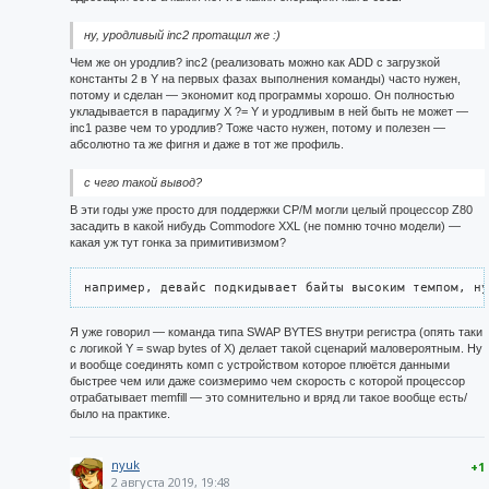
ну, уродливый inc2 протащил же :)
Чем же он уродлив? inc2 (реализовать можно как ADD с загрузкой
константы 2 в Y на первых фазах выполнения команды) часто нужен,
потому и сделан — экономит код программы хорошо. Он полностью
укладывается в парадигму X ?= Y и уродливым в ней быть не может —
inc1 разве чем то уродлив? Тоже часто нужен, потому и полезен —
абсолютно та же фигня и даже в тот же профиль.
с чего такой вывод?
В эти годы уже просто для поддержки CP/M могли целый процессор Z80
засадить в какой нибудь Commodore XXL (не помню точно модели) —
какая уж тут гонка за примитивизмом?
например, девайс подкидывает байты высоким темпом, ну
Я уже говорил — команда типа SWAP BYTES внутри регистра (опять таки
с логикой Y = swap bytes of X) делает такой сценарий маловероятным. Ну
и вообще соединять комп с устройством которое плюётся данными
быстрее чем или даже соизмеримо чем скорость с которой процессор
отрабатывает memfill — это сомнительно и вряд ли такое вообще есть/
было на практике.
nyuk
+1
2 августа 2019, 19:48