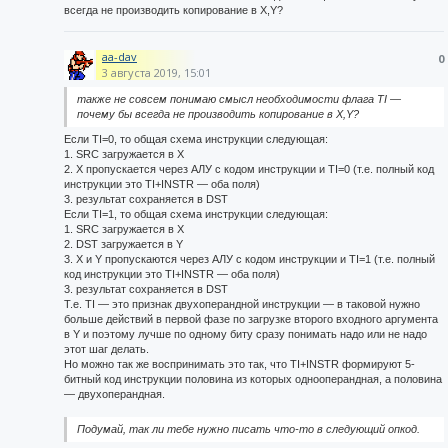
всегда не производить копирование в X,Y?
aa-dav
0
3 августа 2019, 15:01
также не совсем понимаю смысл необходимости флага TI —
почему бы всегда не производить копирование в X,Y?
Если TI=0, то общая схема инструкции следующая:
1. SRC загружается в X
2. X пропускается через АЛУ с кодом инструкции и TI=0 (т.е. полный код
инструкции это TI+INSTR — оба поля)
3. результат сохраняется в DST
Если TI=1, то общая схема инструкции следующая:
1. SRC загружается в X
2. DST загружается в Y
3. X и Y пропускаются через АЛУ с кодом инструкции и TI=1 (т.е. полный
код инструкции это TI+INSTR — оба поля)
3. результат сохраняется в DST
Т.е. TI — это признак двухоперандной инструкции — в таковой нужно
больше действий в первой фазе по загрузке второго входного аргумента
в Y и поэтому лучше по одному биту сразу понимать надо или не надо
этот шаг делать.
Но можно так же воспринимать это так, что TI+INSTR формируют 5-
битный код инструкции половина из которых однооперандная, а половина
— двухоперандная.
Подумай, так ли тебе нужно писать что-то в следующий опкод.