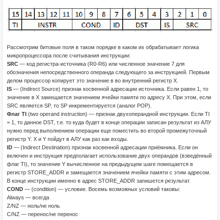
Рассмотрим битовые поля в таком порядке в каком их обрабатывает логика
микропроцессора после считывания инструкции:
SRC
— код регистра-источника (R0-R6) или численное значение 7 для
обозначения непосредственного операнда следующего за инструкцией. Первым
делом процессор копирует это значение в во внутренний регистр X.
IS
— (Indirect Source) признак косвенной адресации источника. Если равен 1, то
значение в X замещается значением ячейки памяти по адресу X. При этом, если
SRC является SP, то SP инкрементируется (аналог POP).
Флаг TI
(two operand instruction) — признак двухоперандной инструкции. Если TI
= 1, то данное DST, т.е. то куда будет в конце операции записан результат из АЛУ
нужно перед выполнением операции еще поместить во второй промежуточный
регистр Y. X и Y пойдут в АЛУ как раз как входы.
ID
— (Indirect Destination) признак косвенной адресации приёмника. Если он
включен и инструкция предполагает использование двух операндов (взведённый
флаг TI), то значение Y вычисленное на предыдущем шаге помещается в
регистр STORE_ADDR и замещается значением ячейки памяти с этим адресом.
В конце инструкции именно в адрес STORE_ADDR запишется результат.
COND
— (condition) — условие. Восемь возможных условий таковы:
Always — всегда
Z/NZ — ноль/не ноль
C/NZ — перенос/не перенос