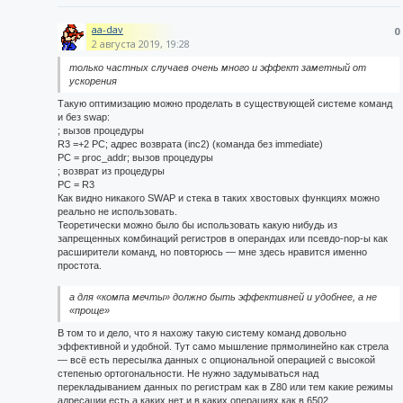
aa-dav
0
2 августа 2019, 19:28
только частных случаев очень много и эффект заметный от
ускорения
Такую оптимизацию можно проделать в существующей системе команд
и без swap:
; вызов процедуры
R3 =+2 PC; адрес возврата (inc2) (команда без immediate)
PC = proc_addr; вызов процедуры
; возврат из процедуры
PC = R3
Как видно никакого SWAP и стека в таких хвостовых функциях можно
реально не использовать.
Теоретически можно было бы использовать какую нибудь из
запрещенных комбинаций регистров в операндах или псевдо-nop-ы как
расширители команд, но повторюсь — мне здесь нравится именно
простота.
а для «компа мечты» должно быть эффективней и удобнее, а не
«проще»
В том то и дело, что я нахожу такую систему команд довольно
эффективной и удобной. Тут само мышление прямолинейно как стрела
— всё есть пересылка данных с опциональной операцией с высокой
степенью ортогональности. Не нужно задумываться над
перекладыванием данных по регистрам как в Z80 или тем какие режимы
адресации есть а каких нет и в каких операциях как в 6502.