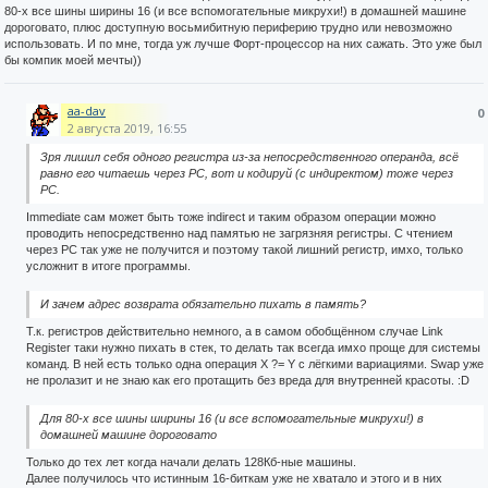
80-х все шины ширины 16 (и все вспомогательные микрухи!) в домашней машине
дороговато, плюс доступную восьмибитную периферию трудно или невозможно
использовать. И по мне, тогда уж лучше Форт-процессор на них сажать. Это уже был
бы компик моей мечты))
aa-dav
0
2 августа 2019, 16:55
Зря лишил себя одного регистра из-за непосредственного операнда, всё
равно его читаешь через PC, вот и кодируй (с индиректом) тоже через
PC.
Immediate сам может быть тоже indirect и таким образом операции можно
проводить непосредственно над памятью не загрязняя регистры. С чтением
через PC так уже не получится и поэтому такой лишний регистр, имхо, только
усложнит в итоге программы.
И зачем адрес возврата обязательно пихать в память?
Т.к. регистров действительно немного, а в самом обобщённом случае Link
Register таки нужно пихать в стек, то делать так всегда имхо проще для системы
команд. В ней есть только одна операция X ?= Y с лёгкими вариациями. Swap уже
не пролазит и не знаю как его протащить без вреда для внутренней красоты. :D
Для 80-х все шины ширины 16 (и все вспомогательные микрухи!) в
домашней машине дороговато
Только до тех лет когда начали делать 128Кб-ные машины.
Далее получилось что истинным 16-биткам уже не хватало и этого и в них