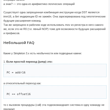
а знак? — это одна из арифметико-логических операций
Существует одна запрещенная комбинация инструкции когда DST является
imm16, а бит индирекции ID не зажжён. Она зарезервирована под гипотетические
будущие расширения команд.
Так же запрещено в рабочем коде использовать mov из регистра в него самого
же, если это не R0 (т.е. явный NOP) тоже для возможности будущих расширений
и префиксов.
Небольшой FAQ
Какие у Simpleton 3.x есть необычности или подводные камни:
1.
Если простой переход (jump) это:
а относительный переход как:
то с вызовом процедуры (call) эта «однокомандная» система в одну команду не
пролазит.