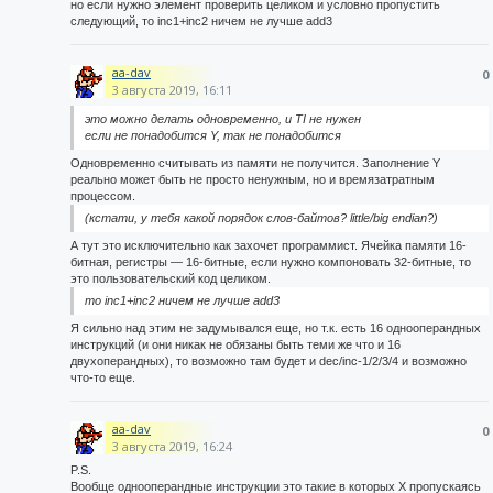
но если нужно элемент проверить целиком и условно пропустить
следующий, то inc1+inc2 ничем не лучше add3
aa-dav
0
3 августа 2019, 16:11
это можно делать одновременно, и TI не нужен
если не понадобится Y, так не понадобится
Одновременно считывать из памяти не получится. Заполнение Y
реально может быть не просто ненужным, но и времязатратным
процессом.
(кстати, у тебя какой порядок слов-байтов? little/big endian?)
А тут это исключительно как захочет программист. Ячейка памяти 16-
битная, регистры — 16-битные, если нужно компоновать 32-битные, то
это пользовательский код целиком.
то inc1+inc2 ничем не лучше add3
Я сильно над этим не задумывался еще, но т.к. есть 16 однооперандных
инструкций (и они никак не обязаны быть теми же что и 16
двухоперандных), то возможно там будет и dec/inc-1/2/3/4 и возможно
что-то еще.
aa-dav
0
3 августа 2019, 16:24
P.S.
Вообще однооперандные инструкции это такие в которых X пропускаясь