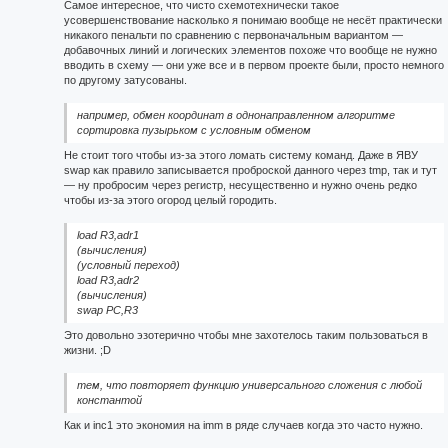
Самое интересное, что чисто схемотехнически такое
усовершенствование насколько я понимаю вообще не несёт практически
никакого пенальти по сравнению с первоначальным вариантом —
добавочных линий и логических элементов похоже что вообще не нужно
вводить в схему — они уже все и в первом проекте были, просто немного
по другому затусованы.
например, обмен координат в однонаправленном алгоритме
сортировка пузырьком с условным обменом
Не стоит того чтобы из-за этого ломать систему команд. Даже в ЯВУ
swap как правило записывается проброской данного через tmp, так и тут
— ну пробросим через регистр, несущественно и нужно очень редко
чтобы из-за этого огород целый городить.
load R3,adr1
(вычисления)
(условный переход)
load R3,adr2
(вычисления)
swap PC,R3
Это довольно эзотерично чтобы мне захотелось таким пользоваться в
жизни. ;D
тем, что повторяет функцию универсального сложения с любой
константой
Как и inc1 это экономия на imm в ряде случаев когда это часто нужно.