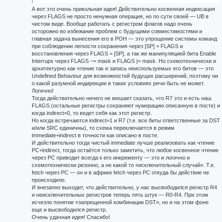
А вот это очень прикольная идея! Действительно косвенная индексация
через FLAGS не просто ненужная операция, но по сути своей — UB в
чистом виде. Вообще работать с регистром флагов надо очень
осторожно во избежание проблем с будущими совместимостями и
главная задача вынесения его в РОН — это упрощение системы команд
при соблюдении легкости сохранения через [SP] = FLAGS и
восстановления через FLAGS = [SP], а так же манипуляцией бита Enable
Interrups через FLAGS ~= mask и FLAGS |= mask. Но схемотехнически и
архитектурно как чтение так и запись неиспользуемых его битов — это
Undefined Behaviour для возможностей будущих расширений, поэтому ни
о какой разумной индирекции в таких условиях речи быть не может.
Логично!
Тогда действительно ничего не мешает сказать, что R7 это и есть наш
FLAGS (остальные регистры сохраняют нумерацию описанную в посте) и
когда indirect=0, то ведет себя как этот регистр.
Но когда встречаются indirect=1 и R7 (т.е. все биты ответственные за DST
и/или SRC единичны), то схема переключается в режим
immediate+indirect в точности как описано в посте.
И действительно тогда чистый immediate лучше реализовать как чтение
PC+indirect, тогда остаётся только заметить, что любое косвенное чтение
через PC приводит всегда к его инкременту — это и логично и
схемотехнически резонно, а не какой то «исключительный случай». Т.е.
fetch через PC — он и в африке fetch через PC откуда бы действие не
происходило.
И внезапно выходит, что действительно, у нас высвободился регистр R4
и неисключительных регистров теперь пять штук — R0-R4. При этом
исчезло понятие «запрещенной комбинации DST», но и на этом фоне
еще и высвободился регистр.
Очень удачная идея! Спасибо!