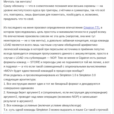
Мечтать так мечтать!
Сразу обозначу — что в схемотехнике познания мои весьма скромны — на
уровне институтского курса про триггеры, счётчики и сумматоры, так что всё
это, повторюсь, лишь фантазии для помечтать, пообсудить и, возможно,
придумать что-то своё.
Из последнего на меня произвел определенное впечатление
Gigatron TTL
в
котором преследовалась цель простоты и минималистичности в ущерб всему.
Но впечатление произвела совсем не эта цель (напротив, она мне тут
неинтересна — не о том мечты), а довольно забавная концепция, когда команда
LOAD является всего лишь частным случаем обобщенной арифметико-
логической команды в которой при пересылке источника в приёмник попутно
всегда проводится операция пропускаемого данного с аккумулятором, просто в
случае с LOAD эта субоперация — NOP. Тем не менее в Gigatron есть разные
форматы команд — STORE и переходы уже не подчиняются той же логике, а вот
я подумал — а что если такой совмещенный с опциональными вычислениями
«MOV» будет единственной командой в процессоре вообще?
Итак родилась и проэволюционировала из Simpleton 1.0 в Simpleton 3.0
следующая архитектура:
1. Все инструкции имеют один и тот же бинарный формат и декодируются
совершенно одинаково
2. Команда берет аргумент1 и (опционально, если инструкция двухоперандная)
аргумент2, проводит над ними операцию (возможно NOP) и записывает
результат в аргумент2.
3. Все команды условные (включая условие always/всегда)
Т.е. суть одной команды Simpleton 3 можно выразить в языке Си такой строчкой: