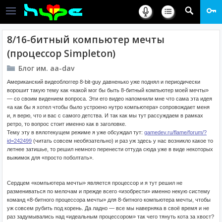
8/16-битный компьютер мечты
(процессор Simpleton)
Блог им. aa-dav
Американский видеоблоггер 8-bit-guy давненько уже поднял и периодически
ворошит такую тему как «какой мог бы быть 8-битный компьютер моей мечты»
— со своим видением вопроса. Эти его видео напомнили мне что сама эта идея
«а как бы я хотел чтобы было устроено нутро компьютера» сопровождает меня
и, я верю, что и вас с самого детства. И так как мы тут рассуждаем в рамках
ретро, то вопрос стоит именно как в заголовке.
Тему эту в вялотекущем режиме я уже обсуждал тут:
gamedev.ru/flame/forum/?
id=242499
(читать совсем необязательно) и раз уж здесь у нас возникло какое то
летнее затишье, то решил немного перенести оттуда сюда уже в виде некоторых
выжимок для «просто поболтать».
Сердцем «компьютера мечты» является процессор и я тут решил не
размениваться по мелочам и прежде всего «изобрести» именно некую систему
команд «8-битного процессора мечты» для 8-битного компьютера мечты, чтобы
уж совсем рубить под корень. Да ладно — все мы наверняка в своё время и не
раз задумывались над «идеальным процессором» так чего тянуть кота за хвост?