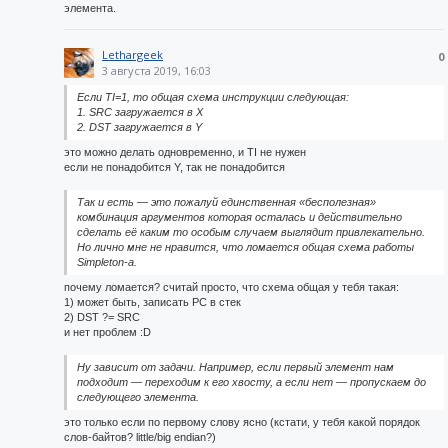
элемента.
Lethargeek
0
3 августа 2019, 16:03
Если TI=1, то общая схема инструкции следующая:
1. SRC загружается в X
2. DST загружается в Y
это можно делать одновременно, и TI не нужен
если не понадобится Y, так не понадобится
Так и есть — это пожалуй единственная «бесполезная»
комбинация аргументов которая осталась и действительно
сделать её каким то особым случаем выглядит привлекательно.
Но лично мне не нравится, что ломается общая схема работы
Simpleton-а.
почему ломается? считай просто, что схема общая у тебя такая:
1) может быть, записать PC в стек
2) DST ?= SRC
и нет проблем :D
Ну зависит от задачи. Например, если первый элемент нам
подходит — переходим к его хвосту, а если нет — пропускаем до
следующего элемента.
это только если по первому слову ясно (кстати, у тебя какой порядок
слов-байтов? little/big endian?)