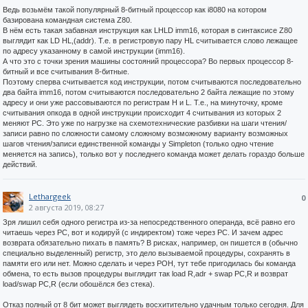
Ведь возьмём такой популярный 8-битный процессор как i8080 на котором
базирована командная система Z80.
В нём есть такая забавная инструкция как LHLD imm16, которая в синтаксисе Z80
выглядит как LD HL,(addr). Т.е. в регистровую пару HL считывается слово лежащее
по адресу указанному в самой инструкции (imm16).
А что это с точки зрения машины состояний процессора? Во первых процессор 8-
битный и все считывания 8-битные.
Поэтому сперва считывается код инструкции, потом считываются последовательно
два байта imm16, потом считываются последовательно 2 байта лежащие по этому
адресу и они уже рассовываются по регистрам H и L. Т.е., на минуточку, кроме
считывания опкода в одной инструкции происходит 4 считывания из которых 2
меняют PC. Это уже по нагрузке на схемотехнические разбивки на шаги чтения/
записи равно по сложности самому сложному возможному варианту возможных
шагов чтения/записи единственной команды у Simpleton (только одно чтение
меняется на запись), только вот у последнего команда может делать гораздо больше
действий.
Lethargeek
0
2 августа 2019, 08:27
Зря лишил себя одного регистра из-за непосредственного операнда, всё равно его
читаешь через PC, вот и кодируй (с индиректом) тоже через PC. И зачем адрес
возврата обязательно пихать в память? В рисках, например, он пишется в (обычно
специально выделенный) регистр, это дело вызываемой процедуры, сохранять в
памяти его или нет. Можно сделать и через РОН, тут тебе пригодилась бы команда
обмена, то есть вызов процедуры выглядит так load R,adr + swap PC,R и возврат
load/swap PC,R (если обошёлся без стека).
Отказ полный от 8 бит может выглядеть восхитительно удачным только сегодня. Для