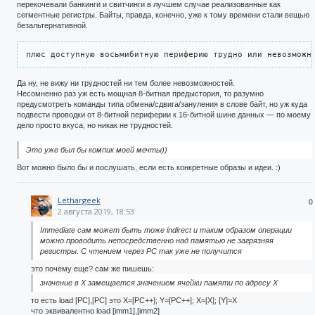
перекочевали банкинги и свитчинги в лучшем случае реализованные как
сегментные регистры. Байты, правда, конечно, уже к тому времени стали вещью
безальтернативной.
плюс доступную восьмибитную периферию трудно или невозможн
Да ну, не вижу ни трудностей ни тем более невозможностей.
Несомненно раз уж есть мощная 8-битная предыстория, то разумно
предусмотреть команды типа обмена/сдвига/зануления в слове байт, но уж куда
подвести проводки от 8-битной периферии к 16-битной шине данных — по моему
дело просто вкуса, но никак не трудностей.
Это уже был бы компик моей мечты))
Вот можно было бы и послушать, если есть конкретные образы и идеи. :)
Lethargeek
0
2 августа 2019, 18:53
Immediate сам может быть тоже indirect и таким образом операции
можно проводить непосредственно над памятью не загрязняя
регистры. С чтением через PC так уже не получится
это почему еще? сам же пишешь:
значение в X замещается значением ячейки памяти по адресу X
то есть load [PC],[PC] это X=[PC++]; Y=[PC++]; X=[X]; [Y]=X
что эквивалентно load [imm1],[imm2]