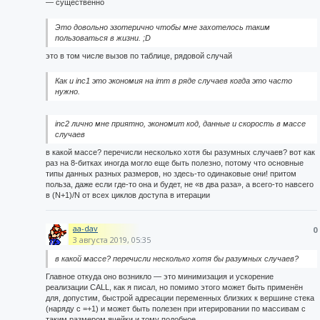
— существенно
Это довольно эзотерично чтобы мне захотелось таким
пользоваться в жизни. ;D
это в том числе вызов по таблице, рядовой случай
Как и inc1 это экономия на imm в ряде случаев когда это часто
нужно.
inc2 лично мне приятно, экономит код, данные и скорость в массе
случаев
в какой массе? перечисли несколько хотя бы разумных случаев? вот как
раз на 8-битках иногда могло еще быть полезно, потому что основные
типы данных разных размеров, но здесь-то одинаковые они! притом
польза, даже если где-то она и будет, не «в два раза», а всего-то навсего
в (N+1)/N от всех циклов доступа в итерации
aa-dav
0
3 августа 2019, 05:35
в какой массе? перечисли несколько хотя бы разумных случаев?
Главное откуда оно возникло — это минимизация и ускорение
реализации CALL, как я писал, но помимо этого может быть применён
для, допустим, быстрой адресации переменных близких к вершине стека
(наряду с =+1) и может быть полезен при итерировании по массивам с
таким размером ячейки и тому подобное.