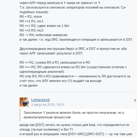
через АЛУ перед записью в Y никак не зависит от Y.
Т.е. (используется синтаксис операторов похожий на синтаксис Си-
подобных языков):
R0 = R1; move
R0 =+1 R1; inc1
R0 =<< R2; сдвиг влево на 1 бит
R0 =+2 R3; inc2
R0 ~= R4; побитовая инверсия
и так далее. т.е. над SRC производится операция и записывается в DST
Двухоперандные инструкции берут и SRC и DST и пропустив их оба
через АЛУ записывают результат в DST:
R0 += R1; сумма R0 и R1 записывается в R0
R0 <<= R2; R0 сдвигается влево на R2 бит (существенное отличие с
однооперандным аналогом!)
R0 cmp R3; R0 и R3 сравниваются — неизменность R0 достигается за
счёт того, что АЛУ именно его (Y) выдаёт на выходе
и так далее.
Lethargeek
0
3 августа 2019, 16:31
Заполнение Y реально может быть не просто ненужным, но и
времязатратным процессом.
вроде как [DST] читать не нужно только для load, что определяется по
опкоду (лучше нулевому) и без TI
и второй раз в операциях типа [DST=SRC],[SRC=DST] — ну так там уже