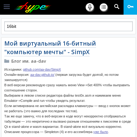
Мой виртуальный 16-битный
"компьютер мечты" - SimpX
Блог им. aa-dav
Исходники:
github.com/aa-dav/SimpX
Онлайн-версия:
aa-dav.github.io/
(первая загрузка будет долгой, но потом
закешируется)
В веб-версии рекомендую сразу нажать меню View->Set 400% чтобы выправить
соотношение сторон.
Выбираем в левом списке редактора файлы test0x.asm и нажимаем меню
Emulator->Compile and run чтобы увидеть результат.
Если активирована не английская раскладка клавиатуры — ввод с кнопок может
не работать (это важно для последних тестов).
Так же еще замечу, что в веб-версии в коде могут некорректно отображаться
табуляции — это некритично и вызвано разным отношениям к пикселям в среде
Qt в stand-alone и wasm вариантах. В stand-alone всё визуально корректно.
Описание процессора — Simpleton (4) и его ассемблера
уже было
.