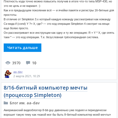
Плотность кода точно можно повысить получив в итоге что-то типа MSP-430, но
это не цель и не вариант. :)
Как и в предыдущем поколении всё — и ячейки памяти и регистры 16-битные для
простоты.
В отличие от Simpleton 3.x который каждую команду рассматривал как команду
Си вида if (cond) Y ?= X, где? — это код операции Simpleton 4 смотрит на вещи
еще более просто.
Он рассматривает все инструкции как одну и ту же операцию: R = Y * X, где опять
таки * — это код операции. Т.е. безусловная трёхоперандная система.
Читать дальше
3970
10
aa-dav
2 марта 2021, 10:29
8/16-битный компьютер мечты
(процессор Simpleton)
Блог им. aa-dav
Американский видеоблоггер 8-bit-guy давненько уже поднял и периодически
ворошит такую тему как «какой мог бы быть 8-битный компьютер моей мечты»