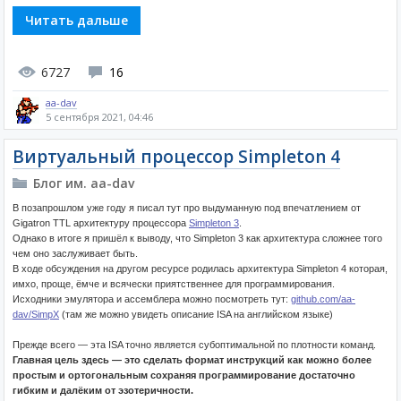
Читать дальше
6727
16
aa-dav
5 сентября 2021, 04:46
Виртуальный процессор Simpleton 4
Блог им. aa-dav
В позапрошлом уже году я писал тут про выдуманную под впечатлением от
Gigatron TTL архитектуру процессора
Simpleton 3
.
Однако в итоге я пришёл к выводу, что Simpleton 3 как архитектура сложнее того
чем оно заслуживает быть.
В ходе обсуждения на другом ресурсе родилась архитектура Simpleton 4 которая,
имхо, проще, ёмче и всячески приятственнее для программирования.
Исходники эмулятора и ассемблера можно посмотреть тут:
github.com/aa-
dav/SimpX
(там же можно увидеть описание ISA на английском языке)
Прежде всего — эта ISA точно является субоптимальной по плотности команд.
Главная цель здесь — это сделать формат инструкций как можно более
простым и ортогональным сохраняя программирование достаточно
гибким и далёким от эзотеричности.