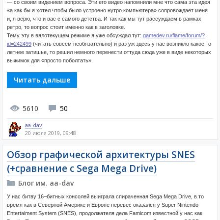
— со своим видением вопроса. Эти его видео напомнили мне что сама эта идея
«а как бы я хотел чтобы было устроено нутро компьютера» сопровождает меня
и, я верю, что и вас с самого детства. И так как мы тут рассуждаем в рамках
ретро, то вопрос стоит именно как в заголовке.
Тему эту в вялотекущем режиме я уже обсуждал тут:
gamedev.ru/flame/forum/?
id=242499
(читать совсем необязательно) и раз уж здесь у нас возникло какое то
летнее затишье, то решил немного перенести оттуда сюда уже в виде некоторых
выжимок для «просто поболтать».
Читать дальше
5610
50
aa-dav
20 июля 2019, 09:48
Обзор графической архитектуры SNES
(+сравнение с Sega Mega Drive)
Блог им. aa-dav
У нас битву 16–битных консолей выиграла спираченная Sega Mega Drive, в то
время как в Северной Америке и Европе перевес оказался у Super Nintendo
Entertaiment System (SNES), продолжателя дела Famicom известной у нас как