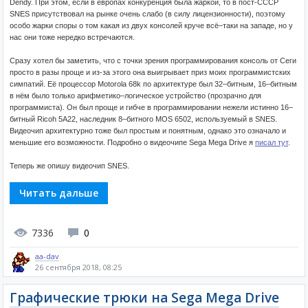
Dendy. При этом, если в европах конкуренция была жаркой, то в пост-СССР
SNES присутствовал на рынке очень слабо (в силу лицензионности), поэтому
особо жарки споры о том какая из двух консолей круче всё–таки на западе, но у
нас они тоже нередко встречаются.
Сразу хотел бы заметить, что с точки зрения программирования консоль от Сеги
просто в разы проще и из-за этого она выигрывает приз моих программистских
симпатий. Её процессор Motorola 68k по архитектуре был 32–битным, 16–битным
в нём было только арифметико–логическое устройство (прозрачно для
программиста). Он был проще и гибче в программировании нежели истинно 16–
битный Ricoh 5A22, наследник 8–битного MOS 6502, используемый в SNES.
Видеочип архитектурно тоже был простым и понятным, однако это означало и
меньшие его возможности. Подробно о видеочипе Sega Mega Drive я
писал тут
.
Теперь же опишу видеочип SNES.
Читать дальше
7336
0
aa-dav
26 сентября 2018, 08:25
Графические трюки на Sega Mega Drive