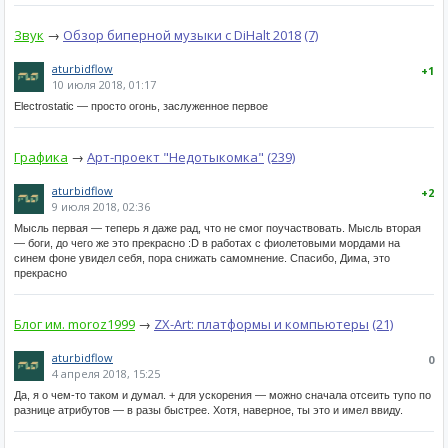
Звук
→
Обзор биперной музыки с DiHalt 2018
(7)
aturbidflow
+1
10 июля 2018, 01:17
Electrostatic — просто огонь, заслуженное первое
Графика
→
Арт-проект "Недотыкомка"
(239)
aturbidflow
+2
9 июля 2018, 02:36
Мысль первая — теперь я даже рад, что не смог поучаствовать. Мысль вторая
— боги, до чего же это прекрасно :D в работах с фиолетовыми мордами на
синем фоне увидел себя, пора снижать самомнение. Спасибо, Дима, это
прекрасно
Блог им. moroz1999
→
ZX-Art: платформы и компьютеры
(21)
aturbidflow
0
4 апреля 2018, 15:25
Да, я о чем-то таком и думал. + для ускорения — можно сначала отсеить тупо по
разнице атрибутов — в разы быстрее. Хотя, наверное, ты это и имел ввиду.