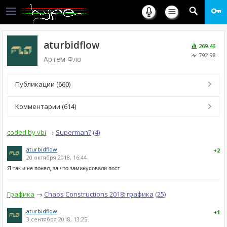
aturbidflow
269.46
792.98
Артем Фло
Публикации (660)
Комментарии (614)
coded by vbi
→
Superman?
(4)
aturbidflow
+2
20 октября 2018, 16:44
Я так и не понял, за что заминусовали пост
Графика
→
Chaos Constructions 2018: графика
(25)
aturbidflow
+1
3 сентября 2018, 13:25