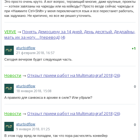
Это просто очень круто. А вот вопрос, терзающий многие, даже крупные, проекты
— хоткеи завязаны на чаркоды или на кейкоды? Просто везде сейчас чаркоды и
при «Нажмите Ctrl+Shift» у меня переключается язык и все перестанет работать,
как задумано. Не критично, но все же решил уточнить.
VERVE
→
Понять Демосцену за 14 дней. День десятый. Дедлайны,
мать их за ногу… [перевод]
(4)
aturbidflow
+1
21 февраля 2018, 16:57
Сегодня вечером будет следующая часть.
Новости
→
Открыт прием работ на Multimatograf 2018
(26)
aturbidflow
0
18 января 2018, 15:08
А правило для санвокса в архиве в силе? Или убрали?
Новости
→
Открыт прием работ на Multimatograf 2018
(26)
aturbidflow
0
9 января 2018, 01:25
В этом году вряд ли попадем, так что пора расчехлять конвейер