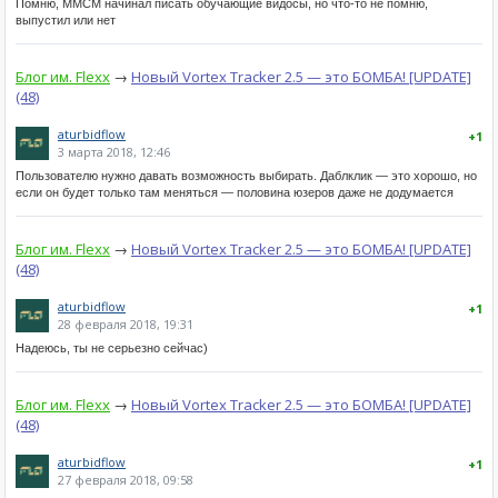
Помню, MMCM начинал писать обучающие видосы, но что-то не помню,
выпустил или нет
Блог им. Flexx
→
Новый Vortex Tracker 2.5 — это БОМБА! [UPDATE]
(48)
aturbidflow
+1
3 марта 2018, 12:46
Пользователю нужно давать возможность выбирать. Даблклик — это хорошо, но
если он будет только там меняться — половина юзеров даже не додумается
Блог им. Flexx
→
Новый Vortex Tracker 2.5 — это БОМБА! [UPDATE]
(48)
aturbidflow
+1
28 февраля 2018, 19:31
Надеюсь, ты не серьезно сейчас)
Блог им. Flexx
→
Новый Vortex Tracker 2.5 — это БОМБА! [UPDATE]
(48)
aturbidflow
+1
27 февраля 2018, 09:58