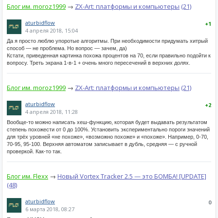
Блог им. moroz1999
→
ZX-Art: платформы и компьютеры
(21)
aturbidflow
+1
4 апреля 2018, 15:04
Да я просто люблю упоротые алгоритмы. При необходимости придумать хитрый
способ — не проблема. Но вопрос — зачем, да)
Кстати, приведенная картинка похожа процентов на 70, если правильно подойти к
вопросу. Треть экрана 1-в-1 + очень много пересечений в верхних долях.
Блог им. moroz1999
→
ZX-Art: платформы и компьютеры
(21)
aturbidflow
+2
4 апреля 2018, 11:28
Вообще-то можно написать хеш-функцию, которая будет выдавать результатом
степень похожести от 0 до 100%. Установить экспериментально пороги значений
для трёх уровней «не похоже», «возможно похоже» и «похоже». Например, 0-70,
70-95, 95-100. Верхняя автоматом записывает в дубль, средняя — с ручной
проверкой. Как-то так.
Блог им. Flexx
→
Новый Vortex Tracker 2.5 — это БОМБА! [UPDATE]
(48)
aturbidflow
0
6 марта 2018, 08:27