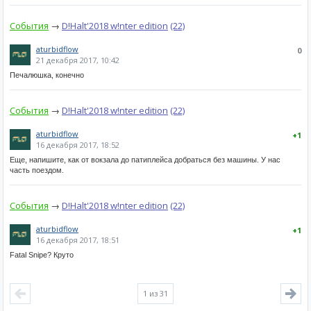
События
→
D!Halt'2018 w!nter edition
(22)
aturbidflow
0
21 декабря 2017, 10:42
Печалюшка, конечно
События
→
D!Halt'2018 w!nter edition
(22)
aturbidflow
+1
16 декабря 2017, 18:52
Еще, напишите, как от вокзала до патиплейса добраться без машины. У нас
часть поездом.
События
→
D!Halt'2018 w!nter edition
(22)
aturbidflow
+1
16 декабря 2017, 18:51
Fatal Snipe? Круто
1
из 31