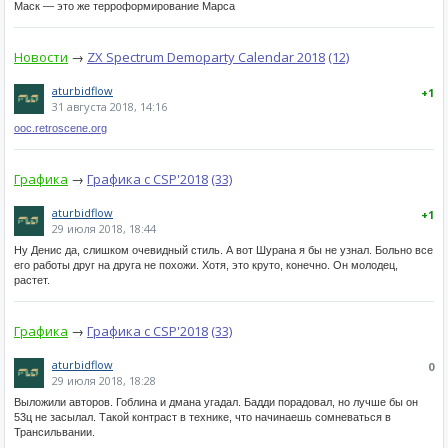
Маск — это же терроформирование Марса
Новости
→
ZX Spectrum Demoparty Calendar 2018
(12)
aturbidflow
+1
31 августа 2018, 14:16
ooc.retroscene.org
Графика
→
Графика с CSP'2018
(33)
aturbidflow
+1
29 июля 2018, 18:44
Ну Денис да, слишком очевидный стиль. А вот Шурана я бы не узнал. Больно все
его работы друг на друга не похожи. Хотя, это круто, конечно. Он молодец,
растет.
Графика
→
Графика с CSP'2018
(33)
aturbidflow
0
29 июля 2018, 18:28
Выложили авторов. Гоблина и дмана угадал. Бадди порадовал, но лучше бы он
53ц не засылал. Такой контраст в технике, что начинаешь сомневаться в
Трансильвании.