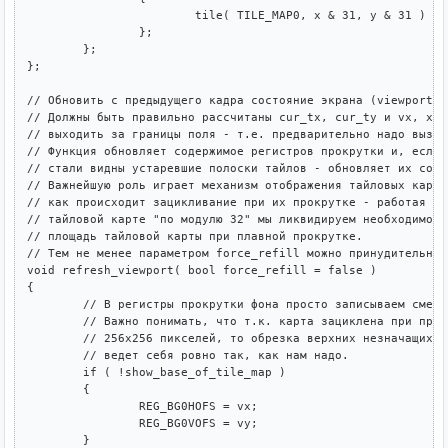
			tile( TILE_MAP0, x & 31, y & 31 ) = white ? 255 : wcell( x, y );

		};

	};

};

// Обновить с предыдущего кадра состояние экрана (viewport).

// Должны быть правильно рассчитаны cur_tx, cur_ty и vx, xy н
// выходить за границы поля - т.е. предварительно надо вызва
// Функция обновляет содержимое регистров прокрутки и, если 
// стали видны устаревшие полоски тайлов - обновляет их соде
// Важнейшую роль играет механизм отображения тайловых карт 
// как происходит зацикливание при их прокрутке - работая с 
// тайловой карте "по модулю 32" мы ликвидируем необходимост
// площадь тайловой карты при плавной прокрутке.

// Тем не менее параметром force_refill можно принудительно 
void refresh_viewport( bool force_refill = false )

{

	// В регистры прокрутки фона просто записываем смещения vx и vy. 

	// Важно понимать, что т.к. карта зациклена при прокрутке в область

	// 256x256 пикселей, то обрезка верхних незначащих бит этих значений

	// ведет себя ровно так, как нам надо.

	if ( !show_base_of_tile_map )

	{

		REG_BG0HOFS = vx;

		REG_BG0VOFS = vy;

	}
