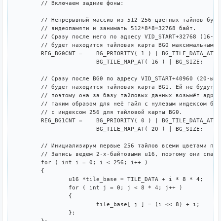
	// Включаем задние фоны:

	// Непрерывный массив из 512 256-цветных тайлов будет начинаться в начале

	// видеопамяти и занимать 512*8*8=32768 байт.

	// Сразу после него по адресу VID_START+32768 (16-ый логический индекс)

	// будет находится тайловая карта BG0 максимальным размером 64x64x2=8192 байт.

	REG_BG0CNT =	BG_PRIORITY( 1 ) | BG_TILE_DATA_AT_0000 | BG_COLOR_256 | 

			BG_TILE_MAP_AT( 16 ) | BG_SIZE;

	// Сразу после BG0 по адресу VID_START+40960 (20-ый логический индекс)

	// будет находится тайловая карта BG1. Ей не будут нужны нижние 256 тайлов,

	// поэтому она за базу тайловых данных возьмёт адрес VID_START+0x4000,

	// таким образом для неё тайл с нулевым индексом будет тайлом

	// с индексом 256 для тайловой карты BG0.

	REG_BG1CNT =	BG_PRIORITY( 0 ) | BG_TILE_DATA_AT_4000 | BG_COLOR_256 | 

			BG_TILE_MAP_AT( 20 ) | BG_SIZE;

	// Инициализирум первые 256 тайлов всеми цветами палитры по порядку.

	// Запись ведем 2-х-байтовыми u16, поэтому они спаренные.

	for ( int i = 0; i < 256; i++ )

	{

		u16 *tile_base = TILE_DATA + i * 8 * 4;

		for ( int j = 0; j < 8 * 4; j++ )

		{

			tile_base[ j ] = (i << 8) + i;

		};
