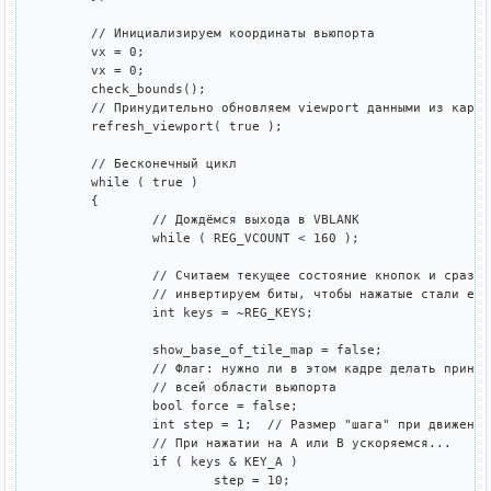
	// Инициализируем координаты вьюпорта

	vx = 0;

	vx = 0; 

	check_bounds();

	// Принудительно обновляем viewport данными из карты поля

	refresh_viewport( true );

	// Бесконечный цикл

	while ( true )

	{

		// Дождёмся выхода в VBLANK

		while ( REG_VCOUNT < 160 );

		// Считаем текущее состояние кнопок и сразу

		// инвертируем биты, чтобы нажатые стали единицами.

		int keys = ~REG_KEYS;

		show_base_of_tile_map = false;

		// Флаг: нужно ли в этом кадре делать принудительную перерисовку

		// всей области вьюпорта

		bool force = false;

		int step = 1;  // Размер "шага" при движении в пикселях

		// При нажатии на A или B ускоряемся...

		if ( keys & KEY_A )

			step = 10;
