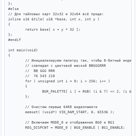
};

#else

// Для тайловых карт 32x32 и 32x64 всё проще:

inline u16 &tile( u16 *base, int x, int y )

{

	return base[ x + y * 32 ];

};

#endif

int main(void)

{

	// Инициализируем палитру так, чтобы 8-битный индекс цвета 

	// совпадал с цветовой маской BBGGGRRR

	//  BB GGG RRR

	//  76 543 210

	for ( unsigned int i = 0; i < 256; i++ )

	{

		BGR_PALETTE[ i ] = RGB( (i & 7) << 2, (i & 56) >> 1, (i & 192) >> 3 );

	};

	// Очистим первые 64Кб видеопамяти

	memset( (void*) VID_RAM_START, 0, 65536 );

	// Включаем MODE_0 и отображение BG0 и BG1

	REG_DISPCNT = MODE_0 | BG0_ENABLE | BG1_ENABLE;
