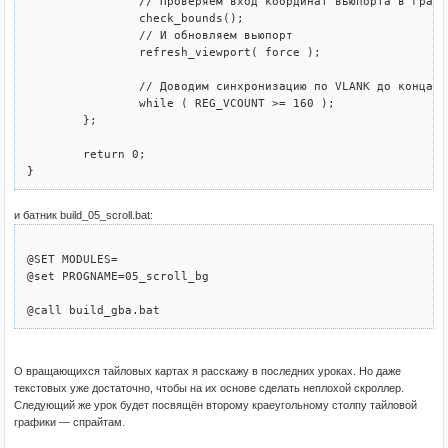
		// Проверяем вход координат вьюпорта в границы

		check_bounds();

		// И обновляем вьюпорт

		refresh_viewport( force );

		// Доводим синхронизацию по VLANK до конца.

		while ( REG_VCOUNT >= 160 );

	};

	return 0;

и батник build_05_scroll.bat:
@SET MODULES=

@set PROGNAME=05_scroll_bg

О вращающихся тайловых картах я расскажу в последних уроках. Но даже
текстовых уже достаточно, чтобы на их основе сделать неплохой скроллер.
Следующий же урок будет посвящён второму краеугольному столпу тайловой
графики — спрайтам.