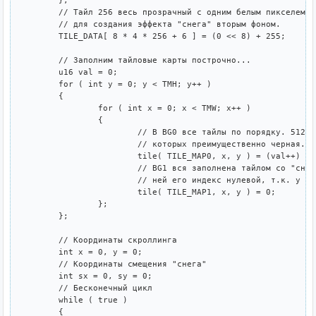
	};

	// Тайл 256 весь прозрачный с одним белым пикселем

	// для создания эффекта "снега" вторым фоном.

	TILE_DATA[ 8 * 4 * 256 + 6 ] = (0 << 8) + 255;

	// Заполним тайловые карты построчно...

	u16 val = 0;

	for ( int y = 0; y < TMH; y++ )

	{

		for ( int x = 0; x < TMW; x++ )

		{

			// В BG0 все тайлы по порядку. 512 штук, вторая часть из

			// которых преимущественно черная.

			tile( TILE_MAP0, x, y ) = (val++) & 511; 

			// BG1 вся заполнена тайлом со "снегом". Заметьте, что в 

			// ней его индекс нулевой, т.к. у этого фона другая база для данных.

			tile( TILE_MAP1, x, y ) = 0;

		};

	};

	// Координаты скроллинга

	int x = 0, y = 0;

	// Координаты смещения "снега"

	int sx = 0, sy = 0;

	// Бесконечный цикл

	while ( true )

	{
