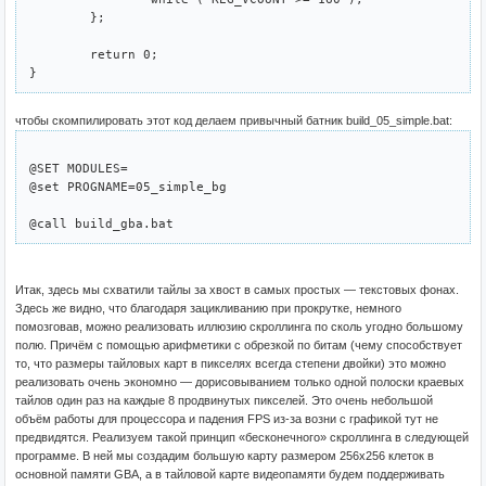
	};

	return 0;

чтобы скомпилировать этот код делаем привычный батник build_05_simple.bat:
@SET MODULES=

@set PROGNAME=05_simple_bg

Итак, здесь мы схватили тайлы за хвост в самых простых — текстовых фонах.
Здесь же видно, что благодаря зацикливанию при прокрутке, немного
помозговав, можно реализовать иллюзию скроллинга по сколь угодно большому
полю. Причём с помощью арифметики с обрезкой по битам (чему способствует
то, что размеры тайловых карт в пикселях всегда степени двойки) это можно
реализовать очень экономно — дорисовыванием только одной полоски краевых
тайлов один раз на каждые 8 продвинутых пикселей. Это очень небольшой
объём работы для процессора и падения FPS из-за возни с графикой тут не
предвидятся. Реализуем такой принцип «бесконечного» скроллинга в следующей
программе. В ней мы создадим большую карту размером 256x256 клеток в
основной памяти GBA, а в тайловой карте видеопамяти будем поддерживать