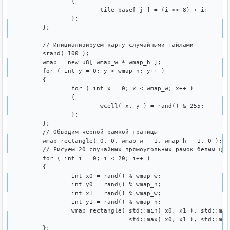
		{

			tile_base[ j ] = (i << 8) + i;

		};

	};

	// Инициализируем карту случайными тайлами

	srand( 100 );

	wmap = new u8[ wmap_w * wmap_h ];

	for ( int y = 0; y < wmap_h; y++ )

	{

		for ( int x = 0; x < wmap_w; x++ )

		{

			wcell( x, y ) = rand() & 255;

		};

	};

	// Обводим черной рамкой границы

	wmap_rectangle( 0, 0, wmap_w - 1, wmap_h - 1, 0 );

	// Рисуем 20 случайных прямоугольных рамок белым цветом

	for ( int i = 0; i < 20; i++ )

	{

		int x0 = rand() % wmap_w;

		int y0 = rand() % wmap_h;

		int x1 = rand() % wmap_w;

		int y1 = rand() % wmap_h;

		wmap_rectangle( std::min( x0, x1 ), std::min( y0, y1 ),

				std::max( x0, x1 ), std::max( y0, y1 ), 255 );

	};
