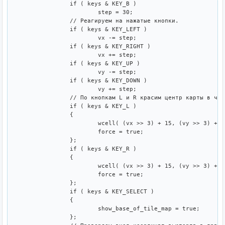
		if ( keys & KEY_B )

			step = 30;

		// Реагируем на нажатые кнопки.

		if ( keys & KEY_LEFT )

			vx -= step;

		if ( keys & KEY_RIGHT )

			vx += step;

		if ( keys & KEY_UP )

			vy -= step;

		if ( keys & KEY_DOWN )

			vy += step;

		// По кнопкам L и R красим центр карты в черный или белый цвета

		if ( keys & KEY_L )

		{

			wcell( (vx >> 3) + 15, (vy >> 3) + 10 ) = 0;

			force = true;

		};

		if ( keys & KEY_R )

		{

			wcell( (vx >> 3) + 15, (vy >> 3) + 10 ) = 255;

			force = true;

		};

		if ( keys & KEY_SELECT )

		{

			show_base_of_tile_map = true;

		};
