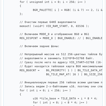
	for ( unsigned int i = 0; i < 256; i++ )

	{

		BGR_PALETTE[ i ] = RGB( (i & 7) << 2, (i & 56) >> 1, (i & 192) >> 3 );

	};

	// Очистим первые 64Кб видеопамяти

	memset( (void*) VID_RAM_START, 0, 65536 );

	// Включаем MODE_0 и отображение BG0 и BG1

	REG_DISPCNT = MODE_0 | BG0_ENABLE; // | BG1_ENABLE;

	// Включаем задние фоны:

	// Непрерывный массив из 512 256-цветных тайлов будет начинаться в начале

	// видеопамяти и занимать 512*8*8=32768 байт.

	// Сразу после него по адресу VID_START+32768 (16-ый логический индекс)

	// будет находится тайловая карта BG0 максимальным размером 64x64x2=8192 байт.

	REG_BG0CNT =	BG_PRIORITY( 1 ) | BG_TILE_DATA_AT_0000 | BG_COLOR_256 | 

			BG_TILE_MAP_AT( 16 ) | BG_SIZE_256x256;

	// Инициализирум первые 256 тайлов всеми цветами палитры по порядку.

	// Запись ведем 2-х-байтовыми u16, поэтому они спаренные.

	for ( int i = 0; i < 256; i++ )

	{

		u16 *tile_base = TILE_DATA + i * 8 * 4;

		for ( int j = 0; j < 8 * 4; j++ )
