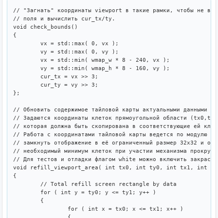
// "Загнать" координаты viewport в такие рамки, чтобы не вый
// поля и вычислить cur_tx/ty.

void check_bounds()

{

	vx = std::max( 0, vx );

	vy = std::max( 0, vy );

	vx = std::min( wmap_w * 8 - 240, vx );

	vy = std::min( wmap_h * 8 - 160, vy );

	cur_tx = vx >> 3;

	cur_ty = vy >> 3;

};

// Обновить содержимое тайловой карты актуальными данными из
// Задаются координаты клеток прямоугольной области (tx0,ty0
// которая должна быть скопирована в соответствующие ей клет
// Работа с координатами тайловой карты ведется по модулю 32
// замкнуть отображение в её ограниченный размер 32x32 и обн
// необходимый минимум клеток при участии механизма прокрутк
// Для тестов и отладки флагом white можно включить закраску
void refill_viewport_area( int tx0, int ty0, int tx1, int ty
{

	// Total refill screen rectangle by data

	for ( int y = ty0; y <= ty1; y++ )

	{

		for ( int x = tx0; x <= tx1; x++ )

		{
