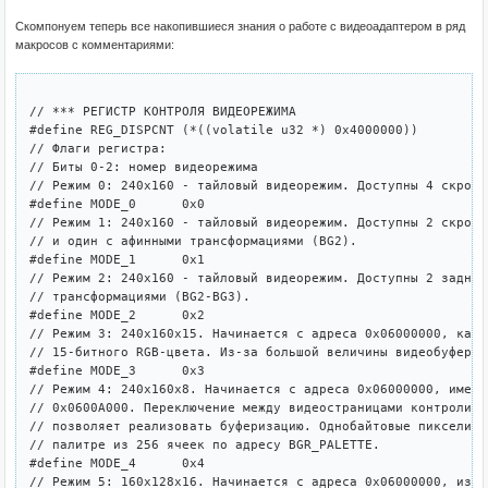
Скомпонуем теперь все накопившиеся знания о работе с видеоадаптером в ряд
макросов с комментариями:
// *** РЕГИСТР КОНТРОЛЯ ВИДЕОРЕЖИМА

#define REG_DISPCNT (*((volatile u32 *) 0x4000000))

// Флаги регистра:

// Биты 0-2: номер видеорежима

// Режим 0: 240x160 - тайловый видеорежим. Доступны 4 скролл
#define MODE_0      0x0

// Режим 1: 240x160 - тайловый видеорежим. Доступны 2 скролл
// и один с афинными трансформациями (BG2).

#define MODE_1      0x1

// Режим 2: 240x160 - тайловый видеорежим. Доступны 2 задних
// трансформациями (BG2-BG3).

#define MODE_2      0x2

// Режим 3: 240x160x15. Начинается с адреса 0x06000000, кажд
// 15-битного RGB-цвета. Из-за большой величины видеобуфера 
#define MODE_3      0x3

// Режим 4: 240x160x8. Начинается с адреса 0x06000000, имеет
// 0x0600A000. Переключение между видеостраницами контролиру
// позволяет реализовать буферизацию. Однобайтовые пиксели х
// палитре из 256 ячеек по адресу BGR_PALETTE.

#define MODE_4      0x4

// Режим 5: 160x128x16. Начинается с адреса 0x06000000, из-з