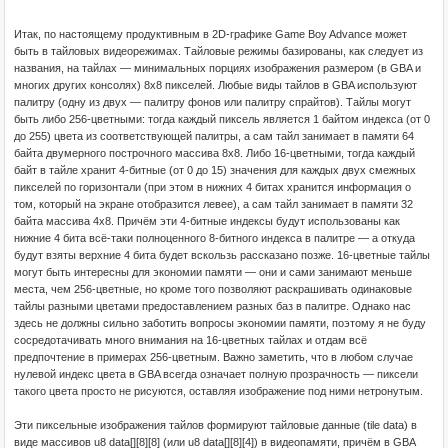
Итак, по настоящему продуктивным в 2D-графике Game Boy Advance может
быть в тайловых видеорежимах. Тайловые режимы базированы, как следует из
названия, на тайлах — минимальных порциях изображения размером (в GBA и
многих других консолях) 8x8 пикселей. Любые виды тайлов в GBA используют
палитру (одну из двух — палитру фонов или палитру спрайтов). Тайлы могут
быть либо 256-цветными: тогда каждый пиксель является 1 байтом индекса (от 0
до 255) цвета из соответствующей палитры, а сам тайл занимает в памяти 64
байта двумерного построчного массива 8x8. Либо 16-цветными, тогда каждый
байт в тайле хранит 4-битные (от 0 до 15) значения для каждых двух смежных
пикселей по горизонтали (при этом в нижних 4 битах хранится информация о
том, который на экране отобразится левее), а сам тайл занимает в памяти 32
байта массива 4x8. Причём эти 4-битные индексы будут использованы как
нижние 4 бита всё-таки полноценного 8-битного индекса в палитре — а откуда
будут взяты верхние 4 бита будет вскользь рассказано позже. 16-цветные тайлы
могут быть интересны для экономии памяти — они и сами занимают меньше
места, чем 256-цветные, но кроме того позволяют раскрашивать одинаковые
тайлы разными цветами предоставлением разных баз в палитре. Однако нас
здесь не должны сильно заботить вопросы экономии памяти, поэтому я не буду
сосредотачивать много внимания на 16-цветных тайлах и отдам всё
предпочтение в примерах 256-цветным. Важно заметить, что в любом случае
нулевой индекс цвета в GBA всегда означает полную прозрачность — пиксели
такого цвета просто не рисуются, оставляя изображение под ними нетронутым.
Эти пиксельные изображения тайлов формируют тайловые данные (tile data) в
виде массивов u8 data[][8][8] (или u8 data[][8][4]) в видеопамяти, причём в GBA