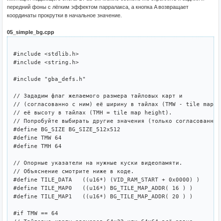
передний фоны с лёгким эффектом парралакса, а кнопка A возвращает
координаты прокрутки в начальное значение.
05_simple_bg.cpp
#include <stdlib.h>

#include <string.h>

#include "gba_defs.h"

// Зададим флаг желаемого размера тайловых карт и

// (согласованно с ним) её ширину в тайлах (TMW - tile map wi
// её высоту в тайлах (TMH = tile map height).

// Попробуйте выбирать другие значения (только согласованные)
#define BG_SIZE BG_SIZE_512x512

#define TMW 64

#define TMH 64

// Опорные указатели на нужные куски видеопамяти.

// Объяснение смотрите ниже в коде.

#define TILE_DATA   ((u16*) (VID_RAM_START + 0x0000) )

#define TILE_MAP0   ((u16*) BG_TILE_MAP_ADDR( 16 ) )

#define TILE_MAP1   ((u16*) BG_TILE_MAP_ADDR( 20 ) )

#if TMW == 64
