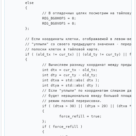
	else

	{

		// В отладочных целях посмотрим на тайловую карту без сдвигов...

		REG_BG0HOFS = 0;

		REG_BG0VOFS = 0;

	};

	// Если координаты клетки, отображаемой в левом-верхнем углу экрана

	// "уплыли" со своего предыдущего значения - перерисовываем нужные

	// полоски клеток в тайловой карте.

	if ( (old_tx != cur_tx) || (old_ty != cur_ty) || force_refill )

	{

		// Вычисляем разницу координат между предыдущим и текущим положением.

		int dtx = cur_tx - old_tx;

		int dty = cur_ty - old_ty;

		int dtxa = std::abs( dtx );

		int dtya = std::abs( dty );

		// Если "уплыли" по координатам слишком далеко или перерисовка полосками

		// будет нерациональна ввиду большой площади пересечения - включим

		// режим полной перерисовки.

		if ( (dtxa > 30) || (dtya > 20) || (dtxa * dtya > 30 * 20 / 4) )

		{

			force_refill = true;

		};

		if ( force_refill )

		{
