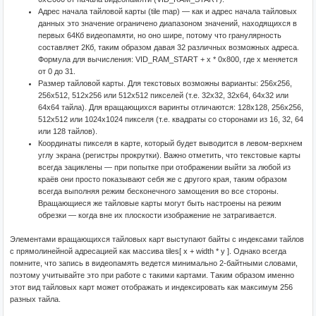
Адрес начала тайловой карты (tile map) — как и адрес начала тайловых
данных это значение ограничено диапазоном значений, находящихся в
первых 64Кб видеопамяти, но оно шире, потому что гранулярность
составляет 2Кб, таким образом давая 32 различных возможных адреса.
Формула для вычисления: VID_RAM_START + x * 0x800, где x меняется
от 0 до 31.
Размер тайловой карты. Для текстовых возможны варианты: 256x256,
256x512, 512x256 или 512x512 пикселей (т.е. 32x32, 32x64, 64x32 или
64x64 тайла). Для вращающихся варинты отличаются: 128x128, 256x256,
512x512 или 1024x1024 пикселя (т.е. квадраты со сторонами из 16, 32, 64
или 128 тайлов).
Координаты пикселя в карте, который будет выводится в левом-верхнем
углу экрана (регистры прокрутки). Важно отметить, что текстовые карты
всегда зациклены — при попытке при отображении выйти за любой из
краёв они просто показывают себя же с другого края, таким образом
всегда выполняя режим бесконечного замощения во все стороны.
Вращающиеся же тайловые карты могут быть настроены на режим
обрезки — когда вне их плоскости изображение не затрагивается.
Элементами вращающихся тайловых карт выступают байты с индексами тайлов
с прямолинейной адресацией как массива tiles[ x + width * y ]. Однако всегда
помните, что запись в видеопамять ведется минимально 2-байтными словами,
поэтому учитывайте это при работе с такими картами. Таким образом именно
этот вид тайловых карт может отображать и индексировать как максимум 256
разных тайла.