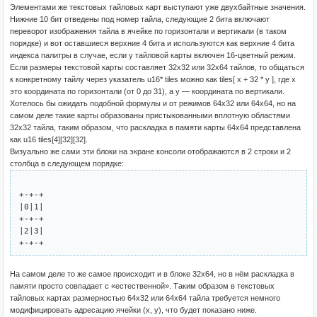
Элементами же текстовых тайловых карт выступают уже двухбайтные значения.
Нижние 10 бит отведены под номер тайла, следующие 2 бита включают
переворот изображения тайла в ячейке по горизонтали и вертикали (в таком
порядке) и вот оставшиеся верхние 4 бита и используются как верхние 4 бита
индекса палитры в случае, если у тайловой карты включен 16-цветный режим.
Если размеры текстовой карты составляет 32x32 или 32x64 тайлов, то общаться
к конкретному тайлу через указатель u16* tiles можно как tiles[ x + 32 * y ], где x
это координата по горизонтали (от 0 до 31), а y — координата по вертикали.
Хотелось бы ожидать подобной формулы и от режимов 64x32 или 64x64, но на
самом деле такие карты образованы пристыкованными вплотную областями
32x32 тайла, таким образом, что раскладка в памяти карты 64x64 представлена
как u16 tiles[4][32][32].
Визуально же сами эти блоки на экране консоли отображаются в 2 строки и 2
столбца в следующем порядке:
+-+-+

|0|1|

+-+-+

|2|3|

На самом деле то же самое происходит и в блоке 32x64, но в нём раскладка в
памяти просто совпадает с «естественной». Таким образом в текстовых
тайловых картах размерностью 64x32 или 64x64 тайла требуется немного
модифицировать адресацию ячейки (x, y), что будет показано ниже.