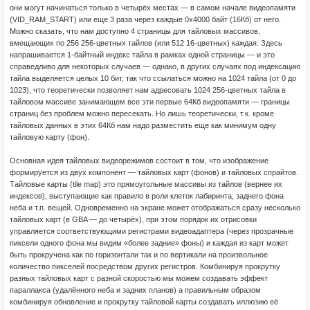
они могут начинаться только в четырёх местах — в самом начале видеопамяти
(VID_RAM_START) или еще 3 раза через каждые 0x4000 байт (16Кб) от него.
Можно сказать, что нам доступно 4 страницы для тайловых массивов,
вмещающих по 256 256-цветных тайлов (или 512 16-цветных) каждая. Здесь
напрашивается 1-байтный индекс тайла в рамках одной страницы — и это
справедливо для некоторых случаев — однако, в других случаях под индексацию
тайла выделяется целых 10 бит, так что ссылаться можно на 1024 тайла (от 0 до
1023), что теоретически позволяет нам адресовать 1024 256-цветных тайла в
тайловом массиве занимающем все эти первые 64Кб видеопамяти — границы
страниц без проблем можно пересекать. Но лишь теоретически, т.к. кроме
тайловых данных в этих 64Кб нам надо разместить еще как минимум одну
тайловую карту (фон).
Основная идея тайловых видеорежимов состоит в том, что изображение
формируется из двух компонент — тайловых карт (фонов) и тайловых спрайтов.
Тайловые карты (tile map) это прямоугольные массивы из тайлов (вернее их
индексов), выступающие как правило в роли клеток лабиринта, заднего фона
неба и т.п. вещей. Одновременно на экране может отображаться сразу несколько
тайловых карт (в GBA — до четырёх), при этом порядок их отрисовки
управляется соответствующими регистрами видеоадаптера (через прозрачные
пиксели одного фона мы видим «более задние» фоны) и каждая из карт может
быть прокручена как по горизонтали так и по вертикали на произвольное
количество пикселей посредством других регистров. Комбинируя прокрутку
разных тайловых карт с разной скоростью мы можем создавать эффект
параллакса (удалённого неба и задних планов) а правильным образом
комбинируя обновление и прокрутку тайловой карты создавать иллюзию её