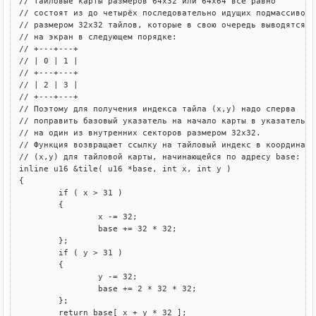
// Тайловые карты размеров 64x32 или 64x64 всё равно

// состоят из до четырёх последовательно идущих подмассивов 

// размером 32x32 тайлов, которые в свою очередь выводятся 

// на экран в следующем порядке:

// +---+---+

// | 0 | 1 |

// +---+---+

// | 2 | 3 |

// +---+---+

// Поэтому для получения индекса тайла (x,y) надо сперва 

// поправить базовый указатель на начало карты в указатель 

// на один из внутренних секторов размером 32x32.

// Функция возвращает ссылку на тайловый индекс в координатах
// (x,y) для тайловой карты, начинающейся по адресу base:

inline u16 &tile( u16 *base, int x, int y )

{

	if ( x > 31 )

	{

		x -= 32;

		base += 32 * 32;

	};

	if ( y > 31 )

	{

		y -= 32;

		base += 2 * 32 * 32;

	};

	return base[ x + y * 32 ];
