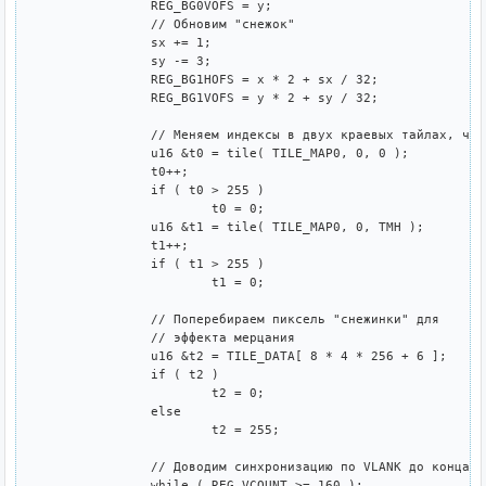
		REG_BG0VOFS = y;

		// Обновим "снежок"

		sx += 1;

		sy -= 3;

		REG_BG1HOFS = x * 2 + sx / 32;

		REG_BG1VOFS = y * 2 + sy / 32;

		// Меняем индексы в двух краевых тайлах, чтобы они выделялись на общем фоне

		u16 &t0 = tile( TILE_MAP0, 0, 0 );

		t0++;

		if ( t0 > 255 ) 

			t0 = 0;

		u16 &t1 = tile( TILE_MAP0, 0, TMH );

		t1++;

		if ( t1 > 255 ) 

			t1 = 0;

		// Поперебираем пиксель "снежинки" для

		// эффекта мерцания

		u16 &t2 = TILE_DATA[ 8 * 4 * 256 + 6 ];

		if ( t2 )

			t2 = 0;

		else

			t2 = 255;

		// Доводим синхронизацию по VLANK до конца.

		while ( REG_VCOUNT >= 160 );
