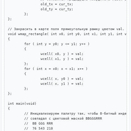
		old_tx = cur_tx;

		old_ty = cur_ty;

	};

};

// Закрасить в карте поля прямоугольную рамку цветом val.

void wmap_rectangle( int x0, int y0, int x1, int y1, int val 
{

	for ( int y = y0; y <= y1; y++ )

	{

		wcell( x0, y ) = val;

		wcell( x1, y ) = val;

	};

	for ( int x = x0; x < x1; x++ )

	{

		wcell( x, y0 ) = val;

		wcell( x, y1 ) = val;

	};

};

int main(void)

{

	// Инициализируем палитру так, чтобы 8-битный индекс цвета 

	// совпадал с цветовой маской BBGGGRRR

	//  BB GGG RRR

	//  76 543 210
