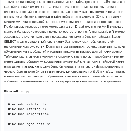
только небольшой кусок её отображения 31x21 тайла (ровно на 1 тайл больше по
каждой из осей, чем влезает на экран — именно столько может быть видно
одновременно тайлов если есть небольшая прокрутка). При помощи регистров
прокрутки и обрезки координат в тайловой карте по «модулю 32» мы сведем к
минимуму число операций, которые нужно выполнять для плавного скроллинга.
По большому игровому полю можно двигаться D-pad-ом, кнопки A и B включают
малое и большое ускорение прокрутки соответственно. А кнопками L и R можно
закрашивать клетки поля в центре экрана черными и белыми тайлами. Зажав
SELECT можно увидеть тайловую карту без прокруток, чтобы увидеть её
наполнение «как оно есть». Если при этом двигаться, то легко заметить полоски
обновления новых областей и оценить изящность трюка с другой точки зрения.
Тайловая карта, являясь «окном» в огромную карту поля, «прорублена» тем не
менее хитрым образом — координаты конкретной клетки поля в тайловой карте
никогда не плавают, как можно было бы ожидать, а являются фиксированными
через отбрасывание битов выше пятого, т.е. операциями x & 31 и y & 31. Плавают
в тайловой карте границы отображения, а не клетки поля. Таким образом мы и
добиваемся минимальных затрат на перерисовку тайловой карты в движении.
05_scroll_bg.cpp
#include <stdlib.h>

#include <string.h>

#include <algorithm>

#include "gba_defs.h"
