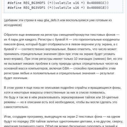
#define REG_BG3HOFS (*((volatile u16 *) 0x400001C))

(добавим эти строки в наш gba_defs.h или воспользуемся уже готовым из
исходников)
Обратите еще внимание на регистры смещения/прокрутки текстовых фонов —
их 4 пары для каждого. Регистры с буквой H — это горизонтальные координаты
пикселя фона, который будет отображаться в левом-верхнем углу экрана, а с
буквой V — соответственно вертикальные. Важно отметить, что число может
принимать отрицательные значения (фон при этом на экране будет уезжать
вниз-вправо). При этом регистры имеют только 10 значащих (нижних) бит, но это
не вызывает никаких проблем в силу природы целых отрицательных чисел на
основной массе компьютеров, включая GBA — спокойно присваивайте этим
регистрам любые и положительные и отрицательные значения — результат
будет логичным.
В этом уроке я еще пока не описываю подробно спрайты и вращающиеся фоны,
хотя и некоторые макросы ответственные за них в списке появились.
Не буду я так же в нём реализовывать зеркалирование тайлов или 16-цветные
режимы — но в описании есть всё необходимое, чтобы вы могли сделать это
самостоятельно.
Итак, создадим программу, выводящую на экран 2 текстовых фона — на одном
будут по порядку 256 тайлов залитых однотонными цветами, а на другом, сверху,
имитация падающего снега. DPad-ом можно бесконечно скроллить и задний и