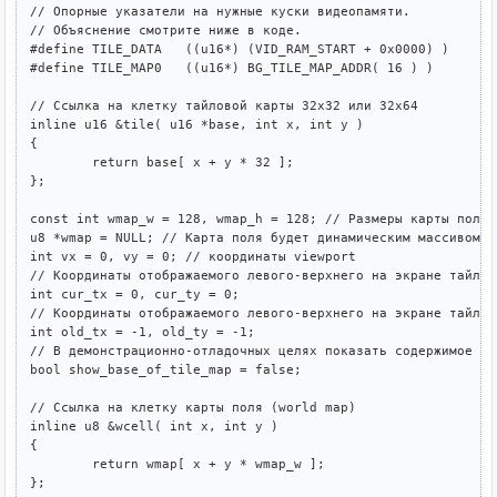
// Опорные указатели на нужные куски видеопамяти.

// Объяснение смотрите ниже в коде.

#define TILE_DATA   ((u16*) (VID_RAM_START + 0x0000) )

#define TILE_MAP0   ((u16*) BG_TILE_MAP_ADDR( 16 ) )

// Ссылка на клетку тайловой карты 32x32 или 32x64

inline u16 &tile( u16 *base, int x, int y )

{

	return base[ x + y * 32 ];

};

const int wmap_w = 128, wmap_h = 128; // Размеры карты поля 
u8 *wmap = NULL; // Карта поля будет динамическим массивом из
int vx = 0, vy = 0; // координаты viewport

// Координаты отображаемого левого-верхнего на экране тайла 
int cur_tx = 0, cur_ty = 0; 

// Координаты отображаемого левого-верхнего на экране тайла 
int old_tx = -1, old_ty = -1;

// В демонстрационно-отладочных целях показать содержимое та
bool show_base_of_tile_map = false;		 

// Ссылка на клетку карты поля (world map)

inline u8 &wcell( int x, int y )

{

	return wmap[ x + y * wmap_w ];

};
