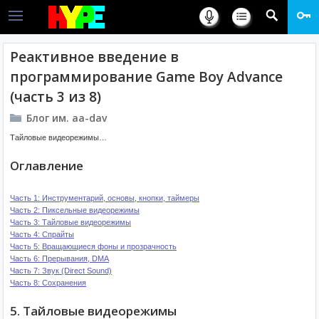
Реактивное введение в
программирование Game Boy Advance
(часть 3 из 8)
Блог им. aa-dav
Тайловые видеорежимы…
Оглавление
Часть 1: Инструментарий, основы, кнопки, таймеры
Часть 2: Пиксельные видеорежимы
Часть 3: Тайловые видеорежимы
Часть 4: Спрайты
Часть 5: Вращающиеся фоны и прозрачность
Часть 6: Прерывания, DMA
Часть 7: Звук (Direct Sound)
Часть 8: Сохранения
5. Тайловые видеорежимы