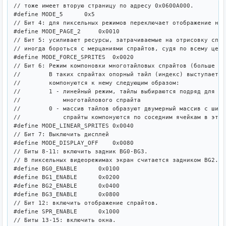
// тоже имеет вторую страницу по адресу 0x0600A000.

#define MODE_5      0x5

// Бит 4: для пиксельных режимов переключает отображение на 
#define MODE_PAGE_2     0x0010

// Бит 5: усиливает ресурсы, затрачиваемые на отрисовку спра
// иногда бороться с мерцаниями спрайтов, судя по всему цено
#define MODE_FORCE_SPRITES  0x0020

// Бит 6: Режим компоновки многотайловых спрайтов (больше че
//        В таких спрайтах опорный тайл (индекс) выступает в
//        компонуются к нему следующим образом:

//        1 - линейный режим, тайлы выбираются подряд для фо
//            многотайлового спрайта

//        0 - массив тайлов образуют двумерный массив с шири
//            спрайты компонуются по соседним ячейкам в этом
#define MODE_LINEAR_SPRITES 0x0040

// Бит 7: Выключить дисплей

#define MODE_DISPLAY_OFF    0x0080

// Биты 8-11: включить задник BG0-BG3. 

// В пиксельных видеорежимах экран считается задником BG2.

#define BG0_ENABLE      0x0100

#define BG1_ENABLE      0x0200

#define BG2_ENABLE      0x0400

#define BG3_ENABLE      0x0800

// Бит 12: включить отображение спрайтов.

#define SPR_ENABLE      0x1000

// Биты 13-15: включить окна.
