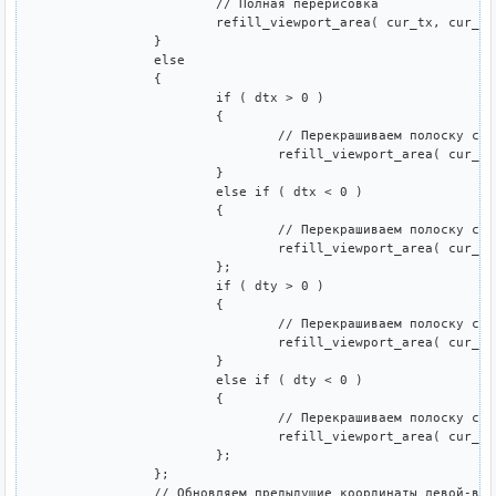
			// Полная перерисовка

			refill_viewport_area( cur_tx, cur_ty, cur_tx + 30, cur_ty + 20 );

		}

		else

		{

			if ( dtx > 0 )

			{

				// Перекрашиваем полоску справа

				refill_viewport_area( cur_tx + 30 - dtx + 1, cur_ty, cur_tx + 30, cur_ty + 20 );

			}

			else if ( dtx < 0 )

			{

				// Перекрашиваем полоску слева

				refill_viewport_area( cur_tx, cur_ty, cur_tx - dtx - 1, cur_ty + 20 );

			};

			if ( dty > 0 )

			{

				// Перекрашиваем полоску снизу

				refill_viewport_area( cur_tx, cur_ty + 20 - dty + 1, cur_tx + 30, cur_ty + 20 );

			}

			else if ( dty < 0 )

			{

				// Перекрашиваем полоску сверху

				refill_viewport_area( cur_tx, cur_ty, cur_tx + 30, cur_ty - dty - 1 );

			};

		};

		// Обновляем предыдущие координаты левой-верхней отображаемой клетки
