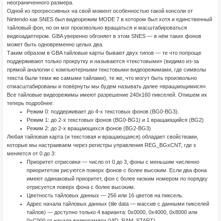
неограниченного размера.
Одной из прогрессивных на свой момент особенностью такой консоли от
Nintendo как SNES был видеорежим MODE 7 в котором был хотя и единственный
тайловый фон, но он мог произвольно вращаться и масштабироваться
видеоадаптером. GBA уверенно обгоняет в этом SNES — в нём таких фонов
может быть одновременно целых два.
Таким образом в GBA тайловые карты бывают двух типов — те что попроще
поддерживают только прокрутку и называются «текстовыми» (видимо из-за
прямой аналогии с компьютерными текстовыми видеорежимами, где символы
текста были теми же самыми тайлами), те же, что могут быть произвольно
отмасштабированы и повёрнуты мы будем называть далее «вращающимися».
Все тайловые видеорежимы имеют разрешение 240x160 пикселей. Опишем их
теперь подробнее:
Режим 0: поддерживает до 4-х текстовых фонов (BG0-BG3).
Режим 1: до 2-х текстовых фонов (BG0-BG1) и 1 вращающийся (BG2)
Режим 2: до 2-х вращающихся фонов (BG2-BG3)
Любая тайловая карта (и текстовая и вращающаяся) обладает свойствами,
которые мы настраиваем через регистры управления REG_BGxCNT, где x
меняется от 0 до 3:
Приоритет отрисовки — число от 0 до 3, фоны с меньшим численно
приоритетом рисуются поверх фонов с более высоким. Если два фона
имеют одинаковый приоритет, фон с более низким номером по порядку
отрисуется поверх фона с более высоким.
Цветность тайловых данных — 256 или 16 цветов на пиксель.
Адрес начала тайловых данных (tile data — массив с данными пикселей
тайлов) — доступно только 4 варианта: 0x0000, 0x4000, 0x8000 или
0xC000 от начала видеопамяти (VID_RAM_START).