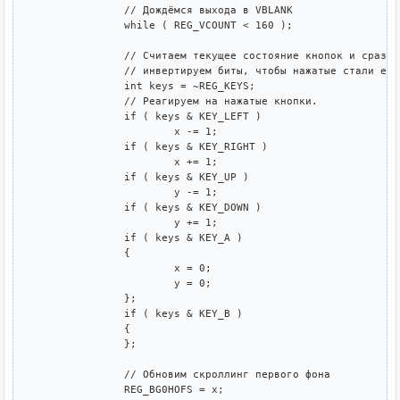
		// Дождёмся выхода в VBLANK

		while ( REG_VCOUNT < 160 );

		// Считаем текущее состояние кнопок и сразу

		// инвертируем биты, чтобы нажатые стали единицами.

		int keys = ~REG_KEYS;

		// Реагируем на нажатые кнопки.

		if ( keys & KEY_LEFT )

			x -= 1;

		if ( keys & KEY_RIGHT )

			x += 1;

		if ( keys & KEY_UP )

			y -= 1;

		if ( keys & KEY_DOWN )

			y += 1;

		if ( keys & KEY_A )

		{

			x = 0;

			y = 0;

		};

		if ( keys & KEY_B )

		{

		};

		// Обновим скроллинг первого фона

		REG_BG0HOFS = x;
