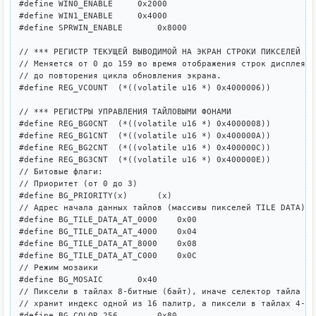
#define WIN0_ENABLE     0x2000

#define WIN1_ENABLE     0x4000

#define SPRWIN_ENABLE       0x8000

// *** РЕГИСТР ТЕКУЩЕЙ ВЫВОДИМОЙ НА ЭКРАН СТРОКИ ПИКСЕЛЕЙ

// Меняется от 0 до 159 во время отображения строк дисплея и
// до повторения цикла обновления экрана. 

#define REG_VCOUNT  (*((volatile u16 *) 0x4000006))

// *** РЕГИСТРЫ УПРАВЛЕНИЯ ТАЙЛОВЫМИ ФОНАМИ

#define REG_BG0CNT  (*((volatile u16 *) 0x4000008))

#define REG_BG1CNT  (*((volatile u16 *) 0x400000A))

#define REG_BG2CNT  (*((volatile u16 *) 0x400000C))

#define REG_BG3CNT  (*((volatile u16 *) 0x400000E))

// Битовые флаги:

// Приоритет (от 0 до 3)

#define BG_PRIORITY(x)      (x)

// Адрес начала данных тайлов (массивы пикселей TILE DATA)

#define BG_TILE_DATA_AT_0000    0x00

#define BG_TILE_DATA_AT_4000    0x04

#define BG_TILE_DATA_AT_8000    0x08

#define BG_TILE_DATA_AT_C000    0x0C

// Режим мозаики

#define BG_MOSAIC       0x40

// Пиксели в тайлах 8-битные (байт), иначе селектор тайла 

// хранит индекс одной из 16 палитр, а пиксели в тайлах 4-бит
#define BG_COLOR_256        0x80
