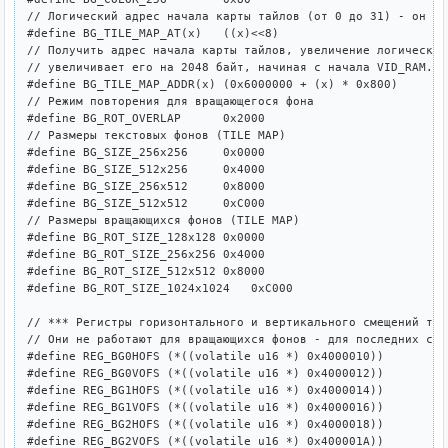
// Логический адрес начала карты тайлов (от 0 до 31) - он за
#define BG_TILE_MAP_AT(x)   ((x)<<8)

// Получить адрес начала карты тайлов, увеличение логического
// увеличивает его на 2048 байт, начиная с начала VID_RAM.

#define BG_TILE_MAP_ADDR(x) (0x6000000 + (x) * 0x800)

// Режим повторения для вращающегося фона

#define BG_ROT_OVERLAP      0x2000

// Размеры текстовых фонов (TILE MAP)

#define BG_SIZE_256x256     0x0000

#define BG_SIZE_512x256     0x4000

#define BG_SIZE_256x512     0x8000

#define BG_SIZE_512x512     0xC000

// Размеры вращающихся фонов (TILE MAP)

#define BG_ROT_SIZE_128x128 0x0000

#define BG_ROT_SIZE_256x256 0x4000

#define BG_ROT_SIZE_512x512 0x8000

#define BG_ROT_SIZE_1024x1024   0xC000

// *** Регистры горизонтального и вертикального смещений тек
// Они не работают для вращающихся фонов - для последних сущ
#define REG_BG0HOFS (*((volatile u16 *) 0x4000010))

#define REG_BG0VOFS (*((volatile u16 *) 0x4000012))

#define REG_BG1HOFS (*((volatile u16 *) 0x4000014))

#define REG_BG1VOFS (*((volatile u16 *) 0x4000016))

#define REG_BG2HOFS (*((volatile u16 *) 0x4000018))

#define REG_BG2VOFS (*((volatile u16 *) 0x400001A))
