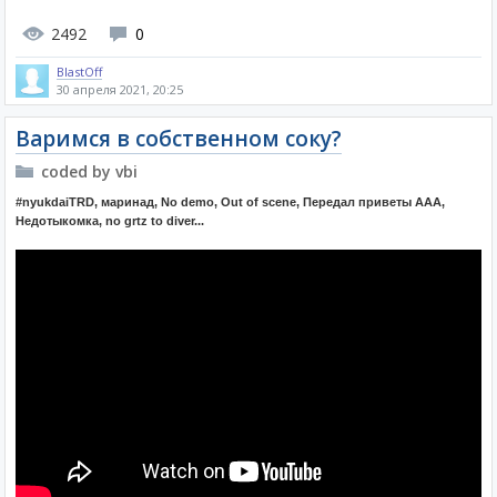
2492
0
BlastOff
30 апреля 2021, 20:25
Варимся в собственном соку?
coded by vbi
#nyukdaiTRD, маринад, No demo, Out of scene, Передал приветы ААА,
Недотыкомка, no grtz to diver...