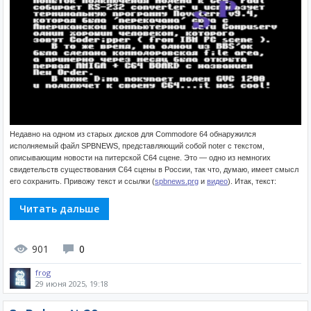
Недавно на одном из старых дисков для Commodore 64 обнаружился
исполняемый файл SPBNEWS, представляющий собой noter с текстом,
описывающим новости на питерской C64 сцене. Это — одно из немногих
свидетельств существования C64 сцены в России, так что, думаю, имеет смысл
его сохранить. Привожу текст и ссылки (
spbnews.prg
и
видео
). Итак, текст:
Читать дальше
901
0
frog
29 июня 2025, 19:18