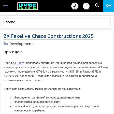
ZX Fake! на Chaos Constructions 2025
Development
Про идею
Идея «
ZX Fake!
» появилась спонтанно. Меня всегда привлекали советские
компьютеры; ещё в детстве с интересом изучал дампы в приложении к «Юному
технику», посвящённые ЮТ-88. Но в реальности и ЮТ-88, и Радио-86РК, и
БК-0010-01 (последний — главным образом из-за палитры) производили
отталкивающее впечатление.
Советские компьютеры можно разделить на три категории:
Имеющие исторический интерес доперестроечные;
Недоразвитые радиолюбительские;
Клоны «Спектрума», интересные коллекционерам и собирателям
исторических курьёзов.