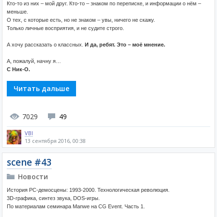
Кто-то из них – мой друг. Кто-то – знаком по переписке, и информации о нём –
меньше.
О тех, с которые есть, но не знаком – увы, ничего не скажу.
Только личные восприятия, и не судите строго.
А хочу рассказать о классных.
И да, ребят. Это – моё мнение.
А, пожалуй, начну я…
С Ник-О.
Читать дальше
7029
49
VBI
13 сентября 2016, 00:38
scene #43
Новости
История PC-демосцены: 1993-2000. Технологическая революция.
3D-графика, синтез звука, DOS-игры.
По материалам семинара Manwe на CG Event. Часть 1.