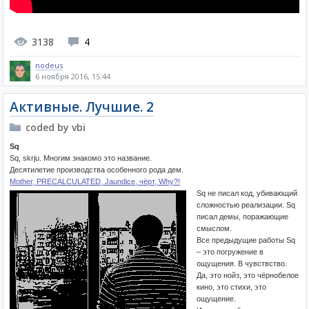
3138
4
nodeus
6 ноября 2016, 15:44
Активные. Лучшие. 2
coded by vbi
Sq
Sq, skrju. Многим знакомо это название.
Десятилетие производства особенного рода дем.
Mother, PRECALCULATED, Jaundice, чёрт, Why?!
Sq не писал код, убивающий
сложностью реализации. Sq
писал демы, поражающие
смыслом.
Все предыдущие работы Sq
– это погружение в
ощущения. В чувствство.
Да, это нойз, это чёрнобелое
кино, это стихи, это
ощущение.