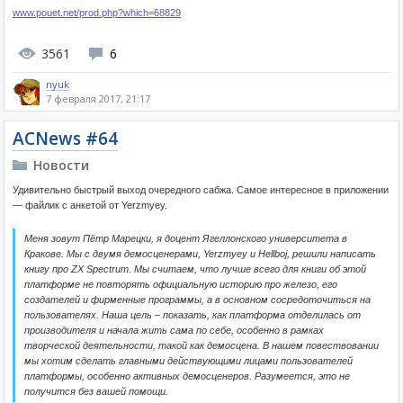
www.pouet.net/prod.php?which=68829
3561
6
nyuk
7 февраля 2017, 21:17
ACNews #64
Новости
Удивительно быстрый выход очередного сабжа. Самое интересное в приложении
— файлик с анкетой от Yerzmyey.
Меня зовут Пётр Марецки, я доцент Ягеллонского университета в
Кракове. Мы с двумя демосценерами, Yerzmyey и Hellboj, решили написать
книгу про ZX Spectrum. Мы считаем, что лучше всего для книги об этой
платформе не повторять официальную историю про железо, его
создателей и фирменные программы, а в основном сосредоточиться на
пользователях. Наша цель – показать, как платформа отделилась от
производителя и начала жить сама по себе, особенно в рамках
творческой деятельности, такой как демосцена. В нашем повествовании
мы хотим сделать главными действующими лицами пользователей
платформы, особенно активных демосценеров. Разумеется, это не
получится без вашей помощи.