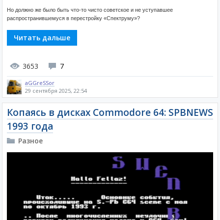
Но должно же было быть что-то чисто советское и не уступавшее
распространившемуся в перестройку «Спектруму»?
Читать дальше
3653
7
aGGreSSor
29 сентября 2025, 22:54
Копаясь в дисках Commodore 64: SPBNEWS
1993 года
Разное