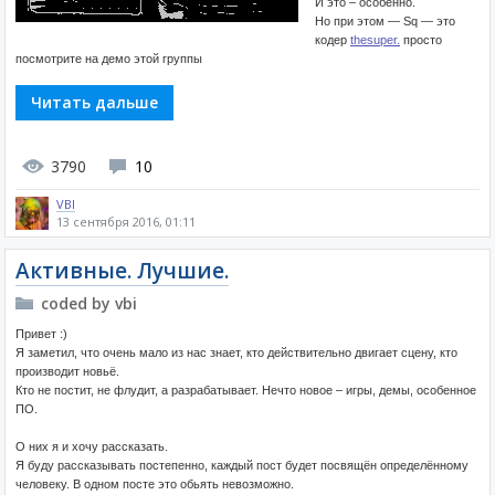
И это – особенно.
Но при этом — Sq — это
кодер
thesuper.
просто
посмотрите на демо этой группы
Читать дальше
3790
10
VBI
13 сентября 2016, 01:11
Активные. Лучшие.
coded by vbi
Привет :)
Я заметил, что очень мало из нас знает, кто действительно двигает сцену, кто
производит новьё.
Кто не постит, не флудит, а разрабатывает. Нечто новое – игры, демы, особенное
ПО.
О них я и хочу рассказать.
Я буду рассказывать постепенно, каждый пост будет посвящён определённому
человеку. В одном посте это обьять невозможно.