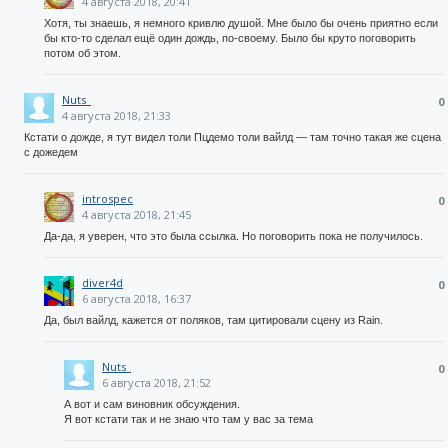
4 августа 2018, 20:41
Хотя, ты знаешь, я немного кривлю душой. Мне было бы очень приятно если
бы кто-то сделал ещё один дождь, по-своему. Было бы круто поговорить
потом об этом.
Nuts_
0
4 августа 2018, 21:33
Кстати о дожде, я тут видел толи Пцдемо толи вайлд — там точно такая же сцена
с дожедем
introspec
0
4 августа 2018, 21:45
Да-да, я уверен, что это была ссылка. Но поговорить пока не получилось.
diver4d
0
6 августа 2018, 16:37
Да, был вайлд, кажется от поляков, там цитировали сцену из Rain.
Nuts_
0
6 августа 2018, 21:52
А вот и сам виновник обсуждения.
Я вот кстати так и не знаю что там у вас за тема