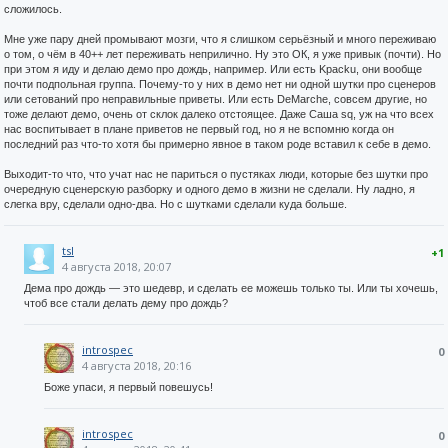
сложилось.
Мне уже пару дней промывают мозги, что я слишком серьёзный и много переживаю
о том, о чём в 40++ лет переживать неприлично. Ну это ОК, я уже привык (почти). Но
при этом я иду и делаю демо про дождь, например. Или есть Kpacku, они вообще
почти подпольная группа. Почему-то у них в демо нет ни одной шутки про сценеров
или сетований про неправильные приветы. Или есть DeMarche, совсем другие, но
тоже делают демо, очень от склок далеко отстоящее. Даже Саша sq, уж на что всех
нас воспитывает в плане приветов не первый год, но я не вспомню когда он
последний раз что-то хотя бы примерно явное в таком роде вставил к себе в демо.
Выходит-то что, что учат нас не париться о пустяках люди, которые без шутки про
очередную сценерскую разборку и одного демо в жизни не сделали. Ну ладно, я
слегка вру, сделали одно-два. Но с шутками сделали куда больше.
tsl
+1
4 августа 2018, 20:07
Дема про дождь — это шедевр, и сделать ее можешь только ты. Или ты хочешь,
чтоб все стали делать дему про дождь?
introspec
0
4 августа 2018, 20:16
Боже упаси, я первый повешусь!
introspec
0