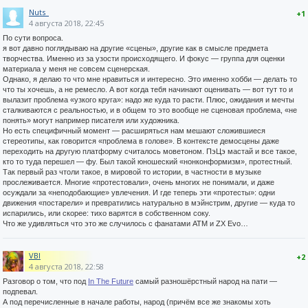
Nuts_
+1
4 августа 2018, 22:45
По сути вопроса.
я вот давно поглядываю на другие «сцены», другие как в смысле предмета
творчества. Именно из за узости происходящего. И фокус — группа для оценки
материала у меня не совсем сценерская.
Однако, я делаю то что мне нравиться и интересно. Это именно хобби — делать то
что ты хочешь, а не ремесло. А вот когда тебя начинают оценивать — вот тут то и
вылазит проблема «узкого круга»: надо же куда то расти. Плюс, ожидания и мечты
сталкиваются с реальностью, и в общем то это вообще не сценовая проблема, «не
понять» могут например писателя или художника.
Но есть специфичный момент — расширяться нам мешают сложившиеся
стереотипы, как говорится «проблема в голове». В контексте демосцены даже
переходить на другую платформу считалось моветоном. ПэЦэ мастай и все такое,
кто то туда перешел — фу. Был такой юношеский «нонконформизм», протестный.
Так первый раз чтоли такое, в мировой то истории, в частности в музыке
прослеживается. Многие «протестовали», очень многих не понимали, и даже
осуждали за «неподобающие» увлечения. И где теперь эти «протесты»: одни
движения «постарели» и превратились натурально в мэйнстрим, другие — куда то
испарились, или скорее: тихо варятся в собственном соку.
Что же удивляться что это же случилось с фанатами ATM и ZX Evo…
VBI
+2
4 августа 2018, 22:58
Разговор о том, что под
In The Future
самый разношёрстный народ на пати —
подпевал.
А под перечисленные в начале работы, народ (причём все же знакомы хоть