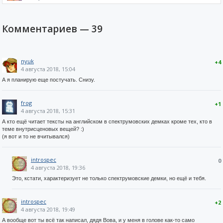
Комментариев —
39
nyuk
+4
4 августа 2018, 15:04
А я планирую еще постучать. Снизу.
frog
+1
4 августа 2018, 15:31
А кто ещё читает тексты на английском в спектрумовских демках кроме тех, кто в
теме внутрисценовых вещей? :)
(я вот и то не вчитывался)
introspec
0
4 августа 2018, 19:36
Это, кстати, характеризует не только спектрумовские демки, но ещё и тебя.
introspec
+2
4 августа 2018, 19:49
А вообще вот ты всё так написал, дядя Вова, и у меня в голове как-то само