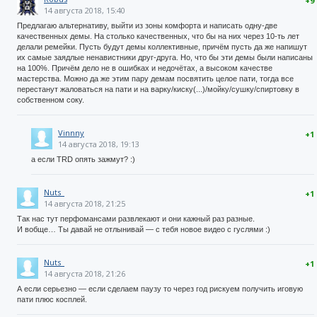
+9
14 августа 2018, 15:40
Предлагаю альтернативу, выйти из зоны комфорта и написать одну-две
качественных демы. На столько качественных, что бы на них через 10-ть лет
делали ремейки. Пусть будут демы коллективные, причём пусть да же напишут
их самые заядлые ненавистники друг-друга. Но, что бы эти демы были написаны
на 100%. Причём дело не в ошибках и недочётах, а высоком качестве
мастерства. Можно да же этим пару демам посвятить целое пати, тогда все
перестанут жаловаться на пати и на варку/киску(...)/мойку/сушку/спиртовку в
собственном соку.
Vinnny
+1
14 августа 2018, 19:13
а если TRD опять зажмут? :)
Nuts_
+1
14 августа 2018, 21:25
Так нас тут перфомансами развлекают и они кажный раз разные.
И вобще… Ты давай не отлынивай — с тебя новое видео с гуслями :)
Nuts_
+1
14 августа 2018, 21:26
А если серьезно — если сделаем паузу то через год рискуем получить иговую
пати плюс косплей.