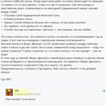
в уютное хобби без риска. Когда подготовка работ на компо происходит по принципу
«я привык что-то выставлять, чтобы это где-то показали». Как пенсионеры в
престарелом доме, собирающиеся на ежегодный традиционный пикник, решают
между собой:
— Я возьму свой традиционный яблочный пунш.
— А Клава возьмет кексы
— Жалко, Степан Иваныча больше нет в живых, он бы рыбы насолил.
— Ну, надеюсь, хоть демку кто-то сделает
— И работ бы еще кто нарисовал. Цветных, с текстурками, как мы любим.
…
Это очень понятно всё. Это приятно и уютно, но именно это и вымораживает год за
годом. И вот уже на очередном старперском пикнике осатаневший от
бессмысленности Федот Дмитрич стучит артритным кулаком в морду санитару,
плюет в кексы и достает косяк. Все в шоке, привычный уклад зашатался — ведь что
самое страшное? Самое страшное то, что всем понятно, что как прежде — уже не
будет.
В этом году условный «Федот Дмитрич» нашей демосцены впервые за долгое время
слегка пробудился от феназепамного равнодушия. Не нравится «Федот Дмитрич»,
хочется понятного и красивого? Вы все знаете, что делать.
Продолжая мысль, к вопросу «Где Kpacku, Rain, Across, Break?» я бы добавил
вопрос:
Где VBI?
VBI
+3
5 августа 2018, 00:06
Ему почему то не уютно