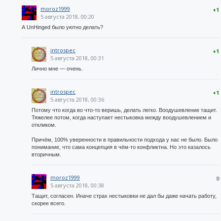
moroz1999
+1
5 августа 2018, 00:20
А UnHinged было уютно делать?
introspec
+1
5 августа 2018, 00:31
Лично мне — очень.
introspec
+1
5 августа 2018, 00:36
Потому что когда во что-то веришь, делать легко. Воодушевление тащит.
Тяжелее потом, когда наступает нестыковка между воодушевлением и
откликом.
Причём, 100% уверенности в правильности подхода у нас не было. Было
понимание, что сама концепция в чём-то конфликтна. Но это казалось
вторичным.
moroz1999
0
5 августа 2018, 00:38
Тащит, согласен. Иначе страх нестыковки не дал бы даже начать работу,
скорее всего.