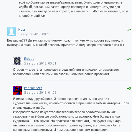
ещё по-более как от mason/asama взвыть. Благо хоть оператор есть
идейный, согласный лазить среди проводов и находить студии для
съёмок. Так что дело не в «прёт», а в «могёт»… Ибо, если «могёт», то и
«попрёт» ещё как…
Nuts_
+2
5 августа 2018, 00:10
Без риска??? Да тут как по минному полю… точнее — по коровьему полю, и
никогда не знаешь с какой стороны прилетит. А ведь сторон то всего 4 как бы.
Robus
+1
5 августа 2018, 00:31
Сторон — шесть, а прилетает с седьмой, вот и приходится закрыться
бронированными стенами, но сквозь щели всё равно протекает…
moroz1999
+3
5 августа 2018, 01:06
Я имел ввиду другой риск. Это понятие лично для меня идет из
художественной части, но оно относится в принципе к любым авторам. Если
очень кратко и грубо:
Изобразительное искусство постепенно теряло реалистичность как
самоцель и всё больше отображало мир художника. Чем больше мира
художника — тем круче. На практике это означает, что художнику надо
открыть свои самые сокровенные стороны публике, а это — риск быть
непонятым и непринятым. И чем сокровеннее, тем выше риск.