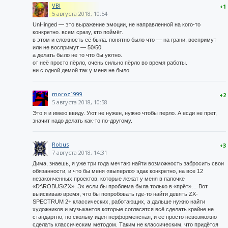
VBI
+1
5 августа 2018, 10:54
UnHinged — это выражение эмоции, не направленной на кого-то
конкретно. всем сразу, кто поймёт.
в этом и сложность её была. понятно было что — на грани, воспримут
или не воспримут — 50/50.
а делать было не то что бы уютно.
от неё просто пёрло, очень сильно пёрло во время работы.
ни с одной демой так у меня не было.
moroz1999
+2
5 августа 2018, 10:58
Это я и имею ввиду. Уют не нужен, нужно чтобы перло. А есди не прет,
значит надо делать как-то по-другому.
Robus
+3
7 августа 2018, 14:31
Дима, знаешь, я уже три года мечтаю найти возможность забросить свои
обязанности, и что бы меня «выперло» эдак конкретно, на все 12
незаконченных проектов, которые лежат у меня в папочке
«D:\ROBUS\ZX». Эх если бы проблема была только в «прёт»… Вот
выискиваю время, что бы попробовать где-то найти девять ZX-
SPECTRUM 2+ классических, работающих, а дальше нужно найти
художников и музыкантов которые согласятся всё сделать крайне не
стандартно, по скольку идея перформенсная, и её просто невозможно
сделать классическим методом. Таким не классическим, что придётся