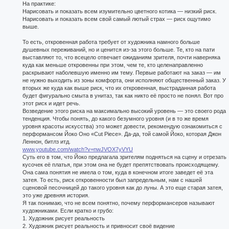
На практике:
Нарисовать и показать всем изумительно цветного котика — низкий риск.
Нарисовать и показать всем свой самый лютый страх — риск ощутимо
выше.
То есть, откровенная работа требует от художника намного больше
душевных переживаний, но и ценится из-за этого больше. Те, кто на пати
выставляют то, что всецело отвечает ожиданиям зрителя, почти наверняка
куда как меньше откровенны при этом, чем те, кто целенаправленно
раскрывают наболевшую именно им тему. Первые работают на заказ — им
не нужно выходить из зоны комфорта, они исполняют общественный заказ. У
вторых же куда как выше риск, что их откровенная, выстраданная работа
будет фигурально смыта в унитаз, так как никто её просто не понял. Вот про
этот риск и идет речь.
Возведение этого риска на максимально высокий уровень — это своего рода
тенденция. Чтобы понять, до какого безумного уровня (и в то же время
уровня красоты искусства) это может довести, рекомендую ознакомиться с
перформансом Йоко Оно «Cut Piece». Да-да, той самой Йоко, которая Джон
Леннон, битлз итд.
www.youtube.com/watch?v=nwJVOX7yVYU
Суть его в том, что Йоко предлагала зрителям подняться на сцену и отрезать
кусочек её платья, при этом она не будет препятствовать происходящему.
Она сама понятия не имела о том, куда в конечном итоге заведет её эта
затея. То есть, риск откровенности был запредельным, нам с нашей
сценовой песочницей до такого уровня как до луны. А это еще старая затея,
это уже древняя история.
Я так понимаю, что не всем понятно, почему перформансеров называют
художниками. Если кратко и грубо:
1. Художник рисует реальность
2. Художник рисует реальность и привносит своё видение