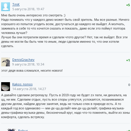
TmK
+5
5 августа 2018, 19:47
Мне было очень интересно это смотреть :)
Надо понимать что у каждого демо может быть свой зритель. Мы все разные. Ничего
хорошего из попыток угодить всем, достучаться до каждого не выйдет. А молчать,
зажимать в себе то что хочется сказать и показать, даже если это поймут полтора
человека лучше?
Лучше бы они потратили время и сделали чтото другое? Нет, так не выйдет. Все эти
демы не могли бы быть чем то иным, люди сделали именно то, что они хотели
сделать.
DenisGrachev
+1
9 августа 2018, 10:34
этот дядя вова сломался, несите нового!
Kakos_nonos
0
14 августа 2018, 14:27
А давайте сделаем ретропаузу. Пусть в 2019 году не будет zx пати, ни дихальта, на
цц, ни мм. Сделаем отдых, пусть все споры улягутся, успокаятся, позанимаемся
другим делом, найдем другие занятия, ведь не только спек в природе есть. А то
каждый год все одинаково — мм-дх-цц-дхлайт-мм-дх-цц-дхлайт, графика-музыка-
демы-графика-музыка-демы, бесконечный круг, надо что-то поменять, выйти из зоны
комфорта, сделать встряску.
Robus