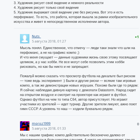
3. Художник рисует своё видение и немного реальности
4. Художник рисует только своё видение
5. Художник выражает своё видение уже без рисунка. Вот это и есть
перформанс. То есть, это работа, которая вышла за рамки изобразительного
искусства и живет в непосредственном исполнении автора.
Nuts_
+1
5 августа 2018, 01:27
Мысль понял. Единственное, что отмечу — люди таки знали что шли на
перфоманс, а не на графикс компо ;)
И что меня смущает — данные художники жизнь свою этому посвящают
целиком, а у нас хобби. Не все могут себе позволить этим хобби
рисковать, но как бы никто и не запрещает.
Пожалуй можно сказать что просмотр футбола на дихальте был риском
— тоже ведь эксперимент :) Были и другие риски — всякие там игровые
компо, а так же демонстрации новых игрушек. Похоже были где то рядом:
Я сейчас наблюдаю дивную картину с демопати Datastorm. Народ сидит
на открытом воздухе и смотрит на проекторе как играют в футбол.
Однако футбол на чем то типа С64, автор присутствует. Но играют
участники из зрителей — идет турнир. Другие зрители ликуют, ажно поют
гимн СССР. А уровень то наш — ходили буквально рядом.
moroz1999
0
5 августа 2018, 01:33
Мы с нашим графикс компо действительно бесконечно далеко от
откровенности в большинстве случаев. А никто не ограничивает, так-то.