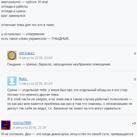
виртуально) — срётся. И опа!
отсюда и работы.
отсюда и срачи.
круг замкнулся.
отличная тема для тех кто в теме.
у остальных — отвержение.
есть такое слово украинское — ГНЫДНЫК.
introspec
0
4 августа 2018, 23:04
Гныднык — тряпьё, барахло, запущенное неубранное помещение.
Nuts_
0
5 августа 2018, 00:04
Срачи — отдельная тебя. у меня был про это отдельный абзац но я его стер
потому что немного другая тема.
Я в этой части не уверен, и не знаю как в таком случае работает психология —
но как раз мне кажется проблема как раз в том что знакомы, с незнакомыми «в
доску» так себя не ведут, т.к. банально не знают на что могут нарваться.
moroz1999
+3
4 августа 2018, 23:29
Я не согласен. Дно — это когда демосцена, искусство по своей сути, превращается