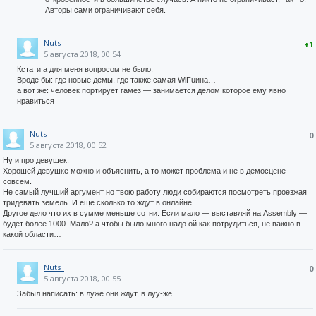
Авторы сами ограничивают себя.
Nuts_
+1
5 августа 2018, 00:54
Кстати а для меня вопросом не было.
Вроде бы: где новые демы, где также самая WiFuина…
а вот же: человек портирует гамез — занимается делом которое ему явно
нравиться
Nuts_
0
5 августа 2018, 00:52
Ну и про девушек.
Хорошей девушке можно и объяснить, а то может проблема и не в демосцене
совсем.
Не самый лучший аргумент но твою работу люди собираются посмотреть проезжая
тридевять земель. И еще сколько то ждут в онлайне.
Другое дело что их в сумме меньше сотни. Если мало — выставляй на Assembly —
будет более 1000. Мало? а чтобы было много надо ой как потрудиться, не важно в
какой области…
Nuts_
0
5 августа 2018, 00:55
Забыл написать: в луже они ждут, в луу-же.