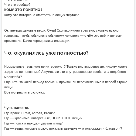
Что это вообще?
КОМУ ЭТО ПОНЯТНО?
Кому это интересно смотреть, в общих чертах?
…
Ок, внутрисценовые вещи. Окей! Сколько нужно времени, сколько нужно
говорить, что-бы обьяснить обычному человеку — о чём это всё, и почему
произошло. Какие корни релиза или акции.
Чо, окуклились уже полностью?
Нормальные темы уже не интересуют? Только внутрисценовые, никому кроме
задротов не понятные? А нужны ли эти внутрисценовые «события» подобного
масштаба?
Оцените, за какой период времени произошли перечисленные в первой строке
вещи.
Все погрязли в склоках.
…
Чушь какая-то.
Где Kpacku, Rain, Across, Break?
Где — красивые, интересные, ПОНЯТНЫЕ вещи?
Где — поиск и находки, дизайн и код?
Где — вещи, которые можно показать девушке — и она скажет «Красиво!»?