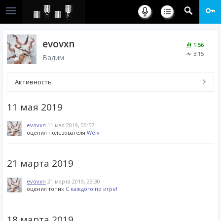
evovxn
1.56
3.15
Вадим
Активность
11 мая 2019
evovxn
11 мая 2019, 00:57
оценил пользователя
Weiv
21 марта 2019
evovxn
21 марта 2019, 23:30
оценил топик
С каждого по игре!
18 марта 2019