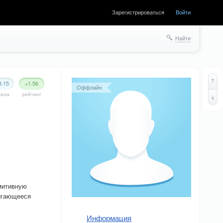
Зарегистрироваться
Войти
Найти
3.15
+1.56
Оффлайн
сила
рейтинг
митивную
вигающееся
Информация