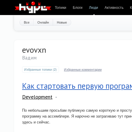
Топики
Блоги
Люди
Активность
К
Все
Онлайн
Новые
evovxn
Вадим
Избранные топики (2)
Избранные комментарии
Как стартовать первую програ
Development
По небольшим просьбам публикую самую короткую и просту
программу на ассемблере. Я нарочно не затрагиваю тут при
здесь и сейчас.