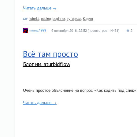
Читать дальше →
tutorial
,
coding
,
beginner
,
туториал
,
Кодинг
moroz1999
9 сентября 2016, 22:52
[просмотров: 14431]
2
Всё там просто
Блог им. aturbidflow
Очень простое объяснение на вопрос «Как кодить под спек»
Читать дальше →