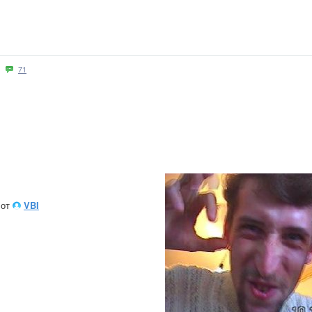
71
 от
VBI