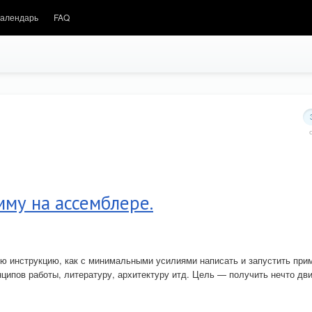
алендарь
FAQ
мму на ассемблере.
ю инструкцию, как с минимальными усилиями написать и запустить при
нципов работы, литературу, архитектуру итд. Цель — получить нечто д