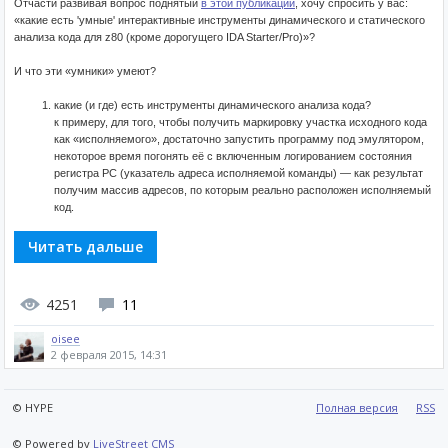
Отчасти развивая вопрос поднятый
в этой публикации
, хочу спросить у вас:
«какие есть 'умные' интерактивные инструменты динамического и статического
анализа кода для z80 (кроме дорогущего IDA Starter/Pro)»?
И что эти «умники» умеют?
какие (и где) есть инструменты динамического анализа кода?
к примеру, для того, чтобы получить маркировку участка исходного кода
как «исполняемого», достаточно запустить программу под эмулятором,
некоторое время погонять её с включенным логированием состояния
регистра PC (указатель адреса исполняемой команды) — как результат
получим массив адресов, по которым реально расположен исполняемый
код.
Читать дальше
4251
11
oisee
2 февраля 2015, 14:31
© HYPE
Полная версия
RSS
© Powered by
LiveStreet CMS