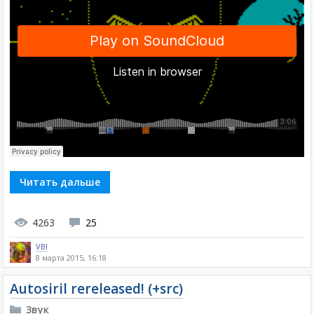
Читать дальше
4263
25
VBI
8 марта 2015, 16:18
Autosiril rereleased! (+src)
Звук