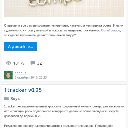
Отгремели все самые крупные летние пати, наступила неспешная осень. И если
художники с хитрой ухмылкой и искоса посматривают на конкурс
Out of compo
,
то куда же музыканты девают свой лихой задор?
А давайте...
10179
32
nodeus
6 октября 2016, 22:23
1tracker v0.25
Звук
1tracker, экспериментальный кроссплатформенный мультитрекер, уже несколько
лет играющий роль подпольного конкурента давно не обновляющейся Beepola,
докатился до версии 0.25.
Редактор понемногу разворачивается к пользователю лицом. Произведён