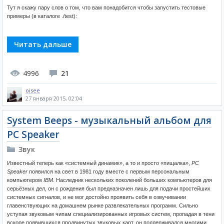
Тут я скажу пару слов о том, что вам понадобится чтобы запустить тестовые
примеры (в каталоге ./test):
Читать дальше
4996
21
oisee
27 января 2015, 02:04
System Beeps - музыкальный альбом для
PC Speaker
Звук
Известный теперь как «системный динамик», а то и просто «пищалка»,
PC
Speaker
появился на свет в 1981 году вместе с первым персональным
компьютером
IBM
. Наследник нескольких поколений больших компьютеров для
серьёзных дел, он с рождения был предназначен лишь для подачи простейших
системных сигналов, и не мог достойно проявить себя в озвучивании
главенствующих на домашнем рынке развлекательных программ. Сильно
уступая звуковым чипам специализированных игровых систем, пропадая в тени
вскоре появившихся продвинутых звуковых карт, он поддерживался многими