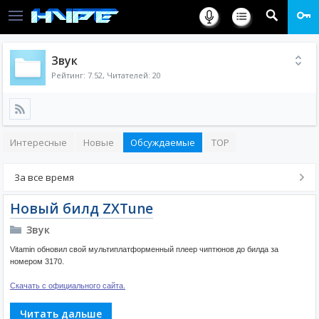
Звук
Рейтинг:
7.52
, Читателей: 20
Интересные
Новые
Обсуждаемые
TOP
За все время
Новый билд ZXTune
Звук
Vitamin обновил свой мультиплатформенный плеер чиптюнов до билда за
номером 3170.
Скачать с официального сайта.
Читать дальше