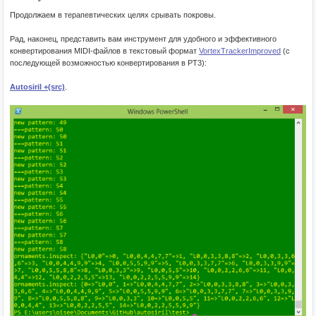
Продолжаем в терапевтических целях срывать покровы.
Рад, наконец, представить вам инструмент для удобного и эффективного
конвертирования MIDI-файлов в текстовый формат
VortexTrackerImproved
(с
последующей возможностью конвертирования в PT3):
Autosiril +(src)
.