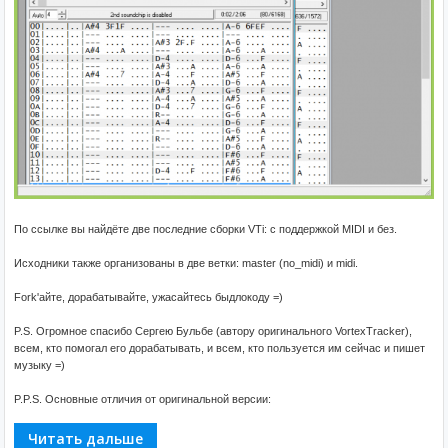
По ссылке вы найдёте две последние сборки VTi: с поддержкой MIDI и без.
Исходники также организованы в две ветки: master (no_midi) и midi.
Fork'айте, дорабатывайте, ужасайтесь быдлокоду =)
P.S. Огромное спасибо Сергею Бульбе (автору оригинального VortexTracker),
всем, кто помогал его дорабатывать, и всем, кто пользуется им сейчас и пишет
музыку =)
P.P.S. Основные отличия от оригинальной версии:
Читать дальше