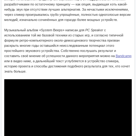
разработчиками по остаточному принципу — как опция, выдающая хоть какой-
нибудь звук при отсутствии лучших альтернатив. За нечастыми исключениями,
через спикер проигрывались грубо упрощённые, полностью одноголосые версии
мелодий, изначально сочинённых для гораздо более мощных устройств.
Музыкальный альбом «System Beeps» написан для
PC Speaker
с
использованием той же базовой техники из старых игр, и согласно типичной
формуле ретро-компьютерного около-демосценового творчества призван
раскрыть многие годы оставшийся неисследованным потенциал этого
простейшего звукового устройства. Собственно послушать результат и
составить своё мнение об успешности данного мероприятия можно на
Bandcamp
или в видео ниже, а дальнейший текст углубляется в устройство спикера,
историю проекта и способы достижения подобного результата для тех, кто хочет
знать больше.