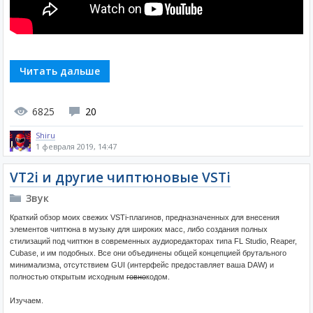
Читать дальше
6825
20
Shiru
1 февраля 2019, 14:47
VT2i и другие чиптюновые VSTi
Звук
Краткий обзор моих свежих VSTi-плагинов, предназначенных для внесения
элементов чиптюна в музыку для широких масс, либо создания полных
стилизаций под чиптюн в современных аудиоредакторах типа FL Studio, Reaper,
Cubase, и им подобных. Все они объединены общей концепцией брутального
минимализма, отсутствием GUI (интерфейс предоставляет ваша DAW) и
полностью открытым исходным
говно
кодом.
Изучаем.