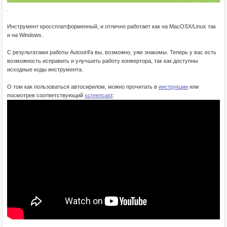
.
Инструмент кроссплатформенный, и отлично работает как на MacOSX/Linux так
и на Windows.
С результатами работы Autosiril'а вы, возможно, уже знакомы. Теперь у вас есть
возможность исправить и улучшить работу конвертора, так как доступны
исходные коды инструмента.
О том как пользоваться автосирилом, можно прочитать в
инструкции
или
посмотрев соответствующий
screencast
: