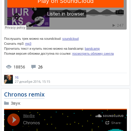
Послушать трек можно на soundcloud:
soundcloud
Скачать mp3:
mp3
Прочитать текст и купить песню можно на bandcamp:
bandcamp
Полная версия обложки доступна по ссылке:
посмотреть обложку сингла
18856
26
sq
27 декабря 2016, 15:15
Chronos remix
Звук