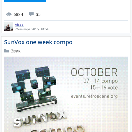
6884
35
oisee
26 января 2015, 18:54
SunVox one week compo
Звук