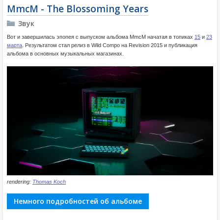
MmcM - The Blossoming Years
Звук
Вот и завершилась эпопея с выпуском альбома MmcM начатая в топиках
15
и
23
марта
. Результатом стал релиз в Wild Compo на Revision 2015 и публикация
альбома в основных музыкальных магазинах.
rendering:
Thomas Koch
Немного подробностей об альбоме