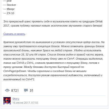
— prdr
— Stocker
— tBeepr
— ZX-10
Это прекрасный шанс проявить себя в музыкальном компо на грядущем DiHalt
2017, сразив публику наповал новым экзотическим звучанием старого бипера!
Скачать и начать
.
Краткое руководство по выживанию в условиях отсутствия ордер-листа. На
замену ему предлагается концепция блоков. Можно отмечать границы блоков
произвольной длины, нажимая Space на любой строке. Удобно использовать
классические 16, 32 или 64 строк. Список блоков виден в правой части экрана,
также можно присвоить текущему блоку имя по Ctrl+F. Операции выделения,
такие как Ctrl+A и Ctrl+L, сначала применяются к текущему блоку, потом к
треку целиком. Между блоками доступен быстрый переход по
Ctrl+PageUp/Down. Чтобы скроллинг и соседние блоки не мешали
сосредоточиться, доступен режим ограниченной видимости, включаемый и
выключаемый по Ctrl+F1.
8721
31
Shiru
16 июня 2017, 07:55