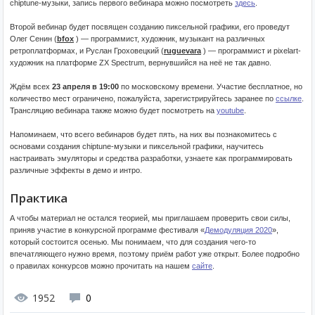
chiptune-музыки, запись первого вебинара можно посмотреть
здесь
.
Второй вебинар будет посвящен созданию пиксельной графики, его проведут
Олег Сенин (
bfox
) — программист, художник, музыкант на различных
ретроплатформах, и Руслан Гроховецкий (
ruguevara
) — программист и pixelart-
художник на платформе ZX Spectrum, вернувшийся на неё не так давно.
Ждём всех
23 апреля в 19:00
по московскому времени. Участие бесплатное, но
количество мест ограничено, пожалуйста, зарегистрируйтесь заранее по
ссылке
.
Трансляцию вебинара также можно будет посмотреть на
youtube
.
Напоминаем, что всего вебинаров будет пять, на них вы познакомитесь с
основами создания chiptune-музыки и пиксельной графики, научитесь
настраивать эмуляторы и средства разработки, узнаете как программировать
различные эффекты в демо и интро.
Практика
А чтобы материал не остался теорией, мы приглашаем проверить свои силы,
приняв участие в конкурсной программе фестиваля «
Демодуляция 2020
»,
который состоится осенью. Мы понимаем, что для создания чего-то
впечатляющего нужно время, поэтому приём работ уже открыт. Более подробно
о правилах конкурсов можно прочитать на нашем
сайте
.
1952
0