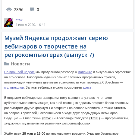
2896
0
bfox
4 июня 2020, 16:44
Музей Яндекса продолжает серию
вебинаров о творчестве на
ретрокомпьютерах (выпуск 7)
Новости
На прошлой неделе
мы продолжили разговор о
маппинге
и визуальных эффектах
на его основе. Разобрали один из самых сложных программных трюков,
позволяющий увеличить цветовые возможности компьютера ZX Spectrum —
мультиколор
. Запись вебинара можно посмотреть
здесь
.
В седьмом вебинаре мы завершим тему маппинга: узнаем, что такое
субпиксельная оптимизация, как с её помощью сделать эффект более плавным,
рассмотрим другие формулы и эффекты на основе маппинга, а также ответим
на вопросы зрителей, накопившиеся в ходе двух предыдущих вебинаров.
Ведущие — Олег Сенин (
bfox
) и Александр Солодков (
TmK
) — программисты,
художники, музыканты на различных ретроплатформах.
Ждём всех
28 мая в 19:00
по московскому времени. Участие бесплатное,