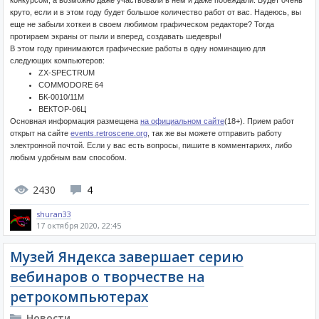
конкурсом, а возможно даже участвовали в нём и даже побеждали. Будет очень
круто, если и в этом году будет большое количество работ от вас. Надеюсь, вы
еще не забыли хоткеи в своем любимом графическом редакторе? Тогда
протираем экраны от пыли и вперед, создавать шедевры!
В этом году принимаются графические работы в одну номинацию для
следующих компьютеров:
ZX-SPECTRUM
COMMODORE 64
БК-0010/11М
ВЕКТОР-06Ц
Основная информация размещена
на официальном сайте
(18+). Прием работ
открыт на сайте
events.retroscene.org
, так же вы можете отправить работу
электронной почтой. Если у вас есть вопросы, пишите в комментариях, либо
любым удобным вам способом.
2430
4
shuran33
17 октября 2020, 22:45
Музей Яндекса завершает серию
вебинаров о творчестве на
ретрокомпьютерах
Новости