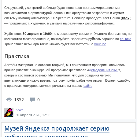
Следующий, уже третий вебинар будет посвящен программированию: мы
познакомимся с архитектурой, основными средствами разработки и изучим
систему команд компьютера ZX-Spectrum. Вебинар проведёт Олег Сенин (
bfox
)
— программист, художник, музыкант на различных ретроплатформах.
Ждём всех
30 апреля в 19:00
по московскому времени. Участие бесплатное, но
количество мест ограничено, пожалуйста, зарегистрируйтесь заранее по
ссылке
.
Трансляцию вебинара также можно будет посмотреть на
youtube
.
Практика
А чтобы материал не остался теорией, мы приглашаем проверить свои силы,
приняв участие в конкурсной программе фестиваля «
Демодуляция 2020
»,
который состоится осенью. Мы понимаем, что для создания чего-то
впечатляющего нужно время, поэтому приём работ уже открыт. Более подробно
о правилах конкурсов можно прочитать на нашем
сайте
.
1852
0
bfox
30 апреля 2020, 12:18
Музей Яндекса продолжает серию