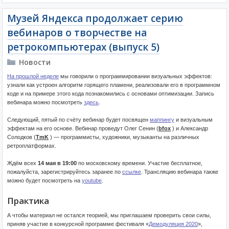
Музей Яндекса продолжает серию
вебинаров о творчестве на
ретрокомпьютерах (выпуск 5)
Новости
На прошлой неделе
мы говорили о программировании визуальных эффектов:
узнали как устроен алгоритм горящего пламени, реализовали его в программном
коде и на примере этого кода познакомились с основами оптимизации. Запись
вебинара можно посмотреть
здесь
.
Следующий, пятый по счёту вебинар будет посвящен
маппингу
и визуальным
эффектам на его основе. Вебинар проведут Олег Сенин (
bfox
) и Александр
Солодков (
TmK
) — программисты, художники, музыканты на различных
ретроплатформах.
Ждём всех
14 мая в 19:00
по московскому времени. Участие бесплатное,
пожалуйста, зарегистрируйтесь заранее по
ссылке
. Трансляцию вебинара также
можно будет посмотреть на
youtube
.
Практика
А чтобы материал не остался теорией, мы приглашаем проверить свои силы,
приняв участие в конкурсной программе фестиваля «
Демодуляция 2020
»,