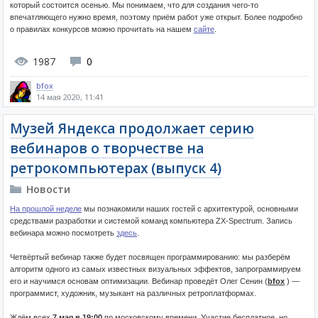
который состоится осенью. Мы понимаем, что для создания чего-то
впечатляющего нужно время, поэтому приём работ уже открыт. Более подробно
о правилах конкурсов можно прочитать на нашем
сайте
.
1987
0
bfox
14 мая 2020, 11:41
Музей Яндекса продолжает серию
вебинаров о творчестве на
ретрокомпьютерах (выпуск 4)
Новости
На прошлой неделе
мы познакомили наших гостей с архитектурой, основными
средствами разработки и системой команд компьютера ZX-Spectrum. Запись
вебинара можно посмотреть
здесь
.
Четвёртый вебинар также будет посвящен программированию: мы разберём
алгоритм одного из самых известных визуальных эффектов, запрограммируем
его и научимся основам оптимизации. Вебинар проведёт Олег Сенин (
bfox
) —
программист, художник, музыкант на различных ретроплатформах.
Ждём всех
7 мая в 19:00
по московскому времени. Участие бесплатное, но