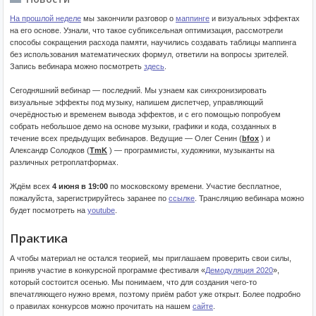
На прошлой неделе
мы закончили разговор о
маппинге
и визуальных эффектах
на его основе. Узнали, что такое субпиксельная оптимизация, рассмотрели
способы сокращения расхода памяти, научились создавать таблицы маппинга
без использования математических формул, ответили на вопросы зрителей.
Запись вебинара можно посмотреть
здесь
.
Сегодняшний вебинар — последний. Мы узнаем как синхронизировать
визуальные эффекты под музыку, напишем диспетчер, управляющий
очерёдностью и временем вывода эффектов, и с его помощью попробуем
собрать небольшое демо на основе музыки, графики и кода, созданных в
течение всех предыдущих вебинаров. Ведущие — Олег Сенин (
bfox
) и
Александр Солодков (
TmK
) — программисты, художники, музыканты на
различных ретроплатформах.
Ждём всех
4 июня в 19:00
по московскому времени. Участие бесплатное,
пожалуйста, зарегистрируйтесь заранее по
ссылке
. Трансляцию вебинара можно
будет посмотреть на
youtube
.
Практика
А чтобы материал не остался теорией, мы приглашаем проверить свои силы,
приняв участие в конкурсной программе фестиваля «
Демодуляция 2020
»,
который состоится осенью. Мы понимаем, что для создания чего-то
впечатляющего нужно время, поэтому приём работ уже открыт. Более подробно
о правилах конкурсов можно прочитать на нашем
сайте
.