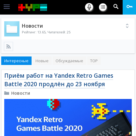
Новости
Рейтинг:
13.65
, Читателей: 25
Интересные
Новые
Обсуждаемые
TOP
Приём работ на Yandex Retro Games
Battle 2020 продлён до 23 ноября
Новости