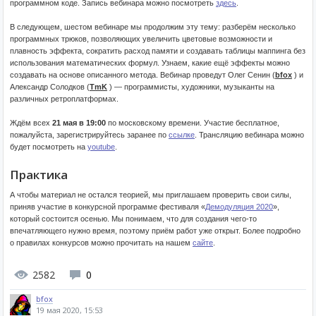
программном коде. Запись вебинара можно посмотреть
здесь
.
В следующем, шестом вебинаре мы продолжим эту тему: разберём несколько
программных трюков, позволяющих увеличить цветовые возможности и
плавность эффекта, сократить расход памяти и создавать таблицы маппинга без
использования математических формул. Узнаем, какие ещё эффекты можно
создавать на основе описанного метода. Вебинар проведут Олег Сенин (
bfox
) и
Александр Солодков (
TmK
) — программисты, художники, музыканты на
различных ретроплатформах.
Ждём всех
21 мая в 19:00
по московскому времени. Участие бесплатное,
пожалуйста, зарегистрируйтесь заранее по
ссылке
. Трансляцию вебинара можно
будет посмотреть на
youtube
.
Практика
А чтобы материал не остался теорией, мы приглашаем проверить свои силы,
приняв участие в конкурсной программе фестиваля «
Демодуляция 2020
»,
который состоится осенью. Мы понимаем, что для создания чего-то
впечатляющего нужно время, поэтому приём работ уже открыт. Более подробно
о правилах конкурсов можно прочитать на нашем
сайте
.
2582
0
bfox
19 мая 2020, 15:53