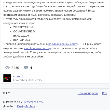
конкурсом, а возможно даже участвовали в нём и даже побеждали. Будет очень
круто, если и в этом году будет большое количество работ от вас. Надеюсь, вы
еще не забыли хоткеи в своем любимом графическом редакторе? Тогда
протираем экраны от пыли и вперед, создавать шедевры!
В этом году принимаются графические работы в одну номинацию для
следующих компьютеров:
ZX-SPECTRUM
COMMODORE 64
БК-0010/11М
ВЕКТОР-06Ц
Основная информация размещена
на официальном сайте
(18+). Прием работ
открыт на сайте
events.retroscene.org
, так же вы можете отправить работу
электронной почтой. Если у вас есть вопросы, пишите в комментариях, либо
любым удобным вам способом.
2430
4
shuran33
17 октября 2020, 22:45
© HYPE
Полная версия
RSS
© Powered by
LiveStreet CMS
Дизайн от
DesignMobile