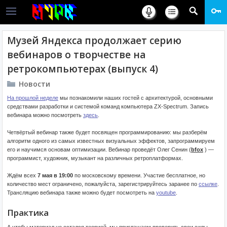
Музей Яндекса продолжает серию
вебинаров о творчестве на
ретрокомпьютерах (выпуск 4)
Новости
На прошлой неделе
мы познакомили наших гостей с архитектурой, основными
средствами разработки и системой команд компьютера ZX-Spectrum. Запись
вебинара можно посмотреть
здесь
.
Четвёртый вебинар также будет посвящен программированию: мы разберём
алгоритм одного из самых известных визуальных эффектов, запрограммируем
его и научимся основам оптимизации. Вебинар проведёт Олег Сенин (
bfox
) —
программист, художник, музыкант на различных ретроплатформах.
Ждём всех
7 мая в 19:00
по московскому времени. Участие бесплатное, но
количество мест ограничено, пожалуйста, зарегистрируйтесь заранее по
ссылке
.
Трансляцию вебинара также можно будет посмотреть на
youtube
.
Практика