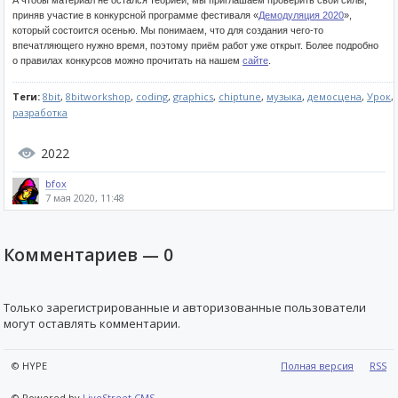
А чтобы материал не остался теорией, мы приглашаем проверить свои силы,
приняв участие в конкурсной программе фестиваля «
Демодуляция 2020
»,
который состоится осенью. Мы понимаем, что для создания чего-то
впечатляющего нужно время, поэтому приём работ уже открыт. Более подробно
о правилах конкурсов можно прочитать на нашем
сайте
.
Теги:
8bit
,
8bitworkshop
,
coding
,
graphics
,
chiptune
,
музыка
,
демосцена
,
Урок
,
разработка
2022
bfox
7 мая 2020, 11:48
Комментариев —
0
Только зарегистрированные и авторизованные пользователи
могут оставлять комментарии.
© HYPE
Полная версия
RSS
© Powered by
LiveStreet CMS