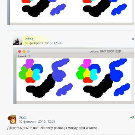
oisee
0
10 февраля 2015, 12:24
nyuk
+3
10 февраля 2015, 12:38
Джентльмены, я пас. Не вижу разницы между best и worst.