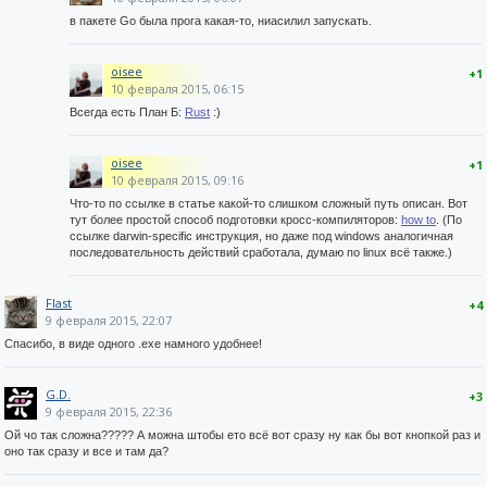
в пакете Go была прога какая-то, ниасилил запускать.
oisee
+1
10 февраля 2015, 06:15
Всегда есть План Б:
Rust
:)
oisee
+1
10 февраля 2015, 09:16
Что-то по ссылке в статье какой-то слишком сложный путь описан. Вот
тут более простой способ подготовки кросс-компиляторов:
how to
. (По
ссылке darwin-specific инструкция, но даже под windows аналогичная
последовательность действий сработала, думаю по linux всё также.)
Flast
+4
9 февраля 2015, 22:07
Спасибо, в виде одного .exe намного удобнее!
G.D.
+3
9 февраля 2015, 22:36
Ой чо так сложна????? А можна штобы ето всё вот сразу ну как бы вот кнопкой раз и
оно так сразу и все и там да?