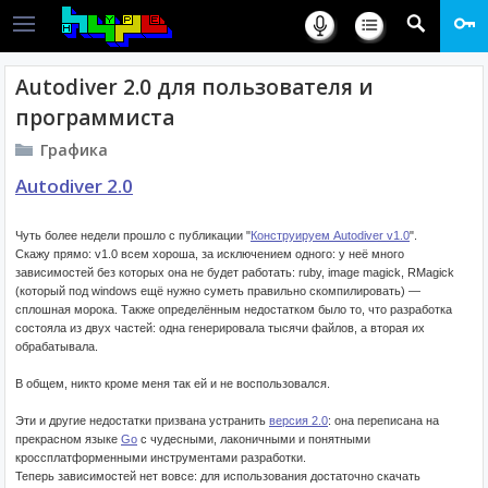
Autodiver 2.0 для пользователя и
программиста
Графика
Autodiver 2.0
Чуть более недели прошло с публикации "
Конструируем Autodiver v1.0
".
Скажу прямо: v1.0 всем хороша, за исключением одного: у неё много
зависимостей без которых она не будет работать: ruby, image magick, RMagick
(который под windows ещё нужно суметь правильно скомпилировать) —
сплошная морока. Также определённым недостатком было то, что разработка
состояла из двух частей: одна генерировала тысячи файлов, а вторая их
обрабатывала.
В общем, никто кроме меня так ей и не воспользовался.
Эти и другие недостатки призвана устранить
версия 2.0
: она переписана на
прекрасном языке
Go
с чудесными, лаконичными и понятными
кроссплатформенными инструментами разработки.
Теперь зависимостей нет вовсе: для использования достаточно скачать