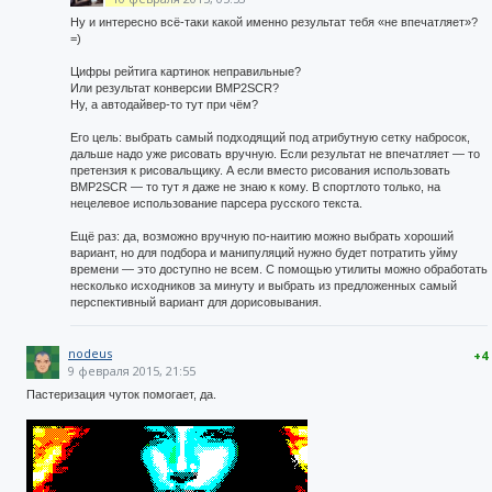
Ну и интересно всё-таки какой именно результат тебя «не впечатляет»?
=)
Цифры рейтига картинок неправильные?
Или результат конверсии BMP2SCR?
Ну, а автодайвер-то тут при чём?
Его цель: выбрать самый подходящий под атрибутную сетку набросок,
дальше надо уже рисовать вручную. Если результат не впечатляет — то
претензия к рисовальщику. А если вместо рисования использовать
BMP2SCR — то тут я даже не знаю к кому. В спортлото только, на
нецелевое использование парсера русского текста.
Ещё раз: да, возможно вручную по-наитию можно выбрать хороший
вариант, но для подбора и манипуляций нужно будет потратить уйму
времени — это доступно не всем. С помощью утилиты можно обработать
несколько исходников за минуту и выбрать из предложенных самый
перспективный вариант для дорисовывания.
nodeus
+4
9 февраля 2015, 21:55
Пастеризация чуток помогает, да.