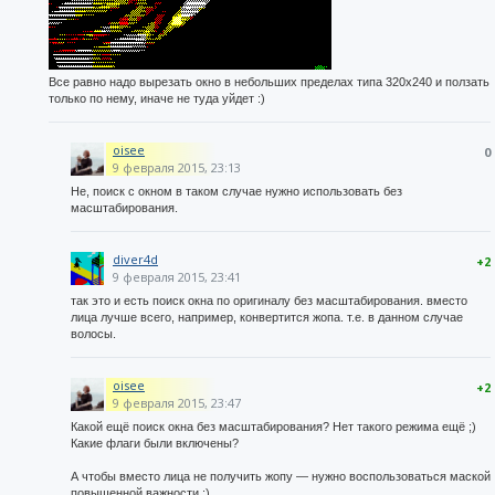
Все равно надо вырезать окно в небольших пределах типа 320х240 и ползать
только по нему, иначе не туда уйдет :)
oisee
0
9 февраля 2015, 23:13
Не, поиск с окном в таком случае нужно использовать без
масштабирования.
diver4d
+2
9 февраля 2015, 23:41
так это и есть поиск окна по оригиналу без масштабирования. вместо
лица лучше всего, например, конвертится жопа. т.е. в данном случае
волосы.
oisee
+2
9 февраля 2015, 23:47
Какой ещё поиск окна без масштабирования? Нет такого режима ещё ;)
Какие флаги были включены?
А чтобы вместо лица не получить жопу — нужно воспользоваться маской
повышенной важности :)