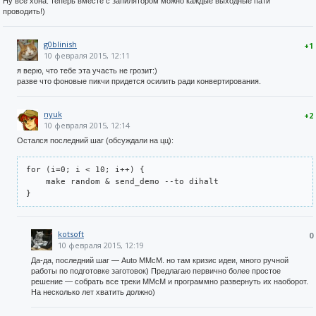
Ну все хона. теперь вместе с запилятором можно каждые выходные пати
проводить!)
g0blinish
+1
10 февраля 2015, 12:11
я верю, что тебе эта участь не грозит:)
разве что фоновые пикчи придется осилить ради конвертирования.
nyuk
+2
10 февраля 2015, 12:14
Остался последний шаг (обсуждали на цц):
for (i=0; i < 10; i++) {

    make random & send_demo --to dihalt

}
kotsoft
0
10 февраля 2015, 12:19
Да-да, последний шаг — Auto MMcM. но там кризис идеи, много ручной
работы по подготовке заготовок) Предлагаю первично более простое
решение — собрать все треки MMcM и программно развернуть их наоборот.
На несколько лет хватить должно)