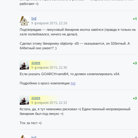
работают =)
lvd
+1
9 февраля 2015, 22:26
Подтверждаю — линуховый бинарник молча завёлся (правда я только на
хелп полюбовался, ничего не делал).
Сделал этому бинарнику objdump -dS — оказывается, он 32битный. А
64битный оно умеет? :)
oisee
+3
9 февраля 2015, 22:30
Если указать GOARCH=amd64, то должен скомпилировать x64.
Подробнее о кросс-компиляции
тут
.
oisee
+3
9 февраля 2015, 22:32
Кстати, да, я тут немножко рисковал =) Единственный непроверенный
бинарник был под линукс =)
Tnx за тест =)
lvd
0