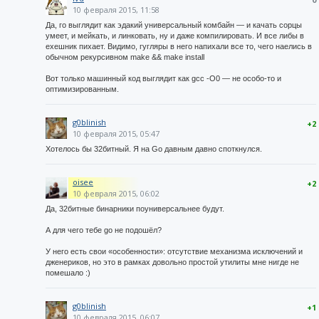
10 февраля 2015, 11:58
Да, го выглядит как эдакий универсальный комбайн — и качать сорцы
умеет, и мейкать, и линковать, ну и даже компилировать. И все либы в
ехешник пихает. Видимо, гугляры в него напихали все то, чего наелись в
обычном рекурсивном make && make install
Вот только машинный код выглядит как gcc -O0 — не особо-то и
оптимизированным.
g0blinish
+2
10 февраля 2015, 05:47
Хотелось бы 32битный. Я на Go давным давно споткнулся.
oisee
+2
10 февраля 2015, 06:02
Да, 32битные бинарники поуниверсальнее будут.
А для чего тебе go не подошёл?
У него есть свои «особенности»: отсутствие механизма исключений и
дженериков, но это в рамках довольно простой утилиты мне нигде не
помешало :)
g0blinish
+1
10 февраля 2015, 06:07