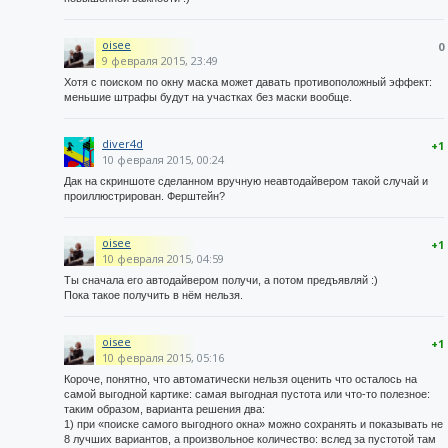
oisee
0
9 февраля 2015, 23:49
Хотя с поиском по окну маска может давать противоположный эффект:
меньшие штрафы будут на участках без маски вообще.
diver4d
+1
10 февраля 2015, 00:24
Дак на скриншоте сделанном вручную неавтодайвером такой случай и
проиллюстрирован. Ферштейн?
oisee
+1
10 февраля 2015, 04:59
Ты сначала его автодайвером получи, а потом предъявляй :)
Пока такое получить в нём нельзя.
oisee
+1
10 февраля 2015, 05:16
Короче, понятно, что автоматически нельзя оценить что осталось на
самой выгодной картике: самая выгодная пустота или что-то полезное:
таким образом, варианта решения два:
1) при «поиске самого выгодного окна» можно сохранять и показывать не
8 лучших вариантов, а произвольное количество: вслед за пустотой там