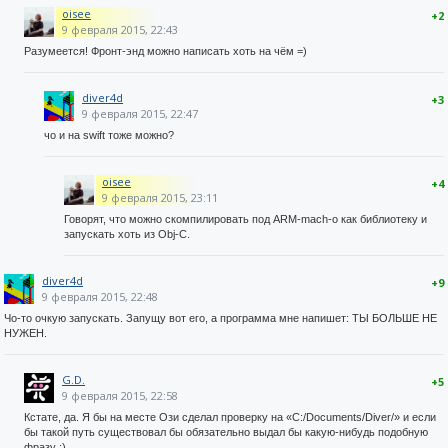
oisee
+2
9 февраля 2015, 22:43
Разумеется! Фронт-энд можно написать хоть на чём =)
diver4d
+3
9 февраля 2015, 22:47
чо и на swift тоже можно?
oisee
+4
9 февраля 2015, 23:11
Говорят, что можно скомпилировать под ARM-mach-o как библиотеку и
запускать хоть из Obj-C.
diver4d
+9
9 февраля 2015, 22:48
Чо-то очкую запускать. Запущу вот его, а программа мне напишет: ТЫ БОЛЬШЕ НЕ
НУЖЕН.
G.D.
+5
9 февраля 2015, 22:58
Кстате, да. Я бы на месте Ози сделал проверку на «C:/Documents/Diver/» и если
бы такой путь существовал бы обязательно выдал бы какую-нибудь подобную
фразу :)