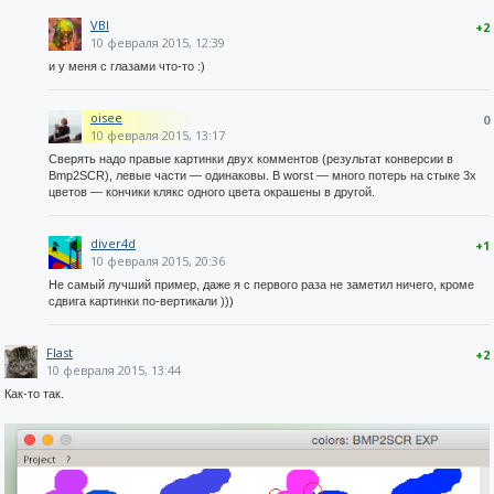
VBI
+2
10 февраля 2015, 12:39
и у меня с глазами что-то :)
oisee
0
10 февраля 2015, 13:17
Сверять надо правые картинки двух комментов (результат конверсии в
Bmp2SCR), левые части — одинаковы. В worst — много потерь на стыке 3х
цветов — кончики клякс одного цвета окрашены в другой.
diver4d
+1
10 февраля 2015, 20:36
Не самый лучший пример, даже я с первого раза не заметил ничего, кроме
сдвига картинки по-вертикали )))
Flast
+2
10 февраля 2015, 13:44
Как-то так.