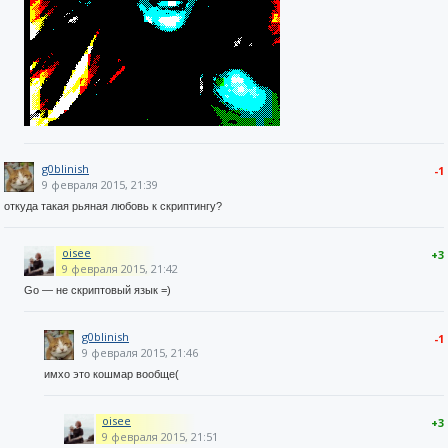
g0blinish
-1
9 февраля 2015, 21:39
откуда такая рьяная любовь к скриптингу?
oisee
+3
9 февраля 2015, 21:42
Go — не скриптовый язык =)
g0blinish
-1
9 февраля 2015, 21:46
имхо это кошмар вообще(
oisee
+3
9 февраля 2015, 21:51