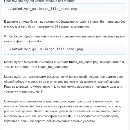
Простейший случай использования без флагов:
./autodiver_go image_file_name.png
В данном случае будет загружено изображение из файла image_file_name.png без
маски, для него будут проверены 64 варианта смещения.
Чтобы была обработана ещё и маска «повышенной значимости» пикселей нужно
указать флаг -m («mask»):
./autodiver_go -m image_file_name.png
Маска будет загружена из файла с именем
mask
_file_name.png, находящегося в
том же каталоге, что и image_file_name.png.
Маска работает следующим образом, если потерянный пиксель находится в не-
чёрной области маски, то за его потерю начисляется дополнительный штраф.
Размер штрафа по умолчанию = 1, но его можно изменить с помощью флага -p
«penalty» (например: -p=2).
Сценарий использования: в графическом редакторе создать новый слой, там
измазать белым цветом участки изображения повышенной значимости: глаза,
рот, мелкие детали. Залить чёрным цветом всё остальное и сохранить файл с
аналогичным именем, но с префиксом
mask_
. При обработке автодайвером,
картинка с большей вероятностью сохранит важные участки.