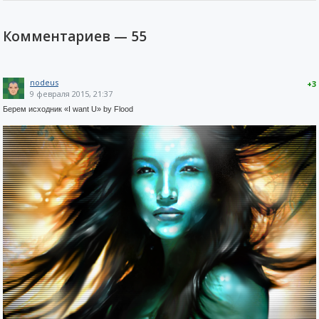
Комментариев —
55
nodeus
+3
9 февраля 2015, 21:37
Берем исходник «I want U» by Flood