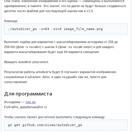
Оба этапа: изменение изображения и его оценка — совмещены и выполняются
одновременно, в памяти. Это значит, что на диске не будут больше создаваться
десятки тысяч файлов для последующей оценки как в v1.0.
Команда:
./autodiver_go -s=64 -ss=4 image_file_name.png
Выполнит подбор для вариантов с масштабированием исходника от 256 до
256+64 (флаг -s «scale») с шагом 4 (флаг -ss «scale step») и для каждого
варианта масштабирования будет ещё 64 варианта смещения.
Вращать autodiver разучился.
Результатом работы aгtodiver'а будет 8 «лучших» вариантов изображения,
сохранённые в каталоге ./best, и один «худший» там же, просто для
сопоставления.
Для программиста
Исходники —
там же
.
Fork'айте, дорабатывайте =)
Чтобы скачать проект достаточно выполнить следующую команду:
go get github.com/oisee/autodiver_go