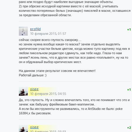
рано или поздно будут наиболее выгодные значащие объекты.
2) при обрезке исходной картинки вместе с её маской, учитывать
количество потерянных белых (значащих) пикселей в маске, оставшихся
за пределами обрезанной области.
prof4d
+1
10 февраля 2015, 01:57
сейчас скорее всего глупость сморожу…
но зачем нужна вообще какая-то маска? зачем отдельно выделять
критические участки белым цветом, когда можно тупо картинку под них в
любом пиксельном редакторе сдвинуть, как тебе надо. Глаза-то нам
зачем? ясень пень, что в других местах все равно «поплывет», ну на то
он и обдуманый выбор критических мест.
На данном этапе результат совсем не впечатляет!
Работай дальше :)
oisee
+1
10 февраля 2015, 04:55
Да, это глупость. Ну и сложно впечатлить того, кто не понимает что это и
зачем: как бабушку фреймовым бамп-маппингом.
А если бы иеструменты не развивались, то и ArtStudio не было: poke
16384,x бы рисовали.
oisee
+2
10 февраля 2015, 05:53