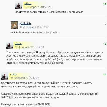
oisee
+3
10 февраля 2015, 12:27
Достаточно запихнуть их в цепь Маркова и всего делов.
g0blinish
0
10 февраля 2015, 12:22
лучше б запрошенные фичи обсудили…
oisee
+2
10 февраля 2015, 12:18
Состязание на технику? Почему бы и нет. Даётся всем одинаковый исходник, к
участию в конкурсе принимаются входные параметры для утилит/конвертора
bmp2scr и последовательность действий (всё, кроме «дорисовать немного» =)
Отличный способ отточить технические скиллы.
oisee
+2
10 февраля 2015, 12:22
Да, утилита же сохраняет не только лучший, но и худший вариант. То есть
максимально неподходящий под атрибутную сетку спектрума.
Хардкор/Nightmare номинация: всем выдаётся худший вариант, сконверченный
BMP2SCR, и из него нужно сделать конфетку =)
Разница между best и worst в BMP2SCR: