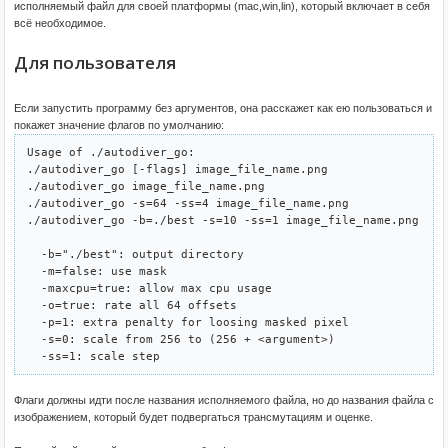
исполняемый файл для своей платформы (mac,win,lin), который включает в себя
всё необходимое.
Для пользователя
Если запустить программу без аргументов, она расскажет как ею пользоваться и
покажет значение флагов по умолчанию:
Usage of ./autodiver_go:

./autodiver_go [-flags] image_file_name.png

./autodiver_go image_file_name.png 

./autodiver_go -s=64 -ss=4 image_file_name.png

./autodiver_go -b=./best -s=10 -ss=1 image_file_name.png

  -b="./best": output directory

  -m=false: use mask

  -maxcpu=true: allow max cpu usage

  -o=true: rate all 64 offsets

  -p=1: extra penalty for loosing masked pixel

  -s=0: scale from 256 to (256 + <argument>)

Флаги должны идти после названия исполняемого файла, но до названия файла с
изображением, который будет подвергаться трансмутациям и оценке.