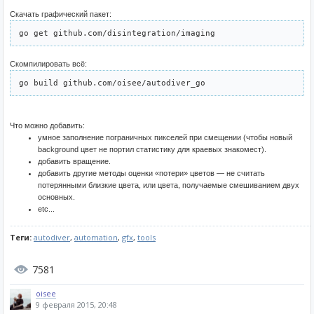
Скачать графический пакет:
go get github.com/disintegration/imaging
Скомпилировать всё:
go build github.com/oisee/autodiver_go
Что можно добавить:
умное заполнение пограничных пикселей при смещении (чтобы новый
background цвет не портил статистику для краевых знакомест).
добавить вращение.
добавить другие методы оценки «потери» цветов — не считать
потерянными близкие цвета, или цвета, получаемые смешиванием двух
основных.
etc...
Теги:
autodiver
,
automation
,
gfx
,
tools
7581
oisee
9 февраля 2015, 20:48