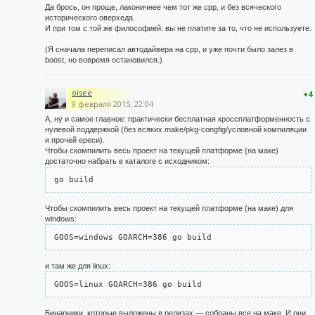
Да брось, он проще, лаконичнее чем тот же cpp, и без всяческого
исторического оверхеда.
И при том с той же философией: вы не платите за то, что не используете.
(Я сначала переписал автодайвера на cpp, и уже почти было залез в
boost, но вовремя остановился.)
oisee
+4
9 февраля 2015, 22:04
А, ну и самое главное: практически бесплатная кроссплатформенность с
нулевой поддержкой (без всяких make/pkg-congfig/условной компиляции
и прочей ереси).
Чтобы скомпилить весь проект на текущей платформе (на маке)
достаточно набрать в каталоге с исходником:
go build
Чтобы скомпилить весь проект на текущей платформе (на маке) для
windows:
GOOS=windows GOARCH=386 go build
и там же для linux:
GOOS=linux GOARCH=386 go build
Бинарники, которые выложены в релизах — собраны все на маке. И они