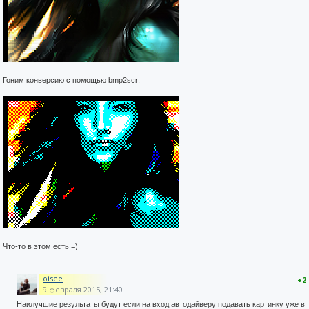
Гоним конверсию с помощью bmp2scr:
Что-то в этом есть =)
oisee
+2
9 февраля 2015, 21:40
Наилучшие результаты будут если на вход автодайверу подавать картинку уже в