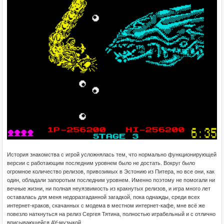
История знакомства с игрой усложнялась тем, что нормально функционирующей
версии с работающим последним уровнем было не достать. Вокруг было
огромное количество релизов, привозимых в Эстонию из Питера, но все они, как
один, обладали запоротым последним уровнем. Именно поэтому не помогали ни
вечные жизни, ни полная неуязвимость из кракнутых релизов, и игра много лет
оставалась для меня недоразгаданной загадкой, пока однажды, среди всех
интернет-краков, скачанных с модема в местном интернет-кафе, мне всё же
повезло наткнуться на релиз Сергея Тятина, полностью играбельный и с отлично
вписывающейся AY-музыкой.