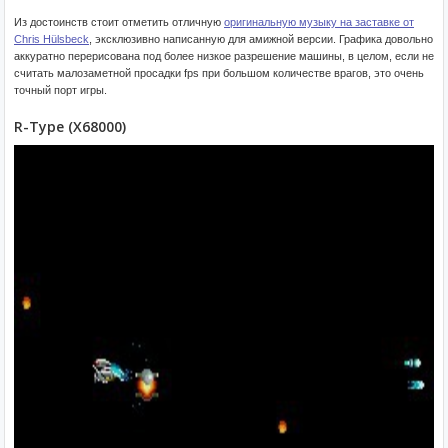
Из достоинств стоит отметить отличную
оригинальную музыку на заставке от
Chris Hülsbeck
, эксклюзивно написанную для амижной версии. Графика довольно
аккуратно перерисована под более низкое разрешение машины, в целом, если не
считать малозаметной просадки fps при большом количестве врагов, это очень
точный порт игры.
R-Type (X68000)