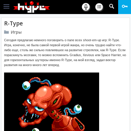
R-Type
Игры
Сегодня предлагаю немного поговорить о папе всех shoot-em-up игр: R-Type.
Игра, конечно, не была самой первой игрой жанра, но очень трудно найти что-
либо еще, столь же сильно повлиявшее на развитие стрелялок, как R-Type. Если
пораскинуть мозгами, то можно вспомнить Gradius, Xevious или Space Harrier, но
для горизонтальных шутероы именно R-Type, на мой взгляд, задал вектор
развития на много-много лет вперед.