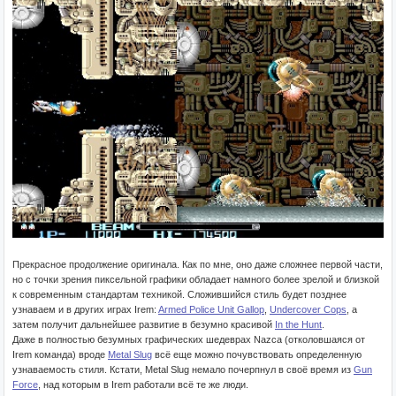
Прекрасное продолжение оригинала. Как по мне, оно даже сложнее первой части,
но с точки зрения пиксельной графики обладает намного более зрелой и близкой
к современным стандартам техникой. Сложившийся стиль будет позднее
узнаваем и в других играх Irem:
Armed Police Unit Gallop
,
Undercover Cops
, а
затем получит дальнейшее развитие в безумно красивой
In the Hunt
.
Даже в полностью безумных графических шедеврах Nazca (отколовшаяся от
Irem команда) вроде
Metal Slug
всё еще можно почувствовать определенную
узнаваемость стиля. Кстати, Metal Slug немало почерпнул в своё время из
Gun
Force
, над которым в Irem работали всё те же люди.