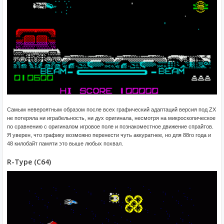
Самым невероятным образом после всех графический адаптаций версия под ZX
не потеряла ни играбельность, ни дух оригинала, несмотря на микроскопическое
по сравнению с оригиналом игровое поле и познакоместное движение спрайтов.
Я уверен, что графику возможно перенести чуть аккуратнее, но для 88го года и
48 килобайт памяти это выше любых похвал.
R-Type (C64)