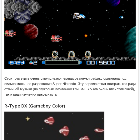
Стоит отметить очень скрупулезно перерисованную графику оригинала под
сильно меньшее разрешение Super Nintendo. Эту версию стоит поиграть как ради
отличной музыки (по звуковым возможностям SNES была очень впечатляющей),
так и ради изучения пиксел-арта.
R-Type DX (Gameboy Color)