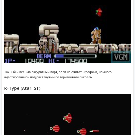
Точный и весьма аккуратный порт, если не считать графики, немного
адаптированной под растянутый по горизонтали пиксель.
R-Type (Atari ST)