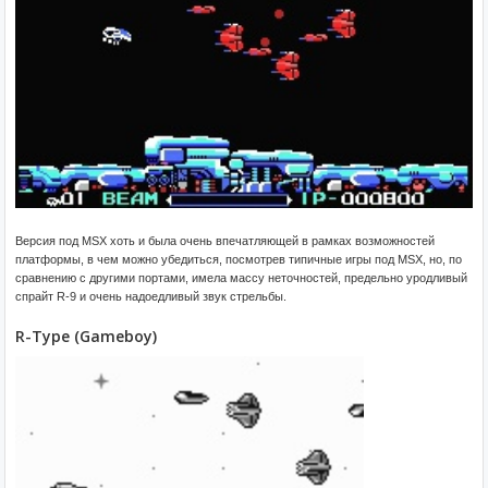
Версия под MSX хоть и была очень впечатляющей в рамках возможностей
платформы, в чем можно убедиться, посмотрев типичные игры под MSX, но, по
сравнению с другими портами, имела массу неточностей, предельно уродливый
спрайт R-9 и очень надоедливый звук стрельбы.
R-Type (Gameboy)