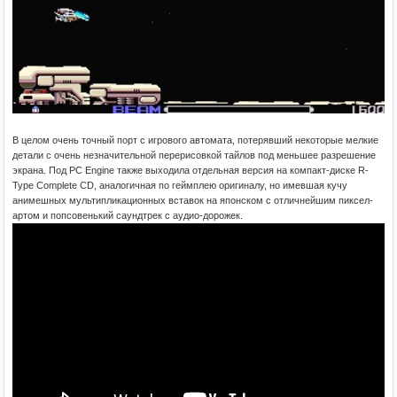
В целом очень точный порт с игрового автомата, потерявший некоторые мелкие
детали с очень незначительной перерисовкой тайлов под меньшее разрешение
экрана. Под PC Engine также выходила отдельная версия на компакт-диске R-
Type Complete CD, аналогичная по геймплею оригиналу, но имевшая кучу
анимешных мультипликационных вставок на японском с отличнейшим пиксел-
артом и попсовенький саундтрек с аудио-дорожек.