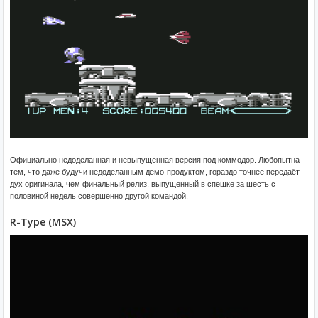
Официально недоделанная и невыпущенная версия под коммодор. Любопытна
тем, что даже будучи недоделанным демо-продуктом, гораздо точнее передаёт
дух оригинала, чем финальный релиз, выпущенный в спешке за шесть с
половиной недель совершенно другой командой.
R-Type (MSX)