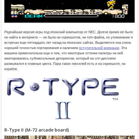
Редчайшая версия игры под японский компьютер от NEC. Долгое время её было
не найти в интернете — не было ни скриншотов, ни rom-файла, но упоминание я
встречал еще пятнадцать лет назад на японских сайтах. Выделяется она очень
хорошей точностью портирования и наличием
вступительной анимации
. Эта
машина примечательна еще и тем, что некоторые оттенки палитры на ней
имитировались субпиксельным дитерингом, который на элт-дисплеях
размывался в плавные цвета. Пара таких пикселей есть и на скриншоте, на
корабле.
R-Type II (M-72 arcade board)