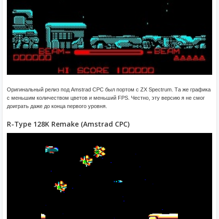
Оригинальный релиз под Amstrad CPC был портом с ZX Spectrum. Та же графика
с меньшим количеством цветов и меньший FPS. Честно, эту версию я не смог
доиграть даже до конца первого уровня.
R-Type 128K Remake (Amstrad CPC)