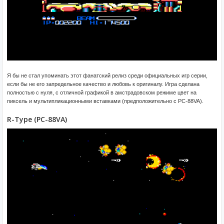
Я бы не стал упоминать этот фанатский релиз среди официальных игр серии,
если бы не его запредельное качество и любовь к оригиналу. Игра сделана
полностью с нуля, с отличной графикой в амстрадовском режиме цвет на
пиксель и мультипликационными вставками (предположительно с PC-88VA).
R-Type (PC-88VA)