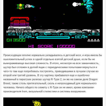
Происходящее вполне нормально укладывалось в детский мозг, и игра имела бы
ошеломительный успех в одной отдельно взятой детской душе, если бы не
вымораживающе высокая сложность. В итоге, несмотря на всю заманчивость,
шутер был отложен в долгий ящик с периодическими попытками вернуться и
чего-то там еще попробовать пострелять, приводившими в лучшем случае во
второй или третий уровень. В эту картину прибавился еще и ошибочно
названный в пиратских релизах шутер R-Type 2, он же на самом деле Dragon
Breed, также столь притягательный, сколь и непроходимый для нормального
человека. Ничего общего по сюжету с R-Type он не имел, кроме компании-
производителя Irem, визуальной стилистики и системы вооружения.