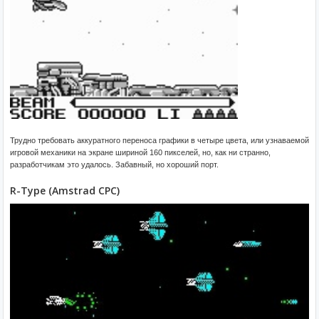
Трудно требовать аккуратного переноса графики в четыре цвета, или узнаваемой
игровой механики на экране шириной 160 пикселей, но, как ни странно,
разработчикам это удалось. Забавный, но хороший порт.
R-Type (Amstrad CPC)