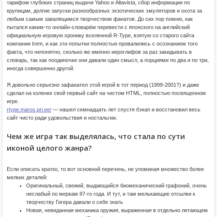
тарифом глубоких страниц выдачи Yahoo и Altavista, сбор информации по
крупицам, долгие запуски разнообразных экзотических эмуляторов и охота за
любым самым завалящимся творчеством фанатов. До сих пор помню, как
пытался каким-то онлайн-словарём перевести с японского на английский
официальную игровую хронику вселенной R-Type, взятую со старого сайта
компании Irem, и как эти попытки полностью провалились с осознанием того
факта, что непонятно, сколько же именно иероглифов за раз закидывать в
словарь, так как поодиночке они давали один смысл, а порциями по два и по три,
иногда совершенно другой.
Я довольно серьезно зафанател этой игрой в тот период (1999-2001?) и даже
сделал на коленке свой первый сайт на чистом HTML, полностью посвященном
игре.
rtype.maros.pri.ee/
— нашел семнадцать лет спустя бэкап и восстановил весь
сайт чисто ради удовольствия и ностальгии.
Чем же игра так выделялась, что стала по сути
иконой целого жанра?
Если описать кратко, то вот основной перечень, не упоминая множество более
мелких деталей:
Оригинальный, свежий, выдающийся биомеханический графоний, очень
неслабый по меркам 87-го года. И тут, и там мелькающие отсылки к
творчеству Гигера давали о себе знать
Новая, невиданная механика оружия, выраженная в отдельно летающем