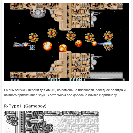
Очень близко к версии для Амиги, но поменьше плавности, победнее палитра и
намного примитивнее звук. В остальном всё довольно близко к оригиналу.
R-Type II (Gameboy)