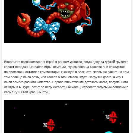
Впервые я познакомился с игрой в раннем детстве, когда одну за другой грузил с
кассет невиданные ранее игры, отмечал, где именно на кассете они находятся
по времени и оставлял комментарии к каждой в блокноте, чтобы не забыть, о чем
там вообще была речь, ибо кассет было немало, ждать загрузки долго, а игры
были самого разного качества. Первое впечатление детского мозга, полученного
от игры в R-Type: летит по небу сигаретный хабец, стреляет голубыми соплями в
бабу Ягу и стаи красных птиц.