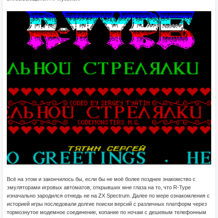
Всё на этом и закончилось бы, если бы не моё более позднее знакомство с
эмуляторами игровых автоматов, открывших мне глаза на то, что R-Type
изначально зародился отнюдь не на ZX Spectrum. Далее по мере ознакомления с
историей игры последовали долгие поиски версий с различных платформ через
тормознутое модемное соединение, копание по ночам с дешевым телефонным