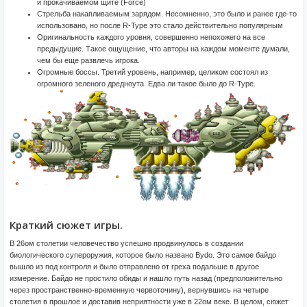
и прокачиваемом щите (Force)
Стрельба накапливаемым зарядом. Несомненно, это было и ранее где-то
использовано, но после R-Type это стало действительно популярным
Оригинальность каждого уровня, совершенно непохожего на все
предыдущие. Такое ощущение, что авторы на каждом моменте думали,
чем бы еще развлечь игрока.
Огромные боссы. Третий уровень, например, целиком состоял из
огромного зеленого дредноута. Едва ли такое было до R-Type.
Краткий сюжет игры.
В 26ом столетии человечество успешно продвинулось в создании
биологического супероружия, которое было названо Bydo. Это самое байдо
вышло из под контроля и было отправлено от греха подальше в другое
измерение. Байдо не простило обиды и нашло путь назад (предположительно
через пространственно-временную червоточину), вернувшись на четыре
столетия в прошлое и доставив неприятности уже в 22ом веке. В целом, сюжет