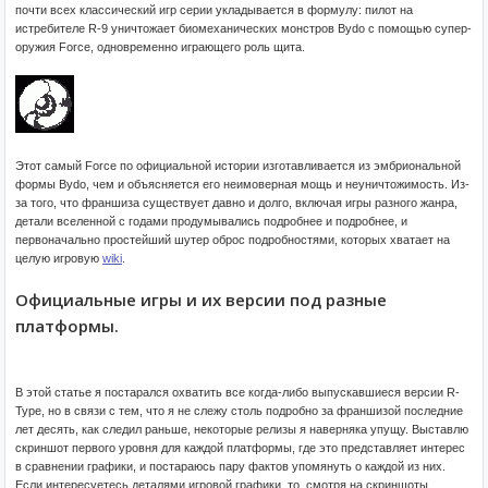
почти всех классический игр серии укладывается в формулу: пилот на
истребителе R-9 уничтожает биомеханических монстров Bydo с помощью супер-
оружия Force, одновременно играющего роль щита.
Этот самый Force по официальной истории изготавливается из эмбриональной
формы Bydo, чем и объясняется его неимоверная мощь и неуничтожимость. Из-
за того, что франшиза существует давно и долго, включая игры разного жанра,
детали вселенной с годами продумывались подробнее и подробнее, и
первоначально простейший шутер оброс подробностями, которых хватает на
целую игровую
wiki
.
Официальные игры и их версии под разные
платформы.
В этой статье я постарался охватить все когда-либо выпускавшиеся версии R-
Type, но в связи с тем, что я не слежу столь подробно за франшизой последние
лет десять, как следил раньше, некоторые релизы я наверняка упущу. Выставлю
скриншот первого уровня для каждой платформы, где это представляет интерес
в сравнении графики, и постараюсь пару фактов упомянуть о каждой из них.
Если интересуетесь деталями игровой графики, то, смотря на скриншоты,