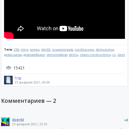
Теги:
256
,
intro
,
интро
,
stm32
,
осциллограф
,
oscilloscope
,
demoscene
,
демосцена
,
демомейкинг
,
demomaking
,
demo
,
chaos constructions
,
cc
,
sleet
15421
frog
25 февраля 2021, 00:09
Комментариев —
2
diver4d
+2
25 февраля 2021, 22:33