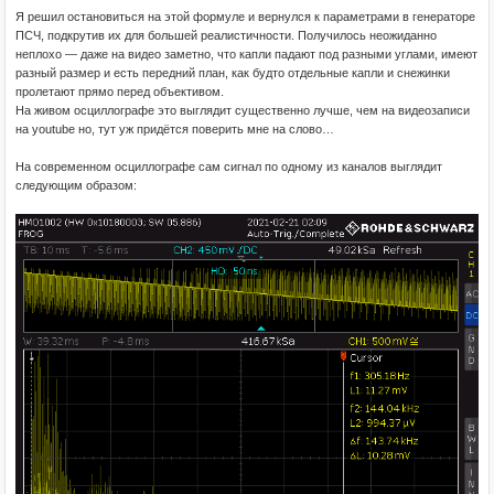
Я решил остановиться на этой формуле и вернулся к параметрами в генераторе
ПСЧ, подкрутив их для большей реалистичности. Получилось неожиданно
неплохо — даже на видео заметно, что капли падают под разными углами, имеют
разный размер и есть передний план, как будто отдельные капли и снежинки
пролетают прямо перед объективом.
На живом осциллографе это выглядит существенно лучше, чем на видеозаписи
на youtube но, тут уж придётся поверить мне на слово…
На современном осциллографе сам сигнал по одному из каналов выглядит
следующим образом: