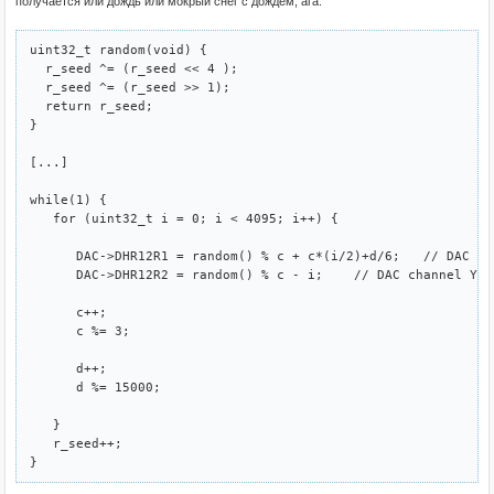
получается или дождь или мокрый снег с дождём, ага.
uint32_t random(void) {

  r_seed ^= (r_seed << 4 ); 

  r_seed ^= (r_seed >> 1); 

  return r_seed;

}

[...]

while(1) {

   for (uint32_t i = 0; i < 4095; i++) {

      DAC->DHR12R1 = random() % c + c*(i/2)+d/6;   // DAC cha
      DAC->DHR12R2 = random() % c - i;    // DAC channel Y

      c++;

      c %= 3; 

      d++;

      d %= 15000; 

   }

   r_seed++;
