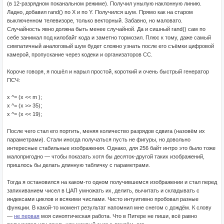
(в 12-разрядном поканальном режиме). Получил унылую наклонную линию.
Ладно, добавил rand() по X и по Y. Получился шум. Прямо как на старом
выключенном телевизоре, только векторный. Забавно, но маловато.
Случайность явно должна быть менее случайной. Да и сишный rand() сам по
себе занимал под килобайт кода и заметно тормозил. Плюс к тому, даже самый
симпатичный аналоговый шум будет сложно узнать после его съёмки цифровой
камерой, пропускание через кодеки и организаторов CC.
Короче говоря, я пошёл и нарыл простой, короткий и очень быстрый генератор
ПСЧ:
x ^= (x << m );
x ^= (x >> 35);
x ^= (x << 19);
После чего стал его портить, меняя количество разрядов сдвига (назовём их
параметрами). Стали иногда получаться пусть не фигуры, но довольно
интересные стабильные изображения. Однако, для 256 байт интро это было тоже
малопригодно — чтобы показать хотя бы десяток-другой таких изображений,
пришлось бы делать длинную табличку с параметрами.
Тогда я остановился на каком-то одном получившемся изображении и стал перед
запихиванием чисел в ЦАП умножать их, делить, вычитать и складывать с
индексами циклов и всякими числами. Чисто интуитивно пробовал разные
функции. В какой-то момент результат напомнил мне снегом с дождём. К слову
—
не первая
моя синоптическая работа. Что в Питере не пиши, всё равно