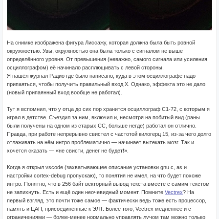
На снимке изображена фигура Лиссажу, которая должна была быть ровной
окружностью. Увы, окружностью она была только с сигналом не выше
определённого уровня. От превышения (неважно, самого сигнала или усиления
осциллографом) её начинало расплющивать с левой стороны.
Я нашёл журнал Радио где было написано, куда в этом осциллографе надо
припаяться, чтобы получить правильный вход X. Однако, эффекта это не дало
(новый припаянный вход вообще не работал).
Тут я вспомнил, что у отца до сих пор хранится осциллограф С1-72, с которым я
играл в детстве. Съездил за ним, включил и, несмотря на побитый вид (раны
были получены на одном из старых CC, больше негде) работал он отлично.
Правда, при работе непрерывно свистел с частотой килогерц 15, из-за чего долго
отлаживать на нём интро проблематично — начинает вытекать мозг. Так и
хочется сказать — «не свисти, денег не будет!».
Когда я открыл vscode (захватывающее описание установки gnu c, as и
настройки cortex-debug пропускаю), то понятия не имел, на что будет похоже
интро. Понятно, что в 256 байт векторный вывод текста вместе с самим текстом
не запихнуть. Есть и ещё один неочевидный момент. Помните
Vectrex
? На
первый взгляд, это почти тоже самое — фактически ведь тоже есть процессор,
память и ЦАП, присоединённые к ЭЛТ. Более того, Vectrex медленнее и с
ограничениями — более-менее нормально управлять лучом там можно только