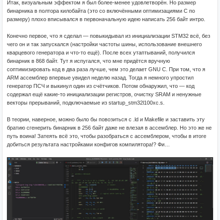
Итак, визуальным эффектом я был более-менее удовлетворён. Но размер
бинарника в полтора килобайта (это со включёнными оптимизациями C по
размеру) плохо вписывался в первоначальную идею написать 256 байт интро.
Конечно первое, что я сделал — повыкидывал из инициализации STM32 всё, без
чего он и так запускался (настройки частоты шины, использование внешнего
кварцевого генератора и что-то ещё). После всех утаптываний, получился
бинарник в 868 байт. Тут я испугался, что мне придётся вручную
соптимизировать код в два раза лучше, чем это делает GNU C. При том, что я
ARM ассемблер впервые увидел неделю назад. Тогда я немного упростил
генератор ПСЧ и выкинул один из счётчиков. Потом обнаружил, что — код
содержал ещё какие-то инициализации регистров, очистку SRAM и ненужные
векторы прерываний, подключаемые из startup_stm32l100xc.s.
В теории, наверное, можно было бы повозиться с .ld и Makefile и заставить эту
братию сгенерить бинарник в 256 байт даже не влезая в ассемблер. Но это же не
путь воина! Затеять всё это, чтобы разобраться с ассемблером, чтобы в итоге
добиться результата настройками конфигов компилятора!? Фи…