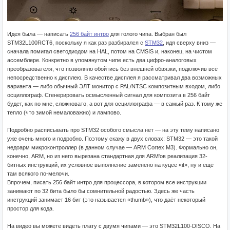
Идея была — написать
256 байт интро
для голого чипа. Выбран был
STM32L100RCT6, поскольку я как раз разбирался с
STM32
, идя сверху вниз —
сначала помигал светодиодом на HAL, потом на CMSIS и, наконец, на чистом
ассемблере. Конкретно в упомянутом чипе есть два цифро-аналоговых
преобразователя, что позволяло обойтись без внешней обвязки, подключив всё
непосредственно к дисплею. В качестве дисплея я рассматривал два возможных
варианта — либо обычный ЭЛТ монитор с PAL/NTSC композитным входом, либо
осциллограф. Сгенерировать осмысленный сигнал для композита в 256 байт
будет, как по мне, сложновато, а вот для осциллографа — в самый раз. К тому же
тепло (что зимой немаловажно) и лампово.
Подробно расписывать про STM32 особого смысла нет — на эту тему написано
уже очень много и подробно. Поэтому скажу в двух словах: STM32 — это такой
недоарм микроконтроллер (в данном случае — ARM Cortex M3). Формально он,
конечно, ARM, но из него вырезана стандартная для ARM'ов реализация 32-
битных инструкций, их условное выполнение заменено на куцее «it», ну и ещё
там всякого по-мелочи.
Впрочем, писать 256 байт интро для процессора, в котором все инструкции
занимают по 32 бита было бы сомнительной радостью. Здесь же часть
инструкций занимает 16 бит (это называется «thumb»), что даёт некоторый
простор для кода.
На видео вы можете видеть плату с двумя чипами — это STM32L100-DISCO. На