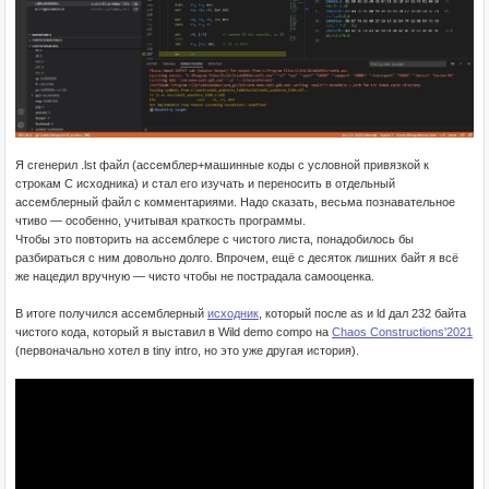
Я сгенерил .lst файл (ассемблер+машинные коды с условной привязкой к
строкам C исходника) и стал его изучать и переносить в отдельный
ассемблерный файл с комментариями. Надо сказать, весьма познавательное
чтиво — особенно, учитывая краткость программы.
Чтобы это повторить на ассемблере с чистого листа, понадобилось бы
разбираться с ним довольно долго. Впрочем, ещё с десяток лишних байт я всё
же нацедил вручную — чисто чтобы не пострадала самооценка.
В итоге получился ассемблерный
исходник
, который после as и ld дал 232 байта
чистого кода, который я выставил в Wild demo compo на
Chaos Constructions'2021
(первоначально хотел в tiny intro, но это уже другая история).