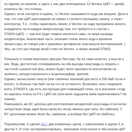
по одному из каналов, а здесь у нас два полноценных 12-битных ЦАП — делай,
казалось бы, что хочешь.
Однако, если смотреть в корень, то Vectrex оказывается куда как мощнее. Дело в
том, что там ЦАП присоединён не прямо к соответствующему каналу, а через
интегратор. Т.е., чтобы нарисовать линию, в Vectrex не надо программно менять
координаты луча каждую микросекунду (как это требуется в случае с
STM32+ЦАП) — там всё будет плавно меняться само, по мере разряда
конденсатора. Аналоговая часть экономит очень много кода и времени
процессора, не говоря уже о красивых артефактах (нахлынули воспоминания..)
Увы, на этот раз передо мной стоял не Vectrex, а лежал жалкий STM32.
Поначалу в голове вертелись фигуры Лиссажу. Ну не сами конечно, а мысли о
них. Ведь, достаточно сгенерировать на оба выхода синусоиды и, играясь с
частотой и разностью фаз, можно будет легко произвести впечатление на
зелёного, неподготовленного к осциллографам, зрителя.
Однако, вычисление синуса (или табличка значений для него) в 256 байт если и
влезет, то больше там байт ни на что не останется. Возможно, мне следовало
взять STM32F4, где есть инструкции для плавающей точки, но в магазине сходу
не нашлось платы на F4 с ЦАП-ом (или меня задушила жаба переплачивать? Не
помню).
Навешивать же RC цепочки для изготовления аппаратной синусоиды я посчитал
читерством (ведь идея была написать интру именно для чипа, без обвязки). С
RC цепочками можно было бы, наверное, и вообще без ЦАП-ов обойтись.
Поразмыслив, я сделал
на C
два вложенных цикла, с изменением в одном X, в
другом Y. И стал экспериментировать, запихивая полученное в оба канала ЦАП