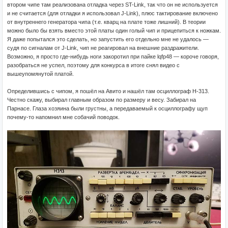
втором чипе там реализована отладка через ST-Link, так что он не используется
и не считается (для отладки я использовал J-Link), плюс тактирование включено
от внутреннего генератора чипа (т.е. кварц на плате тоже лишний). В теории
можно было бы взять вместо этой платы один голый чип и прицепиться к ножкам.
Я даже попытался это сделать, но запустить его отдельно мне не удалось —
судя по сигналам от J-Link, чип не реагировал на внешние раздражители.
Возможно, я просто где-нибудь ноги закоротил при пайке lqfp48 — короче говоря,
разобраться не успел, поэтому для конкурса в итоге снял видео с
вышеупомянутой платой.
Определившись с чипом, я пошёл на Авито и нашёл там осциллограф Н-313.
Честно скажу, выбирал главным образом по размеру и весу. Забирал на
Парнасе. Глаза хозяина были грустны, а передаваемый к осциллографу щуп
почему-то напомнил мне собачий поводок.