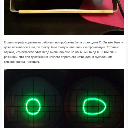
Осциллограф нормально работал, но проблема была со входом X. Он там был, и
даже назывался X но, по факту, был входом внешней синхронизации. Странно
однако, что вёл себя этот вход очень похоже на обычный вход X. С той лишь
разницей, что при достижении некоего порога его начинало, в буквальном
смысле слова, плющить.