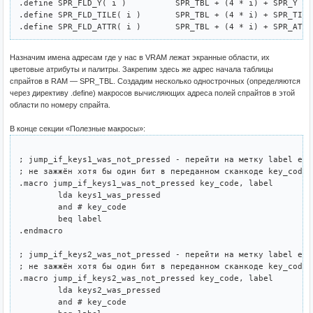
.define SPR_FLD_Y( i )		SPR_TBL + (4 * i) + SPR_Y

.define SPR_FLD_TILE( i )	SPR_TBL + (4 * i) + SPR_TILE

Назначим имена адресам где у нас в VRAM лежат экранные области, их
цветовые атрибуты и палитры. Закрепим здесь же адрес начала таблицы
спрайтов в RAM — SPR_TBL. Создадим несколько однострочных (определяются
через директиву .define) макросов вычисляющих адреса полей спрайтов в этой
области по номеру спрайта.
В конце секции «Полезные макросы»:
; jump_if_keys1_was_not_pressed - перейти на метку label есл
; не зажжён хотя бы один бит в переданном сканкоде key_code.

.macro jump_if_keys1_was_not_pressed key_code, label

	lda keys1_was_pressed

	and # key_code

	beq label

.endmacro

; jump_if_keys2_was_not_pressed - перейти на метку label есл
; не зажжён хотя бы один бит в переданном сканкоде key_code.

.macro jump_if_keys2_was_not_pressed key_code, label

	lda keys2_was_pressed

	and # key_code
