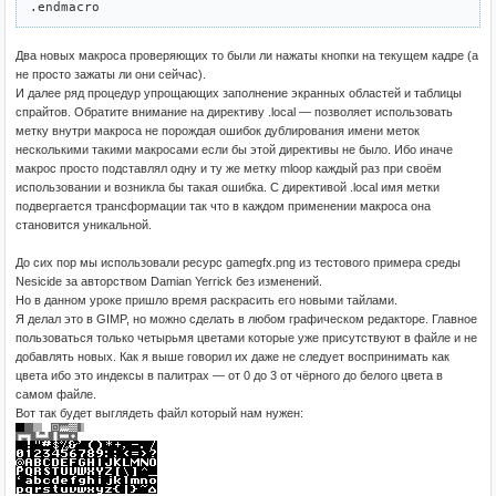
Два новых макроса проверяющих то были ли нажаты кнопки на текущем кадре (а
не просто зажаты ли они сейчас).
И далее ряд процедур упрощающих заполнение экранных областей и таблицы
спрайтов. Обратите внимание на директиву .local — позволяет использовать
метку внутри макроса не порождая ошибок дублирования имени меток
несколькими такими макросами если бы этой директивы не было. Ибо иначе
макрос просто подставлял одну и ту же метку mloop каждый раз при своём
использовании и возникла бы такая ошибка. С директивой .local имя метки
подвергается трансформации так что в каждом применении макроса она
становится уникальной.
До сих пор мы использовали ресурс gamegfx.png из тестового примера среды
Nesicide за авторством Damian Yerrick без изменений.
Но в данном уроке пришло время раскрасить его новыми тайлами.
Я делал это в GIMP, но можно сделать в любом графическом редакторе. Главное
пользоваться только четырьмя цветами которые уже присутствуют в файле и не
добавлять новых. Как я выше говорил их даже не следует воспринимать как
цвета ибо это индексы в палитрах — от 0 до 3 от чёрного до белого цвета в
самом файле.
Вот так будет выглядеть файл который нам нужен: