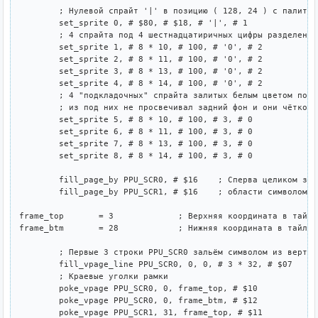
	; Нулевой спрайт '|' в позицию ( 128, 24 ) с палитрой 1

	set_sprite 0, # $80, # $18, # '|', # 1

	; 4 спрайта под 4 шестнадцатиричных цифры разделенные пустым местом

	set_sprite 1, # 8 * 10, # 100, # '0', # 2

	set_sprite 2, # 8 * 11, # 100, # '0', # 2

	set_sprite 3, # 8 * 13, # 100, # '0', # 2

	set_sprite 4, # 8 * 14, # 100, # '0', # 2

	; 4 "подкладочных" спрайта залитых белым цветом под цифрами чтобы 

	; из под них не просвечивал задний фон и они чётко выделялись.

	set_sprite 5, # 8 * 10, # 100, # 3, # 0

	set_sprite 6, # 8 * 11, # 100, # 3, # 0

	set_sprite 7, # 8 * 13, # 100, # 3, # 0

	set_sprite 8, # 8 * 14, # 100, # 3, # 0

	fill_page_by PPU_SCR0, # $16	; Сперва целиком зальём экранные 

	fill_page_by PPU_SCR1, # $16	; области символом небольшого кружка.

frame_top	= 3		; Верхняя координата в тайлах рамки

frame_btm	= 28		; Нижняя координата в тайлах рамки

	; Первые 3 строки PPU_SCR0 зальём символом из вертикальных полос

	fill_vpage_line PPU_SCR0, 0, 0, # 3 * 32, # $07

	; Краевые уголки рамки

	poke_vpage PPU_SCR0, 0, frame_top, # $10

	poke_vpage PPU_SCR0, 0, frame_btm, # $12

	poke_vpage PPU_SCR1, 31, frame_top, # $11
