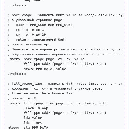
	beq label

.endmacro

; poke_vpage - записать байт value по координатам (cx, cy) 

; в указанной странице page:

;   page - PPU_SCR0 или PPU_SCR1

;   cx - от 0 до 31

;   cy - от 0 до 29

;   value - записываемый байт

; портит аккумулятор!

; Заметьте, что параметры заключаются в скобки потому что ина
; подстановке сложных выражений могли бы неправильно разверну
.macro	poke_vpage page, cx, cy, value

	fill_ppu_addr (page) + (cx) + ((cy) * 32)

	store PPU_DATA, value

.endmacro

; fill_vpage_line - записать байт value times раз начиная с

; координат (cx, cy) в указанной странице page. 

; times не может быть больше 255!

; портит: A, X

.macro	fill_vpage_line page, cx, cy, times, value

	.local mloop

	fill_ppu_addr (page) + (cx) + ((cy) * 32)

	lda value

	ldx times

mloop:	sta PPU_DATA
