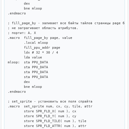
	dex

	bne mloop

.endmacro

; fill_page_by - заливает все байты тайлов страницы page байт
; не затрагивает область атрибутов.

; портит: A, X

.macro	fill_page_by page, value

	.local mloop

	fill_ppu_addr page

	ldx # 32 * 30 / 4

	lda value

mloop:	sta PPU_DATA

	sta PPU_DATA

	sta PPU_DATA

	sta PPU_DATA

	dex

	bne mloop

.endmacro

; set_sprite - установить все поля спрайта

.macro	set_sprite num, cx, cy, tile, attr

	store SPR_FLD_X( num ), cx

	store SPR_FLD_Y( num ), cy

	store SPR_FLD_TILE( num ), tile

	store SPR_FLD_ATTR( num ), attr
