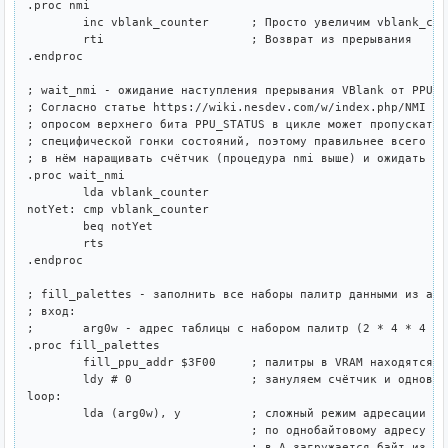
.proc nmi

	inc vblank_counter	; Просто увеличим vblank_counter

	rti			; Возврат из прерывания

.endproc

; wait_nmi - ожидание наступления прерывания VBlank от PPU

; Согласно статье https://wiki.nesdev.com/w/index.php/NMI ож
; опросом верхнего бита PPU_STATUS в цикле может пропускать 
; специфической гонки состояний, поэтому правильнее всего пе
; в нём наращивать счётчик (процедура nmi выше) и ожидать ег
.proc wait_nmi

	lda vblank_counter

notYet:	cmp vblank_counter

	beq notYet

	rts

.endproc

; fill_palettes - заполнить все наборы палитр данными из адр
; вход:

;	arg0w - адрес таблицы с набором палитр (2 * 4 * 4 байта)

.proc fill_palettes

	fill_ppu_addr $3F00	; палитры в VRAM находятся по адресу $3F00

	ldy # 0			; зануляем счётчик и одновременно индекс

loop:

	lda (arg0w), y		; сложный режим адресации - к слову лежащему в zero page

				; по однобайтовому адресу arg0w прибавляется Y и 

				; в A загружается байт из полученного адреса
