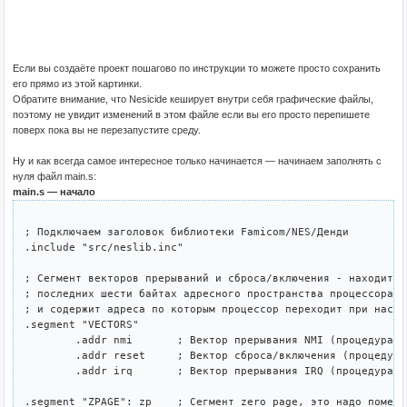
Если вы создаёте проект пошагово по инструкции то можете просто сохранить
его прямо из этой картинки.
Обратите внимание, что Nesicide кеширует внутри себя графические файлы,
поэтому не увидит изменений в этом файле если вы его просто перепишете
поверх пока вы не перезапустите среду.
Ну и как всегда самое интересное только начинается — начинаем заполнять с
нуля файл main.s:
main.s — начало
; Подключаем заголовок библиотеки Famicom/NES/Денди

.include "src/neslib.inc"

; Сегмент векторов прерываний и сброса/включения - находится 
; последних шести байтах адресного пространства процессора (
; и содержит адреса по которым процессор переходит при насту
.segment "VECTORS"	

	.addr nmi	; Вектор прерывания NMI (процедура nmi ниже)

	.addr reset	; Вектор сброса/включения (процедура reset ниже)

	.addr irq	; Вектор прерывания IRQ (процедура irq ниже)

.segment "ZPAGE": zp	; Сегмент zero page, это надо пометить через ": zp"
