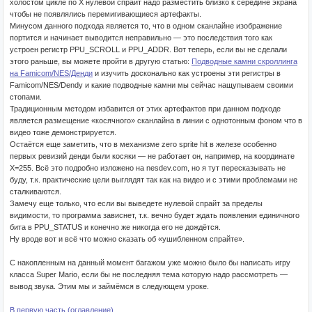
холостом цикле по X нулевой спрайт надо разместить близко к середине экрана
чтобы не появлялись перемигивающиеся артефакты.
Минусом данного подхода является то, что в одном сканлайне изображение
портится и начинает выводится неправильно — это последствия того как
устроен регистр PPU_SCROLL и PPU_ADDR. Вот теперь, если вы не сделали
этого раньше, вы можете пройти в другую статью:
Подводные камни скроллинга
на Famicom/NES/Денди
и изучить досконально как устроены эти регистры в
Famicom/NES/Dendy и какие подводные камни мы сейчас нащупываем своими
стопами.
Традиционным методом избавится от этих артефактов при данном подходе
является размещение «косячного» сканлайна в линии с однотонным фоном что в
видео тоже демонстрируется.
Остаётся еще заметить, что в механизме zero sprite hit в железе особенно
первых ревизий денди были косяки — не работает он, например, на координате
X=255. Всё это подробно изложено на nesdev.com, но я тут пересказывать не
буду, т.к. практические цели выглядят так как на видео и с этими проблемами не
сталкиваются.
Замечу еще только, что если вы выведете нулевой спрайт за пределы
видимости, то программа зависнет, т.к. вечно будет ждать появления единичного
бита в PPU_STATUS и конечно же никогда его не дождётся.
Ну вроде вот и всё что можно сказать об «ушибленном спрайте».
С накопленным на данный момент багажом уже можно было бы написать игру
класса Super Mario, если бы не последняя тема которую надо рассмотреть —
вывод звука. Этим мы и займёмся в следующем уроке.
В первую часть (оглавление)...