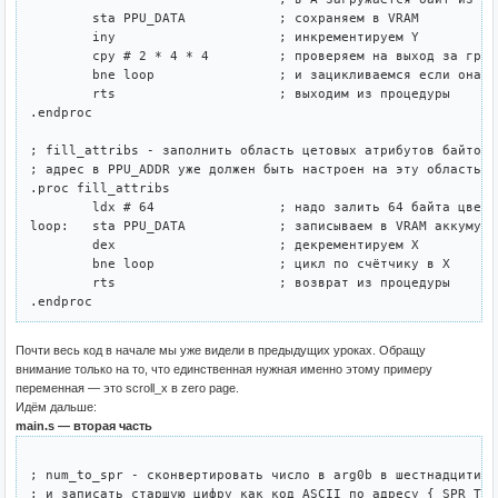
	sta PPU_DATA		; сохраняем в VRAM

	iny			; инкрементируем Y

	cpy # 2 * 4 * 4		; проверяем на выход за границу цикла

	bne loop		; и зацикливаемся если она еще не достигнута

	rts			; выходим из процедуры

.endproc

; fill_attribs - заполнить область цетовых атрибутов байтом 
; адрес в PPU_ADDR уже должен быть настроен на эту область ат
.proc fill_attribs

	ldx # 64		; надо залить 64 байта цветовых атрибутов

loop:	sta PPU_DATA		; записываем в VRAM аккумулятор

	dex			; декрементируем X

	bne loop		; цикл по счётчику в X

	rts			; возврат из процедуры

Почти весь код в начале мы уже видели в предыдущих уроках. Обращу
внимание только на то, что единственная нужная именно этому примеру
переменная — это scroll_x в zero page.
Идём дальше:
main.s — вторая часть
; num_to_spr - сконвертировать число в arg0b в шестнадцитири
; и записать старшую цифру как код ASCII по адресу { SPR_TBL