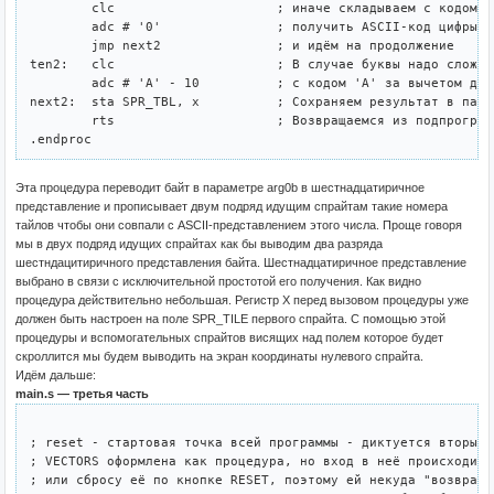
	clc			; иначе складываем с кодом '0' чтобы

	adc # '0'		; получить ASCII-код цифры 0-9

	jmp next2		; и идём на продолжение

ten2:	clc			; В случае буквы надо сложить цифру

	adc # 'A' - 10		; с кодом 'A' за вычетом десяти

next2:	sta SPR_TBL, x		; Сохраняем результат в память спрайтов

	rts			; Возвращаемся из подпрограммы

Эта процедура переводит байт в параметре arg0b в шестнадцатиричное
представление и прописывает двум подряд идущим спрайтам такие номера
тайлов чтобы они совпали с ASCII-представлением этого числа. Проще говоря
мы в двух подряд идущих спрайтах как бы выводим два разряда
шестндацитиричного представления байта. Шестнадцатиричное представление
выбрано в связи с исключительной простотой его получения. Как видно
процедура действительно небольшая. Регистр X перед вызовом процедуры уже
должен быть настроен на поле SPR_TILE первого спрайта. С помощью этой
процедуры и вспомогательных спрайтов висящих над полем которое будет
скроллится мы будем выводить на экран координаты нулевого спрайта.
Идём дальше:
main.s — третья часть
; reset - стартовая точка всей программы - диктуется вторым 
; VECTORS оформлена как процедура, но вход в неё происходит 
; или сбросу её по кнопке RESET, поэтому ей некуда "возвраща