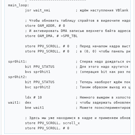
	; ***************************

main_loop:

	jsr wait_nmi		; ждём наступления VBlank

	; Чтобы обновить таблицу спрайтов в видеочипе надо записать в OAM_ADDR ноль

	store OAM_ADDR, # 0

	; И активировать DMA записью верхнего байта адреса страницы с описаниями

	store OAM_DMA, # >SPR_TBL

	store PPU_SCROLL, # 0	; Перед началом кадра выставим скроллинг

	store PPU_SCROLL, # 0	; в (0, 0) чтобы панель рисовалась фиксированно

spr0hit1:			; Сперва надо дождаться очистки флага PPU_STAT_SPR0_HIT

	bit PPU_STATUS		; Для этого надо крутится в цикле пока он взведён.

	bvs spr0hit1		; (операция bit как раз помещает этот бит во флаг oVerflow)

spr0hit2:

	bit PPU_STATUS		; Теперь наоборот ждём пока этот флаг взведётся.

	bvc spr0hit2		; Таким образом выход из цикла произойдёт при zero sprite hit.

	ldx # 10		; Немного выждем в холостом цикле

wait1:	dex			; чтобы задержать обновление скроллинга

	bne wait1		; Можете поэкспериментировать с величиной задержки

	; Здесь мы уже находимся в кадре и применяем обновление скроллинга

	store PPU_SCROLL, scroll_x
