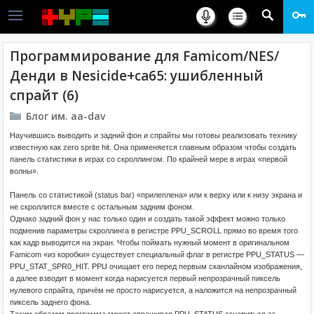
Программирование для Famicom/NES/
Денди в Nesicide+ca65: ушибленный
спрайт (6)
Блог им. aa-dav
Научившись выводить и задний фон и спрайты мы готовы реализовать технику
известную как zero sprite hit. Она применяется главным образом чтобы создать
панель статистики в играх со скроллингом. По крайней мере в играх «первой
волны».
Панель со статистикой (status bar) «прилеплена» или к верху или к низу экрана и
не скроллится вместе с остальным задним фоном.
Однако задний фон у нас только один и создать такой эффект можно только
подменив параметры скроллинга в регистре PPU_SCROLL прямо во время того
как кадр выводится на экран. Чтобы поймать нужный момент в оригинальном
Famicom «из коробки» существует специальный флаг в регистре PPU_STATUS —
PPU_STAT_SPR0_HIT. PPU очищает его перед первым сканлайном изображения,
а далее взводит в момент когда нарисуется первый непрозрачный пиксель
нулевого спрайта, причём не просто нарисуется, а наложится на непрозрачный
пиксель заднего фона.