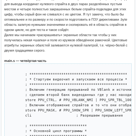
для вывода координат нулевого спрайта в двух парах разделённых пустым
местом и четыре полностью закрашенных белым спрайта-подкладки для этих
цифр, чтобы серый фон не сливался с их цветом. Я тут замечу, что было бы
оптимальнее и по размеру и по скорости подготовить в ПЗУ директивами .byte
область залитую нужными значениями и скопировать её в область спрайтов в
одном цикле, но для теста и такое сойдёт.
Далее мы начинаем «раскрашивать» экранные области так чтобы у них
получилась некая «шапка» и поле из кружков обведённое рамочкой. Цветовые
атрибуты экранных обалстей заливаются нулевой палитрой, т.е. чёрно-белой с
двумя градациями серого.
main.s — четвёртая часть
	; **********************************************

	; * Стартуем видеочип и запускаем все процессы *

	; **********************************************

	; Включим генерацию прерываний по VBlank и источником тайлов для спрайтов

	; сделаем второй банк видеоданных где у нас находится шрифт.

	store PPU_CTRL, # PPU_VBLANK_NMI | PPU_SPR_TBL_1000 | PPU_BGR_TBL_1000

	; Включим отображение спрайтов и то что они отображаются в левых 8 столбцах пикселей

	store PPU_MASK, # PPU_SHOW_SPR | PPU_SHOW_LEFT_SPR | PPU_SHOW_BGR | PPU_SHOW_LEFT_BGR

	cli			; Разрешаем прерывания

	; ***************************

	; * Основной цикл программы *
