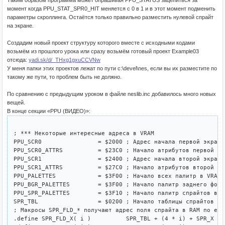
Таким образом программа может опрашивая PPU_STATUS зацепиться за
момент когда PPU_STAT_SPR0_HIT меняется с 0 в 1 и в этот момент подменить
параметры скроллинга. Остаётся только правильно разместить нулевой спрайт
на экране.
Создадим новый проект структуру которого вместе с исходными кодами
возьмём из прошлого урока или сразу возьмём готовый проект Example03
отсюда:
yadi.sk/d/_THxg1gxuCCVNw
У меня папки этих проектов лежат по пути c:\devel\nes, если вы их разместите по
такому же пути, то проблем быть не должно.
По сравнению с предыдущим уроком в файле neslib.inc добавилось много новых
вещей.
В конце секции «PPU (ВИДЕО)»:
; *** Некоторые интересные адреса в VRAM

PPU_SCR0		= $2000	; Адрес начала первой экранной области в VRAM

PPU_SCR0_ATTRS		= $23C0	; Начало атрибутов первой экранной области в VRAM

PPU_SCR1		= $2400	; Адрес начала второй экранной области в VRAM

PPU_SCR1_ATTRS		= $27C0	; Начало атрибутов второй экранной области в VRAM

PPU_PALETTES		= $3F00	; Начало всех палитр в VRAM

PPU_BGR_PALETTES	= $3F00	; Начало палитр заднего фона в VRAM

PPU_SPR_PALETTES	= $3F10	; Начало палитр спрайтов в VRAM

SPR_TBL			= $0200	; Начало таблицы спрайтов в RAM

; Макросы SPR_FLD_* получают адрес поля спрайта в RAM по его 
.define SPR_FLD_X( i )		SPR_TBL + (4 * i) + SPR_X
