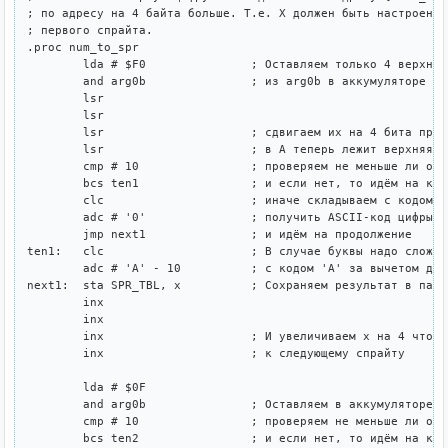
; по адресу на 4 байта больше. Т.е. X должен быть настроен н
; первого спрайта.

.proc num_to_spr

	lda # $F0		; Оставляем только 4 верхних бита

	and arg0b		; из arg0b в аккумуляторе и...

	lsr

	lsr

	lsr			; сдвигаем их на 4 бита правее так что

	lsr			; в A теперь лежит верхняя цифра

	cmp # 10		; проверяем не меньше ли она чем 10

	bcs ten1		; и если нет, то идём на код букв A-F

	clc			; иначе складываем с кодом '0' чтобы

	adc # '0'		; получить ASCII-код цифры 0-9

	jmp next1		; и идём на продолжение

ten1:	clc			; В случае буквы надо сложить цифру

	adc # 'A' - 10		; с кодом 'A' за вычетом десяти

next1:	sta SPR_TBL, x		; Сохраняем результат в память спрайтов

	inx

	inx

	inx			; И увеличиваем x на 4 чтобы перейти

	inx			; к следующему спрайту

	lda # $0F		

	and arg0b		; Оставляем в аккумуляторе 4 нижних бита цифры

	cmp # 10		; проверяем не меньше ли она чем 10

	bcs ten2		; и если нет, то идём на код букв A-F
