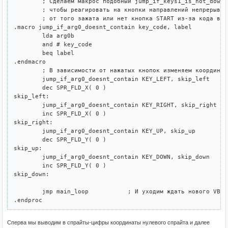
	; Сделаем макрос подобный jump_if_keys1_is_not_down, но работающий с arg0b

	; чтобы реагировать на кнопки направлений непрерывно или отрывисто в зависимости

	; от того зажата или нет кнопка START из-за кода выше...

.macro jump_if_arg0_doesnt_contain key_code, label

	lda arg0b

	and # key_code

	beq label

.endmacro

	; В зависимости от нажатых кнопок изменяем координаты нулевого спрайта

	jump_if_arg0_doesnt_contain KEY_LEFT, skip_left

	dec SPR_FLD_X( 0 )

skip_left:

	jump_if_arg0_doesnt_contain KEY_RIGHT, skip_right

	inc SPR_FLD_X( 0 )

skip_right:

	jump_if_arg0_doesnt_contain KEY_UP, skip_up

	dec SPR_FLD_Y( 0 )

skip_up:

	jump_if_arg0_doesnt_contain KEY_DOWN, skip_down

	inc SPR_FLD_Y( 0 )

skip_down:

	jmp main_loop		; И уходим ждать нового VBlank в бесконечном цикле

Сперва мы выводим в спрайты-цифры координаты нулевого спрайта и далее