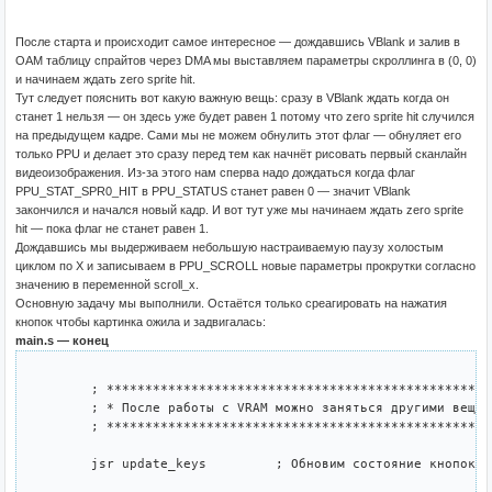
После старта и происходит самое интересное — дождавшись VBlank и залив в
OAM таблицу спрайтов через DMA мы выставляем параметры скроллинга в (0, 0)
и начинаем ждать zero sprite hit.
Тут следует пояснить вот какую важную вещь: сразу в VBlank ждать когда он
станет 1 нельзя — он здесь уже будет равен 1 потому что zero sprite hit случился
на предыдущем кадре. Сами мы не можем обнулить этот флаг — обнуляет его
только PPU и делает это сразу перед тем как начнёт рисовать первый сканлайн
видеоизображения. Из-за этого нам сперва надо дождаться когда флаг
PPU_STAT_SPR0_HIT в PPU_STATUS станет равен 0 — значит VBlank
закончился и начался новый кадр. И вот тут уже мы начинаем ждать zero sprite
hit — пока флаг не станет равен 1.
Дождавшись мы выдерживаем небольшую настраиваемую паузу холостым
циклом по X и записываем в PPU_SCROLL новые параметры прокрутки согласно
значению в переменной scroll_x.
Основную задачу мы выполнили. Остаётся только среагировать на нажатия
кнопок чтобы картинка ожила и задвигалась:
main.s — конец
	; ********************************************************

	; * После работы с VRAM можно заняться другими вещами... *

	; ********************************************************

	jsr update_keys		; Обновим состояние кнопок опросив геймпады
