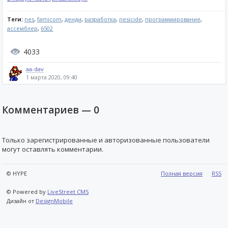
Теги:
nes
,
famicom
,
денди
,
разработка
,
nesicide
,
программирование
,
ассемблер
,
6502
4033
aa-dav
1 марта 2020, 09:40
Комментариев —
0
Только зарегистрированные и авторизованные пользователи
могут оставлять комментарии.
© HYPE
Полная версия
RSS
© Powered by
LiveStreet CMS
Дизайн от
DesignMobile