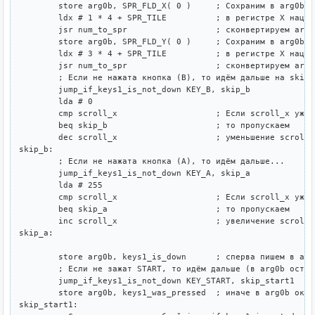
	store arg0b, SPR_FLD_X( 0 )	; Сохраним в arg0b координату X спрайта 0

	ldx # 1 * 4 + SPR_TILE		; в регистре X нацелимся на номер тайла спрайта 1

	jsr num_to_spr			; сконвертируем arg0b в число с записью цифр в спрайты 1 и 2

	store arg0b, SPR_FLD_Y( 0 )	; Сохраним в arg0b координату Y спрайта 0

	ldx # 3 * 4 + SPR_TILE		; в регистре X нацелимся на номер тайла спрайта 3

	jsr num_to_spr			; сконвертируем arg0b в число с записью цифр в спрайты 3 и 4

	; Если не нажата кнопка (B), то идём дальше на skip_b

	jump_if_keys1_is_not_down KEY_B, skip_b

	lda # 0

	cmp scroll_x			; Если scroll_x уже ноль

	beq skip_b			; то пропускаем

	dec scroll_x			; уменьшение scroll_x

skip_b:

	; Если не нажата кнопка (A), то идём дальше...

	jump_if_keys1_is_not_down KEY_A, skip_a

	lda # 255

	cmp scroll_x			; Если scroll_x уже 255

	beq skip_a			; то пропускаем

	inc scroll_x			; увеличение scroll_x

skip_a:

	store arg0b, keys1_is_down	; сперва пишем в arg0b копию keys1_is_down

	; Если не зажат START, то идём дальше (в arg0b останется keys1_is_down)

	jump_if_keys1_is_not_down KEY_START, skip_start1

	store arg0b, keys1_was_pressed	; иначе в arg0b окажется копия keys1_was_pressed

skip_start1:
