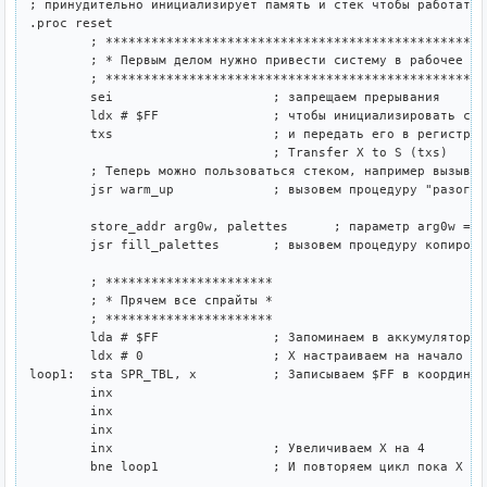
; принудительно инициализирует память и стек чтобы работать 
.proc reset

	; ***********************************************************

	; * Первым делом нужно привести систему в рабочее состояние *

	; ***********************************************************

	sei			; запрещаем прерывания

	ldx # $FF		; чтобы инициализировать стек надо записать $FF в X

	txs			; и передать его в регистр вершины стека командой 

				; Transfer X to S (txs)

	; Теперь можно пользоваться стеком, например вызывать процедуры

	jsr warm_up		; вызовем процедуру "разогрева" (см. neslib.s)

	store_addr arg0w, palettes	; параметр arg0w = адрес наборов палитр

	jsr fill_palettes	; вызовем процедуру копирования палитр в PPU

	; **********************

	; * Прячем все спрайты *

	; **********************

	lda # $FF		; Запоминаем в аккумуляторе $FF - координату по Y

	ldx # 0			; X настраиваем на начало таблицы спрайтов

loop1:	sta SPR_TBL, x		; Записываем $FF в координату Y текущего спрайта

	inx

	inx

	inx

	inx			; Увеличиваем X на 4

	bne loop1		; И повторяем цикл пока X не станет равен 0
