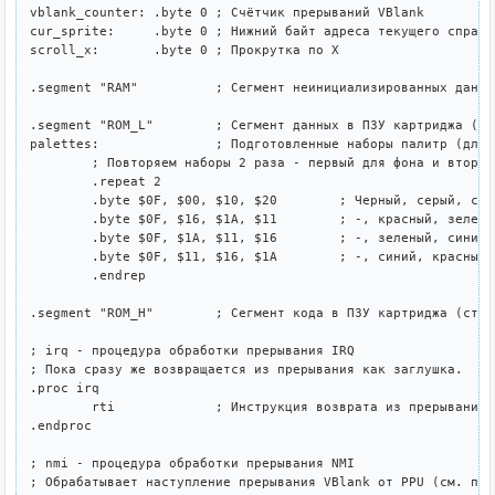
vblank_counter:	.byte 0	; Счётчик прерываний VBlank

cur_sprite:	.byte 0	; Нижний байт адреса текущего спрайта в таблцие спрайтов

scroll_x:	.byte 0	; Прокрутка по X

.segment "RAM"		; Сегмент неинициализированных данных в RAM

.segment "ROM_L"	; Сегмент данных в ПЗУ картриджа (страницы $C000-$FFFF)

palettes:		; Подготовленные наборы палитр (для фона и для спрайтов)

	; Повторяем наборы 2 раза - первый для фона и второй для спрайтов

	.repeat 2	

	.byte $0F, $00, $10, $20	; Черный, серый, светло-серый, белый

	.byte $0F, $16, $1A, $11	; -, красный, зеленый, синий

	.byte $0F, $1A, $11, $16	; -, зеленый, синий, красный

	.byte $0F, $11, $16, $1A	; -, синий, красный, зеленый

	.endrep

.segment "ROM_H"	; Сегмент кода в ПЗУ картриджа (страницы $C000-$FFFF)

; irq - процедура обработки прерывания IRQ

; Пока сразу же возвращается из прерывания как заглушка.

.proc irq

	rti		; Инструкция возврата из прерывания

.endproc

; nmi - процедура обработки прерывания NMI

; Обрабатывает наступление прерывания VBlank от PPU (см. про