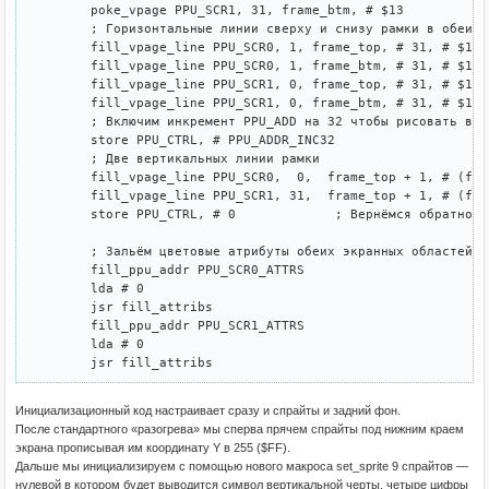
	poke_vpage PPU_SCR1, 31, frame_btm, # $13

	; Горизонтальные линии сверху и снизу рамки в обеих экранных областях

	fill_vpage_line PPU_SCR0, 1, frame_top, # 31, # $15

	fill_vpage_line PPU_SCR0, 1, frame_btm, # 31, # $15

	fill_vpage_line PPU_SCR1, 0, frame_top, # 31, # $15

	fill_vpage_line PPU_SCR1, 0, frame_btm, # 31, # $15

	; Включим инкремент PPU_ADD на 32 чтобы рисовать вертикальные линии

	store PPU_CTRL, # PPU_ADDR_INC32

	; Две вертикальных линии рамки

	fill_vpage_line PPU_SCR0,  0,  frame_top + 1, # (frame_btm - frame_top - 1), # $14

	fill_vpage_line PPU_SCR1, 31,  frame_top + 1, # (frame_btm - frame_top - 1), # $14

	store PPU_CTRL, # 0		; Вернёмся обратно в режим инкремента PPU_ADDR на 1

	; Зальём цветовые атрибуты обеих экранных областей нулевой палитрой

	fill_ppu_addr PPU_SCR0_ATTRS

	lda # 0

	jsr fill_attribs

	fill_ppu_addr PPU_SCR1_ATTRS

	lda # 0

Инициализационный код настраивает сразу и спрайты и задний фон.
После стандартного «разогрева» мы сперва прячем спрайты под нижним краем
экрана прописывая им координату Y в 255 ($FF).
Дальше мы инициализируем с помощью нового макроса set_sprite 9 спрайтов —
нулевой в котором будет выводится символ вертикальной черты, четыре цифры