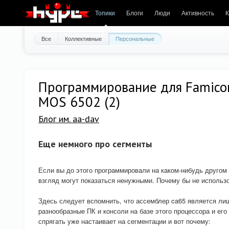
Топики
Блоги
Люди
Активность
К
Все
Коллективные
Персональные
Программирование для Famicom
MOS 6502 (2)
Блог им. aa-dav
Еще немного про сегменты
Если вы до этого программировали на каком-нибудь другом 
взгляд могут показаться ненужными. Почему бы не использо
Здесь следует вспомнить, что ассемблер ca65 является л
разнообразные ПК и консоли на базе этого процессора и ег
спрягать уже настаивает на сегментации и вот почему: