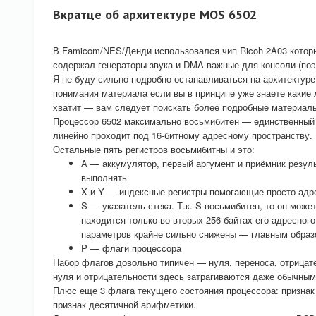
Вкратце об архитектуре MOS 6502
В Famicom/NES/Денди использовался чип Ricoh 2A03 котор
содержал генераторы звука и DMA важные для консоли (поэ
Я не буду сильно подробно останавливаться на архитектуре
понимания материала если вы в принципе уже знаете какие 
хватит — вам следует поискать более подробные материал
Процессор 6502 максимально восьмибитен — единственный 1
линейно проходит под 16-битному адресному пространству.
Остальные пять регистров восьмибитны и это:
A — аккумулятор, первый аргумент и приёмник резул
выполнять
X и Y — индексные регистры помогающие просто адре
S — указатель стека. Т.к. S восьмибитен, то он може
находится только во вторых 256 байтах его адресног
параметров крайне сильно снижены — главным образо
P — флаги процессора
Набор флагов довольно типичен — нуля, переноса, отрицат
нуля и отрицательности здесь затрагиваются даже обычным
Плюс еще 3 флага текущего состояния процессора: признак
признак десятичной арифметики.