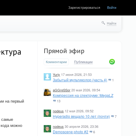
Зарегистрироваться
Войти
Найти
ектура
Прямой эфир
Комментарии
Публикации
Yuriy
17 июня 2026, 21:53
Забытый мультиколор (часть 4)
1
aGGreSSor
20 мая 2026, 09:54
Компрессия на спектруме: MegaLZ
ами на первый
13
nodeus
12 мая 2026, 09:52
Hyperadio вещало 10 лет (почти)
7
д самые
о кода можно
nodeus
30 апреля 2026, 23:36
Demoscene photo #2
6