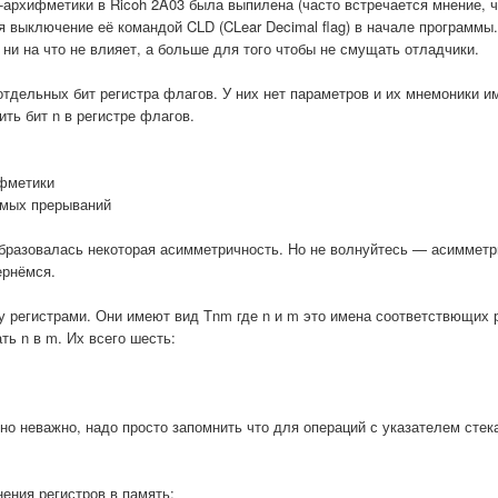
архифметики в Ricoh 2A03 была выпилена (часто встречается мнение, ч
я выключение её командой CLD (CLear Decimal flag) в начале программы.
о ни на что не влияет, а больше для того чтобы не смущать отладчики.
тдельных бит регистра флагов. У них нет параметров и их мнемоники и
ить бит n в регистре флагов.
ифметики
уемых прерываний
Образовалась некоторая асимметричность. Но не волнуйтесь — асимметр
ернёмся.
регистрами. Они имеют вид Tnm где n и m это имена соответствющих р
ть n в m. Их всего шесть:
но неважно, надо просто запомнить что для операций с указателем стек
ения регистров в память: