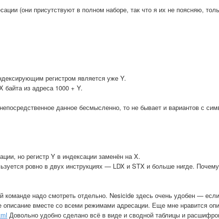
ии (они присутствуют в полном наборе, так что я их не поясняю, тол
индексирующим регистром является уже Y.
X байта из адреса 1000 + Y.
 непосредственное данное бесмысленно, то не бывает и вариантов с сим
ции, но регистр Y в индексации заменён на X.
льзуется ровно в двух инструкциях — LDX и STX и больше нигде. Почем
й команде надо смотреть отдельно. Nesicide здесь очень удобен — если
е описание вместе со всеми режимами адресации. Еще мне нравится оп
tml
Довольно удобно сделано всё в виде и сводной таблицы и расшифро