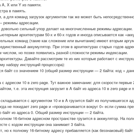
 A, X или Y из памяти.
тра в память.
, а для команд загрузок аргументом так же может быть непосредственн
 — режимы адресации.
2 довольно сильный упор делает на многочисленные режимы адресации.
ютерным архитектурам 50-х и 60-х годов и иногда описывается как «акк
тельных команд (такие как сложение или вычитание) имеют вторым аргу
единственный аккумулятор. При этом в архитектурах старых годов адре
м числом, но позже появились разной сложности режимы индексации.
рхитектуры. Давайте рассмотрим те из них которые работают с инструкц
у набору инструкций процессора):
я байт со значением 10 (общий размер инструкции — 2 байта: код + данн
 с адресом 10 в zero page. Тут важное замечание: для скорости первые 
йтом, т.е. эта инструкция загрузит в A байт из адреса 10 в zero page и
складывается с аргументом 10 и в A грузится байт из получившегося ад
да не покидает zero page и «проворачивается вокруг 0» если сумма пр
ор байт из адреса 0. Общий размер инструкции — 2 байта.
полном 16-битном адресном пространстве грузится в аккмулятор. На пол
есте с кодом инструкции она занимает 3 байта.
, но к полному 16-битному адресу прибавляется (как беззнаковый) байт 