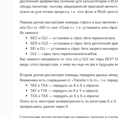
Десятичная арифметика полезная для калькуляторов и BCD-
обхода патентов), поэтому общепринятой практикой являетс
нужно не для логики процесса, т.к. этот флаг в Ricoh прост
Первым делом рассмотрим команды сброса и выставления о
или CLn от «SEt n» или «CLear n», т.е. установить или сброс
Их немного:
SEC и CLC — установка и сброс бита переноса/carry
SED и CLD — установка и сброс бита десятичной ар
SEI и CLI — установка и сброс бита запрета маскир
CLV — сброс бита переполнения/overflow
Вас немного покорёжило от того что у CLV нет пары SEV? 
кредо этого процессора, к чему мы еще не раз в будущем в
Вторым делом рассмотрим команды передачи данных между 
Мнемоники есть сокращения от «Transfer n to m», т.е. переда
TAX и TXA — передать из A в X и обратно
TAY и TYA — передать из A в Y и обратно
TXS и TSX — передать из X в S и обратно
Опять есть некоторая асимметричность по регистрам X и S, 
пробрасывать данное через X.
Следующим делом посмотрим на команды загрузки и сохран