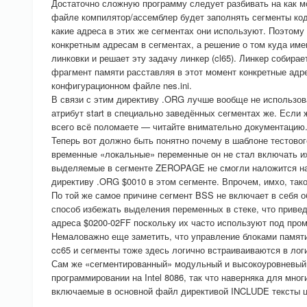
Достаточно сложную программу следует разбивать на как 
файле компилятор/ассемблер будет заполнять сегменты код
какие адреса в этих же сегментах они используют. Поэтому
конкретным адресам в сегментах, а решение о том куда име
линковки и решает эту задачу линкер (cl65). Линкер собирае
фрагмент памяти расставляя в этот момент конкретные адр
конфигурационном файле nes.ini.
В связи с этим директиву .ORG лучше вообще не использоват
атрибут start в специально заведённых сегментах же. Если
всего всё поломаете — читайте внимательно документацию
Теперь вот должно быть понятно почему в шаблоне тестового
временные «локальные» переменные он не стал включать их
выделяемые в сегменте ZEROPAGE не смогли наложится на н
директиву .ORG $0010 в этом сегменте. Впрочем, имхо, тако
По той же самое причине сегмент BSS не включает в себя о
способ избежать выделения переменных в стеке, что приве
адреса $0200-02FF поскольку их часто используют под про
Немаловажно еще заметить, что управление блоками памяти
cc65 и сегменты тоже здесь логично встраиваиваются в логи
Сам же «сегментированный» модульный и высокоуровневый п
программировании на Intel 8086, так что наверняка для мно
включаемые в основной файл директивой INCLUDE тексты ц