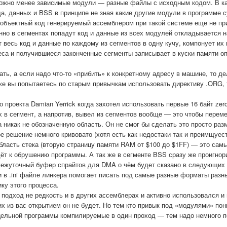
можно менее зависимые модули — разные файлы с исходным кодом. В к
а, данных и BSS в принципе не зная какие другие модули в программе 
 объектный код генерируемый ассемблером при такой системе еще не пр
нно в сегментах попадут код и данные из всех модулей откладывается н
т весь код и данные по каждому из сегментов в одну кучу, компонует их 
еса и получившиеся законченные сегменты записывает в куски памяти 
ь, а если надо что-то «прибить» к конкретному адресу в машине, то де
 же вы попытаетесь по старым привычкам использовать директиву .ORG, 
.
 проекта Damian Yerrick когда захотел использовать первые 16 байт zer
 в сегмент, а напротив, вывел из сегментов вообще — это чтобы перем
икак не обозначенную область. Он не смог бы сделать это просто раз
е решение немного кривовато (хотя есть как недостаки так и преимщуест
бласть стека (вторую страницу памяти RAM от $100 до $1FF) — это сам
дёт к обрушению программы. А так же в сегменте BSS сразу же проигно
межуточный буфер спрайтов для DMA о чём будет сказано в следующих 
 в .ini файле линкера помогает писать под самые разные форматы раз
ку этого процесса.
одход не редкость и в других ассемблерах и активно использовался и 
гих из вас открытием он не будет. Но тем кто привык под «модулями» по
ельной программы компилируемые в один проход — тем надо немного п