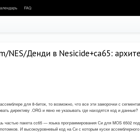
алендарь
FAQ
/NES/Денди в Nesicide+ca65: архит
ассемблере для 8-биток, то возможно, что все эти заморочки с сегмент
вать директиву .ORG и явно не указывать где находятся код и данные?
ишь частью пакета cc65 — языка программирования Си для MOS 6502 по
о потомков. И высокоуровневый код на Си с которым куски ассемблерног