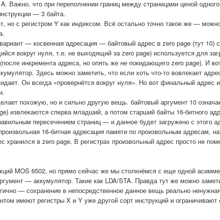
 A. Важно, что при переполнении границ между страницами ценой одног
инструкции — 3 байта.
, но с регистром Y как индексом. Всё остально точно такое же — можн
а.
вариант — косвенная адресация — байтовый адрес в zero page (тут 10) 
йся вокруг нуля, т.е. не выходящий за zero page) используется для заг
(после инкремента адреса, но опять же не покидающего zero page). И во
ккумулятор. Здесь можно заметить, что если хоть что-то вовлекает адр
покидает. Он всегда «провернётся вокруг нуля». Но вот финальный адрес 
и.
делает похожую, но и сильно другую вещь. байтовый аргумент 10 означа
page) извлекаются сперва младший, а потом старший байты 16-битного адр
равильным пересечением страниц — и данное будет загружено с этого а
произвольная 16-битная адресация памяти по произвольным адресам, н
 хранился в zero page. В регистрах произвольный адрес просто не пом
кций MOS 6502, но прямо сейчас же мы столкнёмся с еще одной асимме
ргумент — аккумулятор. Такие как LDA/STA. Правда тут же можно замети
логично — сохранение в непосредственное данное вещь реально ненужная
том имеют регистры X и Y уже другой сорт инструкций и ограничивают