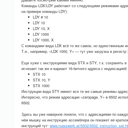
Команды LDX/LDY работают со следующими режимами адресац
на примере команды LDY):
LDY # 10
LDY 10
LDY 10, X
LDY 1000
LDY 1000, X
С командами вида LDX всё то же самое, но единственным 
Т.е., например, «LDX 1000, Y» — тут уже загрузка в регистр 
Еще хуже с инструкциями вида STX и STY, т.к. сохранять в
исчезает так же и вариант 16-битного адреса с индексацией:
STX 10
STX 10, Y
STX 1000
Инструкции вида STY имеют все те же самые режимы адреса
Интересно, что режим адресации «zeropage, Y» в 6502 испо
6502.
Здесь вы уже наверное поняли, что с адресациями по каждо
нём мышку на инструкцию ассемблера он покажет её кратко
инструкций тут:
www.masswerk.at/6502/6502_instruction_set.h