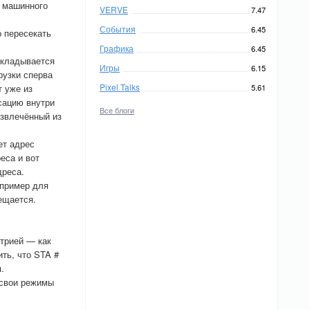
о машинного
VERVE
7.47
События
6.45
о пересекать
Графика
6.45
складывается
Игры
6.15
рузки сперва
Pixel Talks
т уже из
5.61
есацию внутри
Все блоги
извлечённый из
ет адрес
еса и вот
дреса.
апример для
ещается.
трией — как
ть, что STA #
.
 свои режимы