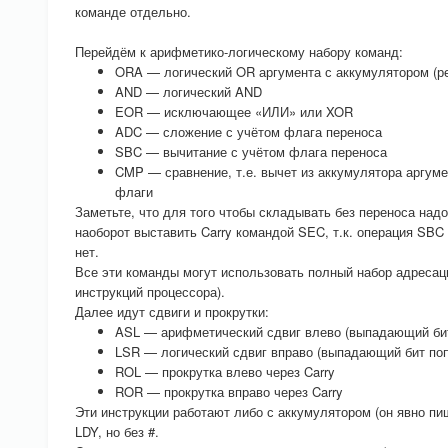
команде отдельно.
Перейдём к арифметико-логическому набору команд:
ORA — логический OR аргумента с аккумулятором (ре
AND — логический AND
EOR — исключающее «ИЛИ» или XOR
ADC — сложение с учётом флага переноса
SBC — вычитание с учётом флага переноса
CMP — сравнение, т.е. вычет из аккумулятора аргумен
флаги
Заметьте, что для того чтобы складывать без переноса надо
наоборот выставить Carry командой SEC, т.к. операция SBC
нет.
Все эти команды могут использовать полный набор адресац
инструкций процессора).
Далее идут сдвиги и прокрутки:
ASL — арифметический сдвиг влево (выпадающий бит 
LSR — логический сдвиг вправо (выпадающий бит попа
ROL — прокрутка влево через Carry
ROR — прокрутка вправо через Carry
Эти инструкции работают либо с аккумулятором (он явно п
LDY, но без #.