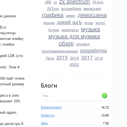
zx spectrum
z80
zx
ZX-Evo
ассемблер
видеочип
ZXTune
графика
демосцена
демо
ое данное
дикий адЪ
денди
игры
интро
 Его
музыка
конкурсы
Кодинг
умулятор-
музыка для мужика
ментом ячейку
обзор
с ячейки
перевод
разработка
программирование
ией LDA (эти
2015
2017
Урок
2016
2018
6502
ое). Знак #
256 байт ячеек
 полный размер
Блоги
реса в zero
Топ
евышает 255.
Development
16.72
ный адрес
Новости
13.65
Звук
из регистра X
7.52