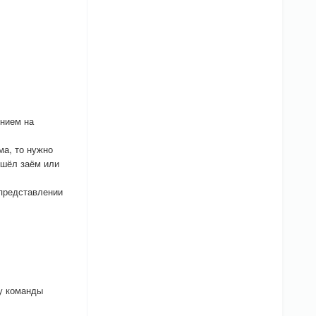
янием на
ма, то нужно
ошёл заём или
 представлении
 у команды