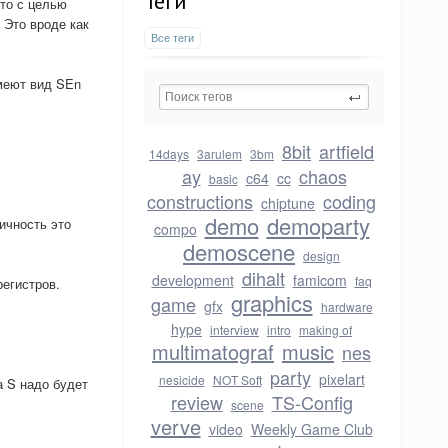
Теги
то с целью
 Это вроде как
Все теги
меют вид SEn
8bit
artfield
14days
3arulem
3bm
ay
chaos
c64
cc
basic
constructions
coding
chiptune
demo
demoparty
ичность это
compo
demoscene
design
dihalt
development
famicom
faq
егистров.
graphics
game
gfx
hardware
hype
interview
intro
making of
multimatograf
music
nes
party
pixelart
nesicide
NOT Soft
а S надо будет
review
TS-Config
scene
verve
video
Weekly Game Club