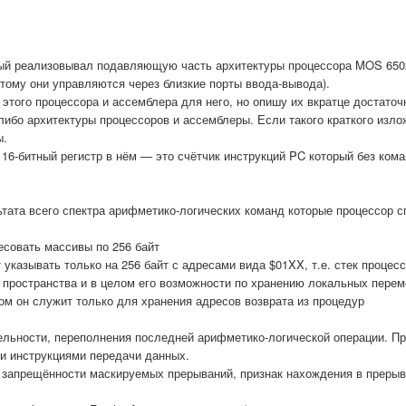
ый реализовывал подавляющую часть архитектуры процессора MOS 6502
тому они управляются через близкие порты ввода-вывода).
 этого процессора и ассемблера для него, но опишу их вкратце достаточ
либо архитектуры процессоров и ассемблеры. Если такого краткого изло
ы.
6-битный регистр в нём — это счётчик инструкций PC который без ком
ьтата всего спектра арифметико-логических команд которые процессор с
совать массивы по 256 байт
т указывать только на 256 байт с адресами вида $01XX, т.е. стек процес
о пространства и в целом его возможности по хранению локальных пере
м он служит только для хранения адресов возврата из процедур
ельности, переполнения последней арифметико-логической операции. П
и инструкциями передачи данных.
 запрещённости маскируемых прерываний, признак нахождения в прерыв