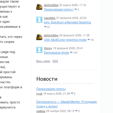
аждом таком
aGGreSSor
20 марта 2026, 17:16
существуют и
Переезжаем (опять)
2
ивязан к
а шаг
LessNick
27 февраля 2026, 23:20
в один
sXg: Spectrum eXtended Graphics
описываемые в
51
aGGreSSor
26 февраля 2026, 11:39
лать это через
C64: MultiColor graphics mode
16
то скорее
Vinnny
18 февраля 2026, 23:41
o page под
Demoscene photo
107
енные
Весь эфир
·
RSS
местив
ва).
ый простой
рированы
Новости
частях.
ных платформ в
Переезжаем (опять)
nyuk
18 марта 2026, 21:38
2
в
Demoscene.ru — MasterMentor: Я подниму
нимать просто
Cцену с колен!
ереучится.
nodeus
29 ноября 2022, 08:13
0