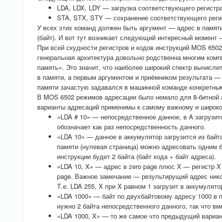
LDA, LDX, LDY — загрузка соответствующего регистра
STA, STX, STY — сохранение соответствующего регис
У всех этих команд должен быть аргумент — адрес в памяти
(байт). И вот тут возникает следующий интересный момент
При всей скудности регистров и кодов инструкций MOS 650
генеральная архитектура довольно родственна многим компь
память». Это значит, что наиболее широкий спектр вычисли
в памяти, а первым аргументом и приёмником результата — 
памяти зачастую задавался в машинной команде конкретны
В MOS 6502 режимов адресации было немало для 8-битной а
варианты адресаций применимы к самому важному и широком
«LDA # 10» — непосредственное данное, в A загрузитс
обозначает как раз непосредственность данного.
«LDA 10» — данное в аккумулятор загрузится из байта
памяти (нулевая страница) можно адресовать одним ба
инструкции будет 2 байта (байт кода + байт адреса).
«LDA 10, X» — адрес в zero page плюс X — регистр X 
page. Важное замечание — результирущий адрес никог
Т.е. LDA 255, X при X равном 1 загрузит в аккумулят
«LDA 1000» — байт по двухбайтовому адресу 1000 в 
нужно 2 байта непосредственного данного, так что вм
«LDA 1000, X» — то же самое что предыдущий вариант