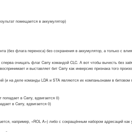
зультат помещается в аккумулятор)
та (без флага переноса) без сохранения в аккумулятор, а только с вли
 сперва очищать флаг Carry командой CLC. А вот чтобы вычесть без заё
 воспринимает и выставляет бит Carry как инверсию признака того произ
ий (и на деле команды LDA и STA являются их компаньонами в битовом
попадает в Carry, вдвигается 0)
дает в Carry, вдвигается 0)
ишется, например, «ROL A») либо с сокращённым набором адресаций как