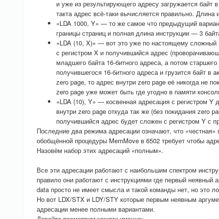
и уже из результирующего адресу загружается байт в
такта адрес всё-таки вычисляется правильно. Длина 
«LDA 1000, Y» — то же самое что предыдущий вариант
границы страниц и полная длина инструкции — 3 байт
«LDA (10, X)» — вот это уже по настоящему сложный 
с регистром X и получившийся адрес (проворачивающи
младшего байта 16-битного адреса, а потом старшего 
получившегося 16-битного адреса и грузится байт в а
zero page, то адрес внутри zero page её никогда не 
zero page уже может быть где угодно в памяти консол
«LDA (10), Y» — косвенная адресация с регистром Y 
внутри zero page откуда так же (без покидания zero 
получившийся адрес будет сложен с регистром Y с п
Последние два режима адресации означают, что «честная» 
обобщённой процедуры MemMove в 6502 требует чтобы адрес
Назовём набор этих адресаций «полным».
Все эти адресации работают с наибольшим спектром инстру
правило они работают с инструкциями где первый неявный а
data просто не имеет смысла и такой команды нет, но это 
Но вот LDX/STX и LDY/STY которые первым неявным аргумен
адресации менее полными вариантами.
Давайте посмотрим какими именно: