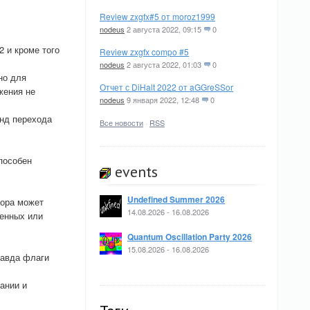
Review zxgfx#5 от moroz1999
nodeus
2 августа 2022, 09:15
0
 и кроме того
Review zxgfx compo #5
nodeus
2 августа 2022, 01:03
0
но для
Отчет с DiHalt 2022 от aGGreSSor
жения не
nodeus
9 января 2022, 12:48
0
анд перехода
Все новости
·
RSS
пособен
events
Undefined Summer 2026
сора может
14.08.2026 - 16.08.2026
менных или
Quantum Oscillation Party 2026
15.08.2026 - 16.08.2026
равда флаги
ании и