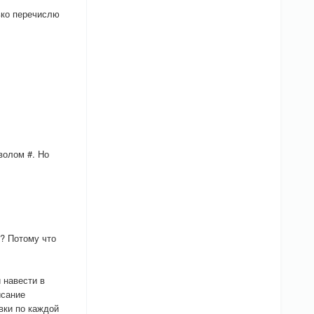
ько перечислю
волом #. Но
у? Потому что
 навести в
исание
вки по каждой