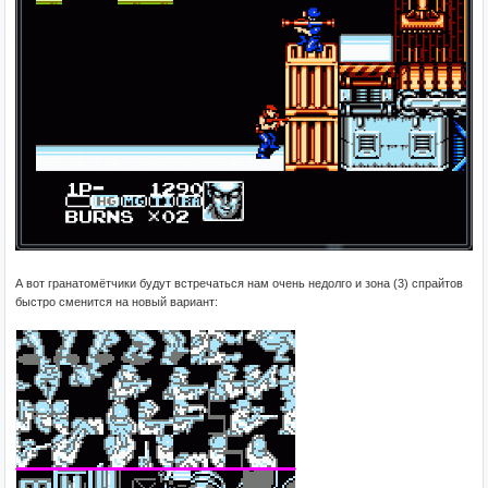
А вот гранатомётчики будут встречаться нам очень недолго и зона (3) спрайтов
быстро сменится на новый вариант: