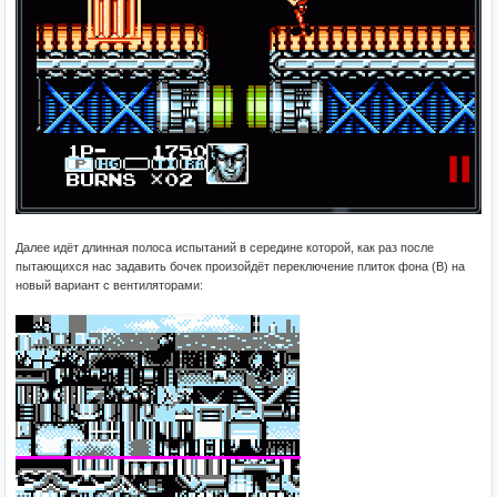
Далее идёт длинная полоса испытаний в середине которой, как раз после
пытающихся нас задавить бочек произойдёт переключение плиток фона (B) на
новый вариант с вентиляторами: