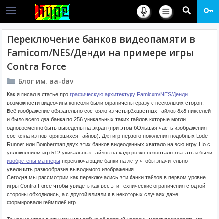
Переключение банков видеопамяти в
Famicom/NES/Денди на примере игры
Contra Force
Блог им. aa-dav
Как я писал в статье про
графическую архитектуру Famicom/NES/Денди
возможности видеочипа консоли были ограничены сразу с нескольких сторон.
Всё изображение обязательно состояло из четырёхцветных тайлов 8x8 пикселей
и было всего два банка по 256 уникальных таких тайлов которые могли
одновременно быть выведены на экран (при этом бОльшая часть изображения
состояла из повторяющихся тайлов). Для игр первого поколения подобных Lode
Runner или Bomberman двух этих банков видеоданных хватало на всю игру. Но с
усложнением игр 512 уникальных тайлов на кадр резко перестало хватать и были
изобретены мапперы
переключающие банки на лету чтобы значительно
увеличить разнообразие выводимого изображения.
Сегодня мы рассмотрим как переключались эти банки тайлов в первом уровне
игры Contra Force чтобы увидеть как все эти технические ограничения с одной
стороны обходились, а с другой влияли и в некоторых случаях даже
формировали геймплей игр.