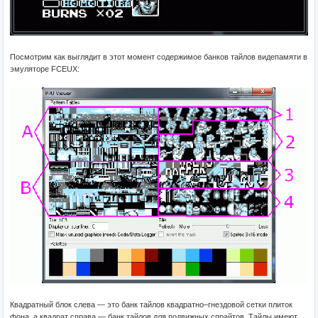
Посмотрим как выглядит в этот момент содержимое банков тайлов видепамяти в
эмуляторе FCEUX:
Квадратный блок слева — это банк тайлов квадратно–гнездовой сетки плиток
фона, а квадрат справа — банк тайлов для подвижных спрайтов. Тайлы имеют