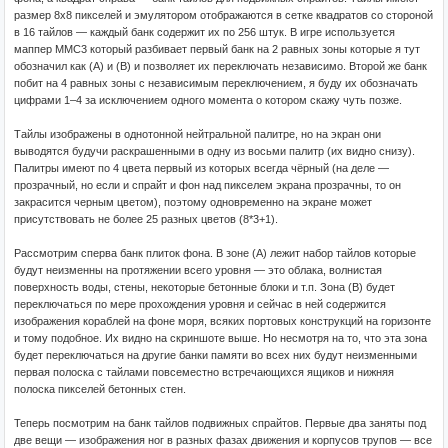
размер 8x8 пикселей и эмулятором отображаются в сетке квадратов со стороной
в 16 тайлов — каждый банк содержит их по 256 штук. В игре используется
маппер MMC3 который разбивает первый банк на 2 равных зоны которые я тут
обозначил как (A) и (B) и позволяет их переключать независимо. Второй же банк
побит на 4 равных зоны с независимым переключением, я буду их обозначать
цифрами 1–4 за исключением одного момента о котором скажу чуть позже.
Тайлы изображены в однотонной нейтральной палитре, но на экран они
выводятся будучи раскрашенными в одну из восьми палитр (их видно снизу).
Палитры имеют по 4 цвета первый из которых всегда чёрный (на деле —
прозрачный, но если и спрайт и фон над пикселем экрана прозрачны, то он
закрасится черным цветом), поэтому одновременно на экране может
присутствовать не более 25 разных цветов (8*3+1).
Рассмотрим сперва банк плиток фона. В зоне (A) лежит набор тайлов которые
будут неизменны на протяжении всего уровня — это облака, волнистая
поверхность воды, стены, некоторые бетонные блоки и т.п. Зона (B) будет
переключаться по мере прохождения уровня и сейчас в ней содержится
изображения кораблей на фоне моря, всяких портовых конструкций на горизонте
и тому подобное. Их видно на скриншоте выше. Но несмотря на то, что эта зона
будет переключаться на другие банки памяти во всех них будут неизменными
первая полоска с тайлами повсеместно встречающихся ящиков и нижняя
полоска пикселей бетонных стен.
Теперь посмотрим на банк тайлов подвижных спрайтов. Первые два заняты под
две вещи — изображения ног в разных фазах движения и корпусов трупов — все