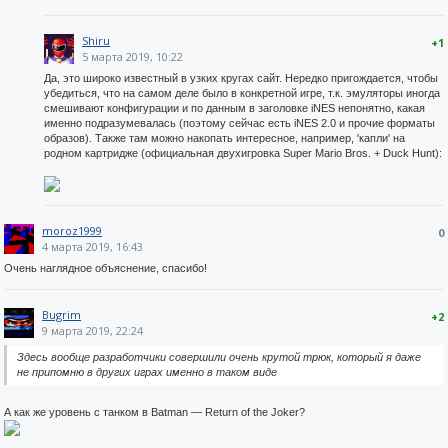
Shiru
+1
5 марта 2019, 10:22
Да, это широко известный в узких кругах сайт. Нередко пригождается, чтобы
убедиться, что на самом деле было в конкретной игре, т.к. эмуляторы иногда
смешивают конфигурации и по данным в заголовке iNES непонятно, какая
именно подразумевалась (поэтому сейчас есть iNES 2.0 и прочие форматы
образов). Также там можно накопать интересное, например, 'капли' на
родном картридже (официальная двухигровка Super Mario Bros. + Duck Hunt):
moroz1999
0
4 марта 2019, 16:43
Очень наглядное объяснение, спасибо!
Bugrim
+2
9 марта 2019, 22:24
Здесь вообще разработчики совершили очень крутой трюк, который я даже
не припомню в других играх именно в таком виде
А как же уровень с танком в Batman — Return of the Joker?