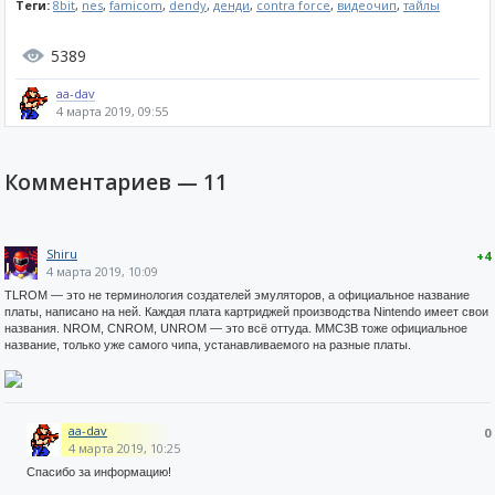
Теги:
8bit
,
nes
,
famicom
,
dendy
,
денди
,
contra force
,
видеочип
,
тайлы
5389
aa-dav
4 марта 2019, 09:55
Комментариев —
11
Shiru
+4
4 марта 2019, 10:09
TLROM — это не терминология создателей эмуляторов, а официальное название
платы, написано на ней. Каждая плата картриджей производства Nintendo имеет свои
названия. NROM, CNROM, UNROM — это всё оттуда. MMC3B тоже официальное
название, только уже самого чипа, устанавливаемого на разные платы.
aa-dav
0
4 марта 2019, 10:25
Спасибо за информацию!