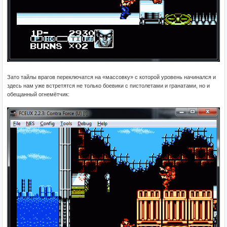
Зато тайлы врагов переключатся на «массовку» с которой уровень начинался и
здесь нам уже встретятся не только боевики с пистолетами и гранатами, но и
обещанный огнемётчик: