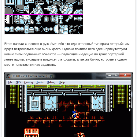
Его я назвал «человек с ружьём», ибо это единственный тип врага который нам
будет встречаться еще очень долго. Однако помимо него здесь присутствуют
новые типы подвижных объектов — падающие и едущие по транспортёрной
ленте ящики, висящие в воздухе платформы, а так же бочки, которые в одном
месте попытаются нас задавить.