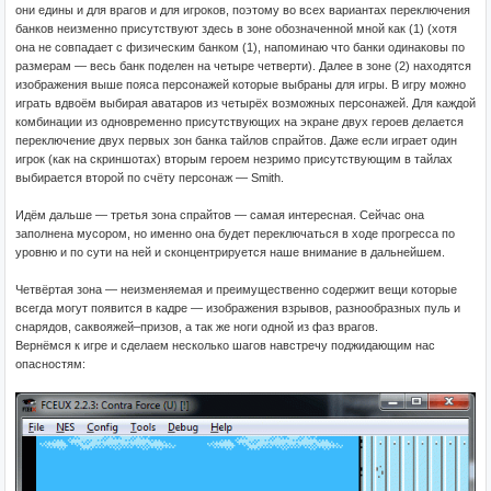
они едины и для врагов и для игроков, поэтому во всех вариантах переключения
банков неизменно присутствуют здесь в зоне обозначенной мной как (1) (хотя
она не совпадает с физическим банком (1), напоминаю что банки одинаковы по
размерам — весь банк поделен на четыре четверти). Далее в зоне (2) находятся
изображения выше пояса персонажей которые выбраны для игры. В игру можно
играть вдвоём выбирая аватаров из четырёх возможных персонажей. Для каждой
комбинации из одновременно присутствующих на экране двух героев делается
переключение двух первых зон банка тайлов спрайтов. Даже если играет один
игрок (как на скриншотах) вторым героем незримо присутствующим в тайлах
выбирается второй по счёту персонаж — Smith.
Идём дальше — третья зона спрайтов — самая интересная. Сейчас она
заполнена мусором, но именно она будет переключаться в ходе прогресса по
уровню и по сути на ней и сконцентрируется наше внимание в дальнейшем.
Четвёртая зона — неизменяемая и преимущественно содержит вещи которые
всегда могут появится в кадре — изображения взрывов, разнообразных пуль и
снарядов, саквояжей–призов, а так же ноги одной из фаз врагов.
Вернёмся к игре и сделаем несколько шагов навстречу поджидающим нас
опасностям: