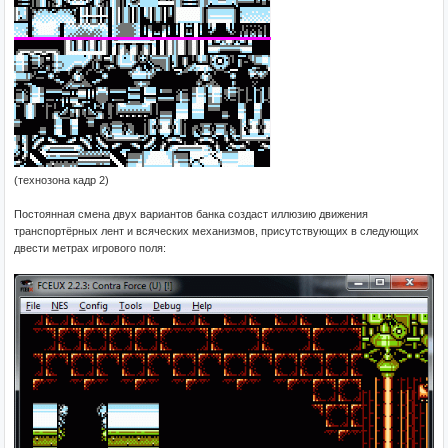
(технозона кадр 2)
Постоянная смена двух вариантов банка создаст иллюзию движения
транспортёрных лент и всяческих механизмов, присутствующих в следующих
двести метрах игрового поля: