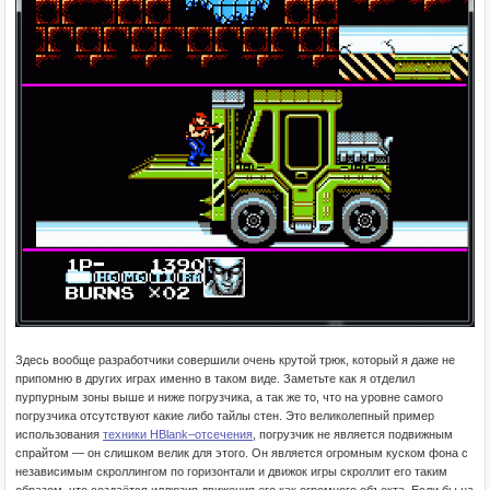
Здесь вообще разработчики совершили очень крутой трюк, который я даже не
припомню в других играх именно в таком виде. Заметьте как я отделил
пурпурным зоны выше и ниже погрузчика, а так же то, что на уровне самого
погрузчика отсутствуют какие либо тайлы стен. Это великолепный пример
использования
техники HBlank–отсечения
, погрузчик не является подвижным
спрайтом — он слишком велик для этого. Он является огромным куском фона с
независимым скроллингом по горизонтали и движок игры скроллит его таким
образом, что создаётся иллюзия движения его как огромного объекта. Если бы на