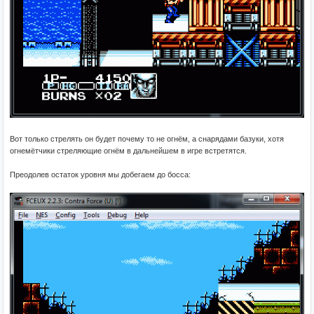
Вот только стрелять он будет почему то не огнём, а снарядами базуки, хотя
огнемётчики стреляющие огнём в дальнейшем в игре встретятся.
Преодолев остаток уровня мы добегаем до босса: