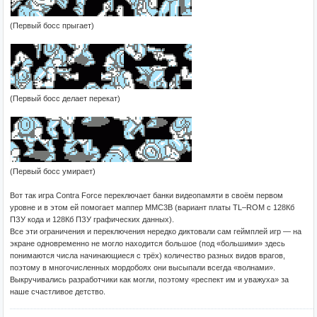
(Первый босс прыгает)
(Первый босс делает перекат)
(Первый босс умирает)
Вот так игра Contra Force переключает банки видеопамяти в своём первом
уровне и в этом ей помогает маппер MMC3B (вариант платы TL–ROM с 128Кб
ПЗУ кода и 128Кб ПЗУ графических данных).
Все эти ограничения и переключения нередко диктовали сам геймплей игр — на
экране одновременно не могло находится большое (под «большими» здесь
понимаются числа начинающиеся с трёх) количество разных видов врагов,
поэтому в многочисленных мордобоях они высыпали всегда «волнами».
Выкручивались разработчики как могли, поэтому «респект им и уважуха» за
наше счастливое детство.