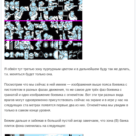
Я обвёл тут третью зону пурпурным цветом и в дальнейшем буду так же делать,
т.к. меняться будет только она.
Посмотрим что мы сейчас в ней имеем — изображения выше пояса боевика с
пистолетом в разных фазах движения, то же самое для трёх фаз боевика с
гранатой и одно изображение боевика с огнемётом. Вот эти три разных вида
врагов могут одновременно присутствовать сейчас на экране и в игре у нас на
следующих ста метрах появятся первые два из них. Огнемётчика мы увидим в
только в самом конце уровня.
Бежим дальше и забежав в большой пустой ангар замечаем, что зона (B) банка
плиток фона сменилась на следующее: