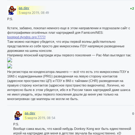
aa-dav
+2
5 марта 2019, 08:49
P.S.
Кстати, забавно, покопал немного еще в этом направлении и подсказали сайт с
фотографиями оголённых плат картриджей для Famicom/NES:
bootgod.dyndns.org:7777/
Там можно наглядно убедится, что игры первой волны действительно
представляли из себя просто две микросхемы ПЗУ напрямую разведенные
дорожками на шины консоли.
Например японский картридж игры первого поколения — Pac-Man выглядел так:
Ни резистора ни конденсатора лишнего — всё что есть это микросхема ПЗУ в
16Кб с кодом/данными (PRG) разведенная на левую сторону контактов
(адресное пространство ЦП) и ПЗУ в 8Кб с тайлами (CHR) разведенная на
правую сторону контактов (адресное пространство видеочипа). Логично, но
интересно было в этом убедится, ибо я в России таких картриджей даже шанса
не имел увидеть, игры первого поколения дошли до меня уже только на
многоигровках где мапперы не могли не быть.
aa-dav
0
5 марта 2019, 08:54
P.S.
Вообще сама мысль, что какой нибудь Donkey Kong мог быть единственной
игрой на картридже для меня в детстве звучала бы кощунственно. xD