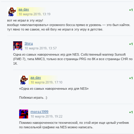
aa-dav
+1
10 марта 2019, 13:19
вот не играл в эту игру!
вообще «имплантировать» огромного босса прямо в уровень — это был хайтек.
тут явно то же самое, но ей богу не играл в эту игру в детстве.
Shiru
+1
10 марта 2019, 13:57
Одна из самых навороченных игр для NES. Собственный маппер Sunsoft
(FME-7), типа MMC3, только все страницы PRG по 8К и все страницы CHR по
1К.
aa-dav
+1
10 марта 2019, 17:10
«Одна из самых навороченных игр для NES»
Побежал играть. :)
moroz1999
+1
10 марта 2019, 19:22
Помимо навороченности технической, по этой игре еще целый учебник
по пиксельной графике на NES можно написать.