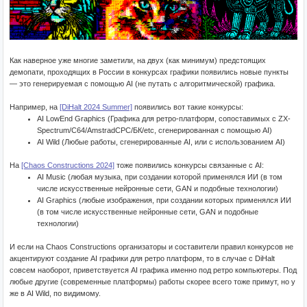
Как наверное уже многие заметили, на двух (как минимум) предстоящих
демопати, проходящих в России в конкурсах графики появились новые пункты
— это генерируемая с помощью AI (не путать с алгоритмической) графика.
Например, на
[DiHalt 2024 Summer]
появились вот такие конкурсы:
AI LowEnd Graphics (Графика для ретро-платформ, сопоставимых с ZX-
Spectrum/C64/AmstradCPC/БК/etc, сгенерированная с помощью AI)
AI Wild (Любые работы, сгенерированные AI, или с использованием AI)
На
[Chaos Constructions 2024]
тоже появились конкурсы связанные с AI:
AI Music (любая музыка, при создании которой применялся ИИ (в том
числе искусственные нейронные сети, GAN и подобные технологии)
AI Graphics (любые изображения, при создании которых применялся ИИ
(в том числе искусственные нейронные сети, GAN и подобные
технологии)
И если на Chaos Constructions организаторы и составители правил конкурсов не
акцентируют создание AI графики для ретро платформ, то в случае с DiHalt
совсем наоборот, приветствуется AI графика именно под ретро компьютеры. Под
любые другие (современные платформы) работы скорее всего тоже примут, но у
же в AI Wild, по видимому.