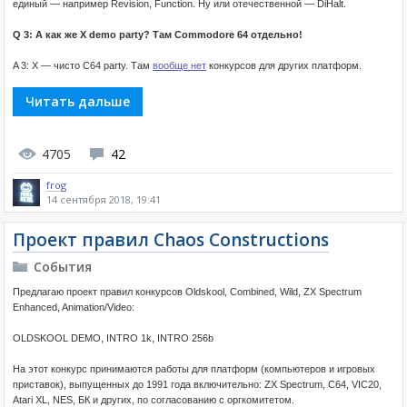
единый — например Revision, Function. Ну или отечественной — DiHalt.
Q 3: А как же X demo party? Там Commodore 64 отдельно!
A 3: X — чисто C64 party. Там
вообще нет
конкурсов для других платформ.
Читать дальше
4705
42
frog
14 сентября 2018, 19:41
Проект правил Chaos Constructions
События
Предлагаю проект правил конкурсов Oldskool, Combined, Wild, ZX Spectrum
Enhanced, Animation/Video:
OLDSKOOL DEMO, INTRO 1k, INTRO 256b
На этот конкурс принимаются работы для платформ (компьютеров и игровых
приставок), выпущенных до 1991 года включительно: ZX Spectrum, C64, VIC20,
Atari XL, NES, БК и других, по согласованию с оргкомитетом.