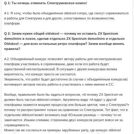
Q 1: Ты хочешь отменить Спектрумовское компо!
A 1: Я хочу, чтобы было объединённое oldskool compo, где смогут соревноваться
и работы для Спектрума и для других, сопоставимых по возможностям,
платформ
Q 2: Зачем нужен общий oldskool — почему не оставить ZX Spectrum
demo/intro в покое, сделав отдельно ZX Spectrum demo/intro и отдельно
Oldskool — для всех остальных ретро платформ? Зачем вообще менять
правила?
A 2: Объединённый конкурс позволяет автору работы для неспектрумовских
платформ участвовать в соревновании, даже если его работа будет
единственной неспектрумовской. В ситуации с двумя конкурсами велика
вероятность, что конкурс просто не состоится.
Уверенность, что работ будет достаточно (в случае с объединённым конкурсов)
мотивирует авторов писать работы и участвовать с ними именно в CC.
Вообще, правильнее было бы задаться вопросом, «А почему ZX Spectrum не
должен быть частью oldskool compo». Аргументы вида: «А вдруг у другой
платформы окажется мощнее процессор или больше цветов, чем у Спектрума?»
почему-то распространяют только на сравнение со Спектрумом. Тот факт, что в
отдельном oldskool может возникать ещё бОльшая разница — почему-то не
замечается. Иными словами, сторонники двух конкурсов ратуют вовсе не за
справедливость.
Можно так же сослаться на примеры зарубежных party, где конкурс oldskool