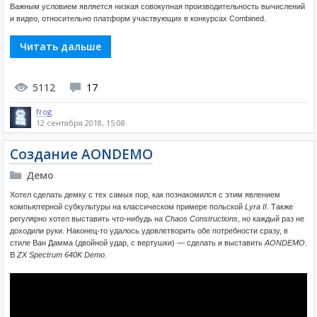
Важным условием является низкая совокупная производительность вычислений
и видео, относительно платформ участвующих в конкурсах Combined.
Читать дальше
5112
17
frog
12 сентября 2018, 15:08
Создание AONDEMO
Демо
Хотел сделать демку с тех самых пор, как познакомился с этим явлением
компьютерной субкультуры на классическом примере польской
Lyra II
. Также
регулярно хотел выставить что-нибудь на
Chaos Constructions
, но каждый раз не
доходили руки. Наконец-то удалось удовлетворить обе потребности сразу, в
стиле Ван Дамма (двойной удар, с вертушки) — сделать и выставить
AONDEMO
.
В
ZX Spectrum 640K Demo
.