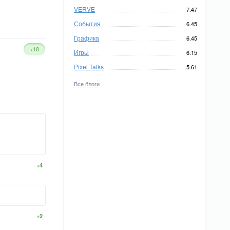
VERVE
7.47
События
6.45
Графика
6.45
+18
Игры
6.15
Pixel Talks
5.61
Все блоги
+4
+2