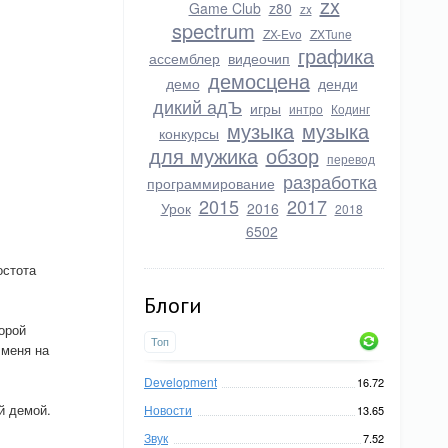
zx
Game Club
z80
zx
spectrum
ZX-Evo
ZXTune
графика
ассемблер
видеочип
демосцена
демо
денди
дикий адЪ
игры
интро
Кодинг
музыка
музыка
конкурсы
для мужика
обзор
перевод
разработка
программирование
2015
2017
Урок
2016
2018
6502
остота
Блоги
орой
Топ
 меня на
Development
16.72
й демой.
Новости
13.65
Звук
7.52