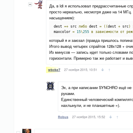
Да, в ldi я использовал предрассчитанные сп
просто нереально, несмотря даже на 14 МГц
насыщением):
dest 
=+
 src 
либо
 dest 
=
((
dest 
+
 src
)
maxcolor 
=
15
\
255
в
зависимости
от
реж
который я и заюзал (правда пришлось попин
Итого вывод четырех спрайтов 128x128 + очи
Из минусов — запись идет только словами по 
горизонтали. Примерно так же работает и выв
27 ноября 2015, 10:51
↑
wbcbz7
Эх, а при написании SYNCHRO ещё не б
руками.
Единственный человеческий компилято
нахлынули, и не планшетные =).
27 ноября 2015, 15:52
↑
Robus