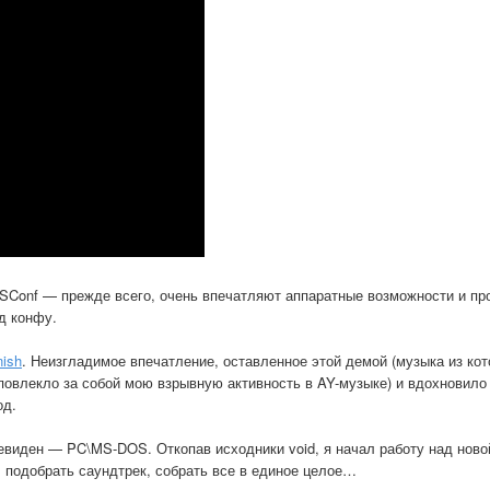
TSConf — прежде всего, очень впечатляют аппаратные возможности и пр
д конфу.
nish
. Неизгладимое впечатление, оставленное этой демой (музыка из кот
и повлекло за собой мою взрывную активность в AY-музыке) и вдохновило
од.
виден — PC\MS-DOS. Откопав исходники void, я начал работу над ново
 подобрать саундтрек, собрать все в единое целое…