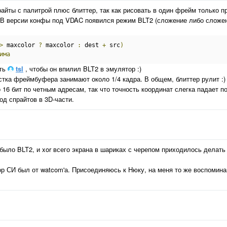
райты с палитрой плюс блиттер, так как рисовать в один фрейм только 
. В версии конфы под VDAC появился режим BLT2 (сложение либо сложе
>
 maxcolor 
?
 maxcolor 
:
 dest 
+
 src
)
има
ать
tsl
, чтобы он впилил BLT2 в эмулятор :)
стка фреймбуфера занимают около 1/4 кадра. В общем, блиттер рулит :)
16 бит по четным адресам, так что точность координат слегка падает п
од спрайтов в 3D-части.
ыло BLT2, и xor всего экрана в шариках с черепом приходилось делать
р СИ был от watcom'а. Присоединяюсь к Нюку, на меня то же воспомина