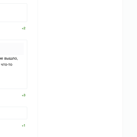
+2
не вышло,
 что-то
+3
+1