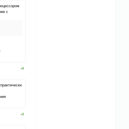
процессором
ние с
о
+6
 практически
ния
+2