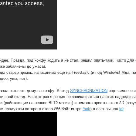
идее. Правда, под конфу кодить я не стал, решил опять-таки, чисто для
же забаянены до ужаса).
оих старых демок, написанных еще на FreeBasic (и под Windows! Мда, па
део, увы, нет).
 начал готовить дему на конфу. Выход
SYNCHRONIZATION
еще сильнее з
 свой вклад. На этот раз я решил не зацикливаться на этих надоедивых 
(работающие на основе BLT2-магии ;) и немного простенького 3D (разу
ым продуктом которого стала 256-байт-интра
fhofr
) в свет вышла
ldi
: