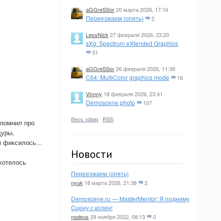
aGGreSSor
20 марта 2026, 17:16
Переезжаем (опять)
2
LessNick
27 февраля 2026, 23:20
sXg: Spectrum eXtended Graphics
51
aGGreSSor
26 февраля 2026, 11:39
C64: MultiColor graphics mode
16
Vinnny
18 февраля 2026, 23:41
Demoscene photo
107
Весь эфир
·
RSS
спомнил про
дуры,
 и фиксилось…
Новости
хотелось
Переезжаем (опять)
nyuk
18 марта 2026, 21:38
2
Demoscene.ru — MasterMentor: Я подниму
Cцену с колен!
nodeus
29 ноября 2022, 08:13
0