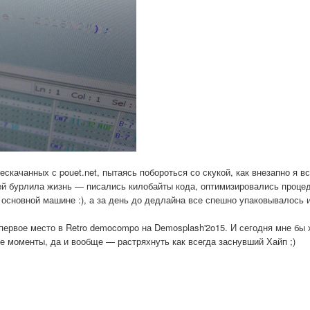
скачанных с pouet.net, пытаясь побороться со скукой, как внезапно я в
й бурлила жизнь — писались килобайты кода, оптимизировались проце
а основной машине :), а за день до дедлайна все спешно упаковывалось
рвое место в Retro democompo на Demosplash'2o15. И сегодня мне бы 
е моменты, да и вообще — растряхнуть как всегда заснувший Хайп ;)