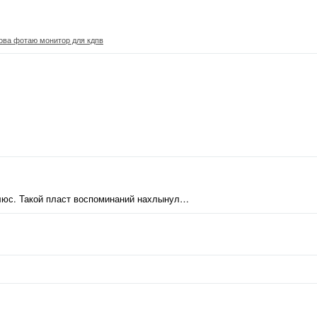
ова фотаю монитор для кдпв
люс. Такой пласт воспоминаний нахлынул…