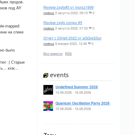
йших продов.
Review zxgfx#5 от moroz1999
еков под AY
nodeus
2 августа 2022, 09:15
0
Review zxgfx compo #5
ble-mapped:
nodeus
2 августа 2022, 01:03
0
мени на спеке
Отчет с DiHalt 2022 от aGGreSSor
nodeus
9 января 2022, 12:48
0
ано было
Все новости
·
RSS
тюг :) Старые
сать… кхм…
events
Undefined Summer 2026
14.08.2026 - 16.08.2026
Quantum Oscillation Party 2026
15.08.2026 - 16.08.2026