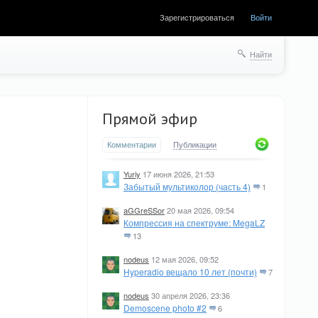
Зарегистрироваться
Войти
Найти
Прямой эфир
Комментарии
Публикации
Yuriy
17 июня 2026, 21:53
Забытый мультиколор (часть 4)
1
aGGreSSor
20 мая 2026, 09:54
Компрессия на спектруме: MegaLZ
13
nodeus
12 мая 2026, 09:52
Hyperadio вещало 10 лет (почти)
7
nodeus
30 апреля 2026, 23:36
Demoscene photo #2
6