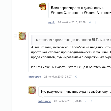
Блин переобщался с дизайнерами.
Watcom C, планшеты Wacom. А не наоб
26 ноября 2015, 22:59
↑
nyuk
меташарики (работающие на основе BLT2-магии ;
А вот, кстати, интересно. Я сообразил недавно, ч
просто нет столько производительности у машины. П
вроде спрайтов, суммированием с содержимым экра
Или ты хочешь сказать, что ты ещё и блиттер как-то
26 ноября 2015, 23:07
introspec
Ну, разумеется, чистить экран в любом случ
26 ноября 2015, 23:40
↑
introspec