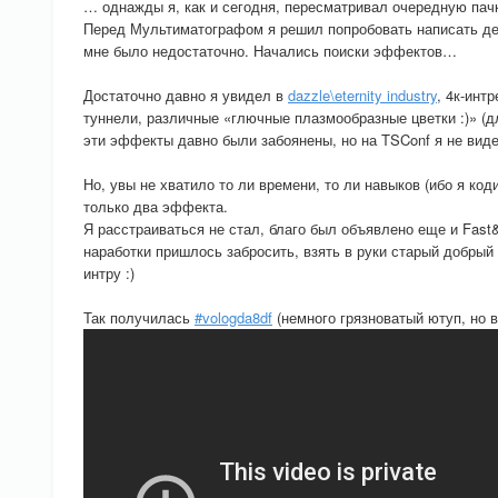
… однажды я, как и сегодня, пересматривал очередную пачк
Перед Мультиматографом я решил попробовать написать дему
мне было недостаточно. Начались поиски эффектов…
Достаточно давно я увидел в
dazzle\eternity industry
, 4к-инт
туннели, различные «глючные плазмообразные цветки :)» (для
эти эффекты давно были забоянены, но на TSConf я не виде
Но, увы не хватило то ли времени, то ли навыков (ибо я ко
только два эффекта.
Я расстраиваться не стал, благо был объявлено еще и Fast
наработки пришлось забросить, взять в руки старый добрый 
интру :)
Так получилась
#vologda8df
(немного грязноватый ютуп, но 