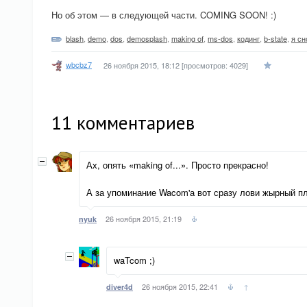
Но об этом — в следующей части. COMING SOON! :)
blash
,
demo
,
dos
,
demosplash
,
making of
,
ms-dos
,
кодинг
,
b-state
,
я сн
wbcbz7
26 ноября 2015, 18:12
[просмотров: 4029]
11
комментариев
Ах, опять «making of...». Просто прекрасно!
А за упоминание Wacom'а вот сразу лови жырный п
26 ноября 2015, 21:19
nyuk
waTcom ;)
26 ноября 2015, 22:41
↑
diver4d