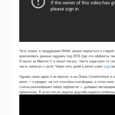
Чуть позже, в преддверии DiHalt, решил вернуться к старой 
реализовать данную задумку под DOS (где эти эффекты так
Я засел за Watcom C и начал писать. Часть кода взял со св
часть написал с нуля. Через пять дней в релиз ушел
void
(ви
Однако свою идею я не бросил, и на Chaos Constructions я
меня — я увидел, на что способна платформа, и хотел внести
слегка разнообразил набор эффектов — добавил меташарики 
прекалком). В итоге после недели дедлайн-кодинга (побочн