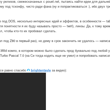
у релизов, свежескачанных с pouet.net, пытаясь найти идеи для дальне
 под тсконфу, чисто ради фана (ну и попрактиковаться :), ибо двух тр
ре под DOS, несколько интересных идей и эффектов, в особенности — ta
 понятности я их буду называть просто — twirl), линзы. Да, к тому вре
л, чтобы кто-то их пробовал сделать.
дил под Z80 в первый раз), но дему в срок закончить не удалось — напис
&Wild компо, в котором можно было сделать прод буквально под любой у
Turbo Pascal 7.0 (на Си тогда кодить еще не умел) и попробовать напи
все равно спасибо
brightentayle
за видео):