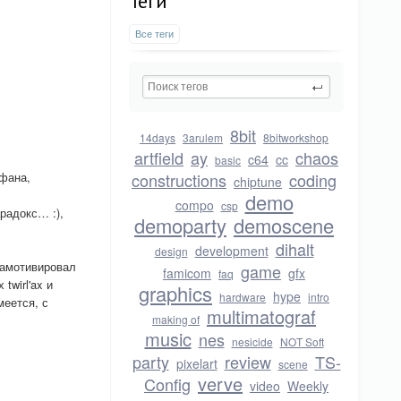
Теги
Все теги
8bit
14days
3arulem
8bitworkshop
artfield
ay
chaos
c64
cc
basic
 фана,
constructions
coding
chiptune
demo
compo
csp
радокс… :),
demoparty
demoscene
dihalt
development
design
амотивировал
game
famicom
gfx
faq
twirl'ax и
graphics
hype
hardware
intro
меется, с
multimatograf
making of
music
nes
nesicide
NOT Soft
party
review
TS-
pixelart
scene
verve
Config
video
Weekly