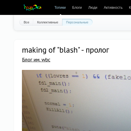
Топики
Блоги
Люди
Активность
К
Все
Коллективные
Персональные
making of "blash" - пролог
Блог им. wbc