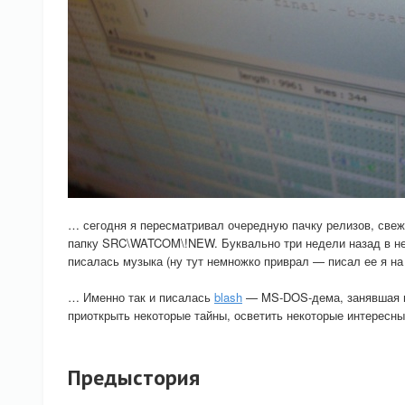
… сегодня я пересматривал очередную пачку релизов, свеже
папку SRC\WATCOM\!NEW. Буквально три недели назад в не
писалась музыка (ну тут немножко приврал — писал ее я н
… Именно так и писалась
blash
— MS-DOS-дема, занявшая пе
приоткрыть некоторые тайны, осветить некоторые интересны
Предыстория