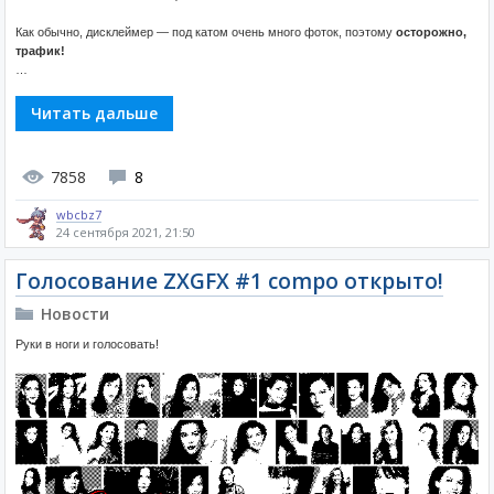
Как обычно, дисклеймер — под катом очень много фоток, поэтому
осторожно,
трафик!
…
Читать дальше
7858
8
wbcbz7
24 сентября 2021, 21:50
Голосование ZXGFX #1 compo открыто!
Новости
Руки в ноги и голосовать!