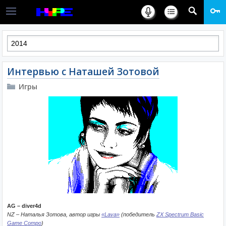
Интервью с Наташей Зотовой
Игры
AG – diver4d
NZ – Наталья Зотова, автор игры
«Lava»
(победитель
ZX Spectrum Basic
Game Compo
)