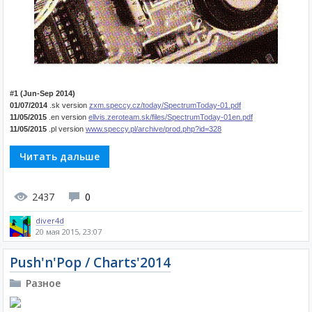
#1 (Jun-Sep 2014)
01/07/2014
.sk version
zxm.speccy.cz/today/SpectrumToday-01.pdf
11/05/2015
.en version
ellvis.zeroteam.sk/files/SpectrumToday-01en.pdf
11/05/2015
.pl version
www.speccy.pl/archive/prod.php?id=328
Читать дальше
2437
0
diver4d
20 мая 2015, 23:07
Push'n'Pop / Charts'2014
Разное