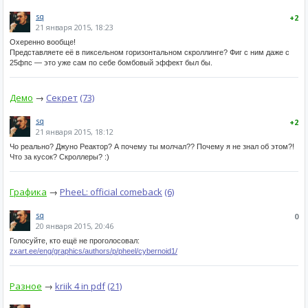
sq
+2
21 января 2015, 18:23
Охеренно вообще!
Представляете её в пиксельном горизонтальном скроллинге? Фиг с ним даже с
25фпс — это уже сам по себе бомбовый эффект был бы.
Демо
→
Секрет
(73)
sq
+2
21 января 2015, 18:12
Чо реально? Джуно Реактор? А почему ты молчал?? Почему я не знал об этом?!
Что за кусок? Скроллеры? :)
Графика
→
PheeL: official comeback
(6)
sq
0
20 января 2015, 20:46
Голосуйте, кто ещё не проголосовал:
zxart.ee/eng/graphics/authors/p/pheel/cybernoid1/
Разное
→
kriik 4 in pdf
(21)