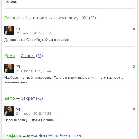
Ван лав.
Разное
→
Как написать плохую дему - 001
(13)
sq
0
21 января 2015, 22:54
Да, опечатка! Спасибо, сейчас поправлю.
Демо
→
Секрет
(73)
sq
+2
21 января 2015, 19:44
Наоборот, тут всё прекрасно. «Толстые и длинные мечи» — это так просто
замечательно!
Демо
→
Секрет
(73)
sq
0
21 января 2015, 19:38
Первый абзац — прям Паланик!)
Графика
→
In the distant California...
(220)