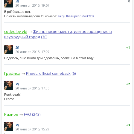
sq
0
20 января 2015, 19:57
В pdf больше нет.
Но есть онлайн-версия 11 номера:
skrju.thesuper.ru/krik/11/
coded by vbi
→
Жизнь после смерти, или возвращение в
изумрудный город
(30)
sq
+1
20 января 2015, 17:29
Надеюсь, ещё много дем сделаешь, особенно в этом году!
Графика
→
PheeL: official comeback
(6)
sq
+2
20 января 2015, 17:05
Fuck yeah!
I came.
Разное
→
FAQ
(243)
sq
+3
20 января 2015, 15:29