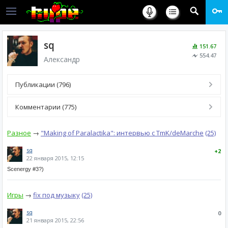
sq
151.67
554.47
Александр
Публикации (796)
Комментарии (775)
Разное
→
"Making of Paralactika": интервью с TmK/deMarche
(25)
sq
+2
22 января 2015, 12:15
Scenergy #3?)
Игры
→
fix под музыку
(25)
sq
0
21 января 2015, 22:56