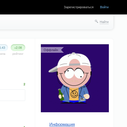
Зарегистрироваться
Войти
Найти
6.43
+2.08
Оффлайн
сила
рейтинг
2
Информация