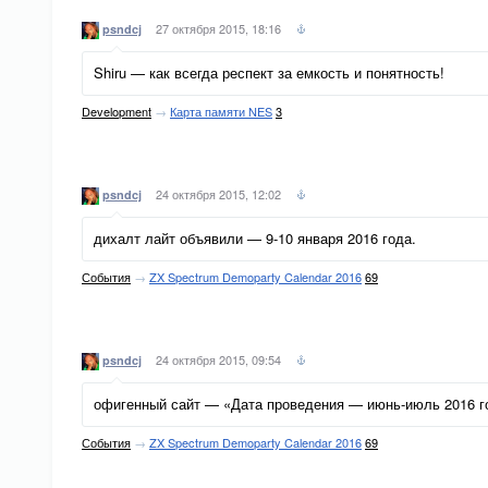
27 октября 2015, 18:16
psndcj
Shiru — как всегда респект за емкость и понятность!
Development
→
Карта памяти NES
3
24 октября 2015, 12:02
psndcj
дихалт лайт объявили — 9-10 января 2016 года.
События
→
ZX Spectrum Demoparty Calendar 2016
69
24 октября 2015, 09:54
psndcj
офигенный сайт — «Дата проведения — июнь-июль 2016 г
События
→
ZX Spectrum Demoparty Calendar 2016
69