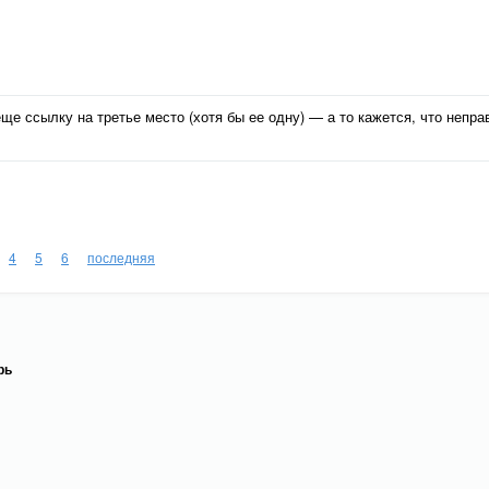
еще ссылку на третье место (хотя бы ее одну) — а то кажется, что непр
4
5
6
последняя
рь