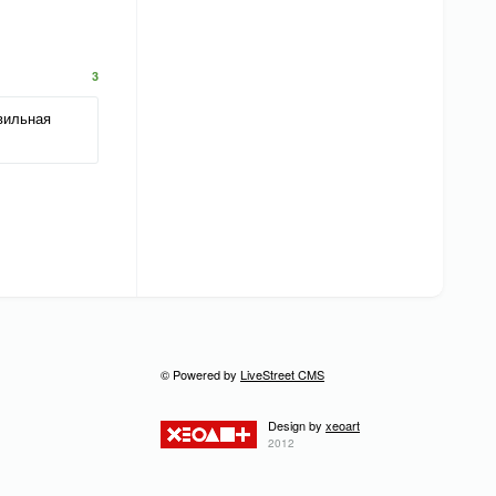
3
авильная
© Powered by
LiveStreet CMS
Design by
xeoart
2012