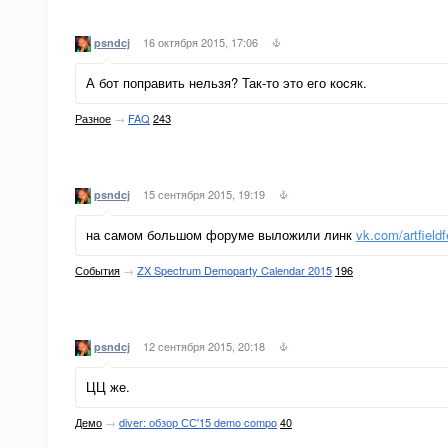
16 октября 2015, 17:06
psndcj
А бот поправить нельзя? Так-то это его косяк.
Разное
→
FAQ
243
15 сентября 2015, 19:19
psndcj
на самом большом форуме выложили линк
vk.com/artfieldf
События
→
ZX Spectrum Demoparty Calendar 2015
196
12 сентября 2015, 20:18
psndcj
ЦЦ же.
Демо
→
diver: обзор СС'15 demo compo
40