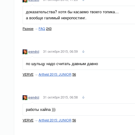
доказательства? хотя бы касаемо твоего топика…
а вообще галимый некропостинг.
Разное
→
FAQ
243
31 октября 2015, 06:59
psndcj
по шульцу надо считать давным давно
VERVE
→
Artfield 2015: JUNIOR
56
31 октября 2015, 06:58
psndcj
работы хайпа )))
VERVE
→
Artfield 2015: JUNIOR
56