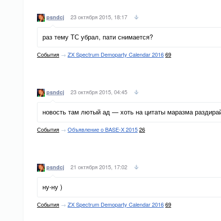
23 октября 2015, 18:17
psndcj
раз тему ТС убрал, пати снимается?
События
→
ZX Spectrum Demoparty Calendar 2016
69
23 октября 2015, 04:45
psndcj
новость там лютый ад — хоть на цитаты маразма раздир
События
→
Объявление о BASE-X 2015
26
21 октября 2015, 17:02
psndcj
ну-ну )
События
→
ZX Spectrum Demoparty Calendar 2016
69