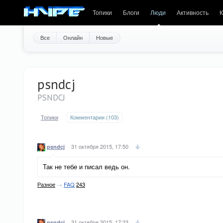
Топики
Блоги
Люди
Активность
К
Все
Онлайн
Новые
psndcj
PSNDCJ
Топики
Комментарии (103)
31 октября 2015, 17:50
psndcj
Так не тебе и писал ведь он.
Разное
→
FAQ
243
31 октября 2015, 17:23
psndcj