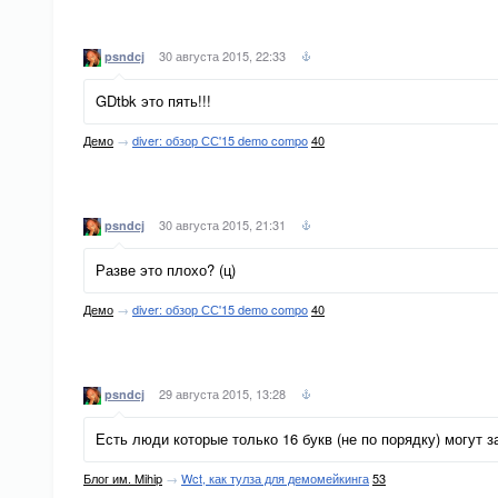
30 августа 2015, 22:33
psndcj
GDtbk это пять!!!
Демо
→
diver: обзор СС'15 demo compo
40
30 августа 2015, 21:31
psndcj
Разве это плохо? (ц)
Демо
→
diver: обзор СС'15 demo compo
40
29 августа 2015, 13:28
psndcj
Есть люди которые только 16 букв (не по порядку) могут за
Блог им. Mihip
→
Wct, как тулза для демомейкинга
53