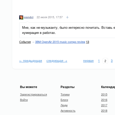
22 июля 2015, 17:57
psndcj
Мне, как не-музыканту, было интересно почитать. Вставь 
нумерация в работах.
События
→
3BM OpenAir 2015 music compo review
13
← предыдущая
следующая →
первая
1
3
2
Вы можете
Разделы
Календа
Зарегистрироваться
Топики
2015
Войти
Блоги
2016
Люди
2017
Активность
2018