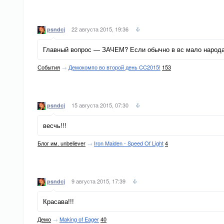
22 августа 2015, 19:36
psndcj
Главный вопрос — ЗАЧЕМ? Если обычно в вс мало народа 
События
→
Демокомпо во второй день CC2015!
153
15 августа 2015, 07:30
psndcj
весчь!!!
Блог им. unbeliever
→
Iron Maiden - Speed Of Light
4
9 августа 2015, 17:39
psndcj
Красава!!!
Демо
→
Making of Eager
40