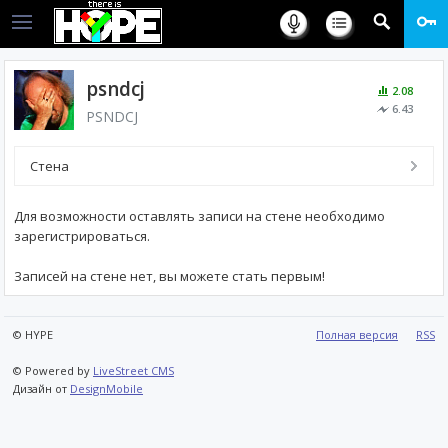
psndcj
2.08
6.43
PSNDCJ
Стена
Для возможности оставлять записи на стене необходимо
зарегистрироваться.
Записей на стене нет, вы можете стать первым!
© HYPE
Полная версия
RSS
© Powered by
LiveStreet CMS
Дизайн от
DesignMobile