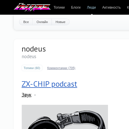
Топики
Блоги
Люди
Активность
К
Все
Онлайн
Новые
nodeus
nodeus
Топики (60)
Комментарии (705)
ZX-CHIP podcast
Звук