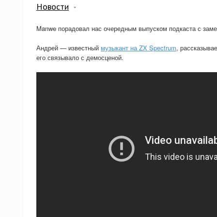
Новости
Manwe порадовал нас очередным выпуском подкаста с замеч
Андрей — известный
музыкант на ZX Spectrum
, рассказыва
его связывало с демосценой.