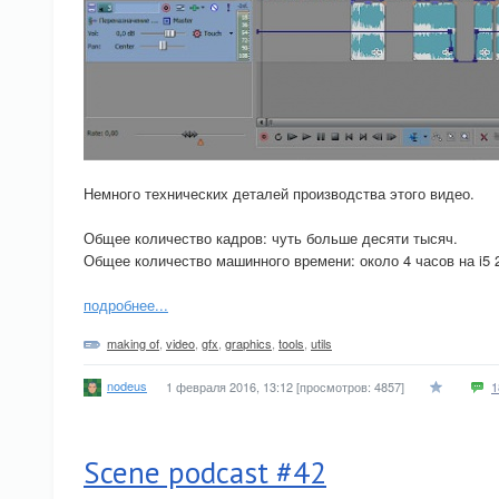
Немного технических деталей производства этого видео.
Общее количество кадров: чуть больше десяти тысяч.
Общее количество машинного времени: около 4 часов на i5 
подробнее...
making of
,
video
,
gfx
,
graphics
,
tools
,
utils
nodeus
1 февраля 2016, 13:12
[просмотров: 4857]
1
Scene podcast #42