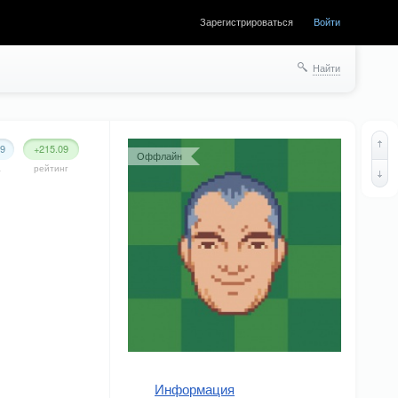
Зарегистрироваться
Войти
Найти
99
+215.09
Оффлайн
а
рейтинг
Информация