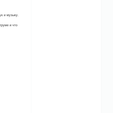
к и музыку.
труме и что