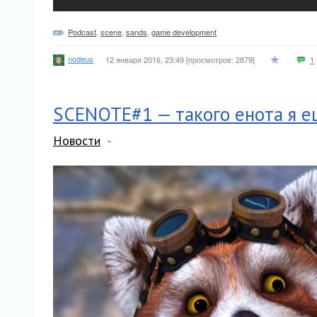
Podcast
,
scene
,
sands
,
game development
nodeus
12 января 2016, 23:49
[просмотров: 2879]
1
SCENOTE#1 — такого енота я ещ
Новости