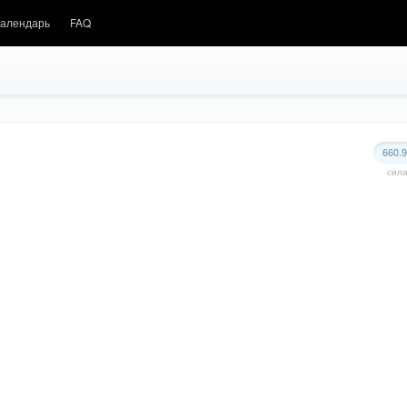
алендарь
FAQ
660.
сил