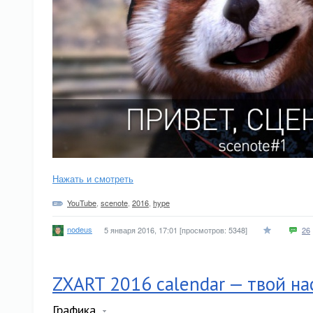
Нажать и смотреть
YouTube
,
scenote
,
2016
,
hype
nodeus
5 января 2016, 17:01
[просмотров: 5348]
26
ZXART 2016 calendar — твой н
Графика