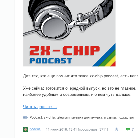
Для тех, кто еще помнит что такое zx-chip podcast, есть неп
Уже сейчас готовится очередной выпуск, но это не главное.
наиболее удобным и современным, и о нём чуть дальше.
Читать дальше →
Podcast
,
zx-chip
,
telegram
,
музыка для мужика
,
музыка
,
подкастинг
nodeus
11 июня 2016, 13:41
[просмотров: 3711]
7