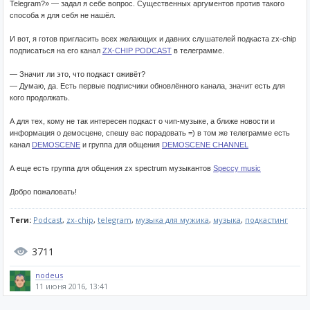
Telegram?» — задал я себе вопрос. Существенных аргументов против такого
способа я для себя не нашёл.
И вот, я готов пригласить всех желающих и давних слушателей подкаста zx-chip
подписаться на его канал
ZX-CHIP PODCAST
в телеграмме.
— Значит ли это, что подкаст оживёт?
— Думаю, да. Есть первые подписчики обновлённого канала, значит есть для
кого продолжать.
А для тех, кому не так интересен подкаст о чип-музыке, а ближе новости и
информация о демосцене, спешу вас порадовать =) в том же телеграмме есть
канал
DEMOSCENE
и группа для общения
DEMOSCENE CHANNEL
А еще есть группа для общения zx spectrum музыкантов
Speccy music
Добро пожаловать!
Теги:
Podcast
,
zx-chip
,
telegram
,
музыка для мужика
,
музыка
,
подкастинг
3711
nodeus
11 июня 2016, 13:41