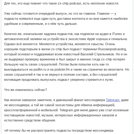
Для тех, кто еще помнит что такое zx-chip podcast, есть неплохие новости.
Уже сейчас готовится очередной выпуск, но это не главное. Главное — у
подкаста появился еще один путь доставки контента и он мне кажется наиболее
удобным и современным, и о нём чуть дальше.
Конечно же, изначальная задумка подкастов, как подписки на аудио в iTunes и
автоматической заливки на устройства в экосистеме Apple хороша и гениальна.
Однако всё меняется. Меняются устройства, меняются смыслы. Очень
хорошим подспорьем в жизни zx-chip был подкаст терминал Russianpodcasting,
который основал и поддерживал всем известный Василий Стрельников. Но и он
не выдержал проверку временем и был закрыт и именно тогда zx-chip потерял
большую часть своих слушателей. Потом были попытки хоть как-то
выкладываться на podfm.ru и на podster.fm а также на страничке во вконтакте. Но
своих слушателей я так и не вернул в полном составе, а без слушателей
мотивация продолжать выпускать подкаст уверенно стремится к нулю.
Что же изменилось сейчас?
Как многие наверное заметили, я давнишний фанат мессенджера
Telegram
, даже
не мессенджера, а той же самой экосистемы для обмена информацией,
кроссплатформенной и мобильной. Telegram для меня давно уже стал основным
поставщиком новостей, музыки, интересных информационных каналов и
естественно средством общения.
«И почему бы не распространять подкасты посредством мессенджера